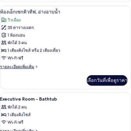
เกี่ยว
กับ
ห้องเอ็กเซกคิวทีฟ, อ่างอาบน้ำ | เครื่องน
เปิด
5
ห้อง
ห้องเอ็กเซกคิวทีฟ, อ่างอาบน้ำ
จู
ภาพถ่าย
วิวเมือง
เนียร์
ทั้งหมด
35 ตารางเมตร
ของ
1 ห้องนอน
ห้อง
พักได้ 3 คน
1 เตียงคิงไซส์ หรือ 2 เตียงเดี่ยว
เอ็ก
Wi-Fi ฟรี
เซก
ราย
รายละเอียดเพิ่มเติม
คิว
ละเอียด
ทีฟ,
เพิ่ม
เลือกวันที่เพื่อดูราคา
เติม
อ่างอาบน้ำ
เกี่ยว
กับ
เครื่องนอนระดับพรีเมียม, มินิบาร์, ตู้นิ
เปิด
2
ห้อง
Executive Room - Bathtub
เอ็ก
ภาพถ่าย
พักได้ 2 คน
เซก
ทั้งหมด
คิว
1 เตียงคิงไซส์
ทีฟ,
ของ
Wi-Fi ฟรี
อ่างอาบน้ำ
Executive
ราย