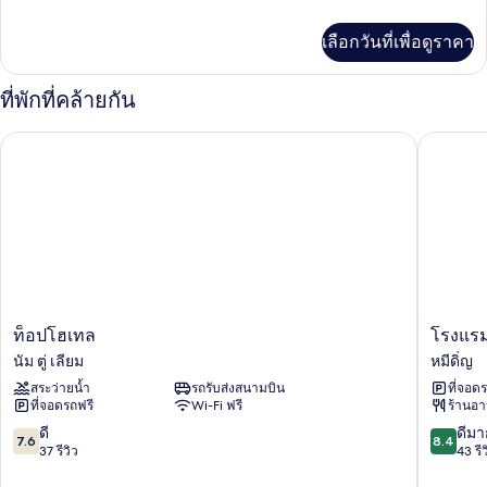
Room
ละเอียด
เพิ่ม
-
เลือกวันที่เพื่อดูราคา
เติม
City
เกี่ยว
View
กับ
ที่พักที่คล้ายกัน
Executive
Room
ท็อปโฮเทล
โรงแรมบล
-
City
View
ท็อป
โรง
ท็อปโฮเทล
โรงแรม
โฮ
แรม
นัม ตู่ เลียม
หมีดิ่ญ
เทล
บ
สระว่ายน้ำ
รถรับส่งสนามบิน
ที่จอด
นัม
ลูบิ
ที่จอดรถฟรี
Wi-Fi ฟรี
ร้านอ
ตู่
ซ
เลียม
มาย
7.6
8.4
ดี
ดีมา
7.6
8.4
ดิน
จาก
จาก
37 รีวิว
43 รีว
ห์
10,
10,