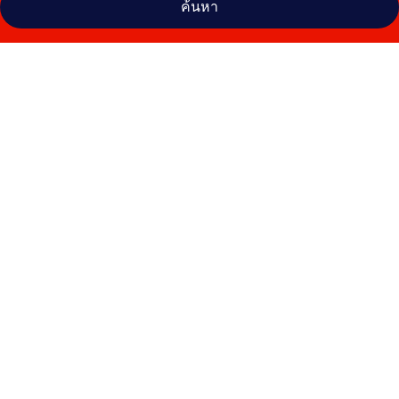
ค้นหา
คลัง
ภาพ
โรงแรม
Gloud