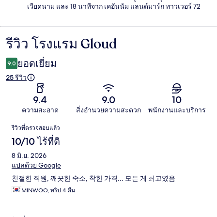
เวียดนาม และ 18 นาทีจาก เคอันนัม แลนด์มาร์ก ทาวเวอร์ 72
รีวิว โรงแรม Gloud
รีวิว
ยอดเยี่ยม
9.0
25 รีวิว
9.4
9.0
10
ความสะอาด
สิ่งอำนวยความสะดวก
พนักงานและบริการ
รีวิว
รีวิวที่ตรวจสอบแล้ว
10/10 ไร้ที่ติ
8 มิ.ย. 2026
แปลด้วย Google
친절한 직원, 깨끗한 숙소, 착한 가격... 모든 게 최고였음
MINWOO, ทริป 4 คืน