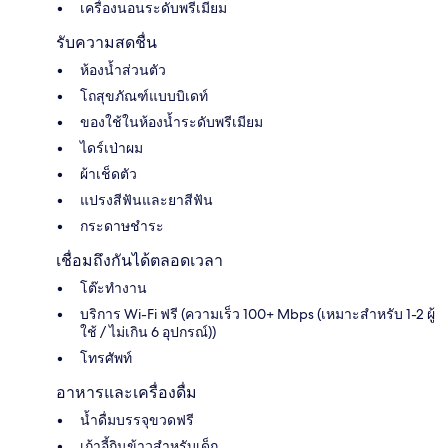
เครื่องนอนระดับพรีเมียม
รับความสดชื่น
ห้องน้ำส่วนตัว
โถสุขภัณฑ์แบบบิเดท์
ของใช้ในห้องน้ำระดับพรีเมียม
ไดร์เป่าผม
ผ้าเช็ดตัว
แปรงสีฟันและยาสีฟัน
กระดาษชำระ
เชื่อมถึงกันได้ตลอดเวลา
โต๊ะทำงาน
บริการ Wi-Fi ฟรี (ความเร็ว 100+ Mbps (เหมาะสำหรับ 1-2 ผู้
ใช้ / ไม่เกิน 6 อุปกรณ์))
โทรศัพท์
อาหารและเครื่องดื่ม
น้ำดื่มบรรจุขวดฟรี
เก้าอี้กินข้าวสำหรับเด็ก