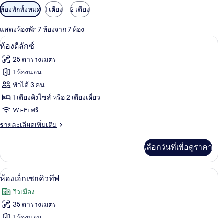
ตัว
ห้องพักทั้งหมด
1 เตียง
2 เตียง
กรอง
แสดงห้องพัก 7 ห้องจาก 7 ห้อง
ที่
ห้องดีลักซ์ | เครื่องนอนระดับพรีเมียม, มิ
เปิด
มี
8
ห้องดีลักซ์
ให้
ภาพถ่าย
25 ตารางเมตร
สำหรับ
ทั้งหมด
1 ห้องนอน
ห้อง
ของ
พักได้ 3 คน
พัก
ห้อง
1 เตียงคิงไซส์ หรือ 2 เตียงเดี่ยว
Wi-Fi ฟรี
ดี
ราย
รายละเอียดเพิ่มเติม
ลัก
ละเอียด
ซ์
เพิ่ม
เลือกวันที่เพื่อดูราคา
เติม
เกี่ยว
กับ
ห้องเอ็กเซกคิวทีฟ | เครื่องนอนระดับพรีเม
เปิด
7
ห้อง
ห้องเอ็กเซกคิวทีฟ
ดี
ภาพถ่าย
วิวเมือง
ลัก
ทั้งหมด
ซ์
35 ตารางเมตร
ของ
1 ห้องนอน