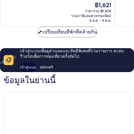
ส่อง
ดี,
ดี
ราคา
฿1,621
ดา
37
มาก,
ปัจจุบัน
ราคารวม ฿1,838
หมี
รีวิว
43
คือ
รวมภาษีและค่าธรรมเนียม
ดิ่ญ
รีวิว
฿1,621
8 ส.ค. - 9 ส.ค.
เปรียบเทียบที่พักที่คล้ายกัน
เข้าสู่ระบบเพื่อดูส่วนลดและสิทธิพิเศษที่ร่วมรายการ สะสม
รีวอร์ดเพื่อการท่องเที่ยวครั้งถัดไป
เข้าสู่ระบบ
สมัครฟรี
ข้อมูลในย่านนี้