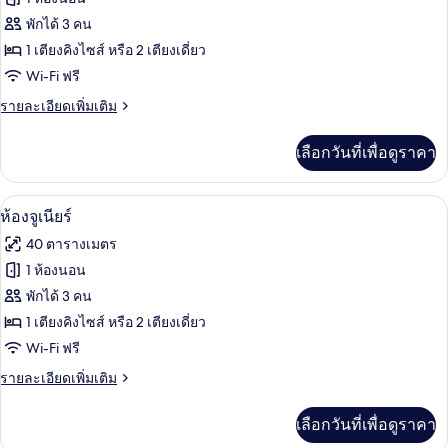
ห้อง
พักได้ 3 คน
1 เตียงคิงไซส์ หรือ 2 เตียงเดี่ยว
เอ็ก
Wi-Fi ฟรี
เซก
ราย
รายละเอียดเพิ่มเติม
คิว
ละเอียด
ทีฟ
เพิ่ม
เลือกวันที่เพื่อดูราคา
เติม
เกี่ยว
กับ
ห้องจูเนียร์ | บริเวณนั่งเล่น | สมาร์ททีวี 5
เปิด
8
ห้อง
ห้องจูเนียร์
เอ็ก
ภาพถ่าย
40 ตารางเมตร
เซก
ทั้งหมด
คิว
1 ห้องนอน
ทีฟ
ของ
พักได้ 3 คน
ห้อง
1 เตียงคิงไซส์ หรือ 2 เตียงเดี่ยว
Wi-Fi ฟรี
จู
ราย
รายละเอียดเพิ่มเติม
เนียร์
ละเอียด
เพิ่ม
เลือกวันที่เพื่อดูราคา
เติม