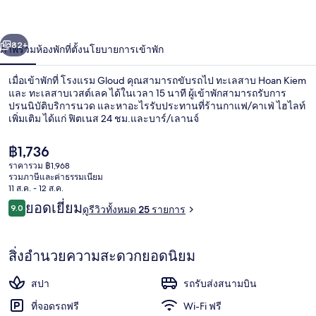
่อน
ถัดไป
น้า
82+
ภาพรวม
ห้องพัก
ที่ตั้ง
นโยบายการเข้าพัก
เมื่อเข้าพักที่ โรงแรม Gloud คุณสามารถขับรถไป ทะเลสาบ Hoan Kiem
และ ทะเลสาบเวสต์เลค ได้ในเวลา 15 นาที ผู้เข้าพักสามารถรับการ
ปรนนิบัติบริการนวด และหาอะไรรับประทานที่ร้านกาแฟ/คาเฟ่ ไฮไลท์
เพิ่มเติม ได้แก่ ฟิตเนส 24 ชม.และบาร์/เลานจ์
ราคา
฿1,736
ปัจจุบัน
ราคารวม ฿1,968
฿1,736
รวมภาษีและค่าธรรมเนียม
11 ส.ค. - 12 ส.ค.
ด้านหน้าที่พัก
รีวิว
ยอดเยี่ยม
9.0
ดูรีวิวทั้งหมด 25 รายการ
9.0 จาก 10
สิ่งอำนวยความสะดวกยอดนิยม
สปา
รถรับส่งสนามบิน
ที่จอดรถฟรี
Wi-Fi ฟรี