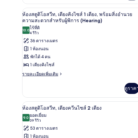
กับ
คิง
ห้อง
ตู้นิรภัยในห้องพัก, โต๊ะทำงาน, 
เปิด
สตู
6
ห้องสตูดิโอสวีท, เตียงคิงไซส์ 1 เตียง, พร้อมสิ่งอำนวย
ไซส์
ดิ
ภาพถ่าย
ความสะดวกสำหรับผู้พิการ (Hearing)
1
โอ
ไร้ที่ติ
ทั้งหมด
สวี
10.0
เตียง
10.0 จาก 10
(4
4 รีวิว
ท,
ของ
รีวิว)
เตียง
36 ตารางเมตร
คิง
ห้อง
1 ห้องนอน
ไซส์
สตู
พักได้ 4 คน
1
เตียง
ดิ
1 เตียงคิงไซส์
โอ
ราย
รายละเอียดเพิ่มเติม
ละเอียด
สวีท,
เพิ่ม
ดูราค
เติม
เตียง
เกี่ยว
คิง
กับ
ตู้นิรภัยในห้องพัก, โต๊ะทำงาน, 
เปิด
6
ห้อง
ห้องสตูดิโอสวีท, เตียงควีนไซส์ 2 เตียง
ไซส์
สตู
ภาพถ่าย
ยอดเยี่ยม
1
ดิ
9.0
9.0 จาก 10
(39
39 รีวิว
ทั้งหมด
โอ
เตียง,
รีวิว)
53 ตารางเมตร
สวี
ของ
พร้อม
ท,
1 ห้องนอน