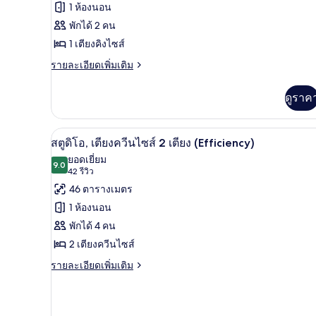
ความ
ไซส์
1 ห้องนอน
2
สตู
สะดวก
พักได้ 2 คน
เตียง,
ดิโอ,
พร้อม
สำหรับ
1 เตียงคิงไซส์
สิ่ง
เตียง
ผู้
ราย
รายละเอียดเพิ่มเติม
อำนวย
ละเอียด
คิง
ความ
พิการ,
เพิ่ม
สะดวก
ดูราค
ไซส์
เติม
อ่างอาบน้ำ
สำหรับ
เกี่ยว
1
ผู้
กับ
พิการ,
สตูดิโอ, เตียงควีนไซส์ 2 เตียง (Ef
เตียง
เปิด
4
สตู
สตูดิโอ, เตียงควีนไซส์ 2 เตียง (Efficiency)
อ่างอาบน้ำ
ดิ
(Efficiency)
ภาพถ่าย
ยอดเยี่ยม
โอ,
9.0
9.0 จาก 10
(42
42 รีวิว
ทั้งหมด
เตียง
รีวิว)
46 ตารางเมตร
คิง
ของ
ไซส์
1 ห้องนอน
1
สตู
พักได้ 4 คน
เตียง
ดิโอ,
(Efficiency)
2 เตียงควีนไซส์
เตียง
ราย
รายละเอียดเพิ่มเติม
ละเอียด
ควีน
เพิ่ม
ไซส์
เติม
เกี่ยว