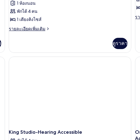
ความ
ค
ไซส์
ไซ
1 ห้องนอน
2
2
ห้อง
ห้
สะดวก
ส
พักได้ 4 คน
เตียง,
เตี
สวีท,
พั
รา
รา
พร้อม
พร
สำหรับ
1 เตียงคิงไซส์
ส
ละ
สิ่ง
สิ่ง
เตียง
เต
เพิ
ผู้
ราย
ผู้
รายละเอียดเพิ่มเติม
อำนวย
อำ
เต
ละเอียด
คิง
คิ
ความ
คว
พิการ
พ
เกี
เพิ่ม
สะดวก
สะ
า
ดูราคา
ไซส์
ไซ
กับ
เติม
(Roll-
(
สำหรับ
สำ
ห้
เกี่ยว
1
1
ผู้
ผู้
In
พัก
กับ
พิการ
พิ
ficiency) | บริเวณนั่งเล่น | สมาร์ททีวี 55 นิ้ว พร้อมช่องเคเบิล, ทีวี, Netflix
Shower)
เตียง
เต
เต
ห้อง
(Roll-
(H
คิง
สวี
(Hearing)
In
อ
ไซ
ท,
Shower)
1
เตียง
เตี
คิง
อ่
ไซส์
1
เตียง
(Hearing)
King Studio-Hearing Accessible
O
Ac