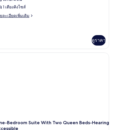
วาม
ส์
อง
1 เตียงคิงไซส์
ะดวก
ยง,
ก,
ย
ยละเอียดเพิ่มเติม
้อม
ำหรับ
เอียด
ียง
่ม
นวย
ิม
ง
าม
ิการ
่ยว
ดวก
ดูราคา
ส์
Hearing)
หรับ
อง
,
การ
ียง,
ียง
earing)
่างอาบน้ำ
ส์
ยง,
างอาบน้ำ
ne-Bedroom Suite With Two Queen Beds-Hearing
cessible