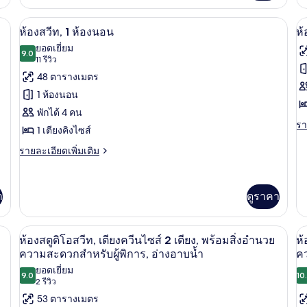
เกี่ยว
เกี
เต
คิง
กับ
กับ
ผ้าม่านกันแสง, เตารีด/โต๊ะรีดผ้า
สมาร์ททีวี 55 นิ้ว พร้อมช่องเคเบิล, ทีวี, N
เปิด
เป
8
(
ห้อง
ห้
ห้องสวีท, 1 ห้องนอน
ห้
ไซส์
สตู
พัก
ภาพถ่าย
&
ภ
ยอดเยี่ยม
1
ดิ
9.0
เต
9.0 จาก 10
(11
11 รีวิว
H
ทั้งหมด
ทั
โอ
คิง
เตียง,
รีวิว)
Ro
48 ตารางเมตร
สวี
ไซ
ของ
ข
พร้อม
ท,
1
In
1 ห้องนอน
เตียง
เต
ห้อง
ห้
S
สิ่ง
พักได้ 4 คน
คิง
(M
สวีท,
งบ
รา
รา
ไซส์
&
อำนวย
1 เตียงคิงไซส์
ละ
1
He
1
ซิ
เพิ
ความ
ราย
รายละเอียดเพิ่มเติม
เตียง,
Ro
ห้อง
เต
ละเอียด
เ
พร้อม
In
สะดวก
เกี
เพิ่ม
สิ่ง
Sh
นอน
สว
กับ
เติม
สำหรับ
อำนวย
า
ดูราคา
ห้อ
เกี่ยว
ความ
เต
ผู้
งบ
กับ
สะดวก
ซิ
คิ
ห้อง
สำหรับ
พิการ,
ผ้าม่านกันแสง, เตารีด/โต๊ะรีดผ้า
ตู้นิรภัยในห้องพัก, โต๊ะทำงาน, ผ้าม่านก
เปิด
เป
เน
สวี
6
ผู้
ห้องสตูดิโอสวีท, เตียงควีนไซส์ 2 เตียง, พร้อมสิ่งอำนวย
ห้
ไซ
สวี
ท,
อ่างอาบน้ำ
พิการ,
ภาพถ่าย
ภ
ความสะดวกสำหรับผู้พิการ, อ่างอาบน้ำ
คว
ท,
1
1
อ่างอาบน้ำ
ยอดเยี่ยม
เต
ทั้งหมด
ทั
ห้อง
9.0
10
เต
9.0 จาก 10
(2
2 รีวิว
คิง
นอน
ของ
ข
(
ไซ
รีวิว)
53 ตารางเมตร