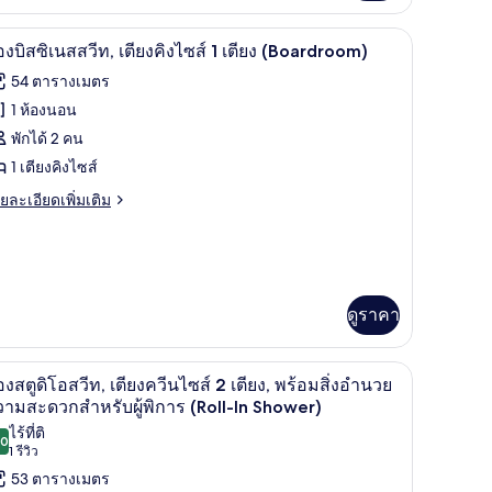
่ยว
ียง
etflix
ห้องบิสซิเนสสวีท, เตียงคิงไซส์ 1 เตียง (Boardroom)
ิด
Mobility
4
อง
องบิสซิเนสสวีท, เตียงคิงไซส์ 1 เตียง (Boardroom)
,
าพถ่าย
54 ตารางเมตร
ียง
earing,
้งหมด
1 ห้องนอน
ll-
ส์
อง
พักได้ 2 คน
ียง
อ
1 เตียงคิงไซส์
hower)
obility
ิส
ย
ยละเอียดเพิ่มเติม
เอียด
aring,
่ม
ll-
ิม
นส
่ยว
ower)
ีท,
ดูราคา
ียง
ิส
ง
ันแสง, เตารีด/โต๊ะรีดผ้า
ตู้นิรภัยในห้องพัก, โต๊ะทำงาน, ผ้าม่านกันแสง, เ
ิด
ส
6
องสตูดิโอสวีท, เตียงควีนไซส์ 2 เตียง, พร้อมสิ่งอำนวย
ส์
าพถ่าย
ามสะดวกสำหรับผู้พิการ (Roll-In Shower)
ไร้ที่ติ
ียง
้งหมด
.0
ียง
10.0 จาก 10
(1
1 รีวิว
อง
Boardroom)
ส์
รีวิว)
53 ตารางเมตร