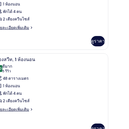
อง
1 ห้องนอน
ียง
ู
oardroom)
พักได้ 4 คน
2 เตียงควีนไซส์
อ
ย
ยละเอียดเพิ่มเติม
เอียด
ีท,
่ม
ดูราคา
ิม
ียง
่ยว
วีน
ันแสง, เตารีด/โต๊ะรีดผ้า
สมาร์ททีวี 55 นิ้ว พร้อมช่องเคเบิล, ทีวี, Netflix
ิด
10
อง
องสวีท, 1 ห้องนอน
ส์
ู
าพถ่าย
ดีมาก
0
8.0 จาก 10
(5
5 รีวิว
้งหมด
ียง,
รีวิว)
48 ตารางเมตร
อง
ร้อม
1 ห้องนอน
ียง
อง
ง
พักได้ 4 คน
ีน
ีท,
ส์
ำนวย
2 เตียงควีนไซส์
วาม
ย
ยละเอียดเพิ่มเติม
ยง,
อง
เอียด
้อม
ะดวก
่ม
อน
ิม
ำหรับ
นวย
ดูราคา