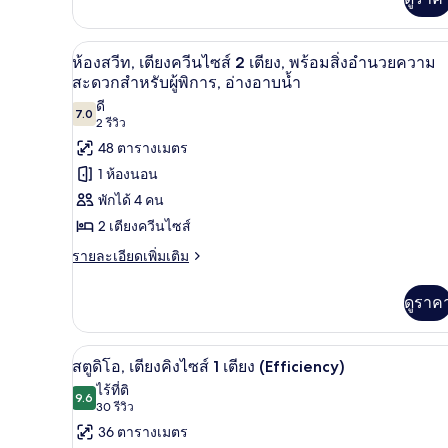
เติม
2
เกี่ยว
เตียง,
กับ
สมาร์ททีวี 55 นิ้ว พร้อมช่องเคเบิล
เปิด
5
สตู
พร้อม
ห้องสวีท, เตียงควีนไซส์ 2 เตียง, พร้อมสิ่งอำนวยความ
ดิ
ภาพถ่าย
สะดวกสำหรับผู้พิการ, อ่างอาบน้ำ
สิ่ง
โอ,
ดี
ทั้งหมด
เตียง
7.0
อำนวย
7.0 จาก 10
(2
2 รีวิว
ควีน
ของ
รีวิว)
ความ
48 ตารางเมตร
ไซส์
2
ห้อง
1 ห้องนอน
สะดวก
เตียง,
สวีท,
พักได้ 4 คน
พร้อม
สำหรับ
สิ่ง
เตียง
2 เตียงควีนไซส์
ผู้
อำนวย
ควีน
ราย
รายละเอียดเพิ่มเติม
ความ
พิการ
ละเอียด
สะดวก
ไซส์
(Mobility
เพิ่ม
สำหรับ
ดูราค
เติม
2
ผู้
&
เกี่ยว
พิการ
Hearing)
เตียง,
กับ
(Mobility
ตู้นิรภัยในห้องพัก, โต๊ะทำงาน, 
เปิด
4
ห้อง
&
พร้อม
สตูดิโอ, เตียงคิงไซส์ 1 เตียง (Efficiency)
สวี
Hearing)
ภาพถ่าย
ไร้ที่ติ
สิ่ง
ท,
9.6
9.6 จาก 10
(30
30 รีวิว
ทั้งหมด
เตียง
อำนวย
รีวิว)
36 ตารางเมตร
ควีน
ของ