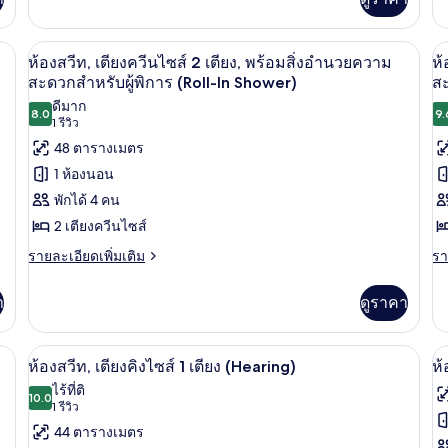
เกี
เติม
2
ความ
คว
ผู้
ผู้
กับ
เกี่ยว
สะดวก
สะ
เตียง,
ห้
กับ
สำหรับ
สำ
พิการ,
พ
, ทีวี, Netflix
สมาร์ททีวี 55 นิ้ว พร้อมช่องเคเบิล, ทีวี, N
เปิด
เป
สวี
5
สตู
ผู้
พร้อม
ผู้
ห้องสวีท, เตียงควีนไซส์ 2 เตียง, พร้อมสิ่งอำนวยความ
ห้
(R
ท,
อ่างอาบน้ำ
ดิ
พิการ,
พิ
ภาพถ่าย
ภ
สะดวกสำหรับผู้พิการ (Roll-In Shower)
สะ
สิ่ง
1
โอ,
In
อ่างอาบน้ำ
(R
ดีมาก
ทั้งหมด
ทั
ห้
เตียง
8.0
In
9.
อำนวย
S
8.0 จาก 10
(1
1 รีวิว
น
ควีน
Sh
ของ
ข
รีวิว)
ความ
48 ตารางเมตร
ไซส์
2
ห้อง
ห้
1 ห้องนอน
สะดวก
เตียง,
สวีท,
สว
พักได้ 4 คน
พร้อม
สำหรับ
สิ่ง
เตียง
2 เตียงควีนไซส์
เต
ผู้
อำนวย
ควีน
ราย
ค
รา
รายละเอียดเพิ่มเติม
รา
ความ
พิการ
ละเอียด
ละ
สะดวก
ไซส์
ไซ
(Hearing)
เพิ่ม
เพิ
สำหรับ
า
ดูราคา
เติม
เต
2
2
ผู้
เกี่ยว
เกี
พิการ
เตียง,
เต
กับ
กับ
(Hearing)
ผ้าม่านกันแสง, เตารีด/โต๊ะรีดผ้า
ตู้นิรภัยในห้องพัก, โต๊ะทำงาน, ผ้าม่านก
เปิด
เป
8
ห้อง
ห้
พร้อม
พ
ห้องสวีท, เตียงคิงไซส์ 1 เตียง (Hearing)
ห้
สวี
สวี
ภาพถ่าย
ภ
ไร้ที่ติ
สิ่ง
สิ่
ท,
10.0
ท,
10.0 จาก 10
(1
1 รีวิว
ทั้งหมด
ทั
เตียง
เต
อำนวย
อ
รีวิว)
44 ตารางเมตร
ควีน
คว
ของ
ข