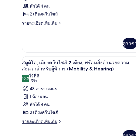
เตียง
ห้อง
สิ่ง
พักได้ 4 คน
คิง
สตู
ไซส์
อำนวย
2 เตียงควีนไซส์
1
ดิ
ความ
ราย
รายละเอียดเพิ่มเติม
เตียง,
ละเอียด
โอ
พร้อม
สะดวก
เพิ่ม
สิ่ง
สวีท,
เติม
สำหรับ
อำนวย
ดูราค
เกี่ยว
ความ
เตียง
ผู้
กับ
สะดวก
ควีน
ห้อง
สำหรับ
พิการ
ตู้นิรภัยในห้องพัก, โต๊ะทำงาน, 
เปิด
สตู
6
ผู้
สตูดิโอ, เตียงควีนไซส์ 2 เตียง, พร้อมสิ่งอำนวยความ
ไซส์
(Hearing)
ดิ
พิการ
ภาพถ่าย
สะดวกสำหรับผู้พิการ (Mobility & Hearing)
2
โอ
(Hearing)
ไร้ที่ติ
ทั้งหมด
สวี
10.0
เตียง
10.0 จาก 10
(1
1 รีวิว
ท,
ของ
รีวิว)
เตียง
48 ตารางเมตร
ควีน
สตู
1 ห้องนอน
ไซส์
ดิโอ,
พักได้ 4 คน
2
เตียง
เตียง
2 เตียงควีนไซส์
ควีน
ราย
รายละเอียดเพิ่มเติม
ละเอียด
ไซส์
เพิ่ม
ดูราค