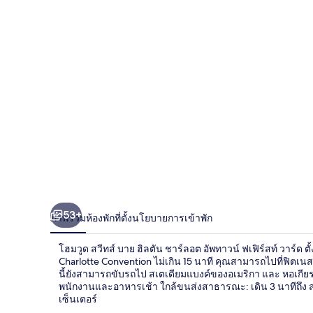
สวี
ทส์
บาย
ฮิล
ตัน
ชาร์ลอต
อัพ
ทาวน์
53+
ภาพรวม
ห้องพัก
ที่ตั้ง
นโยบายการเข้าพัก
ฟเฟิร์สท์
โฮมวูด สวีทส์ บาย ฮิลตัน ชาร์ลอต อัพทาวน์ ฟเฟิร์สท์ วาร์ด ต
วาร์
Charlotte Convention ไม่เกิน 15 นาที คุณสามารถไปที่ฟิตเนสเ
นี้ยังสามารถขับรถไป สเตเดียมแบงค์ของอเมริกา และ หอเกีย
ด
พนักงานและอาหารเช้า ใกล้ขนส่งสาธารณะ: เดิน 3 นาทีถึง สถ
เซ็นเตอร์