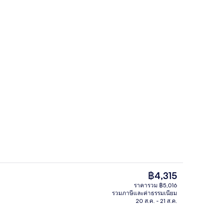
านประชุม
บาร์ (ในที่พัก)
ราคา
฿4,315
ปัจจุบัน
ราคารวม ฿5,016
฿4,315
รวมภาษีและค่าธรรมเนียม
อก
วิวจากห้องพัก
20 ส.ค. - 21 ส.ค.