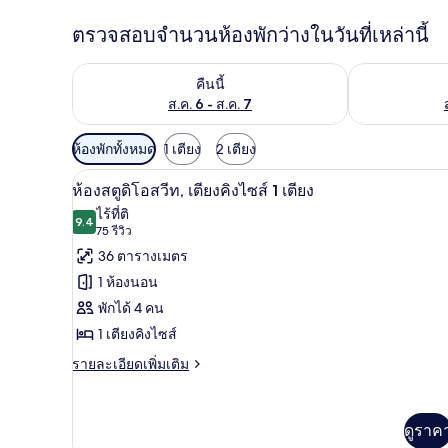
ตรวจสอบจำนวนห้องพักว่างในวันที่เหล่านี้
ตรวจสอบจำนวนห้องพักว่างในคืนนี้ ส.ค. 6 - ส.ค. 7
ตรวจสอบจำนวนห้
คืนนี้
ส.ค. 6 - ส.ค. 7
ตัว
ห้องพักทั้งหมด
1 เตียง
2 เตียง
กรอง
ตู้นิรภัยในห้องพัก, โต๊ะทำงาน, 
เปิด
5
ห้องสตูดิโอสวีท, เตียงคิงไซส์ 1 เตียง
ที่
ภาพถ่าย
ไร้ที่ติ
มี
9.4
9.4 จาก 10
(75
75 รีวิว
ทั้งหมด
ให้
รีวิว)
36 ตารางเมตร
ของ
สำหรับ
1 ห้องนอน
ห้อง
ห้อง
พักได้ 4 คน
พัก
สตู
1 เตียงคิงไซส์
ดิ
ราย
รายละเอียดเพิ่มเติม
ละเอียด
โอ
เพิ่ม
สวีท,
เติม
ดูราค
เกี่ยว
เตียง