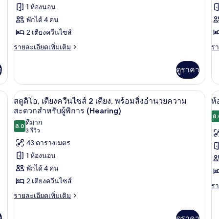
1
ห้อง
ห้
1 ห้องนอน
เต
สตู
สต
(B
พักได้ 4 คน
ดิ
2 เตียงควีนไซส์
ดิ
โอ
ราย
โ
รา
รายละเอียดเพิ่มเติม
รา
ละเอียด
ละ
สวีท,
สว
เพิ่ม
เพิ
า
ดูราคา
เติม
เต
เตียง
เต
เกี่ยว
เกี
ควีน
ค
กับ
กับ
ผ้าม่านกันแสง, เตารีด/โต๊ะรีดผ้า
ตู้นิรภัยในห้องพัก, โต๊ะทำงาน, ผ้าม่านก
เปิด
เป
6
ห้อง
ห้
สตูดิโอ, เตียงควีนไซส์ 2 เตียง, พร้อมสิ่งอำนวยความ
ห้
ไซส์
ไซ
สตู
สต
ภาพถ่าย
ภ
สะดวกสำหรับผู้พิการ (Hearing)
2
2
ดิ
ดิ
8.
ดีมาก
ทั้งหมด
ทั
โอ
โอ
8.0
เตียง,
เต
8.0 จาก 10
(3
3 รีวิว
สวี
สวี
ของ
ข
รีวิว)
พร้อม
43 ตารางเมตร
พ
ท,
ท,
เตียง
เต
สตู
ห้
1 ห้องนอน
สิ่ง
สิ่
ควีน
คว
ดิโอ,
สว
พักได้ 4 คน
ไซส์
ไซ
อำนวย
อ
2
2
1
เตียง
2 เตียงควีนไซส์
ความ
ค
รา
รา
เตียง,
เตี
ห้
ละ
ควีน
ราย
รายละเอียดเพิ่มเติม
พร้อม
พร
สะดวก
ส
เพิ
ละเอียด
สิ่ง
สิ่ง
น
ไซส์
เต
เพิ่ม
สำหรับ
อำนวย
ส
อำ
า
ดูราคา