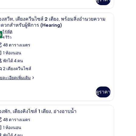
่ยว
าม
ดวก
อง
หรับ
ิการ
etflix
ตู้นิรภัยในห้องพัก, โต๊ะทำงาน, ผ้าม่านกันแสง, เ
ิด
5
องสวีท, เตียงควีนไซส์ 2 เตียง, พร้อมสิ่งอำนวยความ
oll-
การ
าพถ่าย
ดวกสำหรับผู้พิการ (Hearing)
oll-
ไร้ที่ติ
้งหมด
อง
6
hower)
9.6 จาก 10
(4
4 รีวิว
อน
ower)
อง
รีวิว)
48 ตารางเมตร
อง
1 ห้องนอน
ีท,
พักได้ 4 คน
ียง
2 เตียงควีนไซส์
วีน
ย
ยละเอียดเพิ่มเติม
เอียด
ส์
่ม
ดูราคา
ิม
่ยว
ียง,
ันแสง, เตารีด/โต๊ะรีดผ้า
สมาร์ททีวี 55 นิ้ว พร้อมช่องเคเบิล, ทีวี, Netflix
ิด
7
อง
ร้อม
องพัก, เตียงคิงไซส์ 1 เตียง, อ่างอาบน้ำ
าพถ่าย
ง
48 ตารางเมตร
้งหมด
ียง
1 ห้องนอน
ำนวย
ีน
อง
พักได้ 4 คน