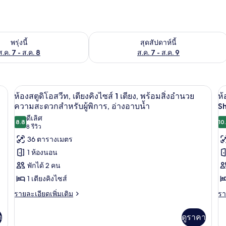
องพักว่างในพรุ่งนี้ ส.ค. 7 - ส.ค. 8
ตรวจสอบจำนวนห้องพักว่างในสุดสัปดาห์นี
พรุ่งนี้
สุดสัปดาห์นี้
ส.ค. 7 - ส.ค. 8
ส.ค. 7 - ส.ค. 9
ผ้าม่านกันแสง, เตารีด/โต๊ะรีดผ้า
ตู้นิรภัยในห้องพัก, โต๊ะทำงาน, ผ้าม่านก
เปิด
เป
5
ห้องสตูดิโอสวีท, เตียงคิงไซส์ 1 เตียง, พร้อมสิ่งอำนวย
ห้
ภาพถ่าย
ภ
ความสะดวกสำหรับผู้พิการ, อ่างอาบน้ำ
S
ดีเลิศ
ทั้งหมด
ทั
8.8
10
8.8 จาก 10
(8
8 รีวิว
ของ
ข
รีวิว)
36 ตารางเมตร
ห้อง
ห้
1 ห้องนอน
สตู
พั
พักได้ 2 คน
ดิ
1 เตียงคิงไซส์
เต
โอ
ราย
คิ
รา
รายละเอียดเพิ่มเติม
รา
ละเอียด
ละ
สวีท,
ไซ
เพิ่ม
เพิ
า
ดูราคา
เติม
เต
1
เตียง