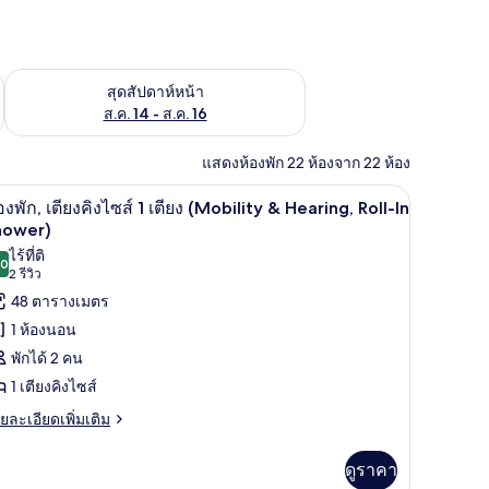
้ ส.ค. 7 - ส.ค. 9
ตรวจสอบจำนวนห้องพักว่างในสุดสัปดาห์หน้า ส.ค. 14 - ส.ค. 16
สุดสัปดาห์หน้า
ส.ค. 14 - ส.ค. 16
แสดงห้องพัก 22 ห้องจาก 22 ห้อง
ันแสง, เตารีด/โต๊ะรีดผ้า
ตู้นิรภัยในห้องพัก, โต๊ะทำงาน, ผ้าม่านกันแสง, เ
ิด
4
องพัก, เตียงคิงไซส์ 1 เตียง (Mobility & Hearing, Roll-In
าพถ่าย
hower)
ไร้ที่ติ
้งหมด
.0
10.0 จาก 10
(2
2 รีวิว
อง
รีวิว)
48 ตารางเมตร
อง
1 ห้องนอน
ก,
พักได้ 2 คน
ียง
1 เตียงคิงไซส์
ง
ย
ยละเอียดเพิ่มเติม
เอียด
ส์
่ม
ดูราคา
ิม