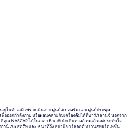
สถานที่จัดง
ั้งอยู่ในทำเลดี เพราะเดินจาก ศูนย์สเปคตรัม และ ศูนย์ประชุม
พื่อออกกำลังกาย หรือผ่อนคลายกับเครื่องดื่มได้ที่บาร์/เลานจ์ นอกจาก
รติคุณ NASCAR ได้ในเวลา 5 นาที นักเดินทางล้วนแล้วแต่ประทับใจ
านี 7th สตรีท และ 9 นาทีถึง สถานีชาร์ลอตต์ ทรานสพอร์ตเทชั่น
บริเวณภายน