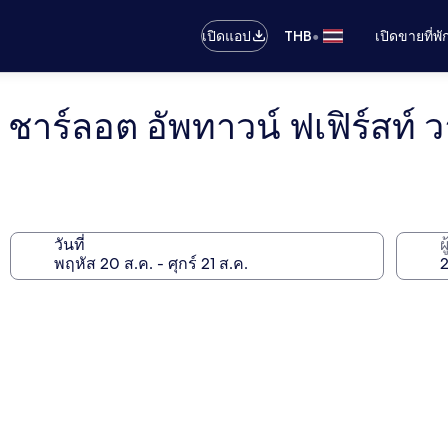
•
เปิดแอป
THB
เปิดขายที่พ
 ชาร์ลอต อัพทาวน์ ฟเฟิร์สท์ ว
วันที่
ผ