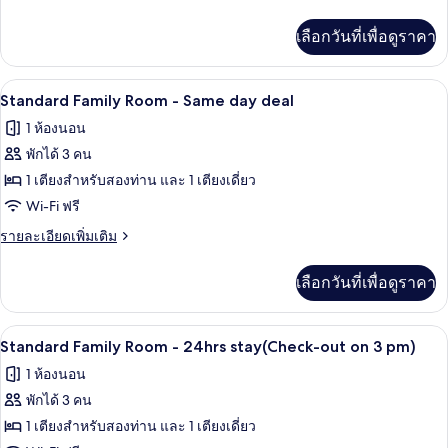
Room
ละเอียด
เพิ่ม
-
เลือกวันที่เพื่อดูราคา
เติม
24hrs
เกี่ยว
stay(Check-
กับ
โต๊ะทำงาน, Wi-Fi ฟรี, ผ้าปูที่นอน
เปิด
out
18
Standard
Standard Family Room - Same day deal
Twin
on
ภาพถ่าย
1 ห้องนอน
Room
3
ทั้งหมด
-
พักได้ 3 คน
pm)
24hrs
ของ
1 เตียงสำหรับสองท่าน และ 1 เตียงเดี่ยว
stay(Check-
Standard
out
Wi-Fi ฟรี
on
Family
ราย
รายละเอียดเพิ่มเติม
3
Room
ละเอียด
pm)
เพิ่ม
-
เลือกวันที่เพื่อดูราคา
เติม
Same
เกี่ยว
day
กับ
โต๊ะทำงาน, Wi-Fi ฟรี, ผ้าปูที่นอน
เปิด
deal
23
Standard
Standard Family Room - 24hrs stay(Check-out on 3 pm)
Family
ภาพถ่าย
1 ห้องนอน
Room
ทั้งหมด
-
พักได้ 3 คน
Same
ของ
1 เตียงสำหรับสองท่าน และ 1 เตียงเดี่ยว
day