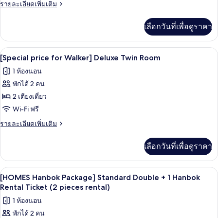
price
ราย
รายละเอียดเพิ่มเติม
for
ละเอียด
เพิ่ม
Walker]
เลือกวันที่เพื่อดูราคา
เติม
Deluxe
เกี่ยว
Double
กับ
โต๊ะทำงาน, Wi-Fi ฟรี, ผ้าปูที่นอน
เปิด
Room
11
[Special
[Special price for Walker] Deluxe Twin Room
price
ภาพถ่าย
1 ห้องนอน
for
ทั้งหมด
Walker]
พักได้ 2 คน
Deluxe
ของ
2 เตียงเดี่ยว
Double
[Special
Room
Wi-Fi ฟรี
price
ราย
รายละเอียดเพิ่มเติม
for
ละเอียด
เพิ่ม
Walker]
เลือกวันที่เพื่อดูราคา
เติม
Deluxe
เกี่ยว
Twin
กับ
โต๊ะทำงาน, Wi-Fi ฟรี, ผ้าปูที่นอน
เปิด
Room
1
[Special
[HOMES Hanbok Package] Standard Double + 1 Hanbok
price
ภาพถ่าย
Rental Ticket (2 pieces rental)
for
ทั้งหมด
1 ห้องนอน
Walker]
Deluxe
พักได้ 2 คน
ของ