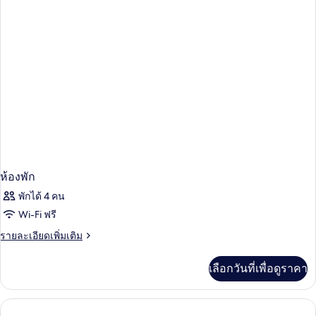
พัก
ห้องพัก
พักได้ 4 คน
Wi-Fi ฟรี
ราย
รายละเอียดเพิ่มเติม
ละเอียด
เพิ่ม
เลือกวันที่เพื่อดูราคา
เติม
เกี่ยว
กับ
ห้อง