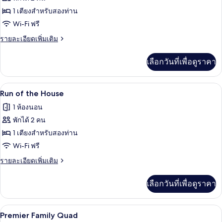
pm)
24hrs
ของ
1 เตียงสำหรับสองท่าน
stay(Check-
Deluxe
out
Wi-Fi ฟรี
on
Double
ราย
รายละเอียดเพิ่มเติม
3
Room
ละเอียด
pm)
เพิ่ม
-
เลือกวันที่เพื่อดูราคา
เติม
Same
เกี่ยว
day
กับ
โต๊ะทำงาน, Wi-Fi ฟรี, ผ้าปูที่นอน
เปิด
deal
5
Deluxe
Run of the House
Double
ภาพถ่าย
1 ห้องนอน
Room
ทั้งหมด
-
พักได้ 2 คน
Same
ของ
1 เตียงสำหรับสองท่าน
day
Run
deal
Wi-Fi ฟรี
of
ราย
รายละเอียดเพิ่มเติม
the
ละเอียด
เพิ่ม
House
เลือกวันที่เพื่อดูราคา
เติม
เกี่ยว
กับ
โต๊ะทำงาน, Wi-Fi ฟรี, ผ้าปูที่นอน
เปิด
12
Run
Premier Family Quad