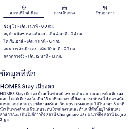
แผนที่
สถานที่ใกล้เคียง
การเดินทาง
ร้านอาหาร
ชังมู โร
- เดิน 1 นาที
- 0.0 กม.
หมู่บ้านนัมซานกลฮันอก
- เดิน 4 นาที
- 0.4 กม.
โคเรียเฮาส์
- เดิน 4 นาที
- 0.4 กม.
ถนนการค้าเมียงดง
- เดิน 10 นาที
- 0.9 กม.
ตลาดกวังจัง
- เดิน 12 นาที
- 1.1 กม.
ข้อมูลที่พัก
HOMES Stay เมียงดง
HOMES Stay เมียงดง ตั้งอยู่ในทำเลดี เพราะเดินจาก ถนนการค้าเมียงดง
และ โบสถ์เมียงดง ไม่เกิน 15 นาที นอกจากนี้ยังสามารถขับรถไป ตลาดนัม
แดมุน และ สวนประวัติศาสตร์และวัฒนธรรมทงแดมุน ได้ในเวลา 5 นาที
นักเดินทางล้วนแล้วแต่ประทับใจพนักงานและทำเล ที่พักนี้อยู่ใกล้ขนส่ง
สาธารณะ: เดินไม่กี่ก้าวถึง สถานี Chungmuro และ 6 นาทีถึง สถานี Euljiro
3-ga