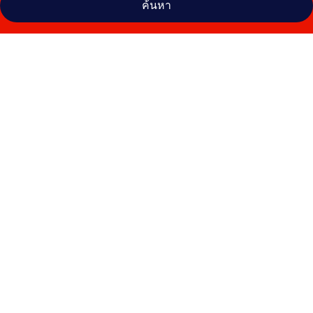
ค้นหา
คลัง
ภาพ
HOMES
Stay
เมียง