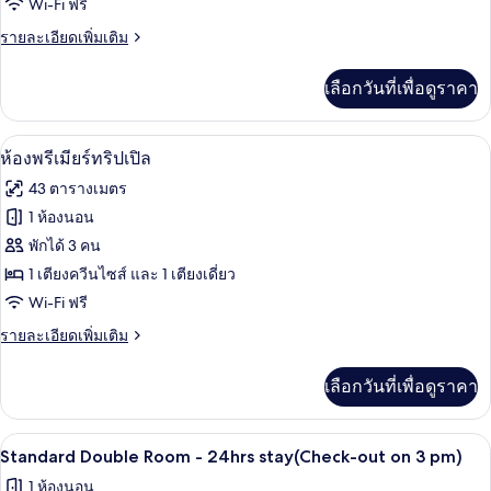
Wi-Fi ฟรี
ดี
ราย
รายละเอียดเพิ่มเติม
ลัก
ละเอียด
ซ์
เพิ่ม
เลือกวันที่เพื่อดูราคา
เติม
ดับเบิล
เกี่ยว
กับ
โต๊ะทำงาน, Wi-Fi ฟรี, ผ้าปูที่นอน
เปิด
19
ห้อง
ห้องพรีเมียร์ทริปเปิล
ดี
ภาพถ่าย
43 ตารางเมตร
ลัก
ทั้งหมด
ซ์
1 ห้องนอน
ดับเบิล
ของ
พักได้ 3 คน
ห้อง
1 เตียงควีนไซส์ และ 1 เตียงเดี่ยว
Wi-Fi ฟรี
พรีเมียร์
ราย
รายละเอียดเพิ่มเติม
ทริปเปิล
ละเอียด
เพิ่ม
เลือกวันที่เพื่อดูราคา
เติม
เกี่ยว
กับ
โต๊ะทำงาน, Wi-Fi ฟรี, ผ้าปูที่นอน
เปิด
17
ห้อง
Standard Double Room - 24hrs stay(Check-out on 3 pm)
พรีเมียร์
ภาพถ่าย
1 ห้องนอน