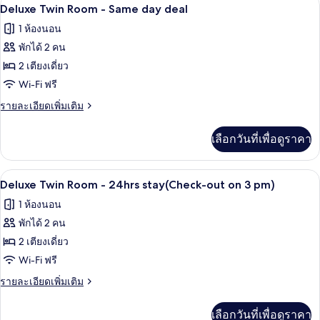
โต๊ะทำงาน, Wi-Fi ฟรี, ผ้าปูที่นอน
เปิด
deal
11
Standard
Deluxe Twin Room - Same day deal
Double
ภาพถ่าย
1 ห้องนอน
Room
ทั้งหมด
-
พักได้ 2 คน
Same
ของ
2 เตียงเดี่ยว
day
Deluxe
deal
Wi-Fi ฟรี
Twin
ราย
รายละเอียดเพิ่มเติม
Room
ละเอียด
เพิ่ม
-
เลือกวันที่เพื่อดูราคา
เติม
Same
เกี่ยว
day
กับ
โต๊ะทำงาน, Wi-Fi ฟรี, ผ้าปูที่นอน
เปิด
deal
11
Deluxe
Deluxe Twin Room - 24hrs stay(Check-out on 3 pm)
Twin
ภาพถ่าย
1 ห้องนอน
Room
ทั้งหมด
-
พักได้ 2 คน
Same
ของ
2 เตียงเดี่ยว
day
Deluxe
deal
Wi-Fi ฟรี
Twin
ราย
รายละเอียดเพิ่มเติม
Room
ละเอียด
เพิ่ม
-
เลือกวันที่เพื่อดูราคา
เติม