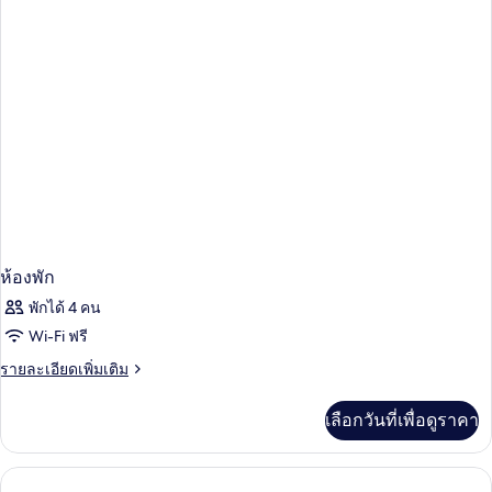
1
Hanbok
Hanbok
Package]
Rental
Standard
Ticket
Family
Twin
(2
+
pieces
1
rental)
Hanbok
Rental
Ticket
(2
pieces
rental)
ห้องพัก
พักได้ 4 คน
Wi-Fi ฟรี
ราย
รายละเอียดเพิ่มเติม
ละเอียด
เพิ่ม
เลือกวันที่เพื่อดูราคา
เติม
เกี่ยว
กับ
ห้อง