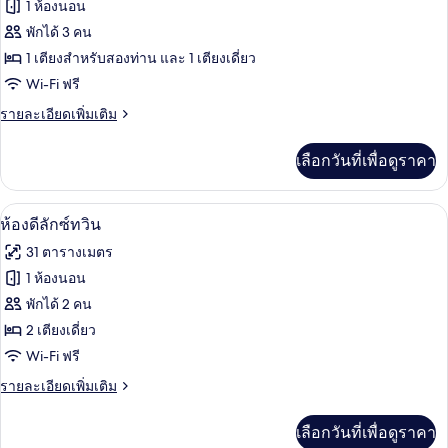
ทั้งหมด
1 ห้องนอน
ของ
พักได้ 3 คน
Standard
1 เตียงสำหรับสองท่าน และ 1 เตียงเดี่ยว
Family
Wi-Fi ฟรี
Room
ราย
รายละเอียดเพิ่มเติม
ละเอียด
เพิ่ม
เลือกวันที่เพื่อดูราคา
เติม
เกี่ยว
กับ
โต๊ะทำงาน, Wi-Fi ฟรี, ผ้าปูที่นอน
เปิด
11
Standard
ห้องดีลักซ์ทวิน
Family
ภาพถ่าย
31 ตารางเมตร
Room
ทั้งหมด
1 ห้องนอน
ของ
พักได้ 2 คน
ห้อง
2 เตียงเดี่ยว
Wi-Fi ฟรี
ดี
ราย
รายละเอียดเพิ่มเติม
ลัก
ละเอียด
ซ์
เพิ่ม
เลือกวันที่เพื่อดูราคา
เติม