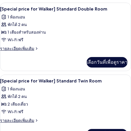
กับ
โต๊ะทำงาน, Wi-Fi ฟรี, ผ้าปูที่นอน
เปิด
17
Premier
[Special price for Walker] Standard Double Room
Family
ภาพถ่าย
1 ห้องนอน
2Double
ทั้งหมด
พักได้ 2 คน
ของ
1 เตียงสำหรับสองท่าน
[Special
Wi-Fi ฟรี
price
ราย
รายละเอียดเพิ่มเติม
for
ละเอียด
เพิ่ม
Walker]
เลือกวันที่เพื่อดูราคา
เติม
Standard
เกี่ยว
Double
กับ
โต๊ะทำงาน, Wi-Fi ฟรี, ผ้าปูที่นอน
เปิด
Room
13
[Special
[Special price for Walker] Standard Twin Room
price
ภาพถ่าย
1 ห้องนอน
for
ทั้งหมด
Walker]
พักได้ 2 คน
Standard
ของ
2 เตียงเดี่ยว
Double
[Special
Room
Wi-Fi ฟรี
price
ราย
รายละเอียดเพิ่มเติม
for
ละเอียด
เพิ่ม