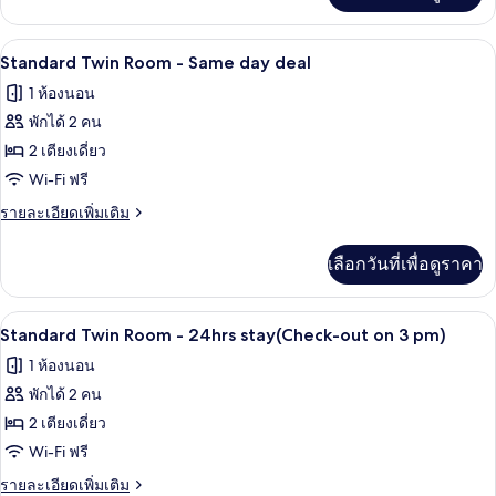
24hrs
เกี่ยว
stay(Check-
กับ
โต๊ะทำงาน, Wi-Fi ฟรี, ผ้าปูที่นอน
เปิด
out
13
Deluxe
Standard Twin Room - Same day deal
Twin
on
ภาพถ่าย
1 ห้องนอน
Room
3
ทั้งหมด
-
พักได้ 2 คน
pm)
24hrs
ของ
2 เตียงเดี่ยว
stay(Check-
Standard
out
Wi-Fi ฟรี
on
Twin
ราย
รายละเอียดเพิ่มเติม
3
Room
ละเอียด
pm)
เพิ่ม
-
เลือกวันที่เพื่อดูราคา
เติม
Same
เกี่ยว
day
กับ
โต๊ะทำงาน, Wi-Fi ฟรี, ผ้าปูที่นอน
เปิด
deal
13
Standard
Standard Twin Room - 24hrs stay(Check-out on 3 pm)
Twin
ภาพถ่าย
1 ห้องนอน
Room
ทั้งหมด
-
พักได้ 2 คน
Same
ของ
2 เตียงเดี่ยว
day
Standard
deal
Wi-Fi ฟรี
Twin
ราย
รายละเอียดเพิ่มเติม