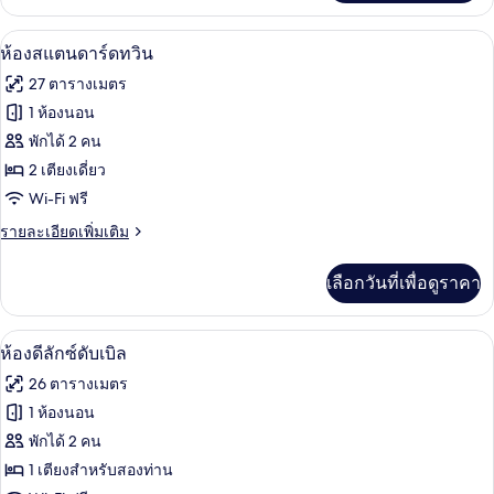
ทวิน
เกี่ยว
กับ
โต๊ะทำงาน, Wi-Fi ฟรี, ผ้าปูที่นอน
เปิด
13
ห้อง
ห้องสแตนดาร์ดทวิน
ดี
ภาพถ่าย
27 ตารางเมตร
ลัก
ทั้งหมด
ซ์
1 ห้องนอน
ทวิ
ของ
พักได้ 2 คน
น
ห้อง
2 เตียงเดี่ยว
Wi-Fi ฟรี
สแตนดาร์ด
ราย
รายละเอียดเพิ่มเติม
ทวิน
ละเอียด
เพิ่ม
เลือกวันที่เพื่อดูราคา
เติม
เกี่ยว
กับ
โต๊ะทำงาน, Wi-Fi ฟรี, ผ้าปูที่นอน
เปิด
22
ห้อง
ห้องดีลักซ์ดับเบิล
สแตนดาร์ด
ภาพถ่าย
26 ตารางเมตร
ทวิ
ทั้งหมด
น
1 ห้องนอน
ของ
พักได้ 2 คน
ห้อง
1 เตียงสำหรับสองท่าน