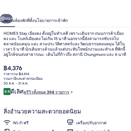
ดง
่อน
ถัดไป
น้า
132+
ภาพรวม
ห้องพัก
ที่ตั้ง
นโยบายการเข้าพัก
HOMES Stay เมียงดง ตั้งอยู่ในทำเลดี เพราะเดินจาก ถนนการค้าเมียง
ดง และ โบสถ์เมียงดง ไม่เกิน 15 นาที นอกจากนี้ยังสามารถขับรถไป
ตลาดนัมแดมุน และ สวนประวัติศาสตร์และวัฒนธรรมทงแดมุน ได้ใน
เวลา 5 นาที นักเดินทางล้วนแล้วแต่ประทับใจพนักงานและทำเล ที่พักนี้
อยู่ใกล้ขนส่งสาธารณะ: เดินไม่กี่ก้าวถึง สถานี Chungmuro และ 6 นาที
ถึง สถานี Euljiro 3-ga
ราคา
฿4,376
ปัจจุบัน
ราคารวม ฿4,814
฿4,376
รวมภาษีและค่าธรรมเนียม
ห้องพรีเมียร์ดับเบิล | โต๊ะทำงาน, Wi-Fi ฟร
30 ส.ค. - 31 ส.ค.
รีวิว
ดีเลิศ
8.8
ดูรีวิวทั้งหมด 394 รายการ
8.8 จาก 10
สิ่งอำนวยความสะดวกยอดนิยม
Wi-Fi ฟรี
เครื่องปรับอากาศ