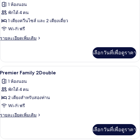
of
ภาพถ่าย
1 ห้องนอน
the
ทั้งหมด
House
พักได้ 4 คน
ของ
1 เตียงควีนไซส์ และ 2 เตียงเดี่ยว
Premier
Wi-Fi ฟรี
Family
ราย
รายละเอียดเพิ่มเติม
Quad
ละเอียด
เพิ่ม
เลือกวันที่เพื่อดูราคา
เติม
เกี่ยว
กับ
Premier Family 2Double | โต๊ะทำงาน, Wi-
เปิด
16
Premier
Premier Family 2Double
Family
ภาพถ่าย
1 ห้องนอน
Quad
ทั้งหมด
พักได้ 4 คน
ของ
2 เตียงสำหรับสองท่าน
Premier
Wi-Fi ฟรี
Family
ราย
รายละเอียดเพิ่มเติม
2Double
ละเอียด
เพิ่ม
เลือกวันที่เพื่อดูราคา
เติม
เกี่ยว