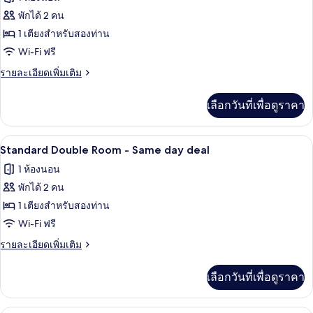
ทริปเปิล
ทั้งหมด
พักได้ 2 คน
ของ
1 เตียงสำหรับสองท่าน
Standard
Wi-Fi ฟรี
Double
ราย
รายละเอียดเพิ่มเติม
Room
ละเอียด
เพิ่ม
-
เลือกวันที่เพื่อดูราคา
เติม
24hrs
เกี่ยว
stay(Check-
กับ
โต๊ะทำงาน, Wi-Fi ฟรี, ผ้าปูที่นอน
เปิด
out
13
Standard
Standard Double Room - Same day deal
Double
on
ภาพถ่าย
1 ห้องนอน
Room
3
ทั้งหมด
-
พักได้ 2 คน
pm)
24hrs
ของ
1 เตียงสำหรับสองท่าน
stay(Check-
Standard
out
Wi-Fi ฟรี
on
Double
ราย
รายละเอียดเพิ่มเติม
3
Room
ละเอียด
pm)
เพิ่ม
-
เลือกวันที่เพื่อดูราคา
เติม
Same
เกี่ยว
day
กับ