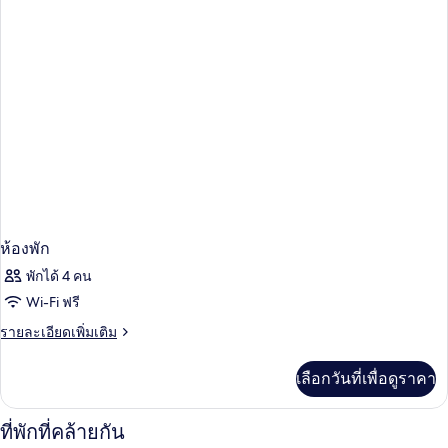
พัก
ห้องพัก
พักได้ 4 คน
Wi-Fi ฟรี
ราย
รายละเอียดเพิ่มเติม
ละเอียด
เพิ่ม
เลือกวันที่เพื่อดูราคา
เติม
เกี่ยว
กับ
ที่พักที่คล้ายกัน
ห้อง