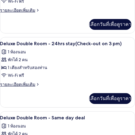
Standard
deal
Wi-Fi ฟรี
Family
ราย
รายละเอียดเพิ่มเติม
Room
ละเอียด
เพิ่ม
-
เลือกวันที่เพื่อดูราคา
เติม
24hrs
เกี่ยว
stay(Check-
กับ
โต๊ะทำงาน, Wi-Fi ฟรี, ผ้าปูที่นอน
เปิด
out
21
Standard
Deluxe Double Room - 24hrs stay(Check-out on 3 pm)
Family
on
ภาพถ่าย
1 ห้องนอน
Room
3
ทั้งหมด
-
พักได้ 2 คน
pm)
24hrs
ของ
1 เตียงสำหรับสองท่าน
stay(Check-
Deluxe
out
Wi-Fi ฟรี
on
Double
ราย
รายละเอียดเพิ่มเติม
3
Room
ละเอียด
pm)
เพิ่ม
-
เลือกวันที่เพื่อดูราคา
เติม
24hrs
เกี่ยว
stay(Check-
กับ
โต๊ะทำงาน, Wi-Fi ฟรี, ผ้าปูที่นอน
เปิด
out
21
Deluxe
Deluxe Double Room - Same day deal
Double
on
ภาพถ่าย
1 ห้องนอน
Room
3
ทั้งหมด
-
พักได้ 2 คน