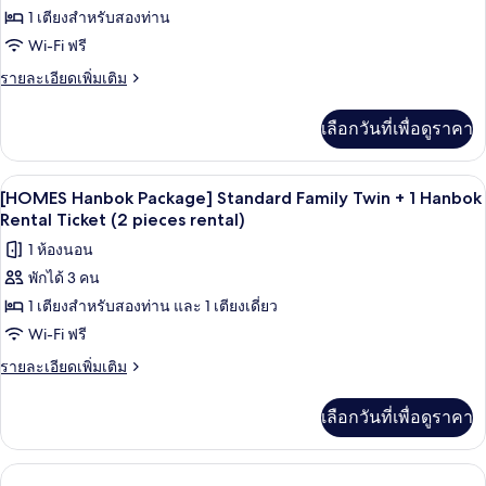
Twin
1 เตียงสำหรับสองท่าน
[HOMES
Room
Hanbok
Wi-Fi ฟรี
Package]
ราย
รายละเอียดเพิ่มเติม
Standard
ละเอียด
เพิ่ม
Double
เลือกวันที่เพื่อดูราคา
เติม
+
เกี่ยว
1
กับ
โต๊ะทำงาน, Wi-Fi ฟรี, ผ้าปูที่นอน
เปิด
1
[HOMES
Hanbok
[HOMES Hanbok Package] Standard Family Twin + 1 Hanbok
Hanbok
ภาพถ่าย
Rental Ticket (2 pieces rental)
Rental
Package]
Ticket
ทั้งหมด
1 ห้องนอน
Standard
(2
Double
พักได้ 3 คน
ของ
+
pieces
1 เตียงสำหรับสองท่าน และ 1 เตียงเดี่ยว
[HOMES
1
rental)
Hanbok
Hanbok
Wi-Fi ฟรี
Rental
Package]
ราย
รายละเอียดเพิ่มเติม
Ticket
Standard
ละเอียด
(2
เพิ่ม
pieces
Family
เลือกวันที่เพื่อดูราคา
เติม
rental)
Twin
เกี่ยว
+
กับ
[HOMES