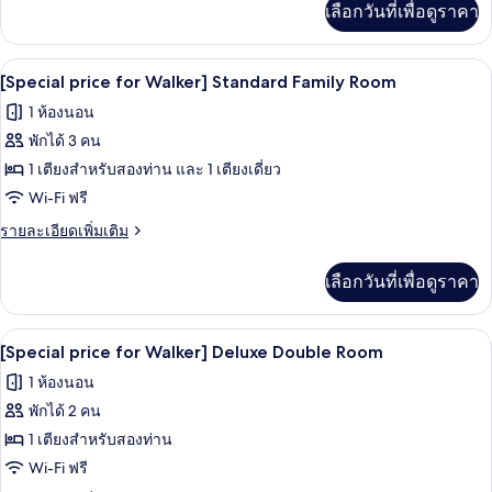
Walker]
เลือกวันที่เพื่อดูราคา
เติม
Standard
เกี่ยว
Twin
กับ
โต๊ะทำงาน, Wi-Fi ฟรี, ผ้าปูที่นอน
เปิด
Room
23
[Special
[Special price for Walker] Standard Family Room
price
ภาพถ่าย
1 ห้องนอน
for
ทั้งหมด
Walker]
พักได้ 3 คน
Standard
ของ
1 เตียงสำหรับสองท่าน และ 1 เตียงเดี่ยว
Twin
[Special
Room
Wi-Fi ฟรี
price
ราย
รายละเอียดเพิ่มเติม
for
ละเอียด
เพิ่ม
Walker]
เลือกวันที่เพื่อดูราคา
เติม
Standard
เกี่ยว
Family
กับ
โต๊ะทำงาน, Wi-Fi ฟรี, ผ้าปูที่นอน
เปิด
Room
22
[Special
[Special price for Walker] Deluxe Double Room
price
ภาพถ่าย
1 ห้องนอน
for
ทั้งหมด
Walker]
พักได้ 2 คน
Standard
ของ
1 เตียงสำหรับสองท่าน
Family
[Special
Room
Wi-Fi ฟรี