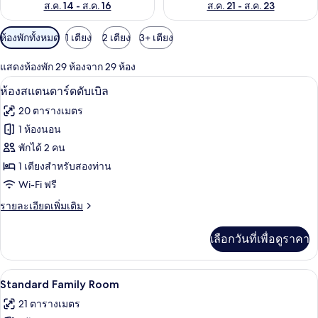
ส.ค. 14 - ส.ค. 16
ส.ค. 21 - ส.ค. 23
ตัว
ห้องพักทั้งหมด
1 เตียง
2 เตียง
3+ เตียง
กรอง
แสดงห้องพัก 29 ห้องจาก 29 ห้อง
ที่
โต๊ะทำงาน, Wi-Fi ฟรี, ผ้าปูที่นอน
เปิด
มี
17
ห้องสแตนดาร์ดดับเบิล
ให้
ภาพถ่าย
20 ตารางเมตร
สำหรับ
ทั้งหมด
1 ห้องนอน
ห้อง
ของ
พักได้ 2 คน
พัก
ห้อง
1 เตียงสำหรับสองท่าน
Wi-Fi ฟรี
สแตนดาร์ด
ราย
รายละเอียดเพิ่มเติม
ดับเบิล
ละเอียด
เพิ่ม
เลือกวันที่เพื่อดูราคา
เติม
เกี่ยว
กับ
โต๊ะทำงาน, Wi-Fi ฟรี, ผ้าปูที่นอน
เปิด
23
ห้อง
Standard Family Room
สแตนดาร์ด
ภาพถ่าย
21 ตารางเมตร
ดับเบิล