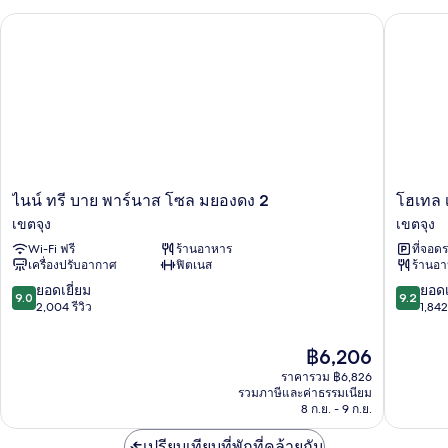
พัก
ไนน์ ทรี บาย พาร์นาส โซล มยองดง 2
โฮเทล เด
ไนน์
โฮ
ไนน์ ทรี บาย พาร์นาส โซล มยองดง 2
โฮเทล 
ทรี
เทล
เขตจุง
เขตจุง
บาย
เดอะ
Wi-Fi ฟรี
ร้านอาหาร
ที่จอด
พาร์
โบ
เครื่องปรับอากาศ
ฟิตเนส
ร้านอ
นาส
ทา
โซล
นิค
9.0
9.2
ยอดเยี่ยม
ยอดเ
9.0
9.2
ม
เซ
จาก
จาก
2,004 รีวิว
1,842 
ยอง
วูน
10,
10,
ดง
ม
ยอด
ยอด
ราคา
฿6,206
2
ยอง
เยี่ยม,
เยี่ยม,
ปัจจุบัน
เขต
ราคารวม ฿6,826
ดง
2,004
1,842
คือ
รวมภาษีและค่าธรรมเนียม
จุง
เขต
รีวิว
รีวิว
฿6,206
8 ก.ย. - 9 ก.ย.
จุง
เปรียบเทียบที่พักที่คล้ายกัน