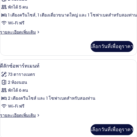
เม
ของ
พักได้ 5 คน
นท์
ซู
1 เตียงควีนไซส์, 1 เตียงเดี่ยวขนาดใหญ่ และ 1 โซฟาเบดสำหรับสองท่าน
Wi-Fi ฟรี
พี
ราย
รายละเอียดเพิ่มเติม
เรี
ละเอียด
ยอ
เพิ่ม
เลือกวันที่เพื่อดูราคา
เติม
พาร์
เกี่ยว
ท
กับ
ดีลักซ์อพาร์ทเมนท์ | บริเวณนั่งเล่น | ทีว
เปิด
10
ซู
ดีลักซ์อพาร์ทเมนท์
เม
พี
ภาพถ่าย
73 ตารางเมตร
เรี
นท์
ทั้งหมด
ยอ
2 ห้องนอน
พาร์
ของ
พักได้ 6 คน
ท
เม
ดี
2 เตียงควีนไซส์ และ 1 โซฟาเบดสำหรับสองท่าน
นท์
Wi-Fi ฟรี
ลัก
ราย
รายละเอียดเพิ่มเติม
ซ์อ
ละเอียด
พาร์
เพิ่ม
เลือกวันที่เพื่อดูราคา
เติม
ท
เกี่ยว