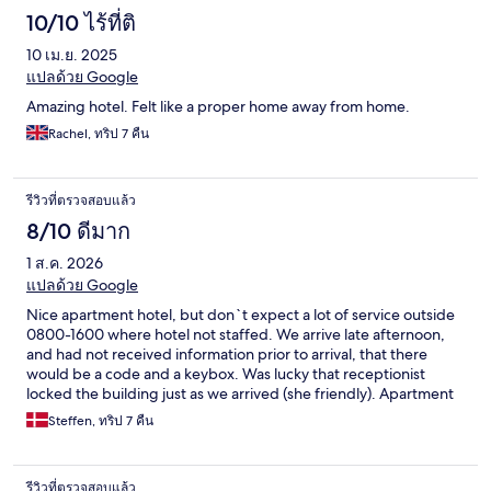
10/10 ไร้ที่ติ
10 เม.ย. 2025
แปลด้วย Google
Amazing hotel. Felt like a proper home away from home.
Rachel, ทริป 7 คืน
รีวิวที่ตรวจสอบแล้ว
8/10 ดีมาก
1 ส.ค. 2026
แปลด้วย Google
Nice apartment hotel, but don`t expect a lot of service outside
0800-1600 where hotel not staffed. We arrive late afternoon,
and had not received information prior to arrival, that there
would be a code and a keybox. Was lucky that receptionist
locked the building just as we arrived (she friendly). Apartment
was nice, but vey warm during summer, and due to street noise
Steffen, ทริป 7 คืน
sleeping with an open window/door was not an option. Wifi
coverage on top floor where we lived was extremely poor, and
absolutely no coverage in the living room, meaning that the tv
รีวิวที่ตรวจสอบแล้ว