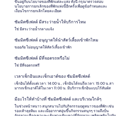
ขึ้นอยู่กับนโยบายของที่พักแต่ละแห่ง ทั้งนี้ กรุณาตรวจสอบ
นโยบายการยกเลิกของที่พักแห่งนี้อีกครั้งเพื่อดูข้อกำหนดและ
เงื่อนไขการยกเลิกโดยละเอียด
ซัมมิตซีเฟลด์ มีสระว่ายน้ำให้บริการไหม
ใช่ มีสระว่ายน้ำกลางแจ้ง
ซัมมิตซีเฟลด์ อนุญาตให้นำสัตว์เลี้ยงเข้าพักไหม
ขออภัย ไม่อนุญาตให้สัตว์เลี้ยงเข้าพัก
ซัมมิตซีเฟลด์ มีที่จอดรถหรือไม่
ใช่ มีที่จอดรถฟรี
เวลาเช็กอินและเช็กเอาต์ของ ซัมมิตซีเฟลด์
เช็กอินได้ตั้งแต่เวลา: 14:00 น., เช็กอินได้จนถึงเวลา: 15:00 น.สา
มารถเช็กเอาต์ได้ในเวลา 11:00 น. มีบริการเช็กอินแบบไร้สัมผัส
มีอะไรให้ทำบ้างที่ ซัมมิตซีเฟลด์ และบริเวณใกล้ๆ
ในช่วงหน้าหนาว สนุกสนานไปกับกิจกรรมฤดูหนาวของที่พัก เช่น
รองเท้าลุยหิมะ และเมื่ออากาศอุ่นขึ้นกิจกรรมสนุกๆ รวมถึงปั่น
จักรยานเสือภูเขาและเส้นทางเดินเขา/ขี่จักรยาน เพลิดเพลินไปกับ