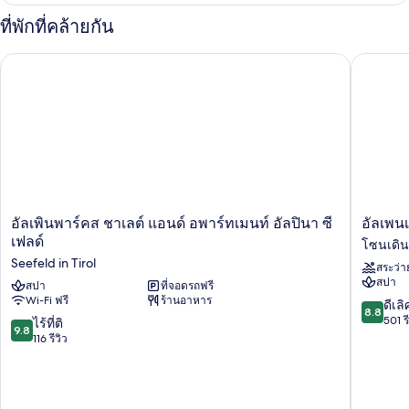
เม
กับ
ที่พักที่คล้ายกัน
ดี
นท์
ลัก
อัลเพินพาร์คส ชาเลต์ แอนด์ อพาร์ทเมนท์ อัลปินา ซีเฟลด์
อัลเพนเล
ซ์อ
พาร์
ท
เม
นท์
อัล
อัล
อัลเพินพาร์คส ชาเลต์ แอนด์ อพาร์ทเมนท์ อัลปินา ซี
อัลเพน
เพิ
เพ
เฟลด์
โซนเดินเ
นพาร์คส
นเลิฟ
Seefeld in Tirol
สระว่า
ชา
-
สปา
เลต์
สปา
ที่จอดรถฟรี
โรง
Wi-Fi ฟรี
ร้านอาหาร
แอนด์
แรม
8.8
ดีเลิ
8.8
อ
ส
จาก
501 รี
9.8
ไร้ที่ติ
9.8
พาร์
ปา
10,
จาก
116 รีวิว
ท
สำหรับ
ดี
10,
เม
ผู้ใหญ่
เลิศ,
ไร้
นท์
โซน
501
ที่
อัลปิ
เดิน
รีวิว
ติ,