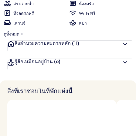
แ
สระว่ายน้ำ
ห้องครัว
ชื่น
น
น
ที่จอดรถฟรี
Wi-Fi ฟรี
ชอบ
สู
เลานจ์
สปา
ง
สุ
ดูทั้งหมด
ด
จ
สิ่งอำนวยความสะดวกหลัก
(11)
า
ก
นั
รู้สึกเหมือนอยู่บ้าน
(6)
ก
เ
ดิ
น
ท
า
สิ่งที่เราชอบในที่พักแห่งนี้
ง