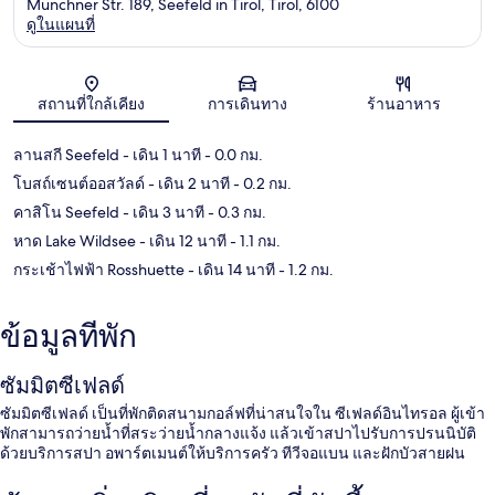
Münchner Str. 189, Seefeld in Tirol, Tirol, 6100
ดูในแผนที่
แผนที่
สถานที่ใกล้เคียง
การเดินทาง
ร้านอาหาร
ลานสกี Seefeld
- เดิน 1 นาที
- 0.0 กม.
โบสถ์เซนต์ออสวัลด์
- เดิน 2 นาที
- 0.2 กม.
คาสิโน Seefeld
- เดิน 3 นาที
- 0.3 กม.
หาด Lake Wildsee
- เดิน 12 นาที
- 1.1 กม.
กระเช้าไฟฟ้า Rosshuette
- เดิน 14 นาที
- 1.2 กม.
ข้อมูลที่พัก
ซัมมิตซีเฟลด์
ซัมมิตซีเฟลด์ เป็นที่พักติดสนามกอล์ฟที่น่าสนใจใน ซีเฟลด์อินไทรอล ผู้เข้า
พักสามารถว่ายน้ำที่สระว่ายน้ำกลางแจ้ง แล้วเข้าสปาไปรับการปรนนิบัติ
ด้วยบริการสปา อพาร์ตเมนต์ให้บริการครัว ทีวีจอแบน และฝักบัวสายฝน