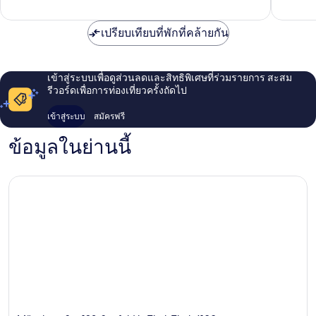
นา
เท้า
116
ซี
ซี
รีวิว
เฟล
เปรียบเทียบที่พักที่คล้ายกัน
เฟล
ด์
ด์
Seefeld
in
เข้าสู่ระบบเพื่อดูส่วนลดและสิทธิพิเศษที่ร่วมรายการ สะสม
Tirol
รีวอร์ดเพื่อการท่องเที่ยวครั้งถัดไป
เข้าสู่ระบบ
สมัครฟรี
ข้อมูลในย่านนี้