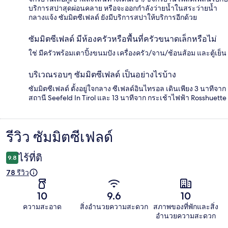
บริการสปาสุดผ่อนคลาย หรือจะออกกำลังว่ายน้ำในสระว่ายน้ำ
กลางแจ้ง ซัมมิตซีเฟลด์ ยังมีบริการสปาให้บริการอีกด้วย
ซัมมิตซีเฟลด์ มีห้องครัวหรือพื้นที่ครัวขนาดเล็กหรือไม่
ใช่ มีครัวพร้อมเตาปิ้งขนมปัง เครื่องครัว/จาน/ช้อนส้อม และตู้เย็น
บริเวณรอบๆ ซัมมิตซีเฟลด์ เป็นอย่างไรบ้าง
ซัมมิตซีเฟลด์ ตั้งอยู่ใจกลาง ซีเฟลด์อินไทรอล เดินเพียง 3 นาทีจาก
สถานี Seefeld In Tirol และ 13 นาทีจาก กระเช้าไฟฟ้า Rosshuette
รีวิว ซัมมิตซีเฟลด์
รีวิว
ไร้ที่ติ
9.8
78 รีวิว
10
9.6
10
ความสะอาด
สิ่งอำนวยความสะดวก
สภาพของที่พักและสิ่ง
อำนวยความสะดวก