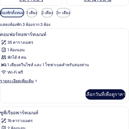
ตัว
ห้องพักทั้งหมด
1 เตียง
2 เตียง
3+ เตียง
กรอง
แสดงห้องพัก 3 ห้องจาก 3 ห้อง
ที่
ทีวีจอแบน 42 นิ้ว พร้อมช่องเคเบิล, ทีวี
เปิด
มี
9
คอมฟอร์ทอพาร์ทเมนท์
ให้
ภาพถ่าย
35 ตารางเมตร
สำหรับ
ทั้งหมด
1 ห้องนอน
ห้อง
ของ
พักได้ 4 คน
พัก
คอมฟอร์ท
1 เตียงควีนไซส์ และ 1 โซฟาเบดสำหรับสองท่าน
Wi-Fi ฟรี
อ
ราย
รายละเอียดเพิ่มเติม
พาร์
ละเอียด
ท
เพิ่ม
เลือกวันที่เพื่อดูราคา
เติม
เม
เกี่ยว
นท์
กับ
ซูพีเรียอพาร์ทเมนท์ | บริเวณนั่งเล่น | ที
เปิด
10
คอมฟอร์ท
ซูพีเรียอพาร์ทเมนท์
อ
ภาพถ่าย
76 ตารางเมตร
พาร์
ทั้งหมด
ท
2 ห้องนอน