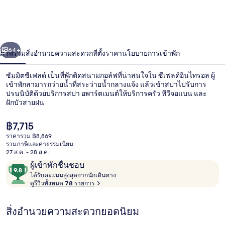
ซี
เฟล
่อน
ถัดไป
น้า
64+
ภาพรวม
สิ่งอำนวยความสะดวก
ที่ตั้ง
ราคา
นโยบายการเข้าพัก
ด์
ซัมมิตซีเฟลด์ เป็นที่พักติดสนามกอล์ฟที่น่าสนใจใน ซีเฟลด์อินไทรอล ผู้
เข้าพักสามารถว่ายน้ำที่สระว่ายน้ำกลางแจ้ง แล้วเข้าสปาไปรับการ
ปรนนิบัติด้วยบริการสปา อพาร์ตเมนต์ให้บริการครัว ทีวีจอแบน และ
ฝักบัวสายฝน
ราคา
฿7,715
ปัจจุบัน
ราคารวม ฿8,869
฿7,715
รวมภาษีและค่าธรรมเนียม
27 ส.ค. - 28 ส.ค.
ซาวน่า, ห้องอบไอน้ำ
รีวิว
9.8
ผู้เข้าพักชื่นชอบ
ไ
จาก
ได้รับคะแนนสูงสุดจากนักเดินทาง
ด้
ดูรีวิวทั้งหมด 78 รายการ
10,
รั
ผู้
บ
สิ่งอำนวยความสะดวกยอดนิยม
ค
เข้า
ะ
พัก