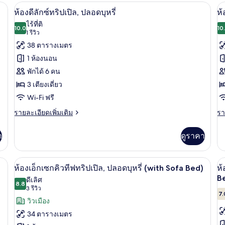
ดั
กับ
รี, ผ้าปูที่นอน
เครื่องนอนระดับพรีเมียม, Wi-Fi ฟรี, ผ้าป
เปิด
เป
สำ
10
(
ห้อง
ห้องดีลักซ์ทริปเปิล, ปลอดบุหรี่
ห้
พัก
ทวิ
ภาพถ่าย
ภ
ไร้ที่ติ
เดี
น,
10.0
10
10.0 จาก 10
(1
1 รีวิว
ทั้งหมด
ทั
ป
ปลอด
รีวิว)
38 ตารางเมตร
บุห
บุหรี่
ของ
ข
(K
1 ห้องนอน
ห้อง
ห้
พักได้ 6 คน
ดี
ดี
3 เตียงเดี่ยว
ลัก
ลั
Wi-Fi ฟรี
ซ์
ซ์
ราย
รา
รายละเอียดเพิ่มเติม
รา
ละเอียด
ละ
ทริปเปิล,
ทร
เพิ่ม
เพิ
า
ดูราคา
ปลอด
ป
เติม
เต
เกี่ยว
เกี
บุหรี่
บุห
กับ
กับ
รี, ผ้าปูที่นอน
เครื่องนอนระดับพรีเมียม, Wi-Fi ฟรี, ผ้าป
เปิด
เป
12
(
ห้อง
ห้
ห้องเอ็กเซกคิวทีฟทริปเปิล, ปลอดบุหรี่ (with Sofa Bed)
ห้
ดี
ดี
ภาพถ่าย
S
ภ
B
ดีเลิศ
ลัก
8.8
ลัก
8.8 จาก 10
(3
3 รีวิว
B
ทั้งหมด
ทั
ซ์
ซ์
7.
รีวิว)
วิวเมือง
ทริปเปิล,
ทร
ของ
ข
ปลอด
ป
34 ตารางเมตร
บุหรี่
บุห
ห้อง
ห้