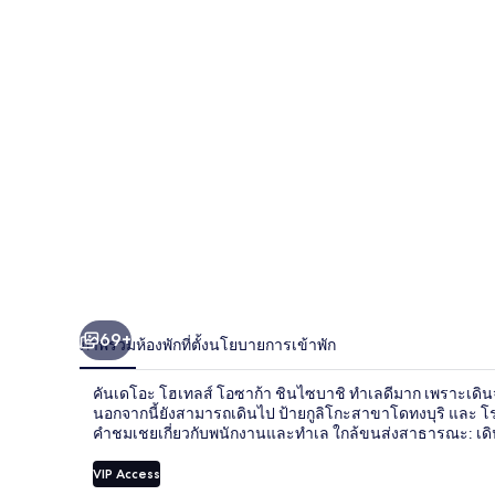
โอะ
โฮ
เท
ลส์
โอ
ซาก้
า
ชิน
69+
ภาพรวม
ห้องพัก
ที่ตั้ง
นโยบายการเข้าพัก
ไซ
คันเดโอะ โฮเทลส์ โอซาก้า ชินไซบาชิ ทำเลดีมาก เพราะเดินจา
บาชิ
นอกจากนี้ยังสามารถเดินไป ป้ายกูลิโกะสาขาโดทงบุริ และ โร
คำชมเชยเกี่ยวกับพนักงานและทำเล ใกล้ขนส่งสาธารณะ: เดิน 
VIP Access