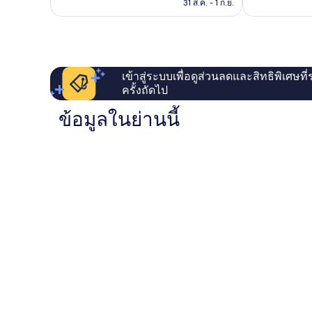
คือ
31 ส.ค. - 1 ก.ย.
1,234
สอร์ตส์)
฿1,938
รีวิว
ชิน
ไซ
บาชิ
เข้าสู่ระบบเพื่อดูส่วนลดและสิทธิพิเศษที
ครั้งถัดไป
ข้อมูลในย่านนี้