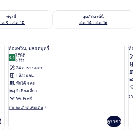
องพักว่างในพรุ่งนี้ ส.ค. 9 - ส.ค. 10
ตรวจสอบจำนวนห้องพักว่างในสุดสัปดาห์นี
พรุ่งนี้
สุดสัปดาห์นี้
.ค. 9 - ส.ค. 10
ส.ค. 14 - ส.ค. 16
รี, ผ้าปูที่นอน
เครื่องนอนระดับพรีเมียม, Wi-Fi ฟรี, ผ้าป
เปิด
เป
12
ห้องทวิน, ปลอดบุหรี่
ห้
ภาพถ่าย
ภ
ไร้ที่ติ
9.4
9.4 จาก 10
(6
6 รีวิว
ทั้งหมด
ทั
รีวิว)
24 ตารางเมตร
ของ
ข
1 ห้องนอน
ห้อง
ห้
พักได้ 4 คน
ทวิน,
ดั
2 เตียงเดี่ยว
รา
รา
ปลอด
ส
Wi-Fi ฟรี
ละ
บุหรี่
พั
เพิ
ราย
รายละเอียดเพิ่มเติม
เต
ละเอียด
เด
เกี
เพิ่ม
า
ดูราคา
ป
กับ
เติม
ห้
เกี่ยว
บุห