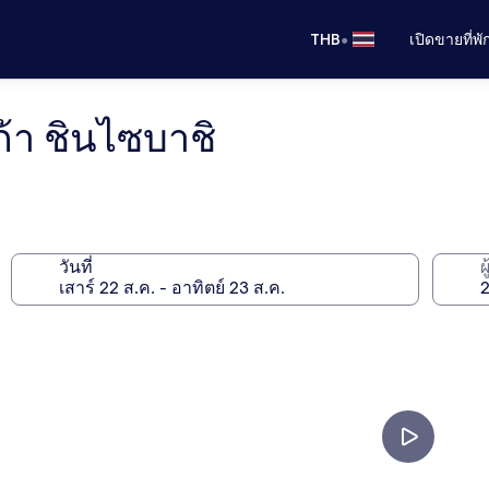
•
THB
เปิดขายที่พ
้า ชินไซบาชิ
วันที่
ผ