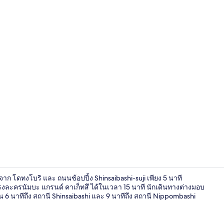
วิดีโอจากที่พั
ก โดทงโบริ และ ถนนช้อปปิ้ง Shinsaibashi-suji เพียง 5 นาที
งละครนัมบะ แกรนด์ คาเก็ทสึ ได้ในเวลา 15 นาที นักเดินทางต่างมอบ
6 นาทีถึง สถานี Shinsaibashi และ 9 นาทีถึง สถานี Nippombashi
เครื่องนอนระด