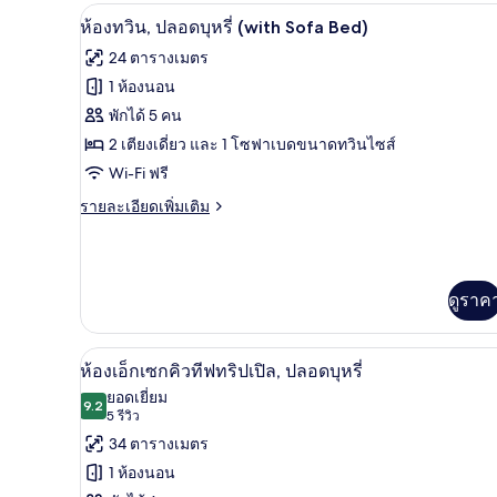
กับ
เครื่องนอนระดับพรีเมียม, Wi-Fi ฟ
เปิด
12
ห้อง
ห้องทวิน, ปลอดบุหรี่ (with Sofa Bed)
ดับเบิล,
ภาพถ่าย
24 ตารางเมตร
ปลอด
ทั้งหมด
บุหรี่
1 ห้องนอน
(King)
ของ
พักได้ 5 คน
ห้อง
2 เตียงเดี่ยว และ 1 โซฟาเบดขนาดทวินไซส์
Wi-Fi ฟรี
ทวิน,
ราย
รายละเอียดเพิ่มเติม
ปลอด
ละเอียด
บุหรี่
เพิ่ม
เติม
(with
เกี่ยว
Sofa
ดูราค
กับ
Bed)
ห้อง
ทวิ
เครื่องนอนระดับพรีเมียม, Wi-Fi ฟ
เปิด
น,
12
ห้องเอ็กเซกคิวทีฟทริปเปิล, ปลอดบุหรี่
ปลอด
ภาพถ่าย
ยอดเยี่ยม
บุหรี่
9.2
9.2 จาก 10
(5
5 รีวิว
ทั้งหมด
(with
รีวิว)
34 ตารางเมตร
Sofa
ของ
Bed)
1 ห้องนอน
ห้อง