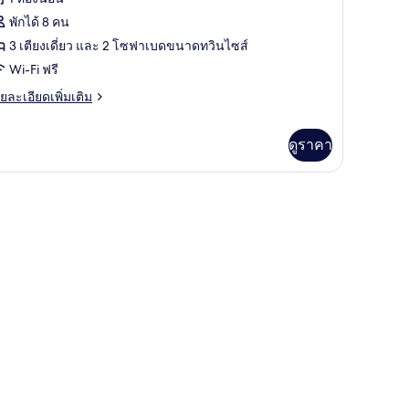
ith
็ก
พักได้ 8 คน
fa
d)
ซก
3 เตียงเดี่ยว และ 2 โซฟาเบดขนาดทวินไซส์
Wi-Fi ฟรี
ว
ย
ยละเอียดเพิ่มเติม
ฟ
เอียด
ิปเปิล,
่ม
ดูราคา
ิม
ลอด
่ยว
รี่
อง
with
ก
ก
ofa
ฟ
eds)
ิปเปิล,
ลอด
รี่
ith
fa
ds)