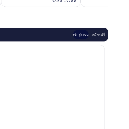
คือ
26 ส.ค. - 27 ส.ค.
945
฿3,236
รีวิว
เข้าสู่ระบบ
สมัครฟรี