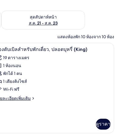
้ ส.ค. 14 - ส.ค. 16
ตรวจสอบจำนวนห้องพักว่างในสุดสัปดาห์หน้า ส.ค. 21 - ส.ค. 23
สุดสัปดาห์หน้า
ส.ค. 21 - ส.ค. 23
แสดงห้องพัก 10 ห้องจาก 10 ห้อง
ูที่นอน
เครื่องนอนระดับพรีเมียม, Wi-Fi ฟรี, ผ้าปูที่นอน
ิด
11
องดับเบิลสำหรับพักเดี่ยว, ปลอดบุหรี่ (King)
าพถ่าย
19 ตารางเมตร
้งหมด
1 ห้องนอน
อง
พักได้ 1 คน
อง
1 เตียงคิงไซส์
Wi-Fi ฟรี
บเบิล
ย
ยละเอียดเพิ่มเติม
ำหรับ
เอียด
ก
่ม
ิม
ี่ยว,
่ยว
ดูราคา
ลอด
อง
รี่