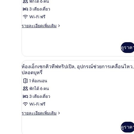
พักได้ 6 คน
เอ็ก
3 เตียงเดี่ยว
เซก
Wi-Fi ฟรี
คิว
ราย
รายละเอียดเพิ่มเติม
ละเอียด
ทีฟ
เพิ่ม
ทริปเปิล,
เติม
เกี่ยว
ดูราค
ปลอด
กับ
ห้อง
บุหรี่
เอ็ก
เครื่องนอนระดับพรีเมียม, Wi-Fi ฟ
เปิด
4
ห้องเอ็กเซกคิวทีฟทริปเปิล, อุปกรณ์ช่วยการเคลื่อนไหว,
เซก
ภาพถ่าย
ปลอดบุหรี่
คิว
ทีฟ
ทั้งหมด
1 ห้องนอน
ทริปเปิล,
พักได้ 6 คน
ของ
ปลอด
บุหรี่
3 เตียงเดี่ยว
ห้อง
Wi-Fi ฟรี
เอ็ก
ราย
รายละเอียดเพิ่มเติม
เซก
ละเอียด
เพิ่ม
คิว
ดูราค
เติม
ทีฟ