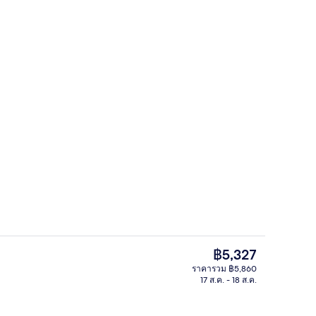
ห้องอาบน้ำสาธารณะ
ก
ราคา
฿5,327
ปัจจุบัน
ราคารวม ฿5,860
฿5,327
17 ส.ค. - 18 ส.ค.
ับพรีเมียม, Wi-Fi ฟรี, ผ้าปูที่นอน
ฝ่ายต้อนรับ