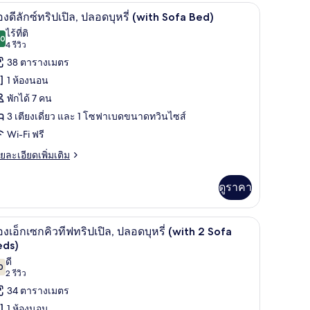
บเบิล
ูที่นอน
ทีวี
ิด
หรับ
King)
10
องดีลักซ์ทริปเปิล, ปลอดบุหรี่ (with Sofa Bed)
าพถ่าย
ไร้ที่ติ
่ยว,
.0
10.0 จาก 10
(4
4 รีวิว
้งหมด
ลอด
รีวิว)
38 ตารางเมตร
รี่
อง
ing)
1 ห้องนอน
อง
พักได้ 7 คน
3 เตียงเดี่ยว และ 1 โซฟาเบดขนาดทวินไซส์
ก
Wi-Fi ฟรี
ย
ยละเอียดเพิ่มเติม
เอียด
ิปเปิล,
่ม
ดูราคา
ลอด
ิม
่ยว
รี่
ูที่นอน
เครื่องนอนระดับพรีเมียม, Wi-Fi ฟรี, ผ้าปูที่นอน
ิด
with
12
อง
องเอ็กเซกคิวทีฟทริปเปิล, ปลอดบุหรี่ (with 2 Sofa
ofa
าพถ่าย
eds)
ed)
ดี
้งหมด
0
7.0 จาก 10
(2
2 รีวิว
ิปเปิล,
อง
รีวิว)
34 ตารางเมตร
ลอด
รี่
อง
1 ห้องนอน