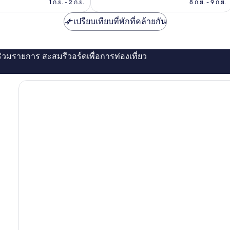
คือ
คือ
1 ก.ย. - 2 ก.ย.
8 ก.ย. - 9 ก.ย.
รีวิว
฿3,697
฿4,012
เปรียบเทียบที่พักที่คล้ายกัน
่ร่วมรายการ สะสมรีวอร์ดเพื่อการท่องเที่ยว