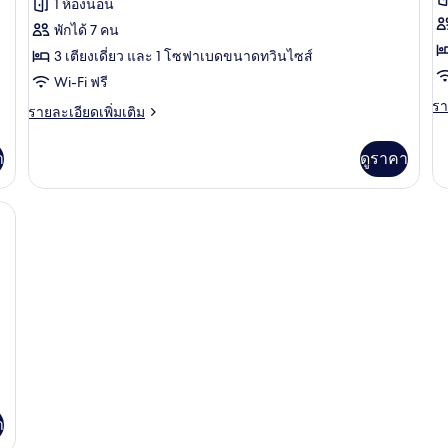
1 ห้องนอน
(w
เอ็ก
เอ
So
พักได้ 7 คน
Be
เซก
เ
3 เตียงเดี่ยว และ 1 โซฟาเบดขนาดทวินไซส์
คิว
คิ
Wi-Fi ฟรี
รา
รา
ทีฟ
ที
ราย
รายละเอียดเพิ่มเติม
ละ
ละเอียด
ทริปเปิล,
ทร
เพิ
เพิ่ม
า
ดูราคา
เต
เติม
ปลอด
ป
เกี
เกี่ยว
บุหรี่
บุห
กับ
กับ
รี, ผ้าปูที่นอน
ห้
ห้อง
(with
(
เอ็
เอ็ก
Sofa
2
เซ
เซก
Bed)
S
คิว
คิว
ที
B
ทีฟ
ทร
ทริปเปิล,
ป
ปลอด
บุห
บุหรี่
(w
(with
2
Sofa
So
Bed)
Be
า