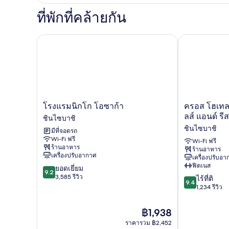
เกี่ยว
กับ
ทริปเปิล,
ที่พักที่คล้ายกัน
ห้อง
อุปกรณ์
เอ็ก
เซก
โรงแรมนิกโก โอซาก้า
ครอส โฮเทล โอ
ช่วย
คิว
ทีฟ
การ
ทริปเปิล,
เคลื่อนไหว,
อุปกรณ์
ช่วย
ปลอด
การ
บุหรี่
เคลื่อนไหว,
โรง
ครอส
โรงแรมนิกโก โอซาก้า
ครอส โฮเทล 
ปลอด
แร
โฮ
ลส์ แอนด์ รีส
ชินไซบาชิ
บุหรี่
มนิก
เทล
ชินไซบาชิ
มีที่จอดรถ
โก
โอ
Wi-Fi ฟรี
โอ
ซาก้
Wi-Fi ฟรี
ร้านอาหาร
ร้านอาหาร
ซาก้
า
เครื่องปรับอากาศ
เครื่องปรับอ
า
(โอ
ฟิตเนส
9.2
ยอดเยี่ยม
ชิน
ริก
9.2
จาก
3,585 รีวิว
9.4
ไซ
ซ์
ไร้ที่ติ
9.4
10,
จาก
บาชิ
โฮ
1,234 รีวิว
ยอด
10,
เท
เยี่ยม,
ไร้
ลส์
ราคา
฿1,938
3,585
ที่
แอนด์
ปัจจุบัน
รีวิว
ราคารวม ฿2,452
ติ,
รี