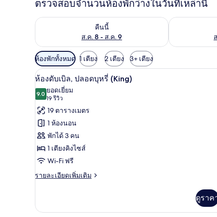
ตรวจสอบจำนวนห้องพักว่างในวันที่เหล่านี้
ตรวจสอบจำนวนห้องพักว่างในคืนนี้ ส.ค. 8 - ส.ค. 9
ตรวจสอบจำนวนห้
คืนนี้
ส.ค. 8 - ส.ค. 9
ส
ตัว
ห้องพักทั้งหมด
1 เตียง
2 เตียง
3+ เตียง
กรอง
เครื่องนอนระดับพรีเมียม, Wi-Fi ฟ
เปิด
11
ห้องดับเบิล, ปลอดบุหรี่ (King)
ที่
ภาพถ่าย
ยอดเยี่ยม
มี
9.0
9.0 จาก 10
(19
19 รีวิว
ทั้งหมด
ให้
รีวิว)
19 ตารางเมตร
ของ
สำหรับ
1 ห้องนอน
ห้อง
ห้อง
พักได้ 3 คน
พัก
ดับเบิล,
1 เตียงคิงไซส์
ปลอด
Wi-Fi ฟรี
บุหรี่
ราย
รายละเอียดเพิ่มเติม
ละเอียด
(King)
เพิ่ม
ดูราค
เติม
เกี่ยว