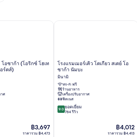
ซาก้า (โอริกซ์ โฮเทลส์ แอนด์ รีสอร์ตส์)
โรงแรมเมอร์เคิว โตเกียว สเตย์ โอซาก้า
โรงแรม
โอซาก้า (โอริกซ์ โฮเท
โรงแรมเมอร์เคิว โตเกียว สเตย์ โอ
เม
อร์ตส์)
ซาก้า นัมบะ
อร์เคิว
มินามิ
โตเกียว
สเตย์
Wi-Fi ฟรี
ร้านอาหาร
โอ
ากาศ
เครื่องปรับอากาศ
ซาก้
ฟิตเนส
า
9.0
นัมบะ
ยอดเยี่ยม
9.0
จาก
มิ
784 รีวิว
10,
นามิ
ยอด
ราคา
ราคา
฿3,697
฿4,012
เยี่ยม,
ปัจจุบัน
ปัจจุบัน
ราคารวม ฿4,473
ราคารวม ฿4,413
784