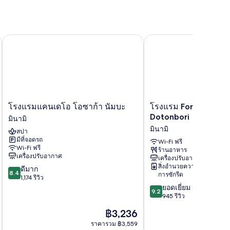
 นัมบะ
โรงแรมแคนเดโอ โอซาก้า นัมบะ
โรงแรม Forza Osaka N
โรง
โรงแรม
โรงแรมแคนเดโอ โอซาก้า นัมบะ
โรงแรม Forza Osak
แรม
Forza
Dotonbori
มินามิ
แคน
Osaka
มินามิ
สปา
เดโอ
Namba
มีที่จอดรถ
โอ
Dotonbori
Wi-Fi ฟรี
Wi-Fi ฟรี
ร้านอาหาร
ซาก้
มิ
เครื่องปรับอากาศ
เครื่องปรับอากาศ
า
นามิ
สิ่งอำนวยความสะดวกใน
8.4
ดีมาก
นัมบะ
8.4
การซักรีด
จาก
1,174 รีวิว
มิ
10,
9.2
ยอดเยี่ยม
นามิ
9.2
ดี
จาก
945 รีวิว
มาก,
10,
ราคา
฿3,236
1,174
ยอด
ปัจจุบัน
รีวิว
เยี่ยม,
ราคารวม ฿3,559