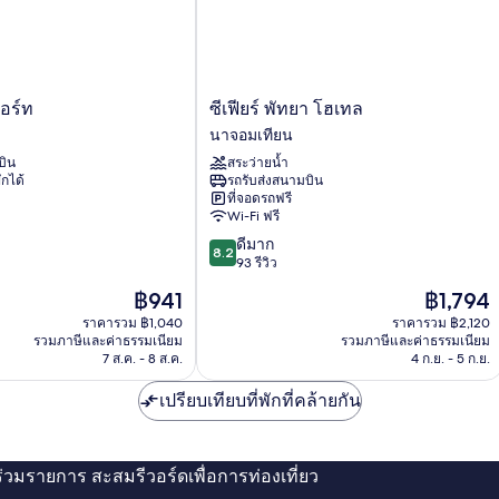
ซี
สอร์ท
ซีเฟียร์ พัทยา โฮเทล
เฟียร์
นาจอมเทียน
พัทยา
บิน
สระว่ายน้ำ
โฮ
ักได้
รถรับส่งสนามบิน
เทล
ที่จอดรถฟรี
นา
Wi-Fi ฟรี
จอม
8.2
ดีมาก
เทียน
8.2
จาก
93 รีวิว
10,
ราคา
ราคา
฿941
฿1,794
ดี
ปัจจุบัน
ปัจจุบัน
มาก,
ราคารวม ฿1,040
ราคารวม ฿2,120
คือ
คือ
รวมภาษีและค่าธรรมเนียม
รวมภาษีและค่าธรรมเนียม
93
฿941
฿1,794
7 ส.ค. - 8 ส.ค.
4 ก.ย. - 5 ก.ย.
รีวิว
เปรียบเทียบที่พักที่คล้ายกัน
่ร่วมรายการ สะสมรีวอร์ดเพื่อการท่องเที่ยว