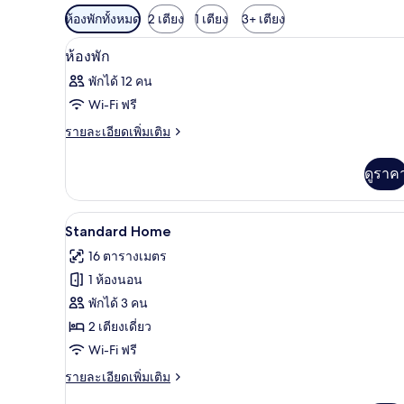
ตัว
ห้องพักทั้งหมด
2 เตียง
1 เตียง
3+ เตียง
กรอง
โต๊ะทำงาน, Wi-Fi ฟรี, ผ้าปูที่นอ
เปิด
6
ห้องพัก
ที่
ภาพถ่าย
มี
พักได้ 12 คน
ทั้งหมด
ให้
Wi-Fi ฟรี
ของ
สำหรับ
ราย
รายละเอียดเพิ่มเติม
ละเอียด
ห้อง
ห้อง
เพิ่ม
พัก
ดูราค
พัก
เติม
เกี่ยว
กับ
โต๊ะทำงาน, Wi-Fi ฟรี, ผ้าปูที่นอ
เปิด
8
ห้อง
Standard Home
พัก
ภาพถ่าย
16 ตารางเมตร
ทั้งหมด
1 ห้องนอน
ของ
พักได้ 3 คน
Standard
2 เตียงเดี่ยว
Home
Wi-Fi ฟรี
ราย
รายละเอียดเพิ่มเติม
ละเอียด