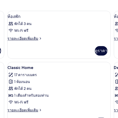
น
โต๊ะทำงาน, Wi-Fi ฟรี, ผ้าปูที่นอน
เปิด
เป
11
ห้องพัก
ห้
ภาพถ่าย
ภ
พักได้ 3 คน
ทั้งหมด
ทั
Wi-Fi ฟรี
ของ
ข
ราย
รา
รายละเอียดเพิ่มเติม
รา
ละเอียด
ละ
ห้อง
ห้
เพิ่ม
เพิ
า
ดูราคา
พัก
พั
เติม
เต
เกี่ยว
เกี
กับ
กับ
น
โต๊ะทำงาน, Wi-Fi ฟรี, ผ้าปูที่นอน
เปิด
เป
20
ห้อง
ห้
Classic Home
D
พัก
พัก
ภาพถ่าย
ภ
17 ตารางเมตร
ทั้งหมด
ทั
1 ห้องนอน
ของ
ข
พักได้ 2 คน
Classic
D
1 เตียงสำหรับสองท่าน
Home
H
Wi-Fi ฟรี
ราย
รา
รายละเอียดเพิ่มเติม
รา
ละเอียด
ละ