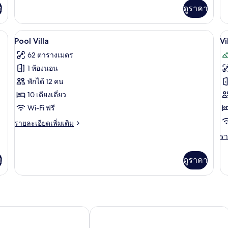
เพิ่ม
เพิ
า
ดูราคา
เติม
เต
เกี่ยว
เกี
กับ
กับ
น
Pool Villa | วิวจากห้องพัก
เปิด
เป
19
Classic
De
Pool Villa
Vi
Home
H
ภาพถ่าย
ภ
62 ตารางเมตร
ทั้งหมด
ทั
1 ห้องนอน
ของ
ข
พักได้ 12 คน
Pool
Vi
10 เตียงเดี่ยว
Villa
w
Wi-Fi ฟรี
M
ราย
รายละเอียดเพิ่มเติม
V
ละเอียด
รา
รา
เพิ่ม
ละ
เติม
เพิ
เกี่ยว
า
ดูราคา
เต
กับ
เกี
Pool
กับ
Villa
Vi
wi
Mo
ร์ท
ซีเฟียร์ พัทยา โฮเทล
Vi