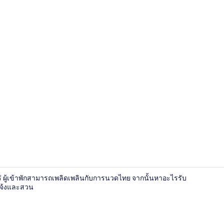
โต๊ะทำงาน, Wi
เสร่ ผู้เข้าพักสามารถเพลิดเพลินกับการนวดไทย จากนั้นหาอะไรรับ
งแจ้งและสวน
Villa with 