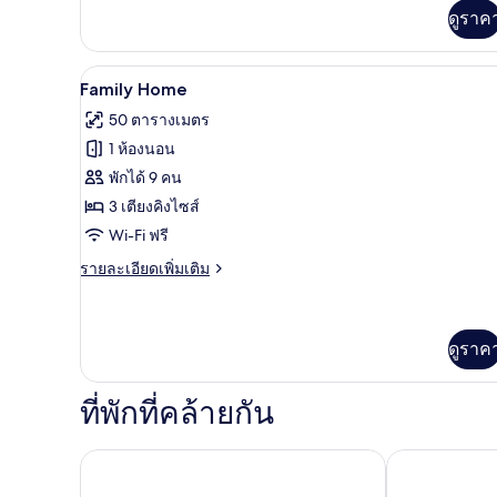
เพิ่ม
ดูราค
เติม
เกี่ยว
กับ
โต๊ะทำงาน, Wi-Fi ฟรี, ผ้าปูที่นอ
เปิด
7
Standard
Family Home
Home
ภาพถ่าย
50 ตารางเมตร
ทั้งหมด
1 ห้องนอน
ของ
พักได้ 9 คน
Family
3 เตียงคิงไซส์
Home
Wi-Fi ฟรี
ราย
รายละเอียดเพิ่มเติม
ละเอียด
เพิ่ม
เติม
เกี่ยว
ดูราค
กับ
Family
ที่พักที่คล้ายกัน
Home
เคพี ซีวิว จอมเทียน
ริมภู ฮิลล์ รีสอ