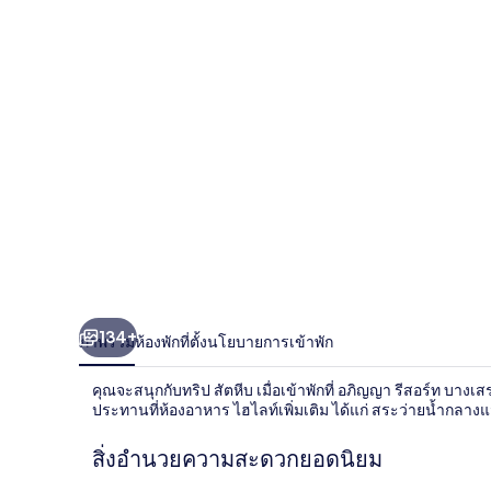
บาง
เสร่
134+
ภาพรวม
ห้องพัก
ที่ตั้ง
นโยบายการเข้าพัก
คุณจะสนุกกับทริป สัตหีบ เมื่อเข้าพักที่ อภิญญา รีสอร์ท บาง
ประทานที่ห้องอาหาร ไฮไลท์เพิ่มเติม ได้แก่ สระว่ายน้ำกลา
สิ่งอำนวยความสะดวกยอดนิยม