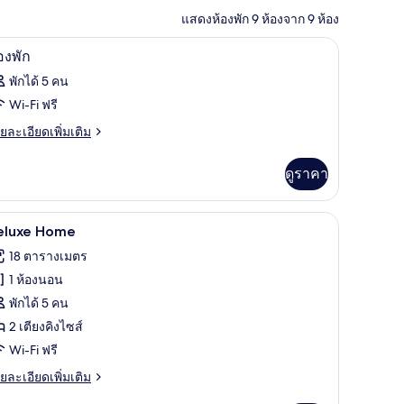
แสดงห้องพัก 9 ห้องจาก 9 ห้อง
โต๊ะทำงาน, Wi-Fi ฟรี, ผ้าปูที่นอน
ิด
8
องพัก
าพถ่าย
พักได้ 5 คน
้งหมด
Wi-Fi ฟรี
อง
ย
ยละเอียดเพิ่มเติม
เอียด
อง
่ม
ดูราคา
ก
ิม
่ยว
Deluxe Home | บริเวณภายนอก
ิด
18
อง
eluxe Home
าพถ่าย
18 ตารางเมตร
้งหมด
1 ห้องนอน
อง
พักได้ 5 คน
eluxe
2 เตียงคิงไซส์
ome
Wi-Fi ฟรี
ย
ยละเอียดเพิ่มเติม
เอียด