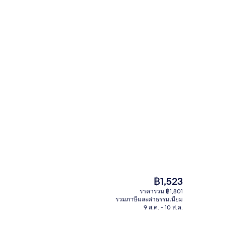
-Fi ฟรี, ผ้าปูที่นอน
Deluxe Home | โต๊ะทำงาน, Wi-Fi ฟรี, ผ้
ราคา
฿1,523
ปัจจุบัน
ราคารวม ฿1,801
฿1,523
รวมภาษีและค่าธรรมเนียม
Mountain View | ลานระเบียง/นอกชาน
โต๊ะทำงาน, Wi-Fi ฟรี, ผ้าปูที่นอน
9 ส.ค. - 10 ส.ค.