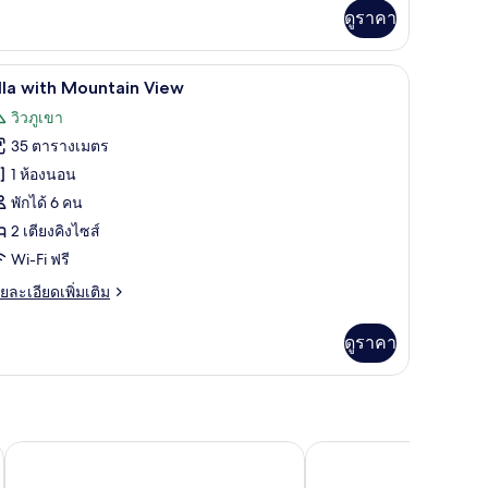
่ม
ดูราคา
ิม
่ยว
Villa with Mountain View | ลานระเบียง/นอกช
ิด
22
luxe
lla with Mountain View
ome
าพถ่าย
วิวภูเขา
้งหมด
35 ตารางเมตร
อง
1 ห้องนอน
lla
พักได้ 6 คน
ith
2 เตียงคิงไซส์
ountain
Wi-Fi ฟรี
iew
ย
ยละเอียดเพิ่มเติม
เอียด
่ม
ดูราคา
ิม
่ยว
lla
th
untain
บ้านต๊ะ ออน เดอะ ซี
ซีแอตเทิล แสมสาร รีสอร
ew