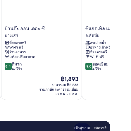
บ้าน
ซี
บ้านต๊ะ ออน เดอะ ซี
ซีแอตเทิล แสมสาร รีส
ต๊ะ
แอต
บางเสร่
อ.สัตหีบ
ออน
เทิล
ที่จอดรถฟรี
สระว่ายน้ำ
เดอะ
แสมสาร
Wi-Fi ฟรี
อาหารเช้าฟรี
ซี
รีสอร์ท
ร้านอาหาร
ที่จอดรถฟรี
บาง
อ.สัตหีบ
เครื่องปรับอากาศ
Wi-Fi ฟรี
เสร่
8.4
9.0
ดีมาก
ยอดเยี่ยม
8.4
9.0
จาก
จาก
47 รีวิว
4 รีวิว
10,
10,
ราคา
฿1,893
ดี
ยอด
ปัจจุบัน
มาก,
เยี่ยม,
ราคารวม ฿2,238
คือ
รวมภาษีและค่าธรรมเนียม
รวมภาษ
47
4
฿1,893
10 ส.ค. - 11 ส.ค.
รีวิว
รีวิว
เข้าสู่ระบบ
สมัครฟรี