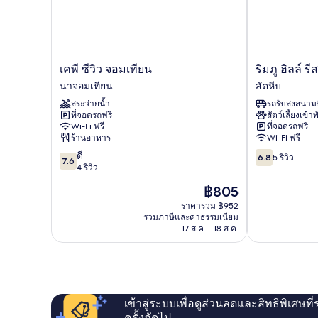
เคพี
ริม
เคพี ซีวิว จอมเทียน
ริมภู ฮิลล์ รี
ซี
ภู
นาจอมเทียน
สัตหีบ
วิว
ฮิ
สระว่ายน้ำ
รถรับส่งสนาม
จอม
ลล์
ที่จอดรถฟรี
สัตว์เลี้ยงเข้าพ
เทียน
รีสอร์ท
Wi-Fi ฟรี
ที่จอดรถฟรี
นา
สัตหีบ
ร้านอาหาร
Wi-Fi ฟรี
จอม
7.6
6.8
ดี
เทียน
6.8
5 รีวิว
7.6
จาก
จาก
4 รีวิว
10,
10,
ราคา
฿805
ดี,
5
ปัจจุบัน
4
รีวิว
ราคารวม ฿952
คือ
รวมภาษีและค่าธรรมเนียม
รีวิว
฿805
17 ส.ค. - 18 ส.ค.
เข้าสู่ระบบเพื่อดูส่วนลดและสิทธิพิเศษที
ครั้งถัดไป