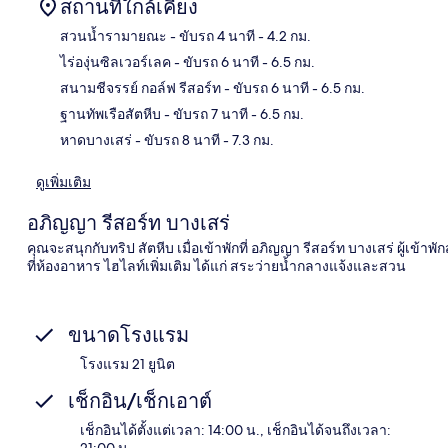
สถานที่ใกล้เคียง
สวนน้ำรามายณะ
- ขับรถ 4 นาที
- 4.2 กม.
ไร่องุ่นซิลเวอร์เลค
- ขับรถ 6 นาที
- 6.5 กม.
แผนท
สนามชีจรรย์ กอล์ฟ รีสอร์ท
- ขับรถ 6 นาที
- 6.5 กม.
ฐานทัพเรือสัตหีบ
- ขับรถ 7 นาที
- 6.5 กม.
หาดบางเสร่
- ขับรถ 8 นาที
- 7.3 กม.
ดูเพิ่มเติม
อภิญญา รีสอร์ท บางเสร่
คุณจะสนุกกับทริป สัตหีบ เมื่อเข้าพักที่ อภิญญา รีสอร์ท บางเสร่ ผู้
ที่ห้องอาหาร ไฮไลท์เพิ่มเติม ได้แก่ สระว่ายน้ำกลางแจ้งและสวน
ขนาดโรงแรม
โรงแรม 21 ยูนิต
เช็กอิน/เช็กเอาต์
เช็กอินได้ตั้งแต่เวลา: 14:00 น., เช็กอินได้จนถึงเวลา:
21:00 น.