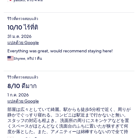
yasuko, ทริป 4 คืน
た利用したいと思います
รีวิวที่ตรวจสอบแล้ว
10/10 ไร้ที่ติ
31 ม.ค. 2026
แปลด้วย Google
Everything was great, would recommend staying here!
Shyree, ทริป 1 คืน
รีวิวที่ตรวจสอบแล้ว
8/10 ดีมาก
1 ก.ค. 2026
แปลด้วย Google
部屋は広々としていて綺麗。駅からも徒歩5分程で近く、周りが
静かでぐっすり寝れる。コンビニは駅近まで行かないと無い。
スタッフの対応も程よき。 洗面所の周りにスキンケアなどを置
くスペースがほとんどなく洗面台のふちに置いたが狭すぎて何
度か落とした。また、アメニティーは綿棒すらないので全て持
っていくことをオススメする。（バスローブはあり）お風呂を