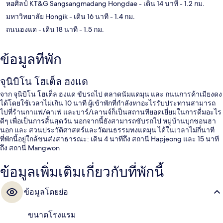
หอศิลป์ KT&G Sangsangmadang Hongdae
- เดิน 14 นาที
- 1.2 กม.
มหาวิทยาลัย Hongik
- เดิน 16 นาที
- 1.4 กม.
ถนนฮงแด
- เดิน 18 นาที
- 1.5 กม.
ข้อมูลที่พัก
จุนิบิโน โฮเต็ล ฮงแด
จาก จุนิบิโน โฮเต็ล ฮงแด ขับรถไป ตลาดนัมแดมุน และ ถนนการค้าเมียงดง
ได้โดยใช้เวลาไม่เกิน 10 นาที ผู้เข้าพักที่กำลังหาอะไรรับประทานสามารถ
ไปที่ร้านกาแฟ/คาเฟ่ และบาร์/เลานจ์ก็เป็นสถานทียอดเยี่ยมในการดื่มอะไร
ดีๆ เพื่อเป็นการสิ้นสุดวัน นอกจากนี้ยังสามารถขับรถไป หมู่บ้านบุกชอนฮา
นอก และ สวนประวัติศาสตร์และวัฒนธรรมทงแดมุน ได้ในเวลาไม่กี่นาที
ที่พักนี้อยู่ใกล้ขนส่งสาธารณะ: เดิน 4 นาทีถึง สถานี Hapjeong และ 15 นาที
ถึง สถานี Mangwon
ข้อมูลเพิ่มเติมเกี่ยวกับที่พักนี้
ข้อมูลโดยย่อ
ขนาดโรงแรม