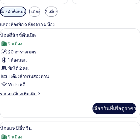
ตัว
ห้องพักทั้งหมด
1 เตียง
2 เตียง
กรอง
แสดงห้องพัก 6 ห้องจาก 6 ห้อง
ที่
ห้องดีลักซ์ดับเบิล | เครื่องนอนระดับพรีเ
เปิด
มี
8
ห้องดีลักซ์ดับเบิล
ให้
ภาพถ่าย
วิวเมือง
สำหรับ
ทั้งหมด
20 ตารางเมตร
ห้อง
ของ
1 ห้องนอน
พัก
ห้อง
พักได้ 2 คน
1 เตียงสำหรับสองท่าน
ดี
Wi-Fi ฟรี
ลัก
ราย
รายละเอียดเพิ่มเติม
ซ์
ละเอียด
ดับเบิล
เพิ่ม
เลือกวันที่เพื่อดูราคา
เติม
เกี่ยว
กับ
ห้องแฟมิลี่ทวิน | เครื่องนอนระดับพรีเมี
เปิด
5
ห้อง
ห้องแฟมิลี่ทวิน
ดี
ภาพถ่าย
วิวเมือง
ลัก