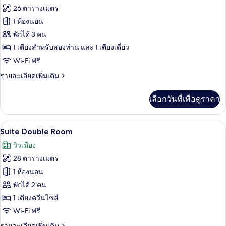
ทั้งหมด
ซ์
26 ตารางเมตร
ดับเบิล
ของ
1 ห้องนอน
ห้อง
พักได้ 3 คน
1 เตียงสำหรับสองท่าน และ 1 เตียงเดี่ยว
แฟ
Wi-Fi ฟรี
มิ
ราย
รายละเอียดเพิ่มเติม
ลี่
ละเอียด
ทวิน
เพิ่ม
เลือกวันที่เพื่อดูราคา
เติม
เกี่ยว
กับ
Suite Double Room | เครื่องนอนระดับพรี
เปิด
7
ห้อง
Suite Double Room
แฟ
ภาพถ่าย
วิวเมือง
มิ
ทั้งหมด
ลี่
28 ตารางเมตร
ทวิ
ของ
1 ห้องนอน
น
Suite
พักได้ 2 คน
Double
1 เตียงควีนไซส์
Room
Wi-Fi ฟรี
ราย