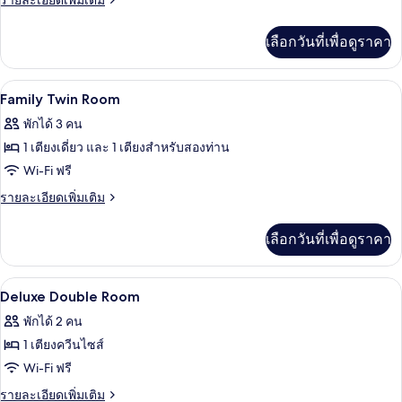
รายละเอียดเพิ่มเติม
ละเอียด
เพิ่ม
เลือกวันที่เพื่อดูราคา
เติม
เกี่ยว
กับ
ห้องน้ำ | ไดร์เป่าผม, เสื้อคลุมอาบน้ำ,
เปิด
1
Suite
Family Twin Room
Double
ภาพถ่าย
พักได้ 3 คน
Room
ทั้งหมด
1 เตียงเดี่ยว และ 1 เตียงสำหรับสองท่าน
ของ
Wi-Fi ฟรี
Family
ราย
รายละเอียดเพิ่มเติม
Twin
ละเอียด
เพิ่ม
Room
เลือกวันที่เพื่อดูราคา
เติม
เกี่ยว
กับ
เครื่องนอนระดับพรีเมียม, ผ้านวมขนเป็ด,
เปิด
8
Family
Deluxe Double Room
Twin
ภาพถ่าย
พักได้ 2 คน
Room
ทั้งหมด
1 เตียงควีนไซส์
ของ
Wi-Fi ฟรี
Deluxe
ราย
รายละเอียดเพิ่มเติม