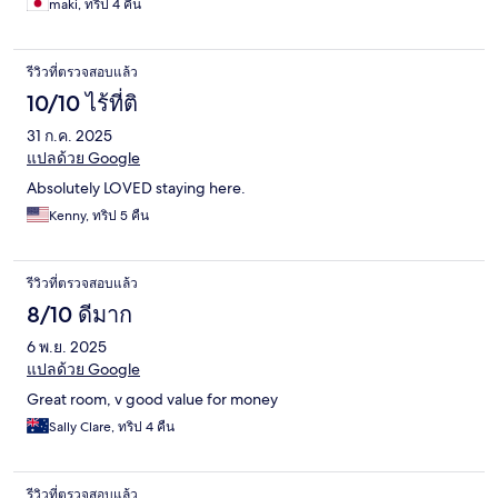
maki, ทริป 4 คืน
毎日入ったが浴槽を洗ってくれてない日があった。 私の部屋は
窓にスモークがかかっており、外窓のサンに鳩が止まるので1日
だけ早朝鳩の鳴き声がうるさくて起きた。また外窓に鳩のフン
รีวิวที่ตรวจสอบแล้ว
が落ちていてスモーク越しでも汚い。 空調の調整が部屋ではで
きないのか？たまに寒い時があって困った。空調に関しての説
10/10 ไร้ที่ติ
明書も部屋に置いてくれると助かる。 下のカフェはおしゃれで
31 ก.ค. 2025
広々としていて気持ちがいい。
แปลด้วย Google
Absolutely LOVED staying here.
Kenny, ทริป 5 คืน
รีวิวที่ตรวจสอบแล้ว
8/10 ดีมาก
6 พ.ย. 2025
แปลด้วย Google
Great room, v good value for money
Sally Clare, ทริป 4 คืน
รีวิวที่ตรวจสอบแล้ว