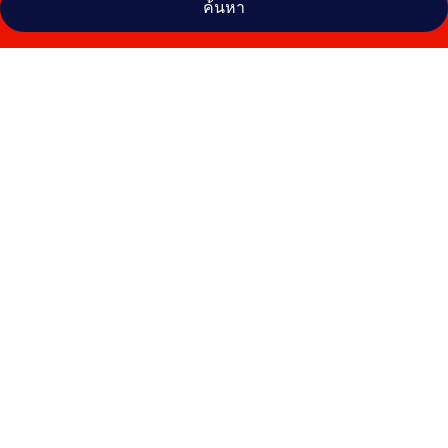
ค้นหา
คลัง
ภาพ
จุ
นิ
บิโน