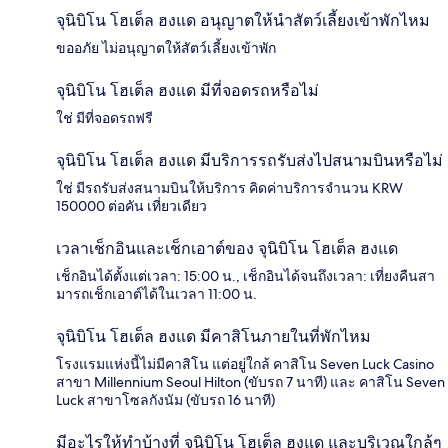
จุนิบิโน โฮเต็ล ฮงแด อนุญาตให้นำสัตว์เลี้ยงเข้าพักไหม
ขออภัย ไม่อนุญาตให้สัตว์เลี้ยงเข้าพัก
จุนิบิโน โฮเต็ล ฮงแด มีที่จอดรถหรือไม่
ใช่ มีที่จอดรถฟรี
จุนิบิโน โฮเต็ล ฮงแด มีบริการรถรับส่งไปสนามบินหรือไม่
ใช่ มีรถรับส่งสนามบินให้บริการ คิดค่าบริการจำนวน KRW
150000 ต่อคัน เที่ยวเดียว
เวลาเช็กอินและเช็กเอาต์ของ จุนิบิโน โฮเต็ล ฮงแด
เช็กอินได้ตั้งแต่เวลา: 15:00 น., เช็กอินได้จนถึงเวลา: เที่ยงคืนสา
มารถเช็กเอาต์ได้ในเวลา 11:00 น.
จุนิบิโน โฮเต็ล ฮงแด มีคาสิโนภายในที่พักไหม
โรงแรมแห่งนี้ไม่มีคาสิโน แต่อยู่ใกล้ คาสิโน Seven Luck Casino
สาขา Millennium Seoul Hilton (ขับรถ 7 นาที) และ คาสิโน Seven
Luck สาขาโซลกังนัม (ขับรถ 16 นาที)
มีอะไรให้ทำบ้างที่ จุนิบิโน โฮเต็ล ฮงแด และบริเวณใกล้ๆ