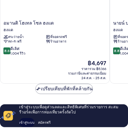
อมาน
นาย
อมานติ โฮเทล โซล ฮงแด
นายน์ 
ติ
น์
ฮงแด
ฮงแด
โฮ
บริค
สระว่ายน้ำ
ที่จอดรถฟรี
ที่จอด
เทล
โฮ
Wi-Fi ฟรี
ร้านอาหาร
ร้านอ
โซล
เทล
ฮงแด
ฮงแด
8.6
8.8
ดีเลิศ
ดีเลิ
8.6
8.8
ฮงแด
จาก
จาก
1,004 รีวิว
1,004
10,
10,
ราคา
฿4,697
ดี
ดี
ปัจจุบัน
เลิศ,
เลิศ,
ราคารวม ฿5,166
คือ
รวมภาษีและค่าธรรมเนียม
1,004
1,004
฿4,697
24 ส.ค. - 25 ส.ค.
รีวิว
รีวิว
เปรียบเทียบที่พักที่คล้ายกัน
เข้าสู่ระบบเพื่อดูส่วนลดและสิทธิพิเศษที่ร่วมรายการ สะสม
รีวอร์ดเพื่อการท่องเที่ยวครั้งถัดไป
เข้าสู่ระบบ
สมัครฟรี