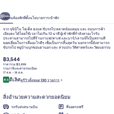
โฮเต็ล
่อน
ถัดไป
น้า
34+
ภาพรวม
ห้องพัก
ที่ตั้ง
นโยบายการเข้าพัก
ฮงแด
จาก จุนิบิโน โฮเต็ล ฮงแด ขับรถไป ตลาดนัมแดมุน และ ถนนการค้า
เมียงดง ได้โดยใช้เวลาไม่เกิน 10 นาที ผู้เข้าพักที่กำลังหาอะไรรับ
ประทานสามารถไปที่ร้านกาแฟ/คาเฟ่ และบาร์/เลานจ์ก็เป็นสถานที
ยอดเยี่ยมในการดื่มอะไรดีๆ เพื่อเป็นการสิ้นสุดวัน นอกจากนี้ยังสามารถ
ขับรถไป หมู่บ้านบุกชอนฮานอก และ สวนประวัติศาสตร์และวัฒนธรรม
ทงแดมุน ได้ในเวลาไม่กี่นาที ที่พักนี้อยู่ใกล้ขนส่งสาธารณะ: เดิน 4 นาที
ถึง สถานี Hapjeong และ 15 นาทีถึง สถานี Mangwon
ราคา
฿3,544
ปัจจุบัน
ราคารวม ฿3,898
฿3,544
รวมภาษีและค่าธรรมเนียม
บริเวณภายนอก
17 ส.ค. - 18 ส.ค.
รีวิว
ดีเลิศ
8.6
ดูรีวิวทั้งหมด 130 รายการ
8.6 จาก 10
สิ่งอำนวยความสะดวกยอดนิยม
รถรับส่งสนามบิน
ที่จอดรถฟรี