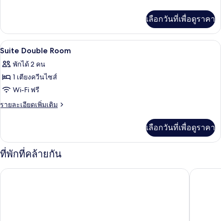
Double
ละเอียด
เพิ่ม
Room
เลือกวันที่เพื่อดูราคา
เติม
เกี่ยว
กับ
เครื่องนอนระดับพรีเมียม, ผ้านวมขนเป็ด,
เปิด
8
Deluxe
Suite Double Room
Double
ภาพถ่าย
พักได้ 2 คน
Room
ทั้งหมด
1 เตียงควีนไซส์
ของ
Wi-Fi ฟรี
Suite
ราย
รายละเอียดเพิ่มเติม
Double
ละเอียด
เพิ่ม
Room
เลือกวันที่เพื่อดูราคา
เติม
เกี่ยว
กับ
ที่พักที่คล้ายกัน
Suite
Double
อมานติ โฮเทล โซล ฮงแด
นายน์ บร
Room