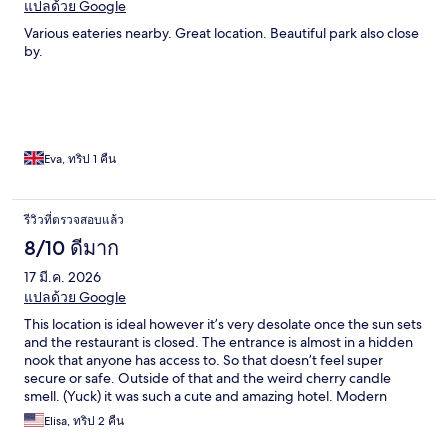
แปลด้วย Google
Various eateries nearby. Great location. Beautiful park also close
by.
Eva, ทริป 1 คืน
รีวิวที่ตรวจสอบแล้ว
8/10 ดีมาก
17 มี.ค. 2026
แปลด้วย Google
This location is ideal however it’s very desolate once the sun sets
and the restaurant is closed. The entrance is almost in a hidden
nook that anyone has access to. So that doesn’t feel super
secure or safe. Outside of that and the weird cherry candle
smell. (Yuck) it was such a cute and amazing hotel. Modern
interior and I love the rooms and layout. If you are staying with a
Elisa, ทริป 2 คืน
friend then this place is A1