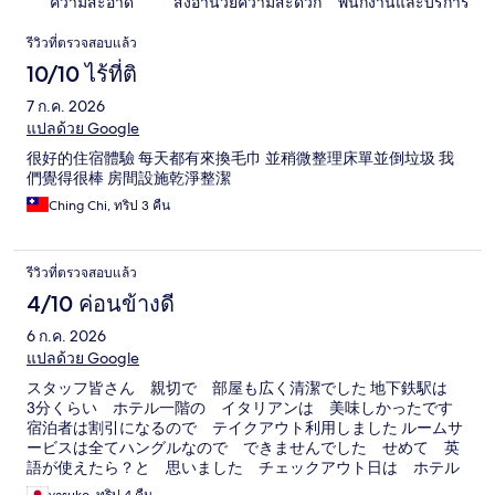
ความสะอาด
สิ่งอำนวยความสะดวก
พนักงานและบริการ
รีวิว
รีวิวที่ตรวจสอบแล้ว
10/10 ไร้ที่ติ
7 ก.ค. 2026
แปลด้วย Google
很好的住宿體驗 每天都有來換毛巾 並稍微整理床單並倒垃圾 我
們覺得很棒 房間設施乾淨整潔
Ching Chi, ทริป 3 คืน
รีวิวที่ตรวจสอบแล้ว
4/10 ค่อนข้างดี
6 ก.ค. 2026
แปลด้วย Google
スタッフ皆さん 親切で 部屋も広く清潔でした 地下鉄駅は
3分くらい ホテル一階の イタリアンは 美味しかったです
宿泊者は割引になるので テイクアウト利用しました ルームサ
ービスは全てハングルなので できませんでした せめて 英
語が使えたら？と 思いました チェックアウト日は ホテル
までタクシーを呼んで頂きスムーズにに空港へ行けました。ま