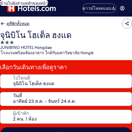
ข้ามไปยังส่วนหลักของหน้า
ดาวน์โหลดแอป
ดูที่พักทั้งหมด
จุนิบิโน โฮเต็ล ฮงแด
ที่พัก
JUNIBINO HOTEL Hongdae
3.0
โรงแรมพร้อมห้องอาหาร ใกล้กับมหาวิทยาลัย Hongik
ดาว
เลือกวันเดินทางเพื่อดูราคา
ไปไหนดี
วันที่
ผู้เข้าพัก