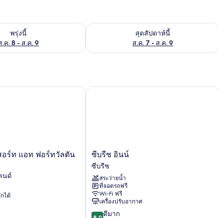
องพักว่างในพรุ่งนี้ ส.ค. 8 - ส.ค. 9
ตรวจสอบจำนวนห้องพักว่างในสุดสัปดาห์นี
พรุ่งนี้
สุดสัปดาห์นี้
ส.ค. 8 - ส.ค. 9
ส.ค. 7 - ส.ค. 9
อร์ท แอท ฟอร์ทวัลตัน บีช
ซีบรีซ อินน์
ซี
สอร์ท แอท ฟอร์ทวัลตัน
ซีบรีซ อินน์
บรีซ
ซีบรีซ
อินน์
ลนด์
สระว่ายน้ำ
ซี
ที่จอดรถฟรี
บรีซ
Wi-Fi ฟรี
ักได้
เครื่องปรับอากาศ
8.0
ดีมาก
8.0