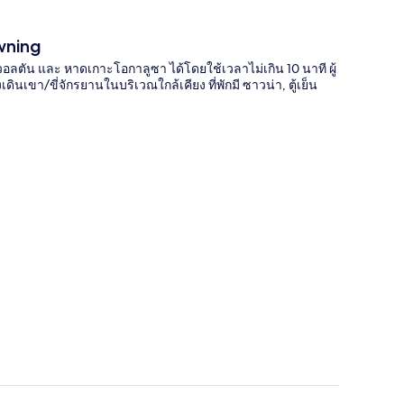
wning
ตัน และ หาดเกาะโอกาลูซา ได้โดยใช้เวลาไม่เกิน 10 นาที ผู้
เขา/ขี่จักรยานในบริเวณใกล้เคียง ที่พักมี ซาวน่า, ตู้เย็น