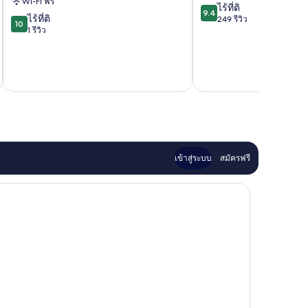
Wi-Fi ฟรี
9.4
Fort
มา
ไร้ที่ติ
9.4
10.0
ไร้ที่ติ
จาก
Walton
ริ
249 รีวิว
10
จาก
1 รีวิว
10,
Beach!
ออท
10,
ไร้
โอ๊ค
ฟ
ไร้
ที่
แลนด์
อร์ต
ที่
รวมภาษ
ติ,
วัล
ติ,
249
ตัน
1
รีวิว
บีช
รีวิว
ดาวน์
ทา
วน์ฟ
อร์ต
วอล
เข้าสู่ระบบ
สมัครฟรี
ตัน
บีช