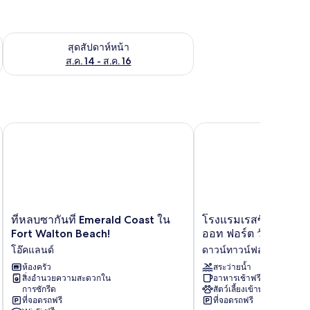
้ ส.ค. 7 - ส.ค. 9
ตรวจสอบจำนวนห้องพักว่างในสุดสัปดาห์หน้า ส.ค. 14 - ส.ค. 16
สุดสัปดาห์หน้า
ส.ค. 14 - ส.ค. 16
ที่หลบซากันที่ Emerald Coast ใน Fort Walton Beach!
โรงแรมเรสซิเดนซ์ อินน์ 
ที่
โรง
ที่หลบซากันที่ Emerald Coast ใน
โรงแรมเรสซิเดนซ์ อินน
หลบ
แรม
Fort Walton Beach!
ออท ฟอร์ต วัลตัน บีช
ซา
เรส
โอ๊คแลนด์
ดาวน์ทาวน์ฟอร์ตวอลตันบ
กัน
ซิ
ที่
ห้องครัว
เดน
สระว่ายน้ำ
สิ่งอำนวยความสะดวกใน
อาหารเช้าฟรี
Emerald
ซ์
การซักรีด
สัตว์เลี้ยงเข้าพักได้
Coast
อินน์
ที่จอดรถฟรี
ที่จอดรถฟรี
ใน
บาย