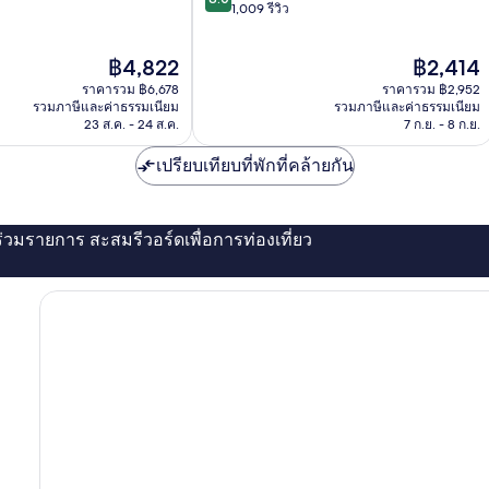
จาก
1,009 รีวิว
10,
ดี
ราคา
ราคา
฿4,822
฿2,414
มาก,
ปัจจุบัน
ปัจจุบัน
1,009
ราคารวม ฿6,678
ราคารวม ฿2,952
คือ
คือ
รีวิว
รวมภาษีและค่าธรรมเนียม
รวมภาษีและค่าธรรมเนียม
฿4,822
฿2,414
23 ส.ค. - 24 ส.ค.
7 ก.ย. - 8 ก.ย.
เปรียบเทียบที่พักที่คล้ายกัน
่ร่วมรายการ สะสมรีวอร์ดเพื่อการท่องเที่ยว