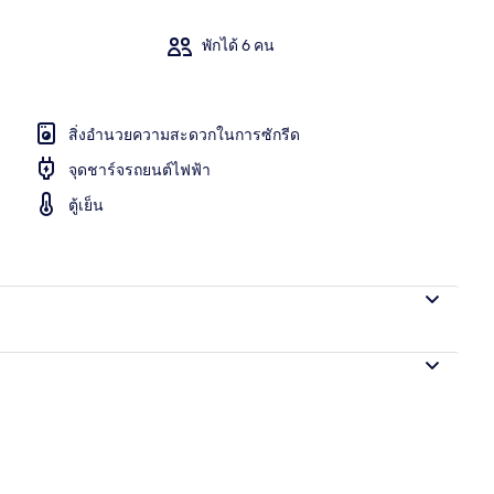
พักได้ 6 คน
นอน | สปา | อ่างน้ำร้อน
สิ่งอำนวยความสะดวกในการซักรีด
จุดชาร์จรถยนต์ไฟฟ้า
ตู้เย็น