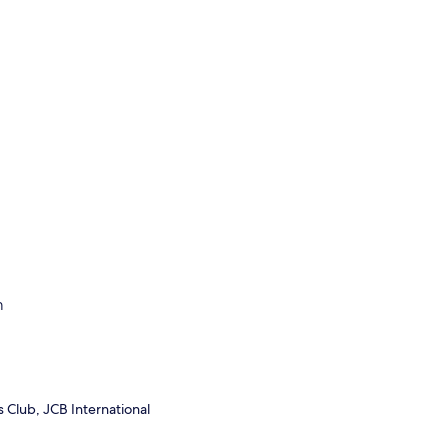
ก
s Club, JCB International