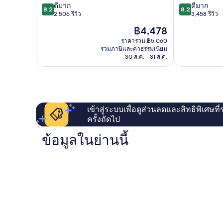
8.2
8.2
บีช
ดีมาก
บีช
ดีมาก
8.2
8.2
จาก
จาก
เด
2,506 รีวิว
โอ
3,458 รีวิว
10,
10,
สติน
คา
ราคา
฿4,478
ดี
ดี
โอ
ลู
ปัจจุบัน
มาก,
มาก,
คา
ราคารวม ฿5,060
ซา
คือ
รวมภาษีและค่าธรรมเนียม
2,506
3,458
ลู
ไอ
฿4,478
30 ส.ค. - 31 ส.ค.
รีวิว
รีวิว
ซา
แลนด์
ไอ
แลนด์
เข้าสู่ระบบเพื่อดูส่วนลดและสิทธิพิเศษที
ครั้งถัดไป
ข้อมูลในย่านนี้