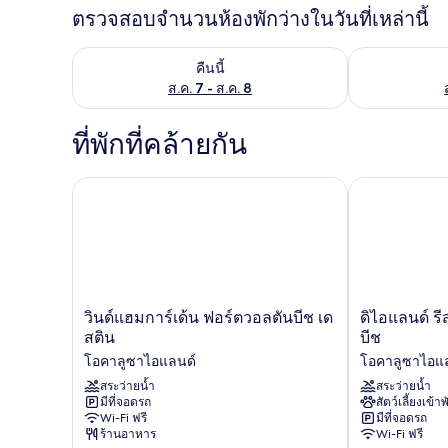
ตรวจสอบจำนวนห้องพักว่างในวันที่เหล่านี้
ตรวจสอบจำนวนห้องพักว่างในคืนนี้ ส.ค. 7 - ส.ค. 8
ตรวจสอบจำนวนห้
คืนนี้
ส.ค. 7 - ส.ค. 8
ที่พักที่คล้ายกัน
วินด์แฮมการ์เด้น ฟอร์ตวอลตันบีช เดสติน
ดิไอแลนด์ รีส
วิน
ดิ
วินด์แฮมการ์เด้น ฟอร์ตวอลตันบีช เด
ดิไอแลนด์ รี
ด์
ไอ
สติน
บีช
แฮ
แลนด์
โอคาลูซาไอแลนด์
โอคาลูซาไอแ
มการ์เด้น
รีสอร์ท
ฟ
สระว่ายน้ำ
แอท
สระว่ายน้ำ
มีที่จอดรถ
สัตว์เลี้ยงเข้าพ
อร์ต
ฟ
Wi-Fi ฟรี
มีที่จอดรถ
วอล
อร์ทวัล
ร้านอาหาร
Wi-Fi ฟรี
ตัน
ตัน