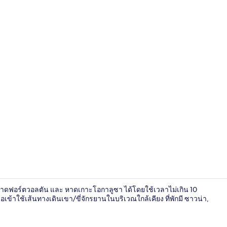
คอนโด, 2 ห้
าดฟอร์ตวอลตัน และ หาดเกาะโอกาลูซา ได้โดยใช้เวลาไม่เกิน 10
เข้าใช้เส้นทางเดินเขา/ขี่จักรยานในบริเวณใกล้เคียง ที่พักมี ซาวน่า,
คอนโด, 2 ห้อง