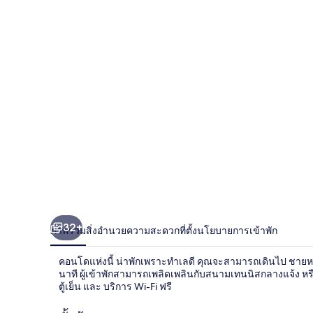
มา
ตาด
อร์
คอน
โด
2
ห้อง
นอน
โดย
32+
ภาพรวม
สิ่งอำนวยความสะดวก
ที่ตั้ง
นโยบายการเข้าพัก
RedAwning
คอนโดแห่งนี้ น่าพักเพราะทำเลดี คุณจะสามารถเดินไป ชายห
นาที ผู้เข้าพักสามารถเพลิดเพลินกับสนามเทนนิสกลางแจ้ง หรือ
ตู้เย็น และ บริการ Wi-Fi ฟรี