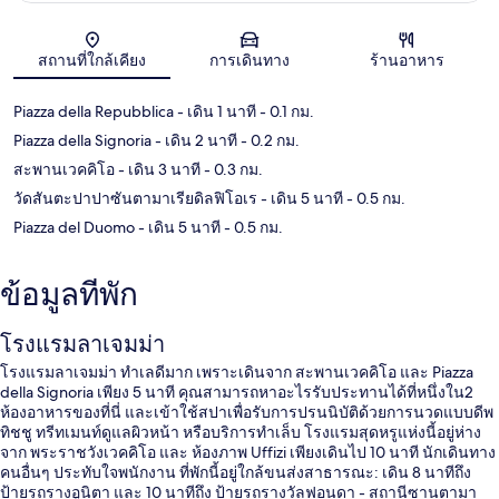
แผนที่
สถานที่ใกล้เคียง
การเดินทาง
ร้านอาหาร
Piazza della Repubblica
- เดิน 1 นาที
- 0.1 กม.
Piazza della Signoria
- เดิน 2 นาที
- 0.2 กม.
สะพานเวคคิโอ
- เดิน 3 นาที
- 0.3 กม.
วัดสันตะปาปาซันตามาเรียดิลฟิโอเร
- เดิน 5 นาที
- 0.5 กม.
Piazza del Duomo
- เดิน 5 นาที
- 0.5 กม.
ข้อมูลที่พัก
โรงแรมลาเจมม่า
โรงแรมลาเจมม่า ทำเลดีมาก เพราะเดินจาก สะพานเวคคิโอ และ Piazza
della Signoria เพียง 5 นาที คุณสามารถหาอะไรรับประทานได้ที่หนึ่งใน2
ห้องอาหารของที่นี่ และเข้าใช้สปาเพื่อรับการปรนนิบัติด้วยการนวดแบบดีพ
ทิชชู ทรีทเมนท์ดูแลผิวหน้า หรือบริการทำเล็บ โรงแรมสุดหรูแห่งนี้อยู่ห่าง
จาก พระราชวังเวคคิโอ และ ห้องภาพ Uffizi เพียงเดินไป 10 นาที นักเดินทาง
คนอื่นๆ ประทับใจพนักงาน ที่พักนี้อยู่ใกล้ขนส่งสาธารณะ: เดิน 8 นาทีถึง
ป้ายรถรางอูนิตา และ 10 นาทีถึง ป้ายรถรางวัลฟอนดา - สถานีซานตามา