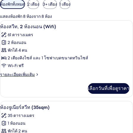
ตัว
ห้องพักทั้งหมด
2 เตียง
3+ เตียง
1 เตียง
กรอง
แสดงห้องพัก 8 ห้องจาก 8 ห้อง
ที่
บริเวณนั่งเล่น
เปิด
มี
12
ห้องสวีท, 2 ห้องนอน (Wifi)
ให้
ภาพถ่าย
61 ตารางเมตร
สำหรับ
ทั้งหมด
2 ห้องนอน
ห้อง
ของ
พักได้ 4 คน
พัก
ห้อง
2 เตียงคิงไซส์ และ 1 โซฟาเบดขนาดทวินไซส์
Wi-Fi ฟรี
สวีท,
2
ราย
รายละเอียดเพิ่มเติม
ละเอียด
ห้อง
เพิ่ม
เลือกวันที่เพื่อดูราคา
เติม
นอน
เกี่ยว
(Wifi)
กับ
ห้องจูเนียร์สวีท (35sqm) | เครื่องนอนระด
เปิด
6
ห้อง
ห้องจูเนียร์สวีท (35sqm)
สวี
ภาพถ่าย
35 ตารางเมตร
ท,
ทั้งหมด
2
1 ห้องนอน
ห้อง
ของ
พักได้ 2 คน
นอน