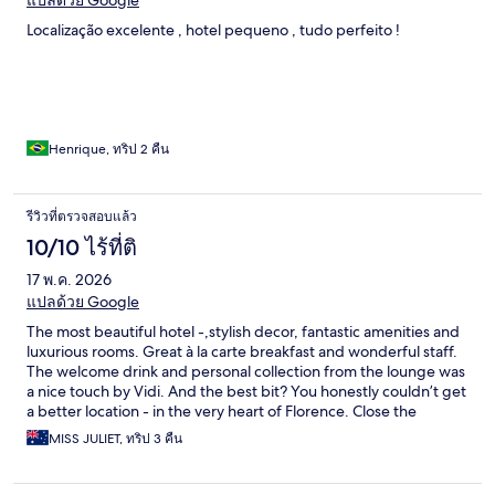
Localização excelente , hotel pequeno , tudo perfeito !
Henrique, ทริป 2 คืน
รีวิวที่ตรวจสอบแล้ว
10/10 ไร้ที่ติ
17 พ.ค. 2026
แปลด้วย Google
The most beautiful hotel -,stylish decor, fantastic amenities and
luxurious rooms. Great à la carte breakfast and wonderful staff.
The welcome drink and personal collection from the lounge was
a nice touch by Vidi. And the best bit? You honestly couldn’t get
a better location - in the very heart of Florence. Close the
windows and you can hear a pin drop. Absolutely wonderful. I’ll
MISS JULIET, ทริป 3 คืน
never stay anywhere else in Florence ever again