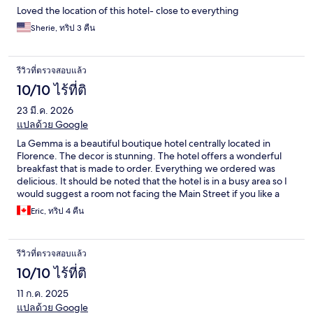
Loved the location of this hotel- close to everything
Sherie, ทริป 3 คืน
รีวิวที่ตรวจสอบแล้ว
10/10 ไร้ที่ติ
23 มี.ค. 2026
แปลด้วย Google
La Gemma is a beautiful boutique hotel centrally located in
Florence. The decor is stunning. The hotel offers a wonderful
breakfast that is made to order. Everything we ordered was
delicious. It should be noted that the hotel is in a busy area so I
would suggest a room not facing the Main Street if you like a
quieter experience. The hotel offers a beautiful launch pad for
Eric, ทริป 4 คืน
your Florence travel experience.
รีวิวที่ตรวจสอบแล้ว
10/10 ไร้ที่ติ
11 ก.ค. 2025
แปลด้วย Google