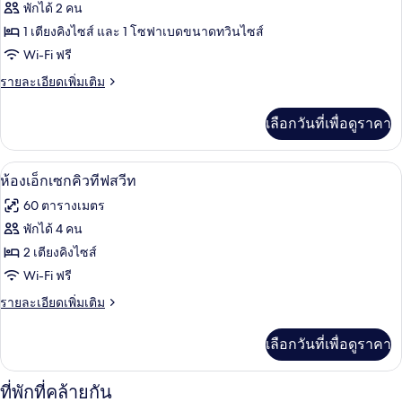
ของ
พักได้ 2 คน
(30sqm)
ห้อง
1 เตียงคิงไซส์ และ 1 โซฟาเบดขนาดทวินไซส์
Wi-Fi ฟรี
สวีท
(Loft,
ราย
รายละเอียดเพิ่มเติม
ละเอียด
38sqm)
เพิ่ม
เลือกวันที่เพื่อดูราคา
เติม
เกี่ยว
กับ
บริเวณนั่งเล่น
เปิด
5
ห้อง
ห้องเอ็กเซกคิวทีฟสวีท
สวี
ภาพถ่าย
60 ตารางเมตร
ท
ทั้งหมด
(Loft,
พักได้ 4 คน
38sqm)
ของ
2 เตียงคิงไซส์
ห้อง
Wi-Fi ฟรี
เอ็ก
ราย
รายละเอียดเพิ่มเติม
ละเอียด
เซก
เพิ่ม
เลือกวันที่เพื่อดูราคา
เติม
คิว
เกี่ยว
ทีฟ
กับ
ที่พักที่คล้ายกัน
ห้อง