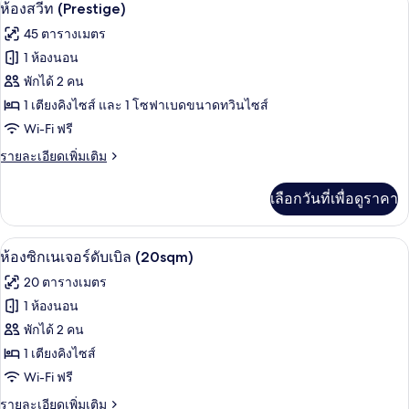
เปิด
5
ห้อง
ห้องสวีท (Prestige)
ซู
ภาพถ่าย
45 ตารางเมตร
พี
ทั้งหมด
เรียดั
1 ห้องนอน
บเบิล
ของ
พักได้ 2 คน
(WiFi)
ห้อง
1 เตียงคิงไซส์ และ 1 โซฟาเบดขนาดทวินไซส์
Wi-Fi ฟรี
สวีท
(Prestige)
ราย
รายละเอียดเพิ่มเติม
ละเอียด
เพิ่ม
เลือกวันที่เพื่อดูราคา
เติม
เกี่ยว
กับ
ห้องซิกเนเจอร์ดับเบิล (20sqm) | เครื่อง
เปิด
6
ห้อง
ห้องซิกเนเจอร์ดับเบิล (20sqm)
สวี
ภาพถ่าย
20 ตารางเมตร
ท
ทั้งหมด
(Prestige)
1 ห้องนอน
ของ
พักได้ 2 คน
ห้อง
1 เตียงคิงไซส์
Wi-Fi ฟรี
ซิก
ราย
รายละเอียดเพิ่มเติม
เนเจอร์