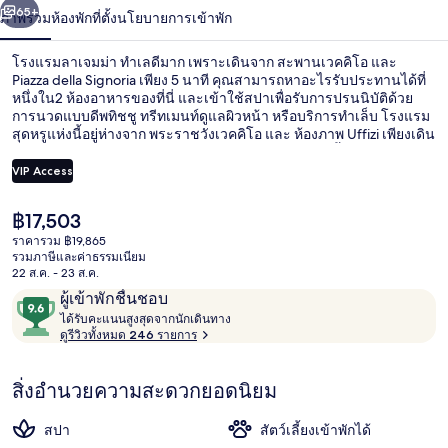
น้า
65+
ภาพรวม
ห้องพัก
ที่ตั้ง
นโยบายการเข้าพัก
โรงแรมลาเจมม่า ทำเลดีมาก เพราะเดินจาก สะพานเวคคิโอ และ
Piazza della Signoria เพียง 5 นาที คุณสามารถหาอะไรรับประทานได้ที่
หนึ่งใน2 ห้องอาหารของที่นี่ และเข้าใช้สปาเพื่อรับการปรนนิบัติด้วย
การนวดแบบดีพทิชชู ทรีทเมนท์ดูแลผิวหน้า หรือบริการทำเล็บ โรงแรม
สุดหรูแห่งนี้อยู่ห่างจาก พระราชวังเวคคิโอ และ ห้องภาพ Uffizi เพียงเดิน
ไป 10 นาที นักเดินทางคนอื่นๆ ประทับใจพนักงาน ที่พักนี้อยู่ใกล้ขนส่ง
สาธารณะ: เดิน 8 นาทีถึง ป้ายรถรางอูนิตา และ 10 นาทีถึง ป้ายรถ
VIP Access
รางวัลฟอนดา - สถานีซานตามาเรียโนเวลลา
ราคา
฿17,503
ล็อบบี้เลานจ์
ปัจจุบัน
ราคารวม ฿19,865
฿17,503
รวมภาษีและค่าธรรมเนียม
22 ส.ค. - 23 ส.ค.
รีวิว
9.6
ผู้เข้าพักชื่นชอบ
ไ
จาก
ได้รับคะแนนสูงสุดจากนักเดินทาง
ด้
ดูรีวิวทั้งหมด 246 รายการ
10,
รั
ผู้
บ
สิ่งอำนวยความสะดวกยอดนิยม
ค
เข้า
ะ
พัก
แ
สปา
สัตว์เลี้ยงเข้าพักได้
ชื่น
น