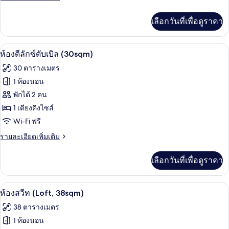
ละเอียด
ดับเบิล
เพิ่ม
เลือกวันที่เพื่อดูราคา
เติม
(20sqm)
เกี่ยว
กับ
ห้องดีลักซ์ดับเบิล (30sqm) | เครื่องนอนร
เปิด
6
ห้อง
ห้องดีลักซ์ดับเบิล (30sqm)
ซิก
ภาพถ่าย
30 ตารางเมตร
เนเจอร์
ทั้งหมด
ดับเบิล
1 ห้องนอน
(20sqm)
ของ
พักได้ 2 คน
ห้อง
1 เตียงคิงไซส์
Wi-Fi ฟรี
ดี
ราย
รายละเอียดเพิ่มเติม
ลัก
ละเอียด
ซ์
เพิ่ม
เลือกวันที่เพื่อดูราคา
เติม
ดับเบิล
เกี่ยว
(30sqm)
กับ
ห้องสวีท (Loft, 38sqm) | เครื่องนอนระดับ
เปิด
5
ห้อง
ห้องสวีท (Loft, 38sqm)
ดี
ภาพถ่าย
38 ตารางเมตร
ลัก
ทั้งหมด
ซ์
1 ห้องนอน
ดับเบิล