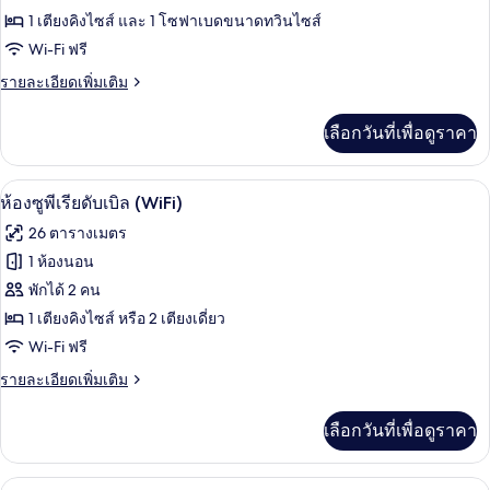
(Wifi)
ห้อง
1 เตียงคิงไซส์ และ 1 โซฟาเบดขนาดทวินไซส์
Wi-Fi ฟรี
จู
ราย
รายละเอียดเพิ่มเติม
เนียร์
ละเอียด
สวีท
เพิ่ม
เลือกวันที่เพื่อดูราคา
เติม
(35sqm)
เกี่ยว
กับ
ห้องซูพีเรียดับเบิล (WiFi) | เครื่องนอนระ
เปิด
10
ห้อง
ห้องซูพีเรียดับเบิล (WiFi)
จู
ภาพถ่าย
26 ตารางเมตร
เนียร์
ทั้งหมด
สวี
1 ห้องนอน
ท
ของ
พักได้ 2 คน
(35sqm)
ห้อง
1 เตียงคิงไซส์ หรือ 2 เตียงเดี่ยว
Wi-Fi ฟรี
ซู
ราย
รายละเอียดเพิ่มเติม
พี
ละเอียด
เรียดั
เพิ่ม
เลือกวันที่เพื่อดูราคา
เติม
บเบิล
เกี่ยว
(WiFi)
กับ
ห้องสวีท (Prestige) | เครื่องนอนระดับพรี