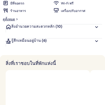
น
มีที่จอดรถ
Wi-Fi ฟรี
ชอบ
สู
ร้านอาหาร
เครื่องปรับอากาศ
ง
สุ
ดูทั้งหมด
ด
จ
สิ่งอำนวยความสะดวกหลัก
(10)
า
ก
นั
รู้สึกเหมือนอยู่บ้าน
(6)
ก
เ
ดิ
น
ท
า
สิ่งที่เราชอบในที่พักแห่งนี้
ง