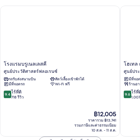
สวีท
เอ็ก
โรงแรมบรูเนลเลสคี
โฮเทล ค
เซก
คิว
ทีฟ
สวี
ท
โรง
โฮ
โรงแรมบรูเนลเลสคี
โฮเทล 
แรม
เทล
ศูนย์ประวัติศาสตร์ฟลอเรนซ์
ศูนย์ปร
บรูเนลเลส
คา
รถรับส่งสนามบิน
สัตว์เลี้ยงเข้าพักได้
มีที่จอ
คี
ลิมา
มีที่จอดรถ
Wi-Fi ฟรี
ร้านอ
ศูนย์
ลา
ประวัติศาสตร์
ฟลอเรนซ
9.4
9.6
ไร้ที่ติ
ไร้ที่
9.4
9.6
ฟลอเรนซ์
ศูนย์
จาก
จาก
718 รีวิว
1,007
ประวัติศ
10,
10,
ฟลอเรนซ
ไร้
ไร้
ราคา
฿12,005
ที่
ที่
ปัจจุบัน
ติ,
ติ,
ราคารวม ฿13,741
คือ
718
1,007
รวมภาษีและค่าธรรมเนียม
฿12,005
10 ส.ค. - 11 ส.ค.
รีวิว
รีวิว