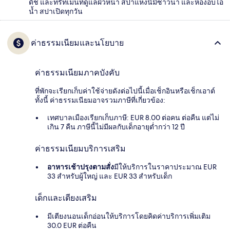
ดิช และทรีทเมนท์ดูแลผิวหน้า สปาแห่งนี้มีซาวน่า และห้องอบไอ
น้ำ สปาเปิดทุกวัน
ค่าธรรมเนียมและนโยบาย
ค่าธรรมเนียมภาคบังคับ
ที่พักจะเรียกเก็บค่าใช้จ่ายดังต่อไปนี้เมื่อเช็กอินหรือเช็กเอาต์
ทั้งนี้ ค่าธรรมเนียมอาจรวมภาษีที่เกี่ยวข้อง:
เทศบาลเมืองเรียกเก็บภาษี: EUR 8.00 ต่อคน ต่อคืน แต่ไม่
เกิน 7 คืน ภาษีนี้ไม่มีผลกับเด็กอายุต่ำกว่า 12 ปี
ค่าธรรมเนียมบริการเสริม
อาหารเช้าปรุงตามสั่ง
มีให้บริการในราคาประมาณ EUR
33 สำหรับผู้ใหญ่ และ EUR 33 สำหรับเด็ก
เด็กและเตียงเสริม
มีเตียงนอนเด็กอ่อนให้บริการโดยคิดค่าบริการเพิ่มเติม
30.0 EUR ต่อคืน