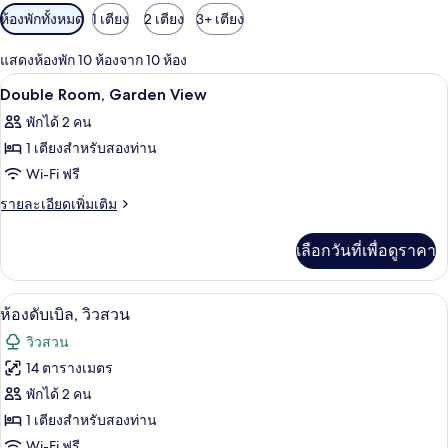
ตัว
ห้องพักทั้งหมด
1 เตียง
2 เตียง
3+ เตียง
กรอง
แสดงห้องพัก 10 ห้องจาก 10 ห้อง
ที่
เครื่องนอนระดับพรีเมียม, ตู้นิรภัยในห้
เปิด
มี
5
Double Room, Garden View
ให้
ภาพถ่าย
พักได้ 2 คน
สำหรับ
ทั้งหมด
1 เตียงสำหรับสองท่าน
ห้อง
ของ
Wi-Fi ฟรี
พัก
Double
ราย
รายละเอียดเพิ่มเติม
Room,
ละเอียด
เพิ่ม
Garden
เลือกวันที่เพื่อดูราคา
เติม
View
เกี่ยว
กับ
ห้องดับเบิล, วิวสวน | เครื่องนอนระดับพร
เปิด
9
Double
ห้องดับเบิล, วิวสวน
Room,
ภาพถ่าย
วิวสวน
Garden
ทั้งหมด
View
14 ตารางเมตร
ของ
พักได้ 2 คน
ห้อง
1 เตียงสำหรับสองท่าน
Wi-Fi ฟรี