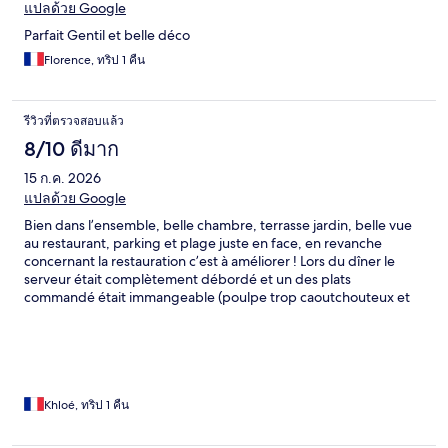
แปลด้วย Google
Parfait Gentil et belle déco
Florence, ทริป 1 คืน
รีวิวที่ตรวจสอบแล้ว
8/10 ดีมาก
15 ก.ค. 2026
แปลด้วย Google
Bien dans l’ensemble, belle chambre, terrasse jardin, belle vue
au restaurant, parking et plage juste en face, en revanche
concernant la restauration c’est à améliorer ! Lors du dîner le
serveur était complètement débordé et un des plats
commandé était immangeable (poulpe trop caoutchouteux et
incoupable) j’ai donc dû le changer avec du temps d’attendre Et
lors du petit déjeuner: buffet vide à notre arrivée à 9h, il
manquait beaucoup de chose que j’ai du réclamé avec
également beaucoup d’attente pour les avoir c’est dommage
Khloé, ทริป 1 คืน