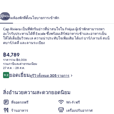
่อน
ถัดไป
น้า
93+
ภาพรวม
ห้องพัก
ที่ตั้ง
นโยบายการเข้าพัก
Cap Riviera เป็นที่พักริมอ่าวที่น่าสนใจใน Fréjus ผู้เข้าพักสามารถหา
อะไรรับประทานได้ที่ Escale ซึ่งพร้อมเสิร์ฟอาหารเช้าและอาหารเย็น
ให้ได้เต็มอิ่มวิวทะเล ความน่าประทับใจเพิ่มเติม ได้แก่ บาร์/เลานจ์ สแน็
คบาร์/เดลี่ และลานระเบียง
ราคา
฿4,789
ปัจจุบัน
ราคารวม ฿6,006
฿4,789
รวมภาษีและค่าธรรมเนียม
27 ส.ค. - 28 ส.ค.
บริเวณภายนอก
รีวิว
ยอดเยี่ยม
9.2
ดูรีวิวทั้งหมด 305 รายการ
9.2 จาก 10
สิ่งอำนวยความสะดวกยอดนิยม
ที่จอดรถฟรี
Wi-Fi ฟรี
ร้านอาหาร
เครื่องปรับอากาศ