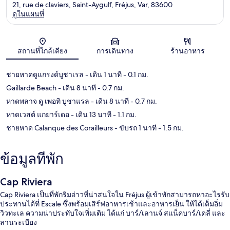
21, rue de claviers, Saint-Aygulf, Fréjus, Var, 83600
ดูในแผนที่
แผนที่
สถานที่ใกล้เคียง
การเดินทาง
ร้านอาหาร
ชายหาดดูแกรงด์บูชาเรล
- เดิน 1 นาที
- 0.1 กม.
Gaillarde Beach
- เดิน 8 นาที
- 0.7 กม.
หาดพลาจ ดู เพอทิ บูชาแรล
- เดิน 8 นาที
- 0.7 กม.
หาดเวสต์ แกยาร์เดอ
- เดิน 13 นาที
- 1.1 กม.
ชายหาด Calanque des Corailleurs
- ขับรถ 1 นาที
- 1.5 กม.
ข้อมูลที่พัก
Cap Riviera
Cap Riviera เป็นที่พักริมอ่าวที่น่าสนใจใน Fréjus ผู้เข้าพักสามารถหาอะไรรับ
ประทานได้ที่ Escale ซึ่งพร้อมเสิร์ฟอาหารเช้าและอาหารเย็น ให้ได้เต็มอิ่ม
วิวทะเล ความน่าประทับใจเพิ่มเติม ได้แก่ บาร์/เลานจ์ สแน็คบาร์/เดลี่ และ
ลานระเบียง