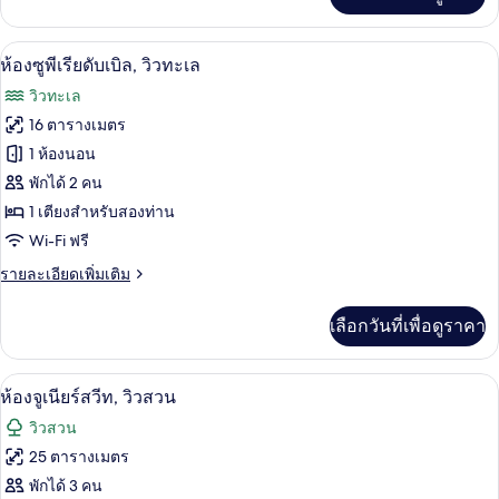
เติม
สวีท,
เกี่ยว
วิว
กับ
ห้องซูพีเรียดับเบิล, วิวทะเล | เครื่องนอ
เปิด
26
ห้อง
ห้องซูพีเรียดับเบิล, วิวทะเล
ทะเล
แฟ
ภาพถ่าย
วิวทะเล
มิ
ทั้งหมด
ลี่
16 ตารางเมตร
สวี
ของ
1 ห้องนอน
ท,
วิว
ห้อง
พักได้ 2 คน
ทะเล
1 เตียงสำหรับสองท่าน
ซู
Wi-Fi ฟรี
พี
ราย
รายละเอียดเพิ่มเติม
เรียดั
ละเอียด
บเบิล,
เพิ่ม
เลือกวันที่เพื่อดูราคา
เติม
วิว
เกี่ยว
กับ
ทะเล
ห้องจูเนียร์สวีท, วิวสวน | เครื่องนอนระด
เปิด
13
ห้อง
ห้องจูเนียร์สวีท, วิวสวน
ซู
ภาพถ่าย
วิวสวน
พี
ทั้งหมด
เรียดั
25 ตารางเมตร
บเบิล,
ของ
พักได้ 3 คน
วิว