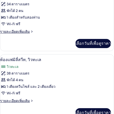
ทั้งหมด
สวน
34 ตารางเมตร
ของ
พักได้ 2 คน
ห้อง
1 เตียงสำหรับสองท่าน
Wi-Fi ฟรี
สวีท,
ราย
รายละเอียดเพิ่มเติม
อ่าง
ละเอียด
น้ำวน
เพิ่ม
เลือกวันที่เพื่อดูราคา
เติม
เกี่ยว
กับ
ห้องแฟมิลี่สวีท, วิวทะเล | เครื่องนอนระ
เปิด
9
ห้อง
ห้องแฟมิลี่สวีท, วิวทะเล
สวี
ภาพถ่าย
วิวทะเล
ท,
ทั้งหมด
อ่าง
38 ตารางเมตร
น้ำวน
ของ
พักได้ 4 คน
ห้อง
1 เตียงควีนไซส์ และ 2 เตียงเดี่ยว
Wi-Fi ฟรี
แฟ
ราย
รายละเอียดเพิ่มเติม
มิ
ละเอียด
ลี่
เพิ่ม
เลือกวันที่เพื่อดูราคา