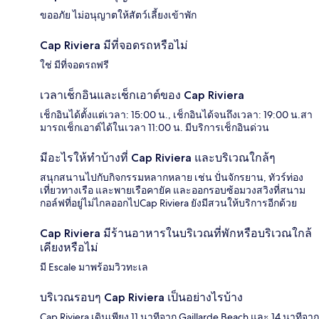
ขออภัย ไม่อนุญาตให้สัตว์เลี้ยงเข้าพัก
Cap Riviera มีที่จอดรถหรือไม่
ใช่ มีที่จอดรถฟรี
เวลาเช็กอินและเช็กเอาต์ของ Cap Riviera
เช็กอินได้ตั้งแต่เวลา: 15:00 น., เช็กอินได้จนถึงเวลา: 19:00 น.สา
มารถเช็กเอาต์ได้ในเวลา 11:00 น. มีบริการเช็กอินด่วน
มีอะไรให้ทำบ้างที่ Cap Riviera และบริเวณใกล้ๆ
สนุกสนานไปกับกิจกรรมหลากหลาย เช่น ปั่นจักรยาน, ทัวร์ท่อง
เที่ยวทางเรือ และพายเรือคายัค และออกรอบซ้อมวงสวิงที่สนาม
กอล์ฟที่อยู่ไม่ไกลออกไปCap Riviera ยังมีสวนให้บริการอีกด้วย
Cap Riviera มีร้านอาหารในบริเวณที่พักหรือบริเวณใกล้
เคียงหรือไม่
มี Escale มาพร้อมวิวทะเล
บริเวณรอบๆ Cap Riviera เป็นอย่างไรบ้าง
Cap Riviera เดินเพียง 11 นาทีจาก Gaillarde Beach และ 14 นาทีจาก