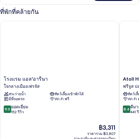
เกี่ยว
มี
กับ
ที่พักที่คล้ายกัน
ห้อง
ดับเบิล,
อี
Atoll Ho
โรงแรม แอล'อารีนา
โค
เตียง
โน
ควีน
มี
ดับเบิล,
ไซส์
เตียง
1
ควีน
ไซส์
เตียง
1
เตียง
โรงแรม
Atoll
โรงแรม แอล'อารีนา
Atoll 
แอล'อารี
Hotel
ใจกลางเมืองเฟรจัส
ฟรีจูส 
นา
ฟรี
สระว่ายน้ำ
สัตว์เลี้ยงเข้าพักได้
สัตว์เลี
ใจ
จูส
มีที่จอดรถ
Wi-Fi ฟรี
Wi-Fi 
กลาง
ปลาจ
เมือง
9.0
8.4
ยอดเยี่ยม
ดีมา
9.0
8.4
เฟรจัส
จาก
จาก
152 รีวิว
441 รี
10,
10,
ยอด
ดี
ราคา
฿3,311
เยี่ยม,
มาก,
ปัจจุบัน
ราคารวม ฿3,807
152
441
คือ
รวมภาษีและค่าธรรมเนียม