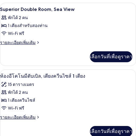
กับ
สวน
เครื่องนอนระดับพรีเมียม, ตู้นิรภัยในห้
เปิด
26
ห้อง
Superior Double Room, Sea View
แฟ
ภาพถ่าย
พักได้ 2 คน
มิ
ทั้งหมด
ลี่
1 เตียงสำหรับสองท่าน
สวี
ของ
Wi-Fi ฟรี
ท,
Superior
วิว
ราย
รายละเอียดเพิ่มเติม
สวน
Double
ละเอียด
เพิ่ม
Room,
เลือกวันที่เพื่อดูราคา
เติม
Sea
เกี่ยว
View
กับ
ห้องอีโคโนมีดับเบิล, เตียงควีนไซส์ 1 เต
เปิด
7
Superior
ห้องอีโคโนมีดับเบิล, เตียงควีนไซส์ 1 เตียง
Double
ภาพถ่าย
15 ตารางเมตร
Room,
ทั้งหมด
Sea
พักได้ 2 คน
View
ของ
1 เตียงควีนไซส์
ห้อง
Wi-Fi ฟรี
อี
ราย
รายละเอียดเพิ่มเติม
ละเอียด
โค
เพิ่ม
เลือกวันที่เพื่อดูราคา
เติม
โน