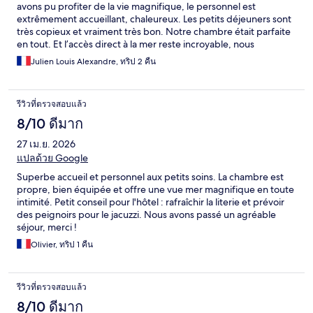
avons pu profiter de la vie magnifique, le personnel est
extrêmement accueillant, chaleureux. Les petits déjeuners sont
très copieux et vraiment très bon. Notre chambre était parfaite
en tout. Et l’accès direct à la mer reste incroyable, nous
reviendrons et nous recommandons.
Julien Louis Alexandre, ทริป 2 คืน
รีวิวที่ตรวจสอบแล้ว
8/10 ดีมาก
27 เม.ย. 2026
แปลด้วย Google
Superbe accueil et personnel aux petits soins. La chambre est
propre, bien équipée et offre une vue mer magnifique en toute
intimité. Petit conseil pour l'hôtel : rafraîchir la literie et prévoir
des peignoirs pour le jacuzzi. Nous avons passé un agréable
séjour, merci !
Olivier, ทริป 1 คืน
รีวิวที่ตรวจสอบแล้ว
8/10 ดีมาก