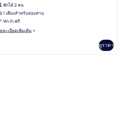
พักได้ 2 คน
1 เตียงสำหรับสองท่าน
ียดั
Wi-Fi ฟรี
บิล,
ย
ยละเอียดเพิ่มเติม
เอียด
เบียง
่ม
ดูราคา
ิม
่ยว
อง
ยดั
บิล,
เบียง