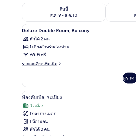
ตรวจสอบจำนวนห้องพักว่างในคืนนี้ ส.ค. 9 - ส.ค. 10
ตรวจสอบจำนวนห้
คืนนี้
ส.ค. 9 - ส.ค. 10
ส
Wi-Fi ฟรี, ผ้าปูที่นอน
เปิด
19
Deluxe Double Room, Balcony
ภาพถ่าย
พักได้ 2 คน
ทั้งหมด
1 เตียงสำหรับสองท่าน
ของ
Wi-Fi ฟรี
Deluxe
ราย
รายละเอียดเพิ่มเติม
Double
ละเอียด
เพิ่ม
Room,
ดูราค
เติม
Balcony
เกี่ยว
กับ
ห้องดับเบิล, ระเบียง | Wi-Fi ฟรี, 
เปิด
7
Deluxe
ห้องดับเบิล, ระเบียง
Double
ภาพถ่าย
วิวเมือง
Room,
ทั้งหมด
Balcony
17 ตารางเมตร
ของ
1 ห้องนอน
ห้อง
พักได้ 2 คน