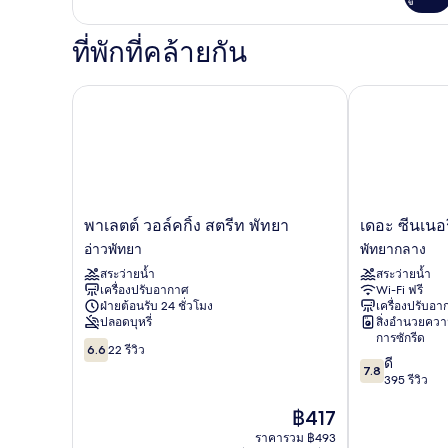
เติม
ระเบียง
เกี่ยว
กับ
ที่พักที่คล้ายกัน
ห้อง
ดี
ลัก
พาเลตต์ วอล์คกิ้ง สตรีท พัทยา
เดอะ ซีนเนอรี่ ซ
ซ์
ดับเบิล,
ระเบียง
พา
เดอะ
พาเลตต์ วอล์คกิ้ง สตรีท พัทยา
เดอะ ซีนเนอรี่
เลต
ซีน
อ่าวพัทยา
พัทยากลาง
ต์
เนอ
สระว่ายน้ำ
สระว่ายน้ำ
วอล์คกิ้ง
รี่
เครื่องปรับอากาศ
Wi-Fi ฟรี
สตรี
ซิตี้
ฝ่ายต้อนรับ 24 ชั่วโมง
เครื่องปรับอ
ท
โฮเต็ล
ปลอดบุหรี่
สิ่งอำนวยคว
พัทยา
พัทยา
การซักรีด
6.6
อ่าว
กลาง
6.6
22 รีวิว
7.8
ดี
จาก
พัทยา
7.8
จาก
395 รีวิว
10,
10,
22
ราคา
฿417
ดี,
รีวิว
ปัจจุบัน
395
ราคารวม ฿493