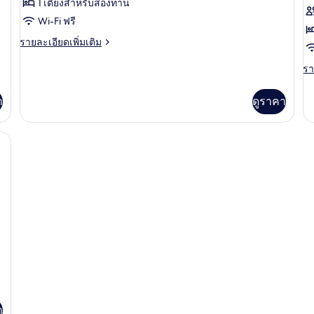
1 เตียงสำหรับสองท่าน
สแตนดาร์ด
ซู
Wi-Fi ฟรี
ดับเบิล
พี
ราย
รายละเอียดเพิ่มเติม
เร
ละเอียด
บเ
เพิ่ม
รา
รา
เติม
ละ
ระ
เกี่ยว
เพิ
า
ดูราคา
กับ
เต
ห้อง
เกี
สแตนดาร์ด
กับ
i ฟรี, ผ้าปูที่นอน
ดับเบิล
ห้
ซู
พี
เรี
บเ
ระ
า