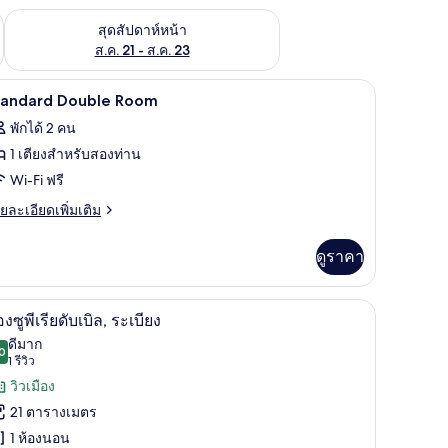
้ ส.ค. 14 - ส.ค. 16
ตรวจสอบจำนวนห้องพักว่างในสุดสัปดาห์หน้า ส.ค. 21 - ส.ค. 23
สุดสัปดาห์หน้า
ส.ค. 21 - ส.ค. 23
Wi-Fi ฟรี, ผ้าปูที่นอน
ิด
25
tandard Double Room
าพถ่าย
พักได้ 2 คน
้งหมด
1 เตียงสำหรับสองท่าน
อง
Wi-Fi ฟรี
tandard
ย
ยละเอียดเพิ่มเติม
ouble
เอียด
่ม
oom
ดูราคา
ิม
่ยว
ที่นอน
ห้องซูพีเรียดับเบิล, ระเบียง | Wi-Fi ฟรี, ผ้าปูที่นอ
ิด
7
andard
องซูพีเรียดับเบิล, ระเบียง
uble
าพถ่าย
ดีมาก
oom
0
8.0 จาก 10
(1
1 รีวิว
้งหมด
รีวิว)
วิวเมือง
อง
21 ตารางเมตร
อง
1 ห้องนอน