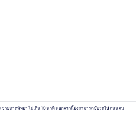
ห้องดีลักซ์ดับ
นนชายหาดพัทยา ไม่เกิน 10 นาที นอกจากนี้ยังสามารถขับรถไป ถนนคน
ร้านอาหาร