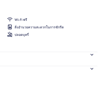
างแจ้ง
Wi-Fi ฟรี
สิ่งอำนวยความสะดวกในการซักรีด
ปลอดบุหรี่