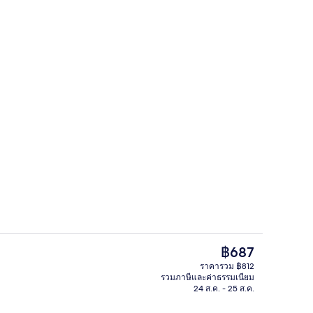
เบิล, ระเบียง | Wi-Fi ฟรี, ผ้าปูที่นอน
Wi-Fi ฟรี, ผ้าปูที่นอน
ราคา
฿687
ปัจจุบัน
ราคารวม ฿812
฿687
รวมภาษีและค่าธรรมเนียม
ฝ่ายต้อนรับ
24 ส.ค. - 25 ส.ค.