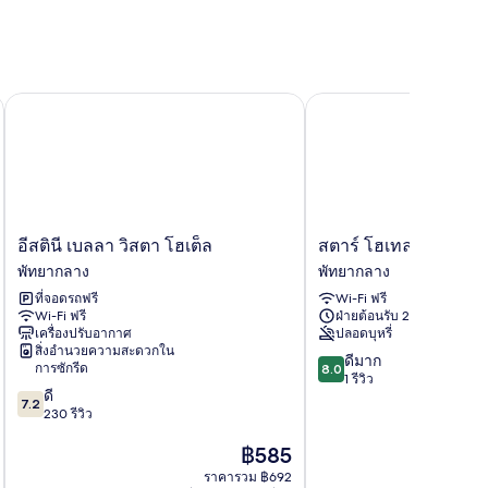
์
อีสตินี เบลลา วิสตา โฮเต็ล
สตาร์ โฮเทล พัทยา
อีส
ส
อีสตินี เบลลา วิสตา โฮเต็ล
สตาร์ โฮเทล พัทยา
ตินี
ตาร์
พัทยากลาง
พัทยากลาง
เบล
โฮ
ที่จอดรถฟรี
Wi-Fi ฟรี
ลา
เทล
Wi-Fi ฟรี
ฝ่ายต้อนรับ 24 ชั่วโมง
วิ
พัทยา
เครื่องปรับอากาศ
ปลอดบุหรี่
สตา
พัทยา
สิ่งอำนวยความสะดวกใน
8.0
โฮเต็ล
กลาง
ดีมาก
การซักรีด
8.0
จาก
พัทยา
1 รีวิว
7.2
ดี
10,
กลาง
7.2
จาก
230 รีวิว
ดี
10,
มาก,
ราคา
฿585
ดี,
1
ปัจจุบัน
230
รีวิว
ราคารวม ฿692