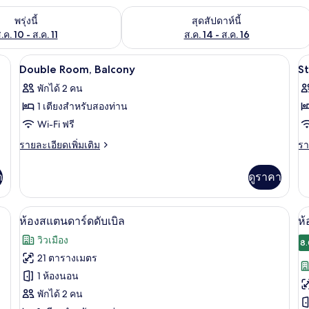
องพักว่างในพรุ่งนี้ ส.ค. 10 - ส.ค. 11
ตรวจสอบจำนวนห้องพักว่างในสุดสัปดาห์นี
พรุ่งนี้
สุดสัปดาห์นี้
.ค. 10 - ส.ค. 11
ส.ค. 14 - ส.ค. 16
Wi-Fi ฟรี, ผ้าปูที่นอน
เปิด
เป
19
Double Room, Balcony
S
ภาพถ่าย
ภ
พักได้ 2 คน
ทั้งหมด
ทั
1 เตียงสำหรับสองท่าน
ของ
ข
Wi-Fi ฟรี
Double
S
ราย
รา
รายละเอียดเพิ่มเติม
รา
Room,
D
ละเอียด
ละ
เพิ่ม
เพิ
Balcony
R
า
ดูราคา
เติม
เต
เกี่ยว
เกี
กับ
กับ
ผ้าปูที่นอน
ห้องสแตนดาร์ดดับเบิล | Wi-Fi ฟรี, ผ้าปู
เปิด
เป
7
Double
St
ห้องสแตนดาร์ดดับเบิล
ห้
Room,
Do
ภาพถ่าย
ภ
วิวเมือง
Balcony
R
8.
ทั้งหมด
ทั
21 ตารางเมตร
ของ
ข
1 ห้องนอน
ห้อง
พักได้ 2 คน
ห้