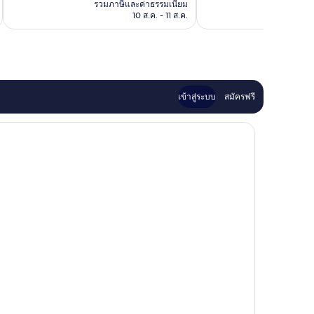
คือ
รีวิว
รวมภาษีและค่าธรรมเนียม
รวมภาษ
฿585
10 ส.ค. - 11 ส.ค.
เข้าสู่ระบบ
สมัครฟรี