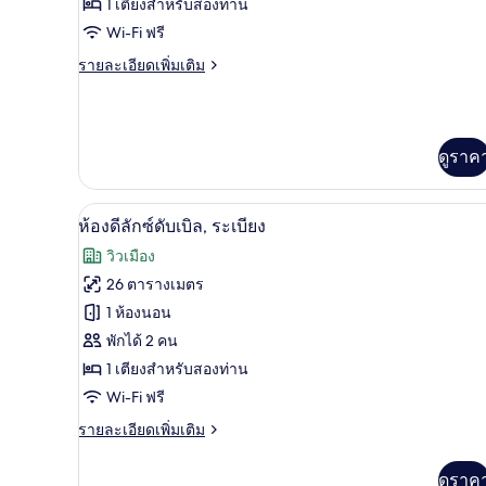
1 เตียงสำหรับสองท่าน
ดับเบิล,
Wi-Fi ฟรี
ระเบียง
ราย
รายละเอียดเพิ่มเติม
ละเอียด
เพิ่ม
เติม
เกี่ยว
ดูราค
กับ
ห้อง
ดับเบิล,
ห้องดีลักซ์ดับเบิล, ระเบียง | Wi-F
เปิด
ระเบียง
10
ห้องดีลักซ์ดับเบิล, ระเบียง
ภาพถ่าย
วิวเมือง
ทั้งหมด
26 ตารางเมตร
ของ
1 ห้องนอน
ห้อง
พักได้ 2 คน
1 เตียงสำหรับสองท่าน
ดี
Wi-Fi ฟรี
ลัก
ราย
รายละเอียดเพิ่มเติม
ซ์
ละเอียด
ดับเบิล,
เพิ่ม
ดูราค