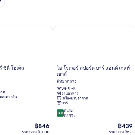
ิตี้ โฮเต็ล
ไอ โรเวอร์ สปอร์ต บาร์ แอนด์ เกสท์เฮาส
ไอ
 ซิตี้ โฮเต็ล
ไอ โรเวอร์ สปอร์ต บาร์ แอนด์ เกสท์
โร
เฮาส์
เวอร์
พัทยากลาง
สปอร์ต
บาร์
Wi-Fi ฟรี
ากาศ
ร้านอาหาร
แอนด์
ามสะดวกใน
เครื่องปรับอากาศ
เกส
บาร์
ท์
8.6
เฮา
ดีเลิศ
8.6
จาก
ส์
112 รีวิว
10,
พัทยา
ราคา
ราคา
฿846
฿439
ดี
กลาง
ปัจจุบัน
ปัจจุบัน
เลิศ,
ราคารวม ฿1,000
ราคารวม ฿518