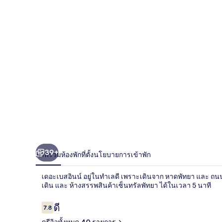
อินน์
39+
ภาพรวม
ห้องพัก
ที่ตั้ง
นโยบายการเข้าพัก
เดอะเบสอินน์ อยู่ในทำเลดี เพราะเดินจาก หาดพัทยา และ ถ
เดิน และ ห้างสรรพสินค้าเซ็นทรัลพัทยา ได้ในเวลา 5 นาที
รีวิว
ดี
7.8
7.8 จาก 10
ดูรีวิวทั้งหมด 40 รายการ