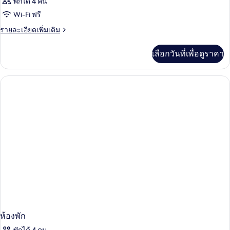
พักได้ 4 คน
Wi-Fi ฟรี
ราย
รายละเอียดเพิ่มเติม
ละเอียด
เพิ่ม
เลือกวันที่เพื่อดูราคา
เติม
เกี่ยว
กับ
ห้อง
พัก
ห้องพัก