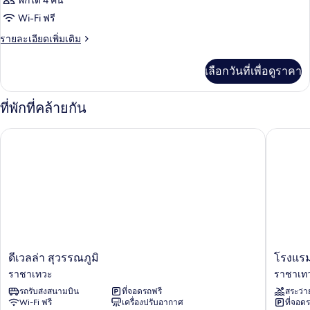
พักได้ 4 คน
Wi-Fi ฟรี
ราย
รายละเอียดเพิ่มเติม
ละเอียด
เพิ่ม
เลือกวันที่เพื่อดูราคา
เติม
เกี่ยว
กับ
ที่พักที่คล้ายกัน
ห้อง
พัก
ดีเวลล่า สุวรรณภูมิ
โรงแรมสุ
ดี
โรงแรม
ดีเวลล่า สุวรรณภูมิ
โรงแรมส
เวล
สุวรรณภู
ราชาเทวะ
ราชาเท
ล่า
วิ
รถรับส่งสนามบิน
ที่จอดรถฟรี
สระว่า
สุวรรณภูมิ
ลล์
Wi-Fi ฟรี
เครื่องปรับอากาศ
ที่จอด
ราชา
แอร์