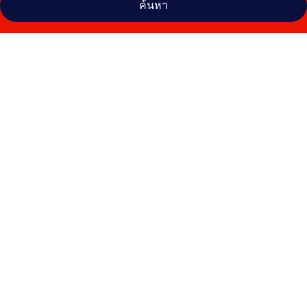
ค้นหา
คลัง
ภาพ
โอ
เรี
ยล