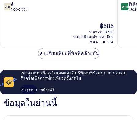
เทวะ
พอร์ต
7.6
8.6
ดี
ดีเลิ
7.6
8.6
ราชา
จาก
จาก
1,000 รีวิว
1,762 
เทวะ
10,
10,
ดี,
ดี
ราคา
฿585
1,000
เลิศ,
ปัจจุบัน
รีวิว
1,762
ราคารวม ฿700
คือ
รีวิว
รวมภาษีและค่าธรรมเนียม
฿585
9 ส.ค. - 10 ส.ค.
เปรียบเทียบที่พักที่คล้ายกัน
เข้าสู่ระบบเพื่อดูส่วนลดและสิทธิพิเศษที่ร่วมรายการ สะสม
รีวอร์ดเพื่อการท่องเที่ยวครั้งถัดไป
เข้าสู่ระบบ
สมัครฟรี
ข้อมูลในย่านนี้