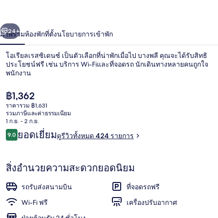
เรส
่อน
ถัดไป
น้า
24+
ภาพรวม
ห้องพัก
ที่ตั้ง
นโยบายการเข้าพัก
ซิ
เดน
โอเรียลเรสซิเดนซ์ เป็นตัวเลือกที่น่าพักเมื่อไป บางพลี คุณจะได้รับสิทธิ
ประโยชน์ฟรี เช่น บริการ Wi-Fiและที่จอดรถ นักเดินทางหลายคนถูกใจ
ซ์
พนักงาน
ราคา
฿1,362
ปัจจุบัน
ราคารวม ฿1,631
฿1,362
รวมภาษีและค่าธรรมเนียม
1 ก.ย. - 2 ก.ย.
รีวิว
ยอดเยี่ยม
9.0
ดูรีวิวทั้งหมด 424 รายการ
ฝ่ายต้อนรับ
9.0 จาก 10
สิ่งอำนวยความสะดวกยอดนิยม
รถรับส่งสนามบิน
ที่จอดรถฟรี
Wi-Fi ฟรี
เครื่องปรับอากาศ