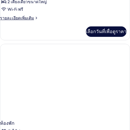
1
ห้อง
2 เตียงเดี่ยวขนาดใหญ่
เตียง
Wi-Fi ฟรี
สแตนดาร์ด
ราย
รายละเอียดเพิ่มเติม
ทวิน,
ละเอียด
หลาย
เพิ่ม
เลือกวันที่เพื่อดูราคา
เติม
เตียง
เกี่ยว
กับ
ห้อง
สแตนดาร์ด
ทวิ
น,
หลาย
เตียง
ห้องพัก