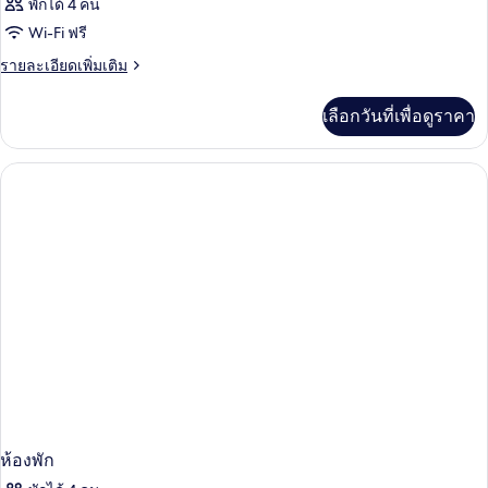
พักได้ 4 คน
Wi-Fi ฟรี
ราย
รายละเอียดเพิ่มเติม
ละเอียด
เพิ่ม
เลือกวันที่เพื่อดูราคา
เติม
เกี่ยว
กับ
ห้อง
พัก
ห้องพัก