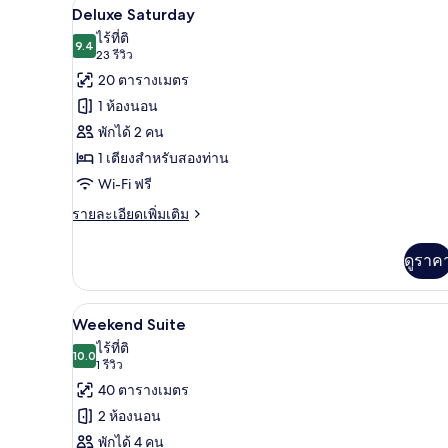
Deluxe Saturday | มินิบาร์, ตู้
เปิด
6
Comfort
Deluxe Saturday
Single
ภาพถ่าย
ไร้ที่ติ
9.4
9.4 จาก 10
(23
23 รีวิว
ทั้งหมด
รีวิว)
20 ตารางเมตร
ของ
1 ห้องนอน
Deluxe
พักได้ 2 คน
Saturday
1 เตียงสำหรับสองท่าน
Wi-Fi ฟรี
ราย
รายละเอียดเพิ่มเติม
ละเอียด
เพิ่ม
ดูราค
เติม
เกี่ยว
กับ
Weekend Suite | มินิบาร์, ตู้นิ
เปิด
9
Deluxe
Weekend Suite
Saturday
ภาพถ่าย
ไร้ที่ติ
10.0
10.0 จาก 10
(1
1 รีวิว
ทั้งหมด
รีวิว)
40 ตารางเมตร
ของ
2 ห้องนอน
Weekend
พักได้ 4 คน