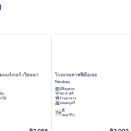
า
แบร์เกอร์ เวียนนา
โรงแรมคาฟฟีมือเลอ
โรง
มแบร์เกอร์ เวียนนา
โรงแรมคาฟฟีมือเลอ
แรม
Neubau
คาฟฟี
มีที่จอดรถ
มือ
บิน
Wi-Fi ฟรี
เลอ
ักได้
ร้านอาหาร
Neubau
ปลอดบุหรี่
7.6
ดี
7.6
จาก
964 รีวิว
10,
ดี,
ราคา
ราคา