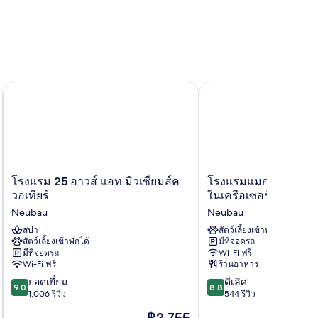
โรงแรม 25 อาวส์ แอท มิวเซียมส์ควอเทียร์
โรงแรมแมกซ์บราวน์ เซเว
โรงแรม
โรง
โรงแรม 25 อาวส์ แอท มิวเซียมส์ค
โรงแรมแมกซ์บราวน์ เ
25
แรม
วอเทียร์
ในเครือเซอร์เคิล คอลเล
อาว
แมก
Neubau
Neubau
ส์
ซ์
แอท
สปา
บรา
สัตว์เลี้ยงเข้าพักได้
สัตว์เลี้ยงเข้าพักได้
มีที่จอดรถ
มิวเซียม
วน์
มีที่จอดรถ
Wi-Fi ฟรี
ส์ค
เซ
Wi-Fi ฟรี
ร้านอาหาร
วอ
เว่นดิส
9.0
8.8
เทียร์
ยอดเยี่ยม
ทริค
ดีเลิศ
9.0
8.8
จาก
จาก
Neubau
1,006 รีวิว
ใน
544 รีวิว
10,
10,
เครือ
ราคา