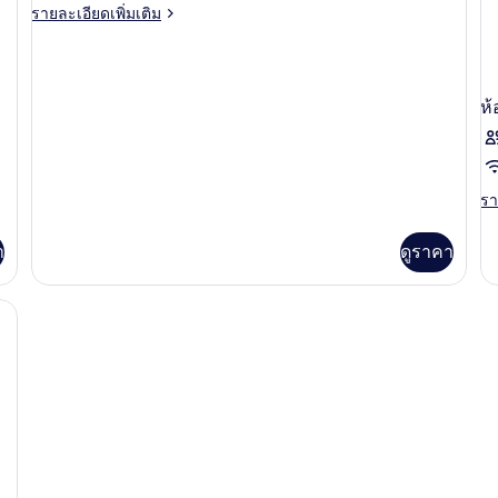
saturday
ราย
รายละเอียดเพิ่มเติม
ละเอียด
เพิ่ม
เติม
เกี่ยว
ห้
กับ
deluxe
saturday
รา
รา
ละ
เพิ
า
ดูราคา
เต
เกี
กับ
๊ะทำงาน, ผ้าม่านกันแสง
ห้
พัก