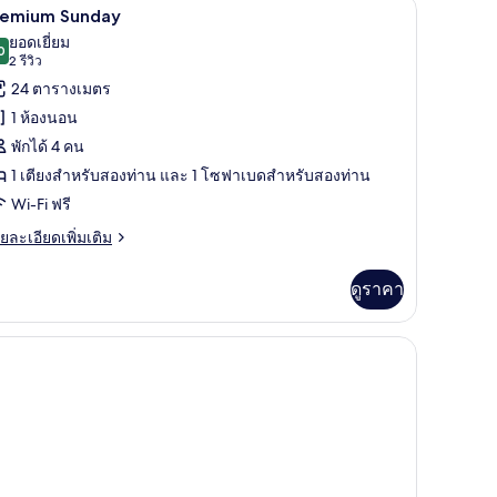
 ผ้าม่านกันแสง
Premium Sunday | มินิบาร์, ตู้นิรภัยในห้องพัก,
ิด
6
mfort
remium Sunday
iday
าพถ่าย
ยอดเยี่ยม
0
9.0 จาก 10
(2
2 รีวิว
้งหมด
รีวิว)
24 ตารางเมตร
อง
1 ห้องนอน
remium
พักได้ 4 คน
unday
1 เตียงสำหรับสองท่าน และ 1 โซฟาเบดสำหรับสองท่าน
Wi-Fi ฟรี
ย
ยละเอียดเพิ่มเติม
เอียด
่ม
ดูราคา
ิม
่ยว
 ผ้าม่านกันแสง
remium
nday