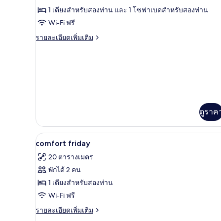
Suite
1 เตียงสำหรับสองท่าน และ 1 โซฟาเบดสำหรับสองท่าน
Wi-Fi ฟรี
ราย
รายละเอียดเพิ่มเติม
ละเอียด
เพิ่ม
เติม
เกี่ยว
กับ
Weekend
Suite
ดูราค
มินิบาร์, ตู้นิรภัยในห้องพัก, โต
เปิด
5
comfort friday
ภาพถ่าย
20 ตารางเมตร
ทั้งหมด
พักได้ 2 คน
ของ
1 เตียงสำหรับสองท่าน
comfort
Wi-Fi ฟรี
friday
ราย
รายละเอียดเพิ่มเติม
ละเอียด