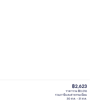
บุฟเฟ่ต์ทุกวัน (คิดค่าบริการ)
บาร์ (ในที่พัก)
ราคา
฿2,623
ปัจจุบัน
ราคารวม ฿3,016
฿2,623
รวมภาษีและค่าธรรมเนียม
นิรภัยในห้องพัก, โต๊ะทำงาน, ผ้าม่านกันแสง
ลานระเบียง/นอกชาน
30 ส.ค. - 31 ส.ค.