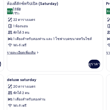
นิรภัยในห้องพัก, โต๊ะทำงาน, ผ้าม่านกันแสง
มินิบาร์, ตู้นิรภัยในห้องพัก, โต๊ะทำงาน,
เปิด
เป
5
Premium
Co
ห้องดีลักซ์ทริปเปิล (Saturday)
P
Sunday
Fr
ภาพถ่าย
ภ
ไร้ที่ติ
Stockbett
10.0
9.
10.0 จาก 10
(1
1 รีวิว
ทั้งหมด
ทั
รีวิว)
22 ตารางเมตร
ของ
ข
1 ห้องนอน
P
ห้อง
พักได้ 3 คน
S
ดี
1 เตียงสำหรับสองท่าน และ 1 โซฟาเบดขนาดทวินไซส์
ลัก
Wi-Fi ฟรี
ซ์
ราย
รา
รายละเอียดเพิ่มเติม
รา
ละเอียด
ละ
ทริปเปิล
เพิ่ม
เพิ
า
ดูราคา
(Saturday)
เติม
เต
เกี่ยว
เกี
กับ
กับ
รภัยในห้องพัก, โต๊ะทำงาน, ผ้าม่านกันแสง
มินิบาร์, ตู้นิรภัยในห้องพัก, โต๊ะทำงาน,
เปิด
7
ห้อง
P
deluxe saturday
ดี
Su
ภาพถ่าย
20 ตารางเมตร
ลัก
ทั้งหมด
ซ์
พักได้ 2 คน
ทริปเปิล
ของ
1 เตียงสำหรับสองท่าน
(Saturday)
deluxe
Wi-Fi ฟรี