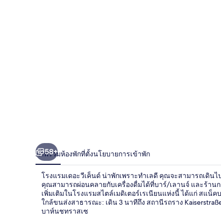
วี
เค็นด์
58+
ภาพรวม
ห้องพัก
ที่ตั้ง
นโยบายการเข้าพัก
โรงแรมเดอะวีเค็นด์ น่าพักเพราะทำเลดี คุณจะสามารถเดินไป 
คุณสามารถผ่อนคลายกับเครื่องดื่มได้ที่บาร์/เลานจ์ และร้า
เพิ่มเติมในโรงแรมสไตล์เมดิเตอร์เรเนียนแห่งนี้ ได้แก่ สแน
ใกล้ขนส่งสาธารณะ: เดิน 3 นาทีถึง สถานีรถราง Kaiserstraß
บาห์นชทราสเซ