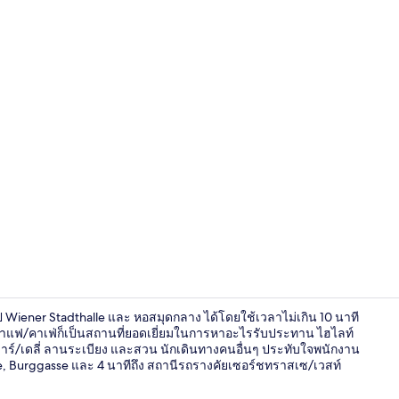
อาหารเช้าแบบ
Wiener Stadthalle และ หอสมุดกลาง ได้โดยใช้เวลาไม่เกิน 10 นาที
นกาแฟ/คาเฟ่ก็เป็นสถานที่ยอดเยี่ยมในการหาอะไรรับประทาน ไฮไลท์
็คบาร์/เดลี่ ลานระเบียง และสวน นักเดินทางคนอื่นๆ ประทับใจพนักงาน
e, Burggasse และ 4 นาทีถึง สถานีรถรางคัยเซอร์ชทราสเซ/เวสท์
มินิบาร์, ตู้