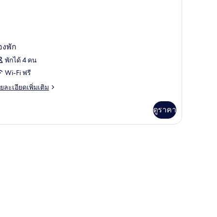
องพัก
พักได้ 4 คน
Wi-Fi ฟรี
ย
ยละเอียดเพิ่มเติม
เอียด
่ม
ดูราคา
ิม
่ยว
อง