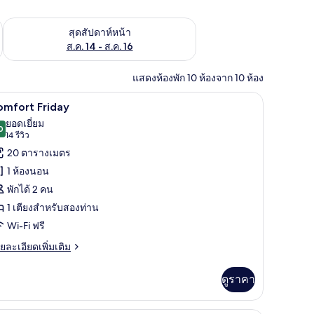
้ ส.ค. 7 - ส.ค. 9
ตรวจสอบจำนวนห้องพักว่างในสุดสัปดาห์หน้า ส.ค. 14 - ส.ค. 16
สุดสัปดาห์หน้า
ส.ค. 14 - ส.ค. 16
แสดงห้องพัก 10 ห้องจาก 10 ห้อง
 ผ้าม่านกันแสง
Comfort Friday | มินิบาร์, ตู้นิรภัยในห้องพัก, 
ิด
5
omfort Friday
าพถ่าย
ยอดเยี่ยม
0
9.0 จาก 10
(14
14 รีวิว
้งหมด
รีวิว)
20 ตารางเมตร
อง
1 ห้องนอน
omfort
พักได้ 2 คน
riday
1 เตียงสำหรับสองท่าน
Wi-Fi ฟรี
ย
ยละเอียดเพิ่มเติม
เอียด
่ม
ดูราคา
ิม
่ยว