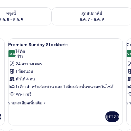
องพักว่างในพรุ่งนี้ ส.ค. 8 - ส.ค. 9
ตรวจสอบจำนวนห้องพักว่างในสุดสัปดาห์นี
พรุ่งนี้
สุดสัปดาห์นี้
ส.ค. 8 - ส.ค. 9
ส.ค. 7 - ส.ค. 9
รภัยในห้องพัก, โต๊ะทำงาน, ผ้าม่านกันแสง
มินิบาร์, ตู้นิรภัยในห้องพัก, โต๊ะทำงาน,
เปิด
เป
4
Premium Sunday Stockbett
C
ภาพถ่าย
ภ
ไร้ที่ติ
10.0
9.
10.0 จาก 10
(1
1 รีวิว
ทั้งหมด
ทั
รีวิว)
24 ตารางเมตร
ของ
ข
1 ห้องนอน
Premium
C
พักได้ 4 คน
Sunday
F
1 เตียงสำหรับสองท่าน และ 1 เตียงสองชั้นขนาดทวินไซส์
Stockbett
Wi-Fi ฟรี
ราย
รา
รายละเอียดเพิ่มเติม
รา
ละเอียด
ละ
เพิ่ม
เพิ
า
ดูราคา
เติม
เต
เกี่ยว
เกี
กับ
กับ