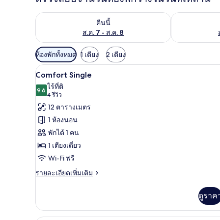
ตรวจสอบจำนวนห้องพักว่างในคืนนี้ ส.ค. 7 - ส.ค. 8
ตรวจสอบจำนวนห้
คืนนี้
ส.ค. 7 - ส.ค. 8
ตัว
ห้องพักทั้งหมด
1 เตียง
2 เตียง
กรอง
Comfort Single | มินิบาร์, ตู้นิ
เปิด
8
Comfort Single
ที่
ภาพถ่าย
ไร้ที่ติ
มี
9.6
9.6 จาก 10
(4
4 รีวิว
ทั้งหมด
ให้
รีวิว)
12 ตารางเมตร
ของ
สำหรับ
1 ห้องนอน
ห้อง
Comfort
พักได้ 1 คน
Single
พัก
1 เตียงเดี่ยว
Wi-Fi ฟรี
ราย
รายละเอียดเพิ่มเติม
ละเอียด
เพิ่ม
ดูราค
เติม
เกี่ยว
กับ