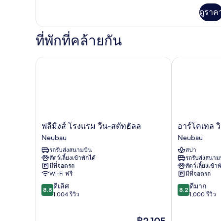
เพิ่ม
ดูราค
เติม
เกี่ยว
กับ
ที่พักที่คล้ายกัน
comfort
friday
ฟลีมิงส์ โรงแรม วีน-สตัทฮัลล
อาร์โคเทล วิม
ฟ
อาร์
ฟลีมิงส์ โรงแรม วีน-สตัทฮัลล
อาร์โคเทล วิ
ลี
โค
Neubau
Neubau
มิงส์
เทล
รถรับส่งสนามบิน
สปา
โรงแรม
วิม
สัตว์เลี้ยงเข้าพักได้
รถรับส่งสนาม
วีน-
แบร์
มีที่จอดรถ
สัตว์เลี้ยงเข้าพ
สตัทฮัลล
เกอร์
Wi-Fi ฟรี
มีที่จอดรถ
Neubau
เวียนนา
8.8
8.2
ดีเลิศ
ดีมาก
Neubau
8.8
8.2
จาก
จาก
1,004 รีวิว
1,000 รีวิว
10,
10,
ดี
ดี
ราคา