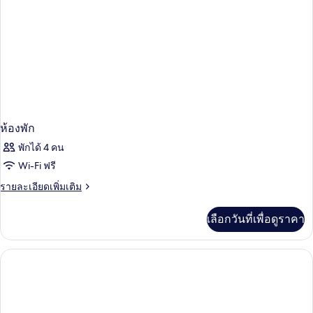
ห้องพัก
พักได้ 4 คน
Wi-Fi ฟรี
ราย
รายละเอียดเพิ่มเติม
ละเอียด
เพิ่ม
เลือกวันที่เพื่อดูราคา
เติม
เกี่ยว
กับ
ห้อง
พัก