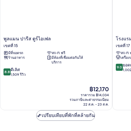
พูล
โรง
พูลแมน ปารีส ตูร์ไอเฟล
โรงแรม
แมน
แรม
เขตที่ 15
เขตที่ 17
ปารีส
เลฌาร์
มีที่จอดรถ
Wi-Fi ฟรี
Wi-Fi 
ตูร์
แด็ง
ร้านอาหาร
มีห้องที่เชื่อมต่อกันให้
เครื่อ
ไอ
เดอ
บริการ
เฟล
ลา
9.0
ยอดเ
9.0
8.8
เขต
ดีเลิศ
วิลล่า
จาก
1,002
8.8
จาก
ที่
1,509 รีวิว
เขต
10,
10,
15
ที่
ยอด
ดี
17
เยี่ยม,
ราคา
฿12,170
เลิศ,
1,002
ปัจจุบัน
ราคารวม ฿14,034
1,509
รีวิว
คือ
รวมภาษีและค่าธรรมเนียม
รีวิว
฿12,170
22 ส.ค. - 23 ส.ค.
เปรียบเทียบที่พักที่คล้ายกัน