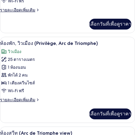
Wi-Fi ฟรี
พี
ราย
รายละเอียดเพิ่มเติม
เรีย,
ละเอียด
ระเบียง
เพิ่ม
เลือกวันที่เพื่อดูราคา
เติม
เกี่ยว
กับ
ห้องพัก, วิวเมือง (Privilège, Arc de Tri
เปิด
4
ห้อง
ห้องพัก, วิวเมือง (Privilège, Arc de Triomphe)
ซู
ภาพถ่าย
วิวเมือง
พี
ทั้งหมด
เรีย,
25 ตารางเมตร
ระเบียง
ของ
1 ห้องนอน
ห้อง
พักได้ 2 คน
1 เตียงควีนไซส์
พัก,
Wi-Fi ฟรี
วิว
ราย
รายละเอียดเพิ่มเติม
เมือง
ละเอียด
(Privilège,
เพิ่ม
เลือกวันที่เพื่อดูราคา
เติม
Arc
เกี่ยว
de
กับ
ห้องสวีท (Arc de Triomphe view) | เครื่
Triomphe)
เปิด
5
ห้อง
ห้องสวีท (Arc de Triomphe view)