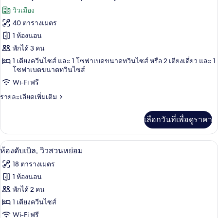
พัก,
ภาพถ่าย
วิวเมือง
วิว
ทั้งหมด
เมือง
40 ตารางเมตร
(Privilège,
ของ
1 ห้องนอน
Arc
de
ห้อง
พักได้ 3 คน
Triomphe)
1 เตียงควีนไซส์ และ 1 โซฟาเบดขนาดทวินไซส์ หรือ 2 เตียงเดี่ยว และ 1
สวีท
โซฟาเบดขนาดทวินไซส์
(Arc
Wi-Fi ฟรี
de
ราย
รายละเอียดเพิ่มเติม
Triomphe
ละเอียด
view)
เพิ่ม
เลือกวันที่เพื่อดูราคา
เติม
เกี่ยว
กับ
วิวจากห้องพัก
เปิด
5
ห้อง
ห้องดับเบิล, วิวสวนหย่อม
สวี
ภาพถ่าย
18 ตารางเมตร
ท
ทั้งหมด
(Arc
1 ห้องนอน
de
ของ
พักได้ 2 คน
Triomphe
view)
ห้อง
1 เตียงควีนไซส์
Wi-Fi ฟรี
ดับเบิล,