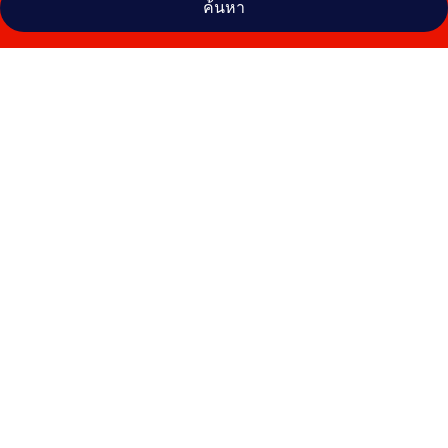
ค้นหา
คลัง
ภาพ
โรง
แรม
ส