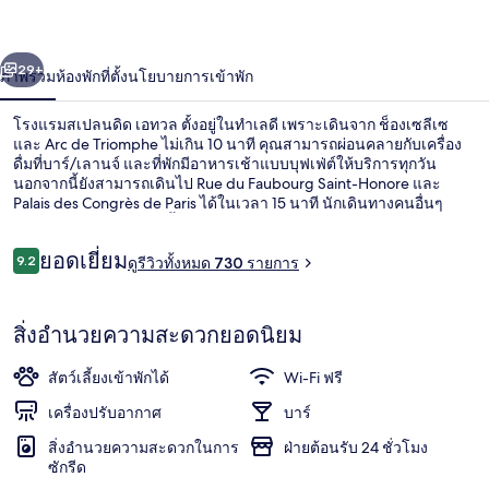
เปล
่อน
ถัดไป
น้า
29+
ภาพรวม
ห้องพัก
ที่ตั้ง
นโยบายการเข้าพัก
นดิด
เอ
โรงแรมสเปลนดิด เอทวล ตั้งอยู่ในทำเลดี เพราะเดินจาก ช็องเซลีเซ
และ Arc de Triomphe ไม่เกิน 10 นาที คุณสามารถผ่อนคลายกับเครื่อง
ทวล
ดื่มที่บาร์/เลานจ์ และที่พักมีอาหารเช้าแบบบุฟเฟ่ต์ให้บริการทุกวัน
นอกจากนี้ยังสามารถเดินไป Rue du Faubourg Saint-Honore และ
Palais des Congrès de Paris ได้ในเวลา 15 นาที นักเดินทางคนอื่นๆ
ประทับใจพนักงาน ที่พักนี้อยู่ใกล้ขนส่งสาธารณะ: เดิน 5 นาทีถึง สถานี
Argentine และ 5 นาทีถึง สถานี Kleber
รีวิว
ยอดเยี่ยม
9.2
ดูรีวิวทั้งหมด 730 รายการ
9.2 จาก 10
ห้องสวีท (Arc de Triomphe view) | วิวจ
สิ่งอำนวยความสะดวกยอดนิยม
สัตว์เลี้ยงเข้าพักได้
Wi-Fi ฟรี
เครื่องปรับอากาศ
บาร์
สิ่งอำนวยความสะดวกในการ
ฝ่ายต้อนรับ 24 ชั่วโมง
ซักรีด