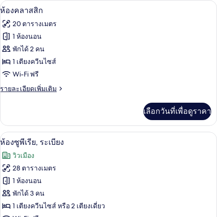
เครื่องนอนระดับพรีเมียม, มินิบาร์, ตู้นิ
เปิด
มี
5
ห้องคลาสสิก
ให้
ภาพถ่าย
20 ตารางเมตร
สำหรับ
ทั้งหมด
1 ห้องนอน
ห้อง
ของ
พักได้ 2 คน
พัก
ห้อง
1 เตียงควีนไซส์
Wi-Fi ฟรี
คลาส
ราย
รายละเอียดเพิ่มเติม
สิก
ละเอียด
เพิ่ม
เลือกวันที่เพื่อดูราคา
เติม
เกี่ยว
กับ
ห้องซูพีเรีย, ระเบียง | เครื่องนอนระดับพร
เปิด
5
ห้อง
ห้องซูพีเรีย, ระเบียง
คลาส
ภาพถ่าย
วิวเมือง
สิก
ทั้งหมด
28 ตารางเมตร
ของ
1 ห้องนอน
ห้อง
พักได้ 3 คน
1 เตียงควีนไซส์ หรือ 2 เตียงเดี่ยว
ซู