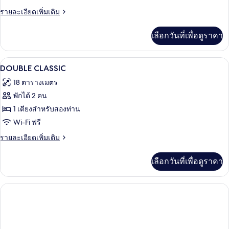
ราย
รายละเอียดเพิ่มเติม
วิว
ละเอียด
สวน
เพิ่ม
เลือกวันที่เพื่อดูราคา
เติม
หย่อม
เกี่ยว
กับ
เครื่องนอนระดับพรีเมียม, มินิบาร์, ตู้นิ
เปิด
4
ห้อง
DOUBLE CLASSIC
ดับเบิล,
ภาพถ่าย
18 ตารางเมตร
วิว
ทั้งหมด
สวน
พักได้ 2 คน
หย่อม
ของ
1 เตียงสำหรับสองท่าน
DOUBLE
Wi-Fi ฟรี
CLASSIC
ราย
รายละเอียดเพิ่มเติม
ละเอียด
เพิ่ม
เลือกวันที่เพื่อดูราคา
เติม
เกี่ยว
กับ
DOUBLE
CLASSIC