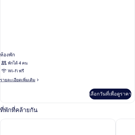
ห้องพัก
พักได้ 4 คน
Wi-Fi ฟรี
ราย
รายละเอียดเพิ่มเติม
ละเอียด
เพิ่ม
เลือกวันที่เพื่อดูราคา
เติม
เกี่ยว
กับ
ที่พักที่คล้ายกัน
ห้อง
พัก
พูลแมน ปารีส ตูร์ไอเฟล
โรงแรมเล