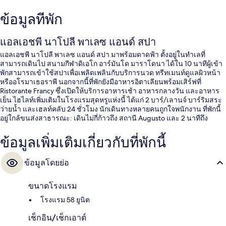
ข้อมูลที่พัก
แอลเอชพี นาโปลี พาเลซ แอนด์ สปา
แอลเอชพี นาโปลี พาเลซ แอนด์ สปา มาพร้อมดาดฟ้า ตั้งอยู่ในทำเลที่
สามารถเดินไป สนามกีฬาดิเอโก อาร์มันโด มาราโดนา ได้ใน 10 นาทีผู้เข้า
พักสามารถเข้าใช้สปาเพื่อเพลิดเพลินกับบริการนวด ทรีทเมนท์ดูแลผิวหน้า
หรืออโรมาเธอราพี นอกจากนี้ที่พักยังมีอาหารอิตาเลียนพร้อมเสิร์ฟที่
Ristorante Francy ซึ่งเปิดให้บริการอาหารเช้า อาหารกลางวัน และอาหาร
เย็น ไฮไลท์เพิ่มเติมในโรงแรมสุดหรูแห่งนี้ ได้แก่ 2 บาร์/เลานจ์ บาร์ริมสระ
ว่ายน้ำ และเฮลท์คลับ 24 ชั่วโมง นักเดินทางหลายคนถูกใจพนักงาน ที่พักนี้
อยู่ใกล้ขนส่งสาธารณะ: เดินไม่กี่ก้าวถึง สถานี Augusto และ 2 นาทีถึง
สถานี Naples Piazza Leopardi
ข้อมูลเพิ่มเติมเกี่ยวกับที่พักนี้
ข้อมูลโดยย่อ
ขนาดโรงแรม
โรงแรม 58 ยูนิต
เช็กอิน/เช็กเอาต์