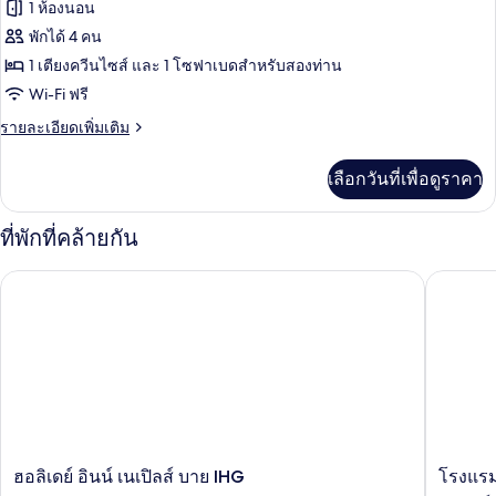
ทั้งหมด
1
1 ห้องนอน
ร้อน,
ห้อง
ของ
พักได้ 4 คน
นอน,
ชั้น
อ่าง
ห้อง
1 เตียงควีนไซส์ และ 1 โซฟาเบดสำหรับสองท่าน
บน
น้ำ
Wi-Fi ฟรี
คลาส
ร้อน,
ชั้น
ราย
รายละเอียดเพิ่มเติม
สิ
บน
ละเอียด
ก
เพิ่ม
เลือกวันที่เพื่อดูราคา
เติม
สวีท,
เกี่ยว
อ่าง
กับ
ที่พักที่คล้ายกัน
ห้อง
น้ำ
คลาส
ฮอลิเดย์ อินน์ เนเปิลส์ บาย IHG
โรงแรมรอ
สิ
ร้อน
ก
สวี
ท,
อ่าง
น้ำ
ร้อน
ฮอ
โรงแรม
ฮอลิเดย์ อินน์ เนเปิลส์ บาย IHG
โรงแรม
ลิ
รอยัล