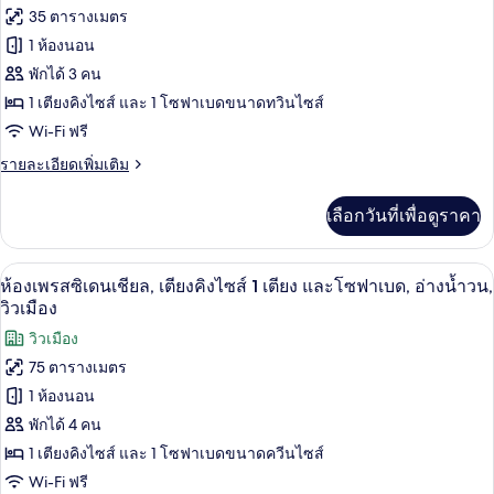
ซู
ภาพถ่าย
35 ตารางเมตร
พี
ทั้งหมด
เรียดั
1 ห้องนอน
บเบิล
ของ
พักได้ 3 คน
หรือ
ทวิ
ห้อง
1 เตียงคิงไซส์ และ 1 โซฟาเบดขนาดทวินไซส์
น
Wi-Fi ฟรี
จู
ราย
รายละเอียดเพิ่มเติม
เนียร์,
ละเอียด
เตียง
เพิ่ม
เลือกวันที่เพื่อดูราคา
เติม
คิง
เกี่ยว
ไซส์
กับ
ห้องเพรสซิเดนเชียล, เตียงคิงไซส์ 1 เตีย
เปิด
7
ห้อง
ห้องเพรสซิเดนเชียล, เตียงคิงไซส์ 1 เตียง และโซฟาเบด, อ่างน้ำวน,
1
จู
ภาพถ่าย
วิวเมือง
เตียง
เนียร์,
ทั้งหมด
วิวเมือง
เตียง
และ
คิง
75 ตารางเมตร
ของ
ไซส์
โซฟา
1 ห้องนอน
1
ห้อง
เบด
เตียง
พักได้ 4 คน
เพรส
และ
1 เตียงคิงไซส์ และ 1 โซฟาเบดขนาดควีนไซส์
โซฟา
ซิ
เบด
Wi-Fi ฟรี