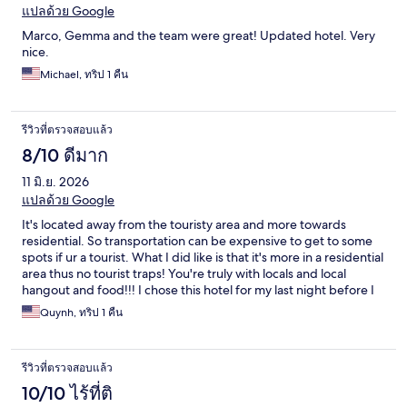
แปลด้วย Google
Marco, Gemma and the team were great! Updated hotel. Very
nice.
Michael, ทริป 1 คืน
รีวิวที่ตรวจสอบแล้ว
8/10 ดีมาก
11 มิ.ย. 2026
แปลด้วย Google
It's located away from the touristy area and more towards
residential. So transportation can be expensive to get to some
spots if ur a tourist. What I did like is that it's more in a residential
area thus no tourist traps! You're truly with locals and local
hangout and food!!! I chose this hotel for my last night before I
flew out of Napoli... I wanted a pool. Pool was perfect on the
Quynh, ทริป 1 คืน
rooftop with the rooftop bar. Would recommend if ur looking
for a peaceful out of the way hotel. Staff was wonderful.
รีวิวที่ตรวจสอบแล้ว
10/10 ไร้ที่ติ