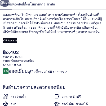
น้า
82+
ภาพรวม
ห้องพัก
ที่ตั้ง
นโยบายการเข้าพัก
พา
เลซ
แอลเอชพี นาโปลี พาเลซ แอนด์ สปา มาพร้อมดาดฟ้า ตั้งอยู่ในทำเลที่
สามารถเดินไป สนามกีฬาดิเอโก อาร์มันโด มาราโดนา ได้ใน 10 นาทีผู้
แอนด์
เข้าพักสามารถเข้าใช้สปาเพื่อเพลิดเพลินกับบริการนวด ทรีทเมนท์ดูแล
ผิวหน้า หรืออโรมาเธอราพี นอกจากนี้ที่พักยังมีอาหารอิตาเลียนพร้อม
เสิร์ฟที่ Ristorante Francy ซึ่งเปิดให้บริการอาหารเช้า อาหารกลางวัน
สปา
และอาหารเย็น ไฮไลท์เพิ่มเติมในโรงแรมสุดหรูแห่งนี้ ได้แก่ 2 บาร์/เลา
นจ์ บาร์ริมสระว่ายน้ำ และเฮลท์คลับ 24 ชั่วโมง นักเดินทางหลายคน
VIP Access
ถูกใจพนักงาน ที่พักนี้อยู่ใกล้ขนส่งสาธารณะ: เดินไม่กี่ก้าวถึง สถานี
Augusto และ 2 นาทีถึง สถานี Naples Piazza Leopardi
ราคา
฿6,402
ห้องทรีทเมนท์สำหรับคู่รัก, ที่อาบน้ำแบบ
ปัจจุบัน
ราคารวม ฿7,501
฿6,402
รวมภาษีและค่าธรรมเนียม
10 ส.ค. - 11 ส.ค.
รีวิว
ยอดเยี่ยม
9.0
ดูรีวิวทั้งหมด 148 รายการ
9.0 จาก 10
สิ่งอำนวยความสะดวกยอดนิยม
สระว่ายน้ำ
อาหารเช้าฟรี
สปา
สัตว์เลี้ยงเข้าพักได้