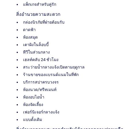
แพ็กเกจสำหรับคู่รัก
สิ่งอำนวยความสะดวก
กล่องนิรภัยที่ฝ่ายต้อนรับ
ดาดฟ้า
ห้องสมุด
เตาผิงในล็อบบี้
ทีวีในส่วนกลาง
เฮลท์คลับ 24 ชั่วโมง
สระว่ายน้ำกลางแจ้งเปิดตามฤดูกาล
ร้านขายของแบรนด์แนมในที่พัก
บริการสปาครบวงจร
ห้องนวด/ทรีทเมนท์
ห้องอบไอน้ำ
ห้องจัดเลี้ยง
เฟอร์นิเจอร์กลางแจ้ง
แบบดั้งเดิม