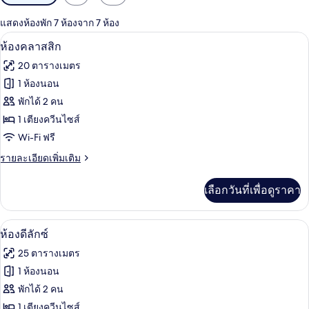
กรอง
แสดงห้องพัก 7 ห้องจาก 7 ห้อง
ที่
ห้องคลาสสิก | เครื่องนอนระดับพรีเมียม, 
เปิด
มี
4
ห้องคลาสสิก
ให้
ภาพถ่าย
20 ตารางเมตร
สำหรับ
ทั้งหมด
1 ห้องนอน
ห้อง
ของ
พักได้ 2 คน
พัก
ห้อง
1 เตียงควีนไซส์
Wi-Fi ฟรี
คลาส
ราย
รายละเอียดเพิ่มเติม
สิก
ละเอียด
เพิ่ม
เลือกวันที่เพื่อดูราคา
เติม
เกี่ยว
กับ
ห้องดีลักซ์ | เครื่องนอนระดับพรีเมียม, เ
เปิด
4
ห้อง
ห้องดีลักซ์
คลาส
ภาพถ่าย
25 ตารางเมตร
สิก
ทั้งหมด
1 ห้องนอน
ของ
พักได้ 2 คน
ห้อง
1 เตียงควีนไซส์