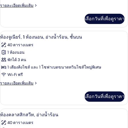
เดน
ราย
รายละเอียดเพิ่มเติม
เชีย
ละเอียด
เพิ่ม
ล,
เลือกวันที่เพื่อดูราคา
เติม
เกี่ยว
เตียง
กับ
เครื่องนอนระดับพรีเมียม, เตียงเมมโมรีโฟ
เปิด
คิง
3
ห้อง
ห้องจูเนียร์, 1 ห้องนอน, อ่างน้ำร้อน, ชั้นบน
เพรส
ภาพถ่าย
ไซส์
40 ตารางเมตร
ซิ
1
ทั้งหมด
เดน
1 ห้องนอน
เชีย
เตียง
ของ
พักได้ 3 คน
ล,
และ
เตียง
ห้อง
1 เตียงคิงไซส์ และ 1 โซฟาเบดขนาดทวินไซส์ใหญ่พิเศษ
คิง
โซฟา
Wi-Fi ฟรี
จู
ไซส์
เบด,
1
ราย
รายละเอียดเพิ่มเติม
เนียร์,
เตียง
ละเอียด
อ่าง
1
และ
เพิ่ม
เลือกวันที่เพื่อดูราคา
โซฟา
เติม
ห้อง
น้ำวน,
เบด,
เกี่ยว
นอน,
วิว
อ่าง
กับ
ห้องคลาสสิกสวีท, อ่างน้ำร้อน | เครื่องน
เปิด
น้ำวน,
6
ห้อง
ห้องคลาสสิกสวีท, อ่างน้ำร้อน
อ่าง
เมือง
วิว
จู
ภาพถ่าย
40 ตารางเมตร
เมือง
น้ำ
เนียร์,