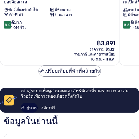
ปอจจิออเรเล
เนเปิลส์ซ
เดย์
คอน
สัตว์เลี้ยงเข้าพักได้
มีที่จอดรถ
สระว่า
อินน์
ติ
Wi-Fi ฟรี
ร้านอาหาร
มีที่จอ
เนเปิลส์
เนนตัล
บาย
เนเปิลส์
8.2
8.6
ดีมาก
ดีเลิ
8.2
8.6
IHG
เนเปิลส์
จาก
จาก
1,014 รีวิว
1,438 
ปอจ
ซิตี้
10,
10,
จิ
เซ็นเตอร
ดี
ดี
ราคา
฿3,891
ออ
มาก,
เลิศ,
ปัจจุบัน
เรเล
ราคารวม ฿5,121
1,014
1,438
คือ
รวมภาษีและค่าธรรมเนียม
รีวิว
รีวิว
฿3,891
10 ส.ค. - 11 ส.ค.
เปรียบเทียบที่พักที่คล้ายกัน
เข้าสู่ระบบเพื่อดูส่วนลดและสิทธิพิเศษที่ร่วมรายการ สะสม
รีวอร์ดเพื่อการท่องเที่ยวครั้งถัดไป
เข้าสู่ระบบ
สมัครฟรี
ข้อมูลในย่านนี้