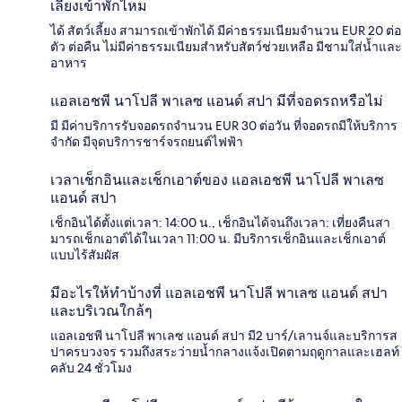
เลี้ยงเข้าพักไหม
ได้ สัตว์เลี้ยง สามารถเข้าพักได้ มีค่าธรรมเนียมจำนวน EUR 20 ต่อ
ตัว ต่อคืน ไม่มีค่าธรรมเนียมสำหรับสัตว์ช่วยเหลือ มีชามใส่น้ำและ
อาหาร
แอลเอชพี นาโปลี พาเลซ แอนด์ สปา มีที่จอดรถหรือไม่
มี มีค่าบริการรับจอดรถจำนวน EUR 30 ต่อวัน ที่จอดรถมีให้บริการ
จำกัด มีจุดบริการชาร์จรถยนต์ไฟฟ้า
เวลาเช็กอินและเช็กเอาต์ของ แอลเอชพี นาโปลี พาเลซ
แอนด์ สปา
เช็กอินได้ตั้งแต่เวลา: 14:00 น., เช็กอินได้จนถึงเวลา: เที่ยงคืนสา
มารถเช็กเอาต์ได้ในเวลา 11:00 น. มีบริการเช็กอินและเช็กเอาต์
แบบไร้สัมผัส
มีอะไรให้ทำบ้างที่ แอลเอชพี นาโปลี พาเลซ แอนด์ สปา
และบริเวณใกล้ๆ
แอลเอชพี นาโปลี พาเลซ แอนด์ สปา มี2 บาร์/เลานจ์และบริการส
ปาครบวงจร รวมถึงสระว่ายน้ำกลางแจ้งเปิดตามฤดูกาลและเฮลท์
คลับ 24 ชั่วโมง