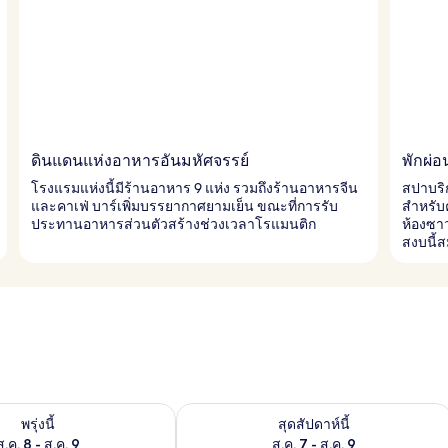
ดินแดนแห่งอาหารอันมหัศจรรย์
พักผ่อ
โรงแรมแห่งนี้มีร้านอาหาร 9 แห่ง รวมถึงร้านอาหารจีน
สปาบริ
และคาเฟ่ บาร์เพิ่มบรรยากาศยามเย็น ขณะที่การรับ
สำหรับค
ประทานอาหารส่วนตัวสร้างช่วงเวลาโรแมนติก
ห้องซา
สงบนี้
องพักว่างในพรุ่งนี้ ส.ค. 8 - ส.ค. 9
ตรวจสอบจำนวนห้องพักว่างในสุดสัปดาห์นี
พรุ่งนี้
สุดสัปดาห์นี้
ส.ค. 8 - ส.ค. 9
ส.ค. 7 - ส.ค. 9