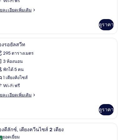
Wi-Fi ฟรี
อง
ย
ยละเอียดเพิ่มเติม
อน
เอียด
่ม
ดูราคา
ิม
่ยว
ก
เครื่องนอนระดับพรีเมียม, เตียงเมมโมรีโฟม, มินิบ
ิด
7
อง
องรอยัลสวีท
าพถ่าย
295 ตารางเมตร
้งหมด
3 ห้องนอน
อง
อง
พักได้ 5 คน
อน
อง
1 เตียงคิงไซส์
Wi-Fi ฟรี
อยัล
ย
ยละเอียดเพิ่มเติม
ีท
เอียด
่ม
ดูราคา
ิม
่ยว
ม, มินิบาร์, ตู้นิรภัยในห้องพัก
เครื่องนอนระดับพรีเมียม, เตียงเมมโมรีโฟม, มินิบ
ิด
7
อง
องดีลักซ์, เตียงควีนไซส์ 2 เตียง
ยัล
าพถ่าย
ยอดเยี่ยม
0