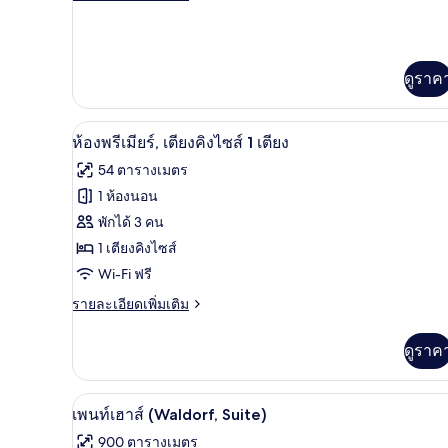
ละเอียด
ซ์
เพิ่ม
เติม
สวีท,
เกี่ยว
ดูราค
1
กับ
ห้อง
ห้อง
ดี
เครื่องนอนระดับพรีเมียม, เตียงเ
เปิด
นอน
ลัก
7
ห้องพรีเมียร์, เตียงคิงไซส์ 1 เตียง
ซ์
ภาพถ่าย
54 ตารางเมตร
สวี
ทั้งหมด
ท,
1 ห้องนอน
1
ของ
พักได้ 3 คน
ห้อง
นอน
ห้อง
1 เตียงคิงไซส์
Wi-Fi ฟรี
พรีเมียร์,
ราย
รายละเอียดเพิ่มเติม
เตียง
ละเอียด
คิง
เพิ่ม
ดูราค
เติม
ไซส์
เกี่ยว
1
กับ
อ่างอาบน้ำและฝักบัวแยกจากกัน,
เปิด
2
ห้อง
เพนท์เฮาส์ (Waldorf, Suite)
เตียง
พรีเมียร์,
ภาพถ่าย
900 ตารางเมตร
เตียง