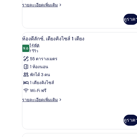
ราย
รายละเอียดเพิ่มเติม
เตียง
ละเอียด
คิง
เพิ่ม
ดูราค
เติม
ไซส์
เกี่ยว
1
กับ
เครื่องนอนระดับพรีเมียม, เตียงเ
เปิด
7
สตู
ห้องดีลักซ์, เตียงคิงไซส์ 1 เตียง
เตียง
ดิ
ภาพถ่าย
ไร้ที่ติ
โอ,
9.6
9.6 จาก 10
(7
7 รีวิว
ทั้งหมด
เตียง
รีวิว)
55 ตารางเมตร
คิง
ของ
ไซส์
1 ห้องนอน
1
ห้อง
พักได้ 3 คน
เตียง
ดี
1 เตียงคิงไซส์
ลัก
Wi-Fi ฟรี
ซ์,
ราย
รายละเอียดเพิ่มเติม
ละเอียด
เตียง
เพิ่ม
คิง
เติม
ดูราค
เกี่ยว
ไซส์
กับ
1
ห้อง
ห้องสวีท (Ambassador) | บริเวณนั