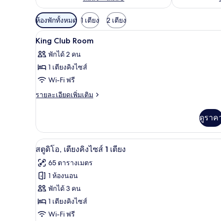
ตัว
ห้องพักทั้งหมด
1 เตียง
2 เตียง
กรอง
ล็อบบี้
เปิด
1
King Club Room
ที่
ภาพถ่าย
มี
พักได้ 2 คน
ทั้งหมด
ให้
1 เตียงคิงไซส์
ของ
สำหรับ
Wi-Fi ฟรี
ห้อง
King
ราย
รายละเอียดเพิ่มเติม
Club
ละเอียด
พัก
เพิ่ม
Room
ดูราค
เติม
เกี่ยว
กับ
เครื่องนอนระดับพรีเมียม, เตียงเ
เปิด
10
King
สตูดิโอ, เตียงคิงไซส์ 1 เตียง
Club
ภาพถ่าย
65 ตารางเมตร
Room
ทั้งหมด
1 ห้องนอน
ของ
พักได้ 3 คน
สตู
1 เตียงคิงไซส์
Wi-Fi ฟรี
ดิโอ,