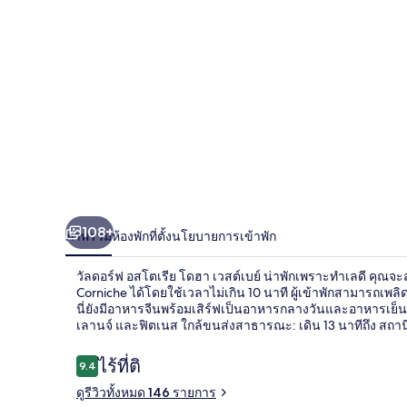
โต
เรีย
โดฮา
เวสต์เบย์
108+
ภาพรวม
ห้องพัก
ที่ตั้ง
นโยบายการเข้าพัก
วัลดอร์ฟ อสโตเรีย โดฮา เวสต์เบย์ น่าพักเพราะทำเลดี คุณจะ
Corniche ได้โดยใช้เวลาไม่เกิน 10 นาที ผู้เข้าพักสามารถเพลิ
นี่ยังมีอาหารจีนพร้อมเสิร์ฟเป็นอาหารกลางวันและอาหารเย็น ไ
เลานจ์ และฟิตเนส ใกล้ขนส่งสาธารณะ: เดิน 13 นาทีถึง สถานีด
รีวิว
ไร้ที่ติ
9.4
9.4 จาก 10
ดูรีวิวทั้งหมด 146 รายการ