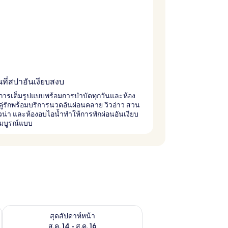
นที่สปาอันเงียบสงบ
การเต็มรูปแบบพร้อมการบำบัดทุกวันและห้อง
ู่รักพร้อมบริการนวดอันผ่อนคลาย วิวอ่าว สวน
วน่า และห้องอบไอน้ำทำให้การพักผ่อนอันเงียบ
สมบูรณ์แบบ
้ ส.ค. 7 - ส.ค. 9
ตรวจสอบจำนวนห้องพักว่างในสุดสัปดาห์หน้า ส.ค. 14 - ส.ค. 16
สุดสัปดาห์หน้า
ส.ค. 14 - ส.ค. 16