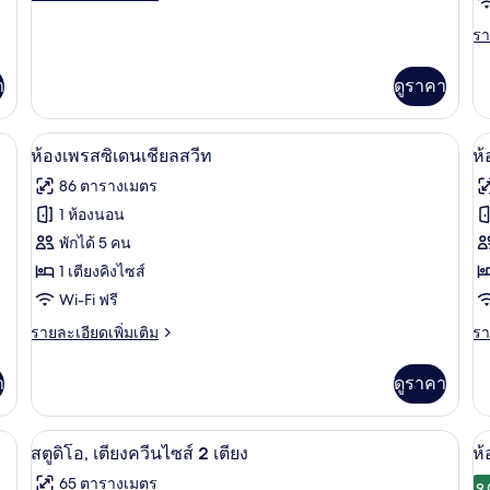
ละเอียด
ห้
1
เพิ่ม
รา
รา
เติม
ห้อง
น
ละ
เกี่ยว
เพิ
นอน
า
ดูราคา
กับ
เต
ห้อง
เกี
พรีเมียร์
กับ
มมโมรีโฟม, มินิบาร์, ตู้นิรภัยในห้องพัก
ห้องเพรสซิเดนเชียลสวีท | วิวจากห้องพั
เปิด
เป
สวี
8
ห้
ห้องเพรสซิเดนเชียลสวีท
ห้
ท,
สวี
ภาพถ่าย
ภ
86 ตารางเมตร
1
ท,
ทั้งหมด
ทั
ห้อง
2
1 ห้องนอน
นอน
ห้
ของ
ข
พักได้ 5 คน
น
ห้อง
1 เตียงคิงไซส์
ห้
Wi-Fi ฟรี
เพรส
ร
ราย
รา
รายละเอียดเพิ่มเติม
รา
ซิ
สว
ละเอียด
ละ
เดน
เพิ่ม
เพิ
า
ดูราคา
เติม
เต
เชีย
เกี่ยว
เกี
ล
กับ
กับ
 เรนชาวเวอร์, ของใช้ในห้องน้ำฟรี
เครื่องนอนระดับพรีเมียม, เตียงเมมโมรีโฟ
เปิด
เป
9
ห้อง
ห้
สตูดิโอ, เตียงควีนไซส์ 2 เตียง
ห้
สวีท
เพรส
รอ
ภาพถ่าย
ภ
65 ตารางเมตร
ซิ
สวี
9.