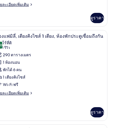
ย
ยละเอียดเพิ่มเติม
เอียด
ม
่ม
ดูราคา
ิม
์,
่ยว
มสิ่งอำนวยความสะดวกสำหรับผู้พิการ | เครื่องนอนระดับพรีเมียม, เตียงเมมโมรีโฟม, ม
สมาร์ททีวี 43 นิ้ว พร้อมช่องดาวเทียม, ทีวี
ิด
8
องแฟมิลี่, เตียงคิงไซส์ 1 เตียง, ห้องพักประตูเชื่อมถึงกัน
อง
ร์
าพถ่าย
ไร้ที่ติ
อน
.0
10.0 จาก 10
(1
1 รีวิว
้งหมด
รีวิว)
290 ตารางเมตร
,
อง
1 ห้องนอน
อง
อง
พักได้ 6 คน
อน
ฟ
1 เตียงคิงไซส์
Wi-Fi ฟรี
ย
ยละเอียดเพิ่มเติม
เอียด
ียง
่ม
ง
ิม
ดูราคา
่ยว
ส์
อง
ม, มินิบาร์, ตู้นิรภัยในห้องพัก
เครื่องนอนระดับพรีเมียม, เตียงเมมโมรีโฟม, มินิบ