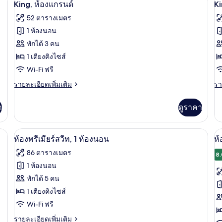
เปิด
เป
แ
8
ห้อง
King, ห้องแกรนด์
Ki
เตียง,
เต
มิ
ดี
ภาพถ่าย
ภ
52 ตารางเมตร
พร้อม
ห้
ลี่,
ลัก
ทั้งหมด
ทั
เต
ซ์,
1 ห้องนอน
สิ่ง
พั
คิง
เตียง
ของ
ข
พักได้ 3 คน
ไซ
คิง
อำนวย
ป
King,
1
K
ไซส์
1 เตียงคิงไซส์
ความ
เช
เตี
1
ห้อง
ห้
Wi-Fi ฟรี
ห้
เตียง,
สะดวก
ถึ
พัก
แก
แ
พร้อม
ราย
รา
รายละเอียดเพิ่มเติม
รา
ปร
สำหรับ
สิ่ง
ละเอียด
ละ
รนด์
ร
เชื
อำนวย
เพิ่ม
เพิ
ผู้
า
ดูราคา
ถึง
ความ
เติม
เต
สว
สะดวก
เกี่ยว
เกี
พิการ
1
สำหรับ
กับ
กับ
มมโมรีโฟม, มินิบาร์, ตู้นิรภัยในห้องพัก
สมาร์ททีวี 43 นิ้ว พร้อมช่องดาวเทียม, ทีว
เปิด
เป
ผู้
10
ห้
King,
Ki
ห้องพรีเมียร์สวีท, 1 ห้องนอน
ห้
พิการ
ห้อง
ห้
ภาพถ่าย
ภ
น
86 ตารางเมตร
แก
แก
8.
ทั้งหมด
ทั
รนด์
รน
1 ห้องนอน
สวี
ของ
ข
พักได้ 5 คน
ท,
1
ห้อง
1 เตียงคิงไซส์
ห้
ห้
Wi-Fi ฟรี
พรีเมียร์
สว
น
ราย
2
รายละเอียดเพิ่มเติม
สวีท,