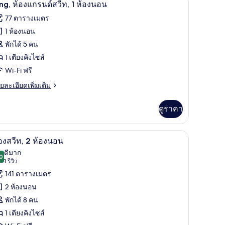
ิด
ฟ
11
ng, ห้องแกรนด์สวีท, 1 ห้องนอน
ียง,
าพถ่าย
77 ตารางเมตร
อง
้งหมด
ียง
1 ห้องนอน
ก
อง
พักได้ 5 คน
ส์
ระตู
ing,
1 เตียงคิงไซส์
ื่อม
ยง,
อง
Wi-Fi ฟรี
อง
งกัน
ก
ย
ยละเอียดเพิ่มเติม
ะตู
เอียด
นด์
่อม
่ม
ดูราคา
กัน
ิม
ีท,
่ยว
ี
เครื่องนอนระดับพรีเมียม, เตียงเมมโมรีโฟม, มินิบ
ิด
อง
6
ng,
องสวีท, 2 ห้องนอน
อง
าพถ่าย
ดีมาก
อน
0
8.0 จาก 10
(1
1 รีวิว
้งหมด
ด์
รีวิว)
141 ตารางเมตร
อง
2 ห้องนอน
อง
พักได้ 8 คน
อง
ีท,
อน
1 เตียงคิงไซส์