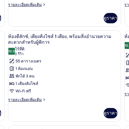
ราย
รา
รายละเอียดเพิ่มเติม
รา
ท
ท
ละเอียด
ละ
เม
เ
เพิ่ม
เพิ
า
ดูราคา
เติม
เต
นท์,
นท
เกี่ยว
เกี
1
2
กับ
กับ
มมโมรีโฟม, มินิบาร์, ตู้นิรภัยในห้องพัก
ห้องดีลักซ์, เตียงคิงไซส์ 1 เตียง, พร้อ
เปิด
เป
8
อ
อ
ห้องดีลักซ์, เตียงคิงไซส์ 1 เตียง, พร้อมสิ่งอำนวยความ
ห้
ห้อง
ห้
พาร์
พา
ภาพถ่าย
ภ
สะดวกสำหรับผู้พิการ
นอน
น
ท
ท
10
ไร้ที่ติ
ทั้งหมด
ทั
เม
เม
10.0
10.0 จาก 10
(2
2 รีวิว
นท์,
นท์
ของ
ข
รีวิว)
55 ตารางเมตร
1
2
ห้อง
ห้
ห้อง
ห้
1 ห้องนอน
นอน
น
ดี
แ
พักได้ 3 คน
ลัก
1 เตียงคิงไซส์
มิ
Wi-Fi ฟรี
ซ์,
ลี่,
รา
รา
ละ
ราย
รายละเอียดเพิ่มเติม
เตียง
เต
เพิ
ละเอียด
คิง
คิ
เต
เพิ่ม
า
ดูราคา
เกี
เติม
ไซส์
ไซ
กับ
เกี่ยว
1
1
ห้
กับ
่งเล่น | สมาร์ททีวี 43 นิ้ว พร้อมช่องดาวเทียม, ทีวี
เครื่องนอนระดับพรีเมียม, เตียงเมมโมรีโฟ