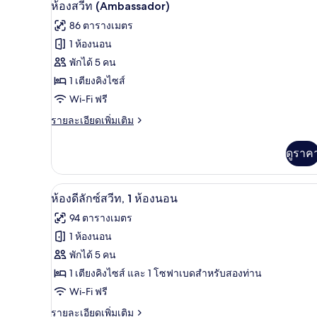
เปิด
ดี
7
ห้องสวีท (Ambassador)
เตียง
ลัก
ภาพถ่าย
86 ตารางเมตร
ซ์,
ทั้งหมด
เตียง
1 ห้องนอน
คิง
ของ
พักได้ 5 คน
ไซส์
1
ห้อง
1 เตียงคิงไซส์
เตียง
Wi-Fi ฟรี
สวีท
(Ambassador)
ราย
รายละเอียดเพิ่มเติม
ละเอียด
เพิ่ม
ดูราค
เติม
เกี่ยว
กับ
เครื่องนอนระดับพรีเมียม, เตียงเ
เปิด
9
ห้อง
ห้องดีลักซ์สวีท, 1 ห้องนอน
สวี
ภาพถ่าย
94 ตารางเมตร
ท
ทั้งหมด
(Ambassador)
1 ห้องนอน
ของ
พักได้ 5 คน
ห้อง
1 เตียงคิงไซส์ และ 1 โซฟาเบดสำหรับสองท่าน
Wi-Fi ฟรี
ดี
ราย
รายละเอียดเพิ่มเติม
ลัก