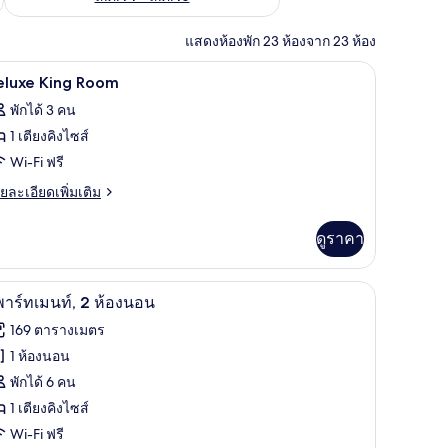
แสดงห้องพัก 23 ห้องจาก 23 ห้อง
เครื่องนอนระดับพรีเมียม, เตียงเมมโมรีโฟม, มินิบ
ิด
5
eluxe King Room
าพถ่าย
พักได้ 3 คน
้งหมด
1 เตียงคิงไซส์
อง
Wi-Fi ฟรี
eluxe
ย
ยละเอียดเพิ่มเติม
ing
เอียด
่ม
oom
ดูราคา
ิม
่ยว
ม, มินิบาร์, ตู้นิรภัยในห้องพัก
เครื่องนอนระดับพรีเมียม, เตียงเมมโมรีโฟม, มินิบ
ิด
9
luxe
าร์ทเมนท์, 2 ห้องนอน
ng
าพถ่าย
169 ตารางเมตร
oom
้งหมด
1 ห้องนอน
อง
พักได้ 6 คน
1 เตียงคิงไซส์
Wi-Fi ฟรี
ร์