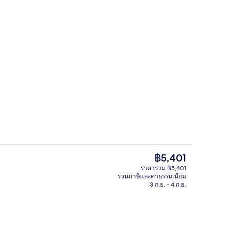
ด้านหน้าที่พัก
ก
ราคา
฿5,401
ปัจจุบัน
ราคารวม ฿5,401
฿5,401
รวมภาษีและค่าธรรมเนียม
, บริการอาหารเช้า อาหารกลางวัน อาหารเย็น และบรันช์
ห้องทรีทเมนท์สำหรับคู่รัก, ซาวน่า, ห้อ
3 ก.ย. - 4 ก.ย.