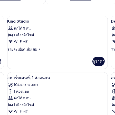
ล็อบบี้
เปิด
เป
1
King Studio
D
ภาพถ่าย
ภ
พักได้ 3 คน
ทั้งหมด
ทั
1 เตียงคิงไซส์
ของ
ข
Wi-Fi ฟรี
King
D
ราย
รา
รายละเอียดเพิ่มเติม
รา
Studio
K
ละเอียด
ละ
เพิ่ม
เพิ
R
า
ดูราคา
เติม
เต
เกี่ยว
เกี
กับ
กับ
มมโมรีโฟม, มินิบาร์, ตู้นิรภัยในห้องพัก
เครื่องนอนระดับพรีเมียม, เตียงเมมโมรีโฟ
เปิด
เป
14
King
De
อพาร์ทเมนท์, 1 ห้องนอน
อพ
Studio
Ki
ภาพถ่าย
ภ
104 ตารางเมตร
R
ทั้งหมด
ทั
1 ห้องนอน
ของ
ข
พักได้ 3 คน
อ
1 เตียงคิงไซส์
อ
Wi-Fi ฟรี
พาร์
พา