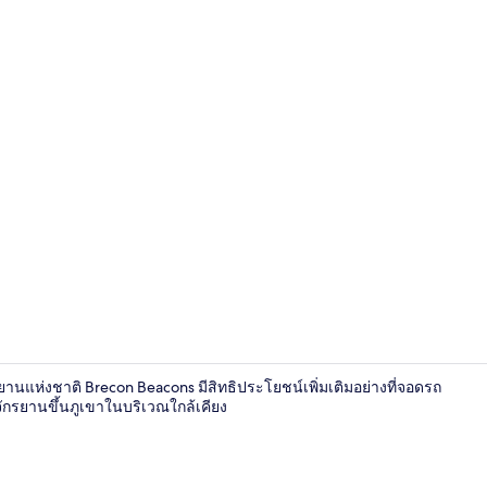
บริเวณภายน
ทยานแห่งชาติ Brecon Beacons มีสิทธิประโยชน์เพิ่มเติมอย่างที่จอดรถ
จักรยานขึ้นภูเขาในบริเวณใกล้เคียง
บริเวณภายน