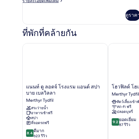
ราย
รายละเอียดเพิ่มเติม
ห้องน้ำ
ละเอียด
เพิ่ม
ใน
ดูราค
เติม
เกี่ยว
ตัว
กับ
ที่พักที่คล้ายกัน
(Garden
ห้อง
View)
ดับเบิล,
ห้องน้ำ
แนนท์ ดู ลอดจ์ โรงแรม แอนด์ สปา บาย เบลวิลลา
โฮวฟิลด์ โฮเท
ใน
ตัว
(Garden
View)
แน
โฮว
แนนท์ ดู ลอดจ์ โรงแรม แอนด์ สปา
โฮวฟิลด์ โฮ
นท์
ฟิลด์
บาย เบลวิลลา
Merthyr Tydfil
ดู
โฮ
Merthyr Tydfil
สัตว์เลี้ยงเข้าพ
ลอด
เทล
Wi-Fi ฟรี
จ์
สระว่ายน้ำ
Merthyr
ปลอดบุหรี่
อาหารเช้าฟรี
โรงแรม
Tydfil
สปา
9.2
แอนด์
ยอดเยี่ยม
9.2
ที่จอดรถฟรี
จาก
สปา
87 รีวิว
8.4
10,
บาย
ดีมาก
8.4
จาก
ยอด
เบล
623 รีวิว