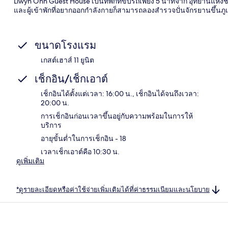
Llwyn Onn Guest House เป็นที่พักที่ขับรถเพียง 5 นาทีจาก อุทยานแห่งช
และผู้เข้าพักที่อยากออกกำลังกายก็สามารถลองสำรวจปั่นจักรยานขึ้นภู
ขนาดโรงแรม
เกสต์เฮาส์ 11 ยูนิต
เช็กอิน/เช็กเอาต์
เช็กอินได้ตั้งแต่เวลา: 16:00 น., เช็กอินได้จนถึงเวลา:
20:00 น.
การเช็กอินก่อนเวลาขึ้นอยู่กับความพร้อมในการให้
บริการ
อายุขั้นต่ำในการเช็กอิน - 18
เวลาเช็กเอาต์คือ 10:30 น.
ดูเพิ่มเติม
*ดูรายละเอียดหรือค่าใช้จ่ายเพิ่มเติมได้ที่ค่าธรรมเนียมและนโยบาย