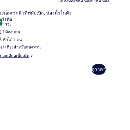
แสดงห้องพัก 4 ห้องจาก 4 ห้อง
ยง, ห้องน้ำในตัว
ห้องเอ็กเซกคิวทีฟดับเบิล, ห้องน้ำในตัว
ิด
2
องเอ็กเซกคิวทีฟดับเบิล, ห้องน้ำในตัว
าพถ่าย
ไร้ที่ติ
8
9.8 จาก 10
(11
11 รีวิว
้งหมด
รีวิว)
1 ห้องนอน
อง
พักได้ 2 คน
อง
1 เตียงสำหรับสองท่าน
็ก
ย
ยละเอียดเพิ่มเติม
ซก
เอียด
่ม
ว
ดูราคา
ิม
่ยว
ฟ
บเบิล,
อง
ก
องน้ำ
ก
น
ฟ
ว
เบิล,
องน้ำ