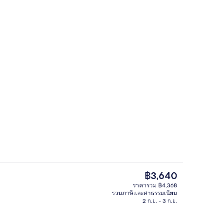
อก
อื่นๆ
ราคา
฿3,640
ปัจจุบัน
ราคารวม ฿4,368
฿3,640
รวมภาษีและค่าธรรมเนียม
อก
เลานจ์
2 ก.ย. - 3 ก.ย.