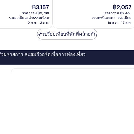
ดี
ราคา
ราคา
฿3,157
฿2,057
มาก,
ปัจจุบัน
ปัจจุบัน
382
ราคารวม ฿3,788
ราคารวม ฿2,468
คือ
คือ
รีวิว
รวมภาษีและค่าธรรมเนียม
รวมภาษีและค่าธรรมเนียม
฿3,157
฿2,057
2 ก.ย. - 3 ก.ย.
16 ส.ค. - 17 ส.ค.
เปรียบเทียบที่พักที่คล้ายกัน
่ร่วมรายการ สะสมรีวอร์ดเพื่อการท่องเที่ยว