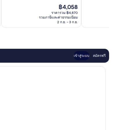
ยอด
ยอด
ราคา
฿4,058
เยี่ยม,
เยี่ยม,
ปัจจุบัน
430
330
ราคารวม ฿4,870
คือ
รีวิว
รีวิว
รวมภาษีและค่าธรรมเนียม
รวมภาษ
฿4,058
2 ก.ย. - 3 ก.ย.
เข้าสู่ระบบ
สมัครฟรี