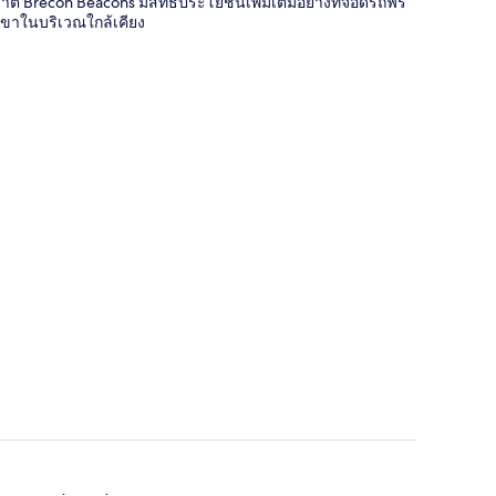
าติ Brecon Beacons มีสิทธิประโยชน์เพิ่มเติมอย่างที่จอดรถฟรี
เขาในบริเวณใกล้เคียง