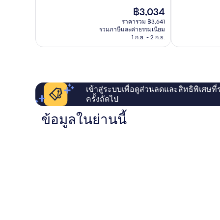
10,
เยี่ยม,
วิลลา
ราคา
฿3,034
ดี
87
Merthyr
ปัจจุบัน
มาก,
รีวิว
Tydfil
ราคารวม ฿3,641
คือ
รวมภาษีและค่าธรรมเนียม
623
฿3,034
1 ก.ย. - 2 ก.ย.
รีวิว
เข้าสู่ระบบเพื่อดูส่วนลดและสิทธิพิเศษที
ครั้งถัดไป
ข้อมูลในย่านนี้