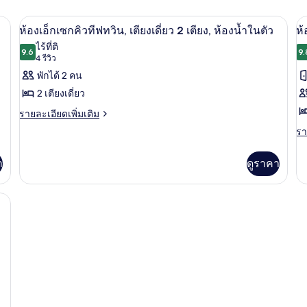
ในตัว, วิวทะเลสาบ
ห้องเอ็กเซกคิวทีฟทวิน, เตียงเดี่ยว 2 เตี
เปิด
เป
1
ห้องเอ็กเซกคิวทีฟทวิน, เตียงเดี่ยว 2 เตียง, ห้องน้ำในตัว
ห้
ภาพถ่าย
ภ
ไร้ที่ติ
9.6
9.
9.6 จาก 10
(4
4 รีวิว
ทั้งหมด
ทั
รีวิว)
พักได้ 2 คน
ของ
ข
2 เตียงเดี่ยว
ห้อง
ห้
ราย
รายละเอียดเพิ่มเติม
เอ็ก
เอ
ละเอียด
รา
รา
เพิ่ม
เซก
เ
ละ
เติม
เพิ
คิว
เกี่ยว
คิ
า
ดูราคา
เต
กับ
เกี
ทีฟ
ที
ห้อง
กับ
en View)
เอ็ก
ทวิน,
ดั
ห้
เซก
เอ็
เตียง
ห้
คิว
เซ
ทีฟ
เดี่ยว
ใ
คิว
ทวิ
ที
2
น,
ตั
ดับ
เตียง
เตียง,
ห้
เดี่ยว
ใน
ห้องน้ำ
2
ตัว