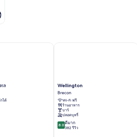
เตียง,
ใน
ห้องน้ำ
ใน
ตัว
า
ตัว
Wellington
ล
Wellington
เทล
Wellington
Brecon
Brecon
ักได้
Wi-Fi ฟรี
ร้านอาหาร
บาร์
ปลอดบุหรี่
8.0
ดีมาก
8.0
จาก
382 รีวิว
10,