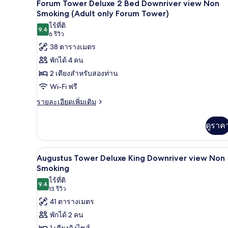
4
Forum
Forum Tower Deluxe 2 Bed Downriver view Non
only
Tower
ภาพถ่าย
Smoking (Adult only Forum Tower)
Forum
Deluxe
ไร้ที่ติ
ทั้งหมด
King
Tower)
9.4
9.4 จาก 10
(6
6 รีวิว
Cityview
ของ
รีวิว)
38 ตารางเมตร
Sofa
Forum
Non
พักได้ 4 คน
Smoking
Tower
2 เตียงสำหรับสองท่าน
(Adult
Deluxe
only
Wi-Fi ฟรี
2
Forum
ราย
รายละเอียดเพิ่มเติม
Tower)
Bed
ละเอียด
Downriver
เพิ่ม
ดูราค
view
เติม
Non
เกี่ยว
กับ
Smoking
เครื่องนอนระดับพรีเมียม, เตียงพ
เปิด
4
Forum
Augustus Tower Deluxe King Downriver view Non
(Adult
Tower
ภาพถ่าย
Smoking
only
Deluxe
ไร้ที่ติ
ทั้งหมด
2
Forum
9.4
9.4 จาก 10
(13
13 รีวิว
Bed
Tower)
ของ
รีวิว)
41 ตารางเมตร
Downriver
Augustus
view
พักได้ 2 คน
Non
Tower
1 เตียงคิงไซส์