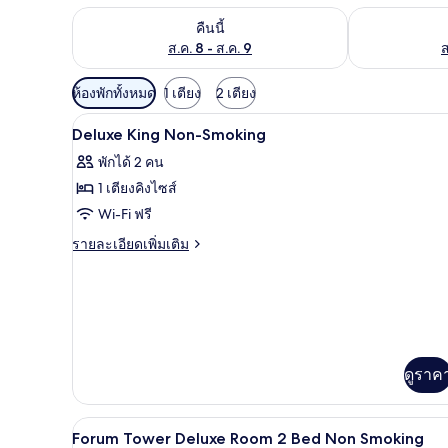
ตรวจสอบจำนวนห้องพักว่างในคืนนี้ ส.ค. 8 - ส.ค. 9
ตรวจสอบจำนวนห้
คืนนี้
ส.ค. 8 - ส.ค. 9
ส
ตัว
ห้องพักทั้งหมด
1 เตียง
2 เตียง
กรอง
ภายใน
เปิด
1
Deluxe King Non-Smoking
ที่
ภาพถ่าย
มี
พักได้ 2 คน
ทั้งหมด
ให้
1 เตียงคิงไซส์
ของ
สำหรับ
Wi-Fi ฟรี
ห้อง
Deluxe
ราย
รายละเอียดเพิ่มเติม
King
ละเอียด
พัก
เพิ่ม
Non-
เติม
Smoking
เกี่ยว
กับ
Deluxe
King
ดูราค
Non-
Smoking
เครื่องนอนระดับพรีเมียม, เตียงพ
เปิด
4
Forum Tower Deluxe Room 2 Bed Non Smoking