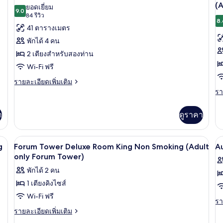
De
Tower
ภาพถ่าย
ภ
(A
ยอดเยี่ยม
Tower)
Ki
Deluxe
9.0
9.0 จาก 10
(84
84 รีวิว
ทั้งหมด
ทั
B
Room
8.
รีวิว)
41 ตารางเมตร
N
King
ของ
ข
Sm
Non
พักได้ 4 คน
Augustus
F
Smoking
2 เตียงสำหรับสองท่าน
(Adult
Tower
T
only
Wi-Fi ฟรี
Deluxe
L
Forum
2
K
ราย
รายละเอียดเพิ่มเติม
Tower)
ละเอียด
รา
รา
Bed
R
เพิ่ม
ละ
Non
N
เติม
เพิ
า
ดูราคา
Smoking
S
เกี่ยว
เต
กับ
(
เกี
Augustus
กับ
o
ร้อมฟูกเสริมที่นอน, ตู้นิรภัยในห้องพัก
เครื่องนอนระดับพรีเมียม, เตียงพร้อมฟูกเ
เปิด
เป
Tower
7
F
g
Forum Tower Deluxe Room King Non Smoking (Adult
A
F
Deluxe
T
ภาพถ่าย
ภ
only Forum Tower)
T
2
Lu
ทั้งหมด
พักได้ 2 คน
ทั
Bed
Ki
Non
Ri
1 เตียงคิงไซส์
ของ
ข
Smoking
N
Wi-Fi ฟรี
Forum
A
Sm
รา
รา
(A
Tower
T
ละ
ราย
รายละเอียดเพิ่มเติม
on
เพิ
ละเอียด
Deluxe
D