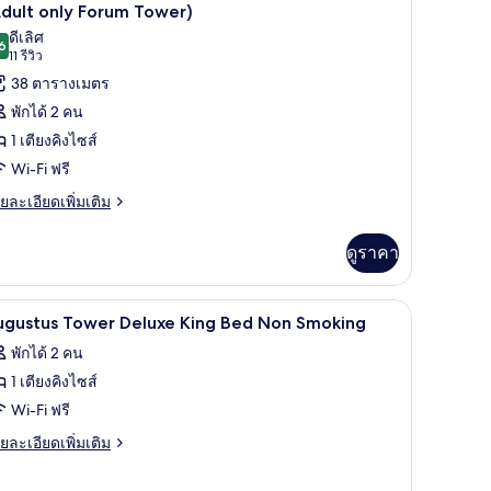
luxe
าพถ่าย
dult only Forum Tower)
ng
ดีเลิศ
้งหมด
ed
6
8.6 จาก 10
(11
11 รีวิว
on
อง
รีวิว)
oking
38 ตารางเมตร
orum
พักได้ 2 คน
ower
1 เตียงคิงไซส์
uxury
Wi-Fi ฟรี
ing
ย
ยละเอียดเพิ่มเติม
iverview
เอียด
on
่ม
ดูราคา
moking
ิม
Adult
่ยว
nly
สริมที่นอน, ตู้นิรภัยในห้องพัก
เครื่องนอนระดับพรีเมียม, เตียงพร้อมฟูกเสริมที่น
ิด
7
orum
ugustus Tower Deluxe King Bed Non Smoking
orum
ower
าพถ่าย
พักได้ 2 คน
ower)
xury
้งหมด
ng
1 เตียงคิงไซส์
verview
อง
Wi-Fi ฟรี
on
ugustus
oking
ย
ยละเอียดเพิ่มเติม
dult
ower
เอียด
ly
่ม
eluxe