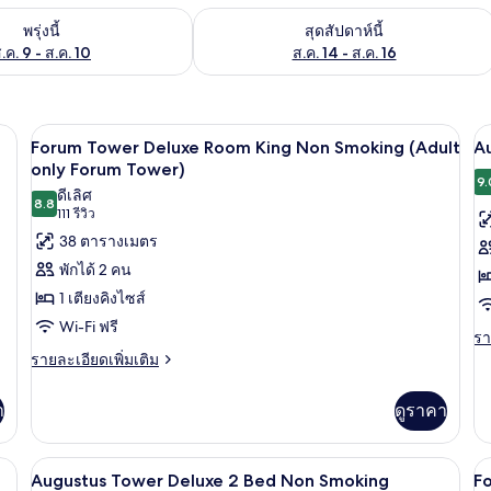
องพักว่างในพรุ่งนี้ ส.ค. 9 - ส.ค. 10
ตรวจสอบจำนวนห้องพักว่างในสุดสัปดาห์นี
พรุ่งนี้
สุดสัปดาห์นี้
.ค. 9 - ส.ค. 10
ส.ค. 14 - ส.ค. 16
เครื่องนอนระดับพรีเมียม, เตียงพร้อมฟูกเ
เปิด
เป
4
Forum Tower Deluxe Room King Non Smoking (Adult
A
ภาพถ่าย
ภ
only Forum Tower)
9.
ดีเลิศ
ทั้งหมด
ทั
8.8
8.8 จาก 10
(111
111 รีวิว
ของ
ข
รีวิว)
38 ตารางเมตร
Forum
A
พักได้ 2 คน
Tower
T
1 เตียงคิงไซส์
Deluxe
D
Wi-Fi ฟรี
Room
K
รา
รา
ละ
ราย
รายละเอียดเพิ่มเติม
King
B
เพิ
ละเอียด
Non
N
เต
เพิ่ม
า
ดูราคา
Smoking
S
เกี
เติม
กับ
(Adult
เกี่ยว
Au
กับ
only
ร้อมฟูกเสริมที่นอน, ตู้นิรภัยในห้องพัก
เครื่องนอนระดับพรีเมียม, เตียงพร้อมฟูกเ
เปิด
เป
T
4
Forum
Augustus Tower Deluxe 2 Bed Non Smoking
F
Forum