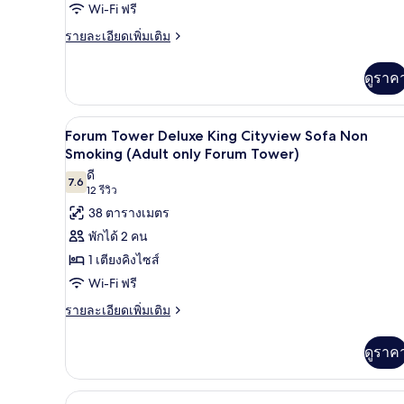
only
Wi-Fi ฟรี
2
Forum
ราย
รายละเอียดเพิ่มเติม
Tower)
Bed
ละเอียด
Riverview
เพิ่ม
ดูราค
Non
เติม
Smoking
เกี่ยว
กับ
(Adult
เครื่องนอนระดับพรีเมียม, เตียงพ
เปิด
4
Forum
Forum Tower Deluxe King Cityview Sofa Non
only
Tower
ภาพถ่าย
Smoking (Adult only Forum Tower)
Forum
Luxury
ดี
ทั้งหมด
2
Tower)
7.6
7.6 จาก 10
(12
12 รีวิว
Bed
ของ
รีวิว)
38 ตารางเมตร
Riverview
Forum
Non
พักได้ 2 คน
Smoking
Tower
1 เตียงคิงไซส์
(Adult
Deluxe
only
Wi-Fi ฟรี
King
Forum
ราย
รายละเอียดเพิ่มเติม
Tower)
Cityview
ละเอียด
Sofa
เพิ่ม
ดูราค
Non
เติม
Smoking
เกี่ยว
กับ
(Adult
เครื่องนอนระดับพรีเมียม, เตียงพ
เปิด