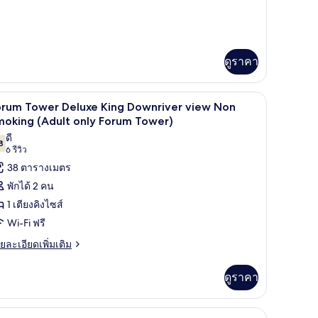
orum
ิม
ing
wer)
่ยว
ed
gustus
on
ower
ดูราคา
moking
luxe
ng
ed
สริมที่นอน, ตู้นิรภัยในห้องพัก
เครื่องนอนระดับพรีเมียม, เตียงพร้อมฟูกเสริมที่น
ิด
4
orum Tower Deluxe King Downriver view Non
on
าพถ่าย
moking (Adult only Forum Tower)
oking
ดี
้งหมด
8
7.8 จาก 10
(6
6 รีวิว
อง
รีวิว)
38 ตารางเมตร
orum
พักได้ 2 คน
ower
1 เตียงคิงไซส์
eluxe
Wi-Fi ฟรี
ing
ย
ยละเอียดเพิ่มเติม
ownriver
เอียด
iew
่ม
ดูราคา
on
ิม
moking
่ยว
Adult
สริมที่นอน, ตู้นิรภัยในห้องพัก
Forum Tower Luxury 2 Bed Riverview Sofa Non 
ิด