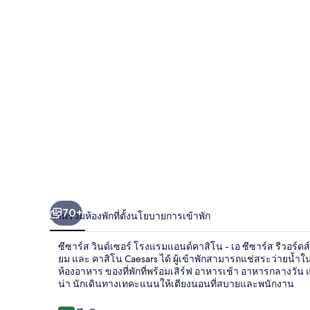
วิน
ด์
เซอร์
โรงแรม
แอนด์
คา
สิโน
-
70+
เอ
ภาพรวม
ห้องพัก
ที่ตั้ง
นโยบายการเข้าพัก
ซี
ซีซาร์ส วินด์เซอร์ โรงแรมแอนด์คาสิโน - เอ ซีซาร์ส รีวอร์ดส
ยม และ คาสิโน Caesars ได้ ผู้เข้าพักสามารถแช่สระว่ายน้ำใน
ซาร์ส
ห้องอาหาร ของที่พักที่พร้อมเสิร์ฟ อาหารเช้า อาหารกลางวัน 
น่า นักเดินทางเทคะแนนให้เตียงนอนที่สบายและพนักงาน
รี