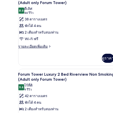
ภาพถ่าย
(Adult only Forum Tower)
ดีเลิศ
ทั้งหมด
8.6
8.6 จาก 10
(44
44 รีวิว
ของ
รีวิว)
38 ตารางเมตร
Forum
พักได้ 4 คน
Tower
2 เตียงสำหรับสองท่าน
Deluxe
Wi-Fi ฟรี
Room
ราย
รายละเอียดเพิ่มเติม
2
ละเอียด
Bed
เพิ่ม
ดูราค
Non
เติม
Smoking
เกี่ยว
กับ
(Adult
เครื่องนอนระดับพรีเมียม, เตียงพ
เปิด
4
Forum
Forum Tower Luxury 2 Bed Riverview Non Smokin
only
Tower
ภาพถ่าย
(Adult only Forum Tower)
Forum
Deluxe
ไร้ที่ติ
ทั้งหมด
Room
Tower)
9.4
9.4 จาก 10
(9
9 รีวิว
2
ของ
รีวิว)
42 ตารางเมตร
Bed
Forum
Non
พักได้ 4 คน
Smoking
Tower
2 เตียงสำหรับสองท่าน
(Adult
Luxury