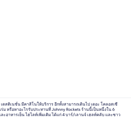
6 ห้องอาหาร
์ เดสติเนชั่น มีคาสิโนให้บริการ อีกทั้งสามารถเดินไป เดอะ โคลอสเซี
ร่ม หรือหาอะไรรับประทานที่ Johnny Rockets ร้านนี้เป็นหนึ่งใน 6
และอาหารเย็น ไฮไลท์เพิ่มเติม ได้แก่ 4 บาร์/เลานจ์ เฮลท์คลับ และซาว
Room Type As