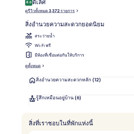
รีวิว
ดีเลิศ
8.6
8.6 จาก 10
วอร์ดส์
ดูรีวิวทั้งหมด 3,372 รายการ
เด
FORUM TOWER 
สิ่งอำนวยความสะดวกยอดนิยม
สติ
สระว่ายน้ำ
เนชั่น
Wi-Fi ฟรี
มีห้องที่เชื่อมต่อกันให้บริการ
ดูทั้งหมด
สิ่งอำนวยความสะดวกหลัก
(12)
รู้สึกเหมือนอยู่บ้าน
(6)
สิ่งที่เราชอบในที่พักแห่งนี้