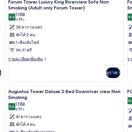
Tower
4
F
Forum Tower Luxury King Riverview Sofa Non
F
o
Deluxe
T
ภาพถ่าย
ภ
Smoking (Adult only Forum Tower)
S
F
King
De
ไร้ที่ติ
ทั้งหมด
ทั
w/
Ki
T
9.4
9.
9.4 จาก 10
(11
11 รีวิว
Sofa
Do
ของ
ข
รีวิว)
Non
38 ตารางเมตร
vi
Smoking
Forum
F
N
พักได้ 2 คน
Sm
Tower
T
1 เตียงคิงไซส์
(A
Luxury
L
on
Wi-Fi ฟรี
King
2
F
ราย
รา
รายละเอียดเพิ่มเติม
รา
Riverview
To
B
ละเอียด
ละ
Sofa
R
เพิ่ม
เพิ
า
ดูราคา
Non
S
เติม
เต
Smoking
N
เกี่ยว
เกี
กับ
กับ
(Adult
S
ร้อมฟูกเสริมที่นอน, ตู้นิรภัยในห้องพัก
เครื่องนอนระดับพรีเมียม, เตียงพร้อมฟูกเ
เปิด
เป
4
Forum
F
Augustus Tower Deluxe 2 Bed Downriver view Non
F
only
(
Tower
T
ภาพถ่าย
ภ
Smoking
Forum
o
Luxury
Lu
10
ไร้ที่ติ
ทั้งหมด
ทั
King
2
Tower)
F
9.6
9.6 จาก 10
(4
4 รีวิว
Riverview
B
T
ของ
ข
รีวิว)
41 ตารางเมตร
Sofa
Ri
Augustus
F
Non
So
พักได้ 4 คน
Smoking
N
Tower
T
2 เตียงสำหรับสองท่าน