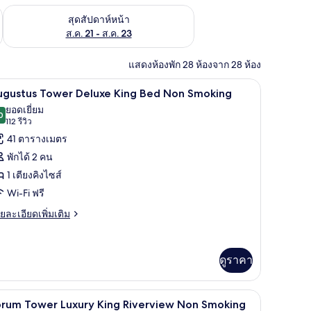
้ ส.ค. 14 - ส.ค. 16
ตรวจสอบจำนวนห้องพักว่างในสุดสัปดาห์หน้า ส.ค. 21 - ส.ค. 23
สุดสัปดาห์หน้า
ส.ค. 21 - ส.ค. 23
แสดงห้องพัก 28 ห้องจาก 28 ห้อง
สริมที่นอน, ตู้นิรภัยในห้องพัก
Augustus Tower Deluxe King Bed Non Smoking |
ิด
4
ugustus Tower Deluxe King Bed Non Smoking
าพถ่าย
ยอดเยี่ยม
0
9.0 จาก 10
(112
112 รีวิว
้งหมด
รีวิว)
41 ตารางเมตร
อง
พักได้ 2 คน
ugustus
1 เตียงคิงไซส์
ower
Wi-Fi ฟรี
eluxe
ing
ย
ยละเอียดเพิ่มเติม
เอียด
ed
่ม
on
ิม
ดูราคา
moking
่ยว
gustus
สริมที่นอน, ตู้นิรภัยในห้องพัก
เครื่องนอนระดับพรีเมียม, เตียงพร้อมฟูกเสริมที่น
ิด
ower
4
orum Tower Luxury King Riverview Non Smoking