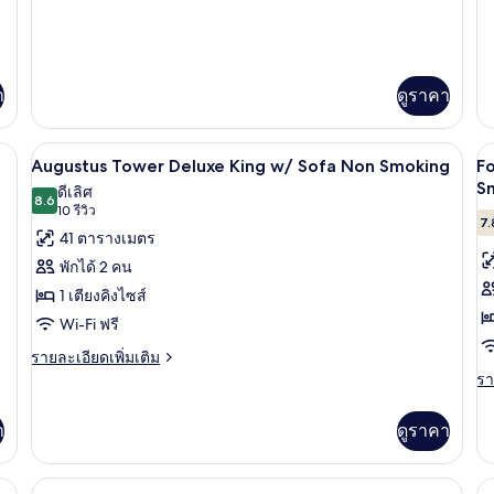
F
เต
เพิ่ม
Room
K
To
เกี
เติม
King
B
กับ
เกี่ยว
Au
Non
N
กับ
T
Forum
า
ดูราคา
Smoking
S
De
Tower
(Adult
Ki
Deluxe
only
B
Room
ร้อมฟูกเสริมที่นอน, ตู้นิรภัยในห้องพัก
เครื่องนอนระดับพรีเมียม, เตียงพร้อมฟูกเ
เปิด
เป
4
Augustus Tower Deluxe King w/ Sofa Non Smoking
F
N
King
Forum
ภาพถ่าย
ภ
S
Sm
Non
ดีเลิศ
Tower)
8.6
8.6 จาก 10
Smoking
(10
10 รีวิว
ทั้งหมด
ทั
7.
(Adult
รีวิว)
41 ตารางเมตร
only
ของ
ข
พักได้ 2 คน
Forum
Augustus
F
Tower)
1 เตียงคิงไซส์
Tower
T
Wi-Fi ฟรี
Deluxe
D
King
K
ราย
รายละเอียดเพิ่มเติม
ละเอียด
รา
รา
w/
D
เพิ่ม
ละ
Sofa
v
เติม
เพิ
า
ดูราคา
Non
N
เกี่ยว
เต
กับ
Smoking
S
เกี
Augustus
กับ
(
ร้อมฟูกเสริมที่นอน, ตู้นิรภัยในห้องพัก
เครื่องนอนระดับพรีเมียม, เตียงพร้อมฟูกเ
เปิด
เป