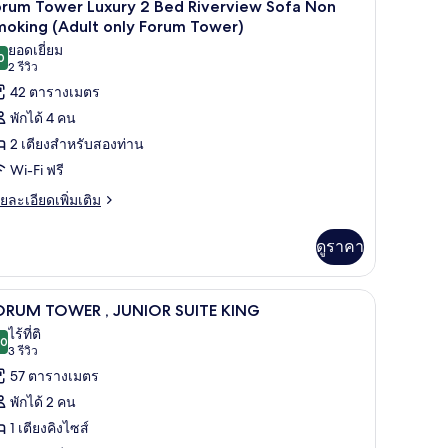
4
orum
orum Tower Luxury 2 Bed Riverview Sofa Non
nly
ower
าพถ่าย
moking (Adult only Forum Tower)
orum
luxe
ยอดเยี่ยม
้งหมด
ng
ower)
0
9.0 จาก 10
(2
2 รีวิว
wnriver
อง
รีวิว)
42 ตารางเมตร
ew
orum
on
พักได้ 4 คน
oking
ower
2 เตียงสำหรับสองท่าน
dult
uxury
ly
Wi-Fi ฟรี
orum
ย
ยละเอียดเพิ่มเติม
wer)
ed
เอียด
iverview
่ม
ดูราคา
ofa
ิม
on
่ยว
moking
สริมที่นอน, ตู้นิรภัยในห้องพัก
FORUM TOWER , JUNIOR SUITE KING | เครื่องนอน
ิด
4
orum
ORUM TOWER , JUNIOR SUITE KING
Adult
ower
าพถ่าย
ไร้ที่ติ
nly
xury
.0
10.0 จาก 10
(3
3 รีวิว
้งหมด
orum
รีวิว)
57 ตารางเมตร
ed
ower)
อง
verview
พักได้ 2 คน
ORUM
fa
1 เตียงคิงไซส์
on
OWER