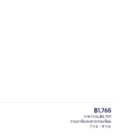
, บริการอาหารเช้า อาหารกลางวัน อาหารเย็น และบรันช์
ที่จอดรถฟรี
ราคา
฿1,765
ปัจจุบัน
ราคารวม ฿2,707
฿1,765
รวมภาษีและค่าธรรมเนียม
signed on Arrival | เครื่องนอนระดับพรีเมียม, เตียงพร้อมฟูกเสริมที่นอน, ตู้นิรภ
ห้องดีลักซ์สวีท, เตียงคิงไซส์ 1 เตียง, ช
7 ก.ย. - 8 ก.ย.