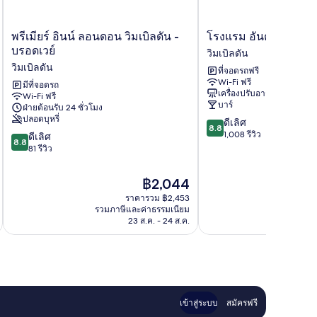
ำหรับ
นวย
าม
พรีเมียร์
โรงแรม
พรีเมียร์ อินน์ ลอนดอน วิมเบิลดัน -
โรงแรม อันตัวแน็ต วิม
ิการ
ดวก
อินน์
อัน
บรอดเวย์
วิมเบิลดัน
หรับ
with
ลอนดอน
ตัว
วิมเบิลดัน
ที่จอดรถฟรี
วิมเบิลดัน
แน็ต
ree
การ
Wi-Fi ฟรี
-
มีที่จอดรถ
วิมเบิลดัน
ot
ith
เครื่องปรับอากาศ
Wi-Fi ฟรี
บร
วิมเบิลดัน
บาร์
ee
reakfast)
ฝ่ายต้อนรับ 24 ชั่วโมง
อด
t
ปลอดบุหรี่
8.8
ดีเลิศ
เวย์
8.8
eakfast)
จาก
1,008 รีวิว
8.8
วิมเบิลดัน
ดีเลิศ
8.8
10,
จาก
81 รีวิว
ดี
10,
เลิศ,
ดี
ราคา
฿2,044
1,008
เลิศ,
ปัจจุบัน
รีวิว
ราคารวม ฿2,453
81
คือ
รวมภาษีและค่าธรรมเนียม
รวมภาษ
รีวิว
฿2,044
23 ส.ค. - 24 ส.ค.
เข้าสู่ระบบ
สมัครฟรี