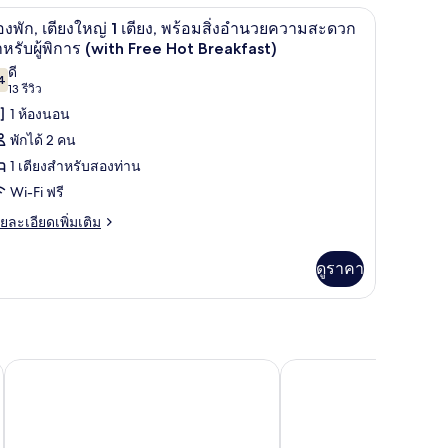
ith
ดผ้า, เปล/เตียงเด็กอ่อน (ฟรี)
, เปล/เตียงเด็กอ่อน (ฟรี)
ห้องพัก, เตียงใหญ่ 1 เตียง, พร้อมสิ่งอำนวยความ
ิด
ee
4
องพัก, เตียงใหญ่ 1 เตียง, พร้อมสิ่งอำนวยความสะดวก
t
าพถ่าย
หรับผู้พิการ (with Free Hot Breakfast)
eakfast)
ดี
้งหมด
4
7.4 จาก 10
(13
13 รีวิว
อง
รีวิว)
1 ห้องนอน
อง
พักได้ 2 คน
ก,
1 เตียงสำหรับสองท่าน
ียง
Wi-Fi ฟรี
หญ่
ย
ยละเอียดเพิ่มเติม
เอียด
่ม
ดูราคา
ียง,
ิม
่ยว
ร้อม
อง
ง
,
ำนวย
ียง
ทัลการ์ธ โร้ด
พรีเมียร์ อินน์ ลอนดอน วิมเบิลดัน - บรอดเวย์
โรงแรม อันตัวแน็ต วิมเบ
ญ่
วาม
ะดวก
ยง,
้อม