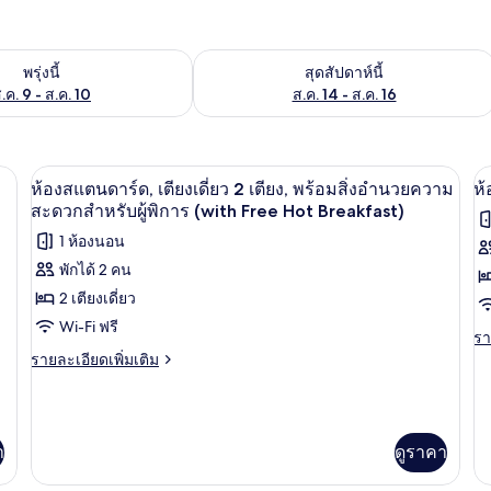
องพักว่างในพรุ่งนี้ ส.ค. 9 - ส.ค. 10
ตรวจสอบจำนวนห้องพักว่างในสุดสัปดาห์นี
พรุ่งนี้
สุดสัปดาห์นี้
.ค. 9 - ส.ค. 10
ส.ค. 14 - ส.ค. 16
ง (with Free Hot Breakfast) | 1 ห้องนอน, โต๊ะทำงาน, เตารีด/โต๊ะรีดผ้า, เปล/เตี
1 ห้องนอน, โต๊ะทำงาน, เตารีด/โต๊ะรีดผ้า
เปิด
เป
5
ห้องสแตนดาร์ด, เตียงเดี่ยว 2 เตียง, พร้อมสิ่งอำนวยความ
ห้
ภาพถ่าย
ภ
สะดวกสำหรับผู้พิการ (with Free Hot Breakfast)
ทั้งหมด
1 ห้องนอน
ทั
พักได้ 2 คน
ของ
ข
2 เตียงเดี่ยว
ห้อง
ห้
Wi-Fi ฟรี
สแตนดาร์ด,
ส
รา
รา
ละ
ราย
รายละเอียดเพิ่มเติม
(
เตียง
เพิ
ละเอียด
F
เต
เพิ่ม
เดี่ยว
H
เกี
เติม
2
กับ
เกี่ยว
B
า
ดูราคา
ห้
เตียง,
กับ
สแ
ห้อง