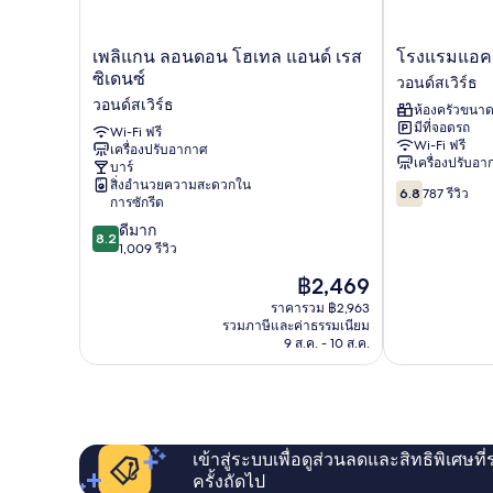
Breakfast)
โซฟา
เบด
(with
เพ
โรง
เพลิแกน ลอนดอน โฮเทล แอนด์ เรส
โรงแรมแอคเ
Free
ลิ
แรม
ซิเดนซ์
วอนด์สเวิร์ธ
Hot
แกน
แอ
วอนด์สเวิร์ธ
Breakfast)
ห้องครัวขนาด
ลอนดอน
ค
มีที่จอดรถ
โฮ
Wi-Fi ฟรี
เซี
Wi-Fi ฟรี
เครื่องปรับอากาศ
เทล
ยม
เครื่องปรับอ
บาร์
แอนด์
พาร์
สิ่งอำนวยความสะดวกใน
6.8
เรส
ค
6.8
787 รีวิว
การซักรีด
จาก
ซิ
วอน
8.2
10,
ดีมาก
เดน
ด์สเวิร์ธ
8.2
จาก
787
1,009 รีวิว
ซ์
10,
รีวิว
วอน
ราคา
฿2,469
ดี
ด์สเวิร์ธ
ปัจจุบัน
มาก,
ราคารวม ฿2,963
คือ
รวมภาษีและค่าธรรมเนียม
1,009
฿2,469
9 ส.ค. - 10 ส.ค.
รีวิว
เข้าสู่ระบบเพื่อดูส่วนลดและสิทธิพิเศษที
ครั้งถัดไป