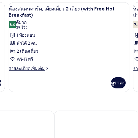
พร้อม
(w
สแตนดาร์ด,
ยง และโซฟาเบด (with Free Hot Breakfast) | 1 ห้องนอน, โต๊ะทำงาน, เตารีด/โต๊ะรี
1 ห้องนอน, โต๊ะทำงาน, เตารีด/โต๊ะรีดผ้า
เปิด
เป
Fr
เตียง
6
สิ่ง
ห้องสแตนดาร์ด, เตียงเดี่ยว 2 เตียง (with Free Hot
ห้
Ho
เดี่ยว
ภาพถ่าย
ภ
Breakfast)
สำ
อำนวย
Br
2
ดีมาก
ทั้งหมด
ทั
เตียง,
8.0
7.
ความ
8.0 จาก 10
(39
39 รีวิว
พร้อม
ของ
ข
รีวิว)
สิ่ง
สะดวก
1 ห้องนอน
อำนวย
ห้อง
ห้
พักได้ 2 คน
สำหรับ
ความ
สแตนดาร์ด,
พั
2 เตียงเดี่ยว
สะดวก
ผู้
สำหรับ
เตียง
Wi-Fi ฟรี
เต
พิการ
ผู้
พิการ
เดี่ยว
ราย
ใ
รา
รายละเอียดเพิ่มเติม
รา
(with
(with
ละเอียด
ละ
2
1
Free
Free
เพิ่ม
เพิ
า
ดูราคา
Hot
เตียง
เต
Hot
เติม
เต
Breakfast)
เกี่ยว
เกี
Breakfast)
(with
พ
กับ
กับ
Free
ห้อง
ห้
สิ่
Hot
สแตนดาร์ด,
พัก
อ
เตียง
เต
Breakfast)
ยม พาร์ค
พรีเมียร์ อินน์ ลอนดอน แฮมเมอร์สมิธ - 
เดี่ยว
ให
ค
2
1
ส
เตียง
เตี
(with
พร