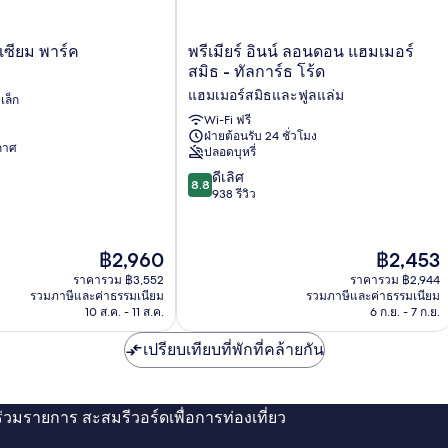
ส
Free
สิ่ง
Hot
อำ
ผู้
Breakfast)
คว
พรีเมียร์
ซียม พาร์ค
พรีเมียร์ อินน์ ลอนดอน แฮมเมอร์
พ
สะ
อินน์
สมิธ - ทัลการ์ธ โร้ด
สำ
(
ลอนดอน
แฮมเมอร์สมิธและฟูลแล่ม
ผู้
เล็ก
แฮม
F
พิ
เม
Wi-Fi ฟรี
H
(w
ฝ่ายต้อนรับ 24 ชั่วโมง
อร์
ากาศ
Fr
B
ปลอดบุหรี่
สมิธ
Ho
-
8.8
ดีเลิศ
8.8
Br
ทัล
จาก
938 รีวิว
การ์
10,
ธ
ดี
โร้ด
เลิศ,
ราคา
ราคา
฿2,960
฿2,453
แฮม
938
ปัจจุบัน
ปัจจุบัน
ราคารวม ฿3,552
ราคารวม ฿2,944
เม
รีวิว
คือ
คือ
รวมภาษีและค่าธรรมเนียม
รวมภาษีและค่าธรรมเนียม
อร์
฿2,960
฿2,453
10 ส.ค. - 11 ส.ค.
6 ก.ย. - 7 ก.ย.
สมิธ
และ
เปรียบเทียบที่พักที่คล้ายกัน
ฟูล
แล่ม
่ร่วมรายการ สะสมรีวอร์ดเพื่อการท่องเที่ยว