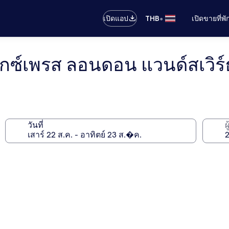
•
เปิดแอป
THB
เปิดขายที่พ
เอ็กซ์เพรส ลอนดอน แวนด์สเวิร
วันที่
ผ