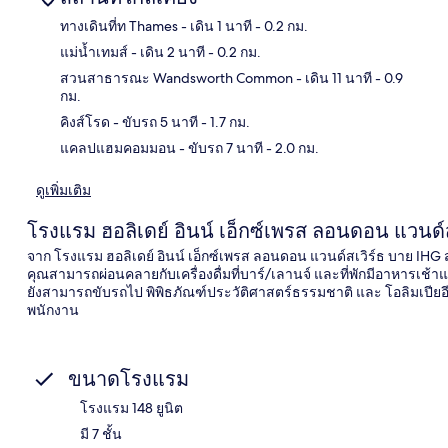
ทางเดินที่ท Thames
- เดิน 1 นาที
- 0.2 กม.
แม่น้ำเทมส์
- เดิน 2 นาที
- 0.2 กม.
แผนท
สวนสาธารณะ Wandsworth Common
- เดิน 11 นาที
- 0.9
กม.
คิงส์โรด
- ขับรถ 5 นาที
- 1.7 กม.
แคลปแฮมคอมมอน
- ขับรถ 7 นาที
- 2.0 กม.
ดูเพิ่มเติม
โรงแรม ฮอลิเดย์ อินน์ เอ็กซ์เพรส ลอนดอน แวนด์
จาก โรงแรม ฮอลิเดย์ อินน์ เอ็กซ์เพรส ลอนดอน แวนด์สเวิร์ธ บาย IHG
คุณสามารถผ่อนคลายกับเครื่องดื่มที่บาร์/เลานจ์ และที่พักมีอาหารเช้าแ
ยังสามารถขับรถไป พิพิธภัณฑ์ประวัติศาสตร์ธรรมชาติ และ โอลิมเปียอีเ
พนักงาน
ขนาดโรงแรม
โรงแรม 148 ยูนิต
มี 7 ชั้น