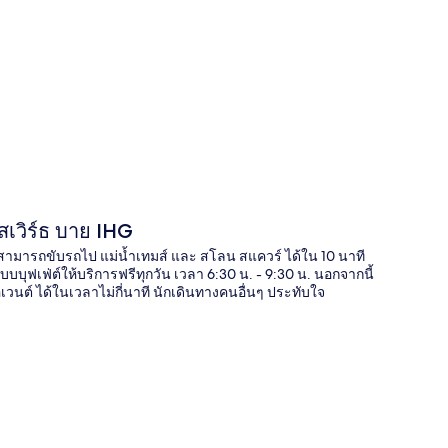
ี่
สเวิร์ธ บาย IHG
 สามารถขับรถไป แม่น้ำเทมส์ และ สโลน สแควร์ ได้ใน 10 นาที
บบบุฟเฟ่ต์ให้บริการฟรีทุกวัน เวลา 6:30 น. - 9:30 น. นอกจากนี้
วนต์ ได้ในเวลาไม่กี่นาที นักเดินทางคนอื่นๆ ประทับใจ