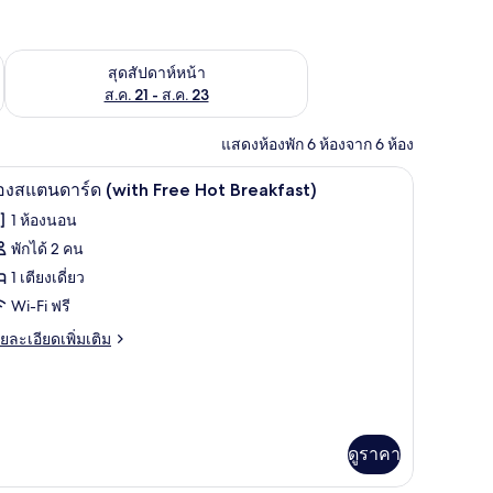
้ ส.ค. 14 - ส.ค. 16
ตรวจสอบจำนวนห้องพักว่างในสุดสัปดาห์หน้า ส.ค. 21 - ส.ค. 23
สุดสัปดาห์หน้า
ส.ค. 21 - ส.ค. 23
แสดงห้องพัก 6 ห้องจาก 6 ห้อง
ยงเด็กอ่อน (ฟรี)
, เปล/เตียงเด็กอ่อน (ฟรี)
1 ห้องนอน, โต๊ะทำงาน, เตารีด/โต๊ะรีดผ้า, เปล/เต
ิด
4
องสแตนดาร์ด (with Free Hot Breakfast)
าพถ่าย
1 ห้องนอน
้งหมด
พักได้ 2 คน
อง
1 เตียงเดี่ยว
อง
Wi-Fi ฟรี
แตนดาร์ด
ย
ยละเอียดเพิ่มเติม
เอียด
with
่ม
ree
ิม
ot
่ยว
reakfast)
ดูราคา
อง
ตนดาร์ด