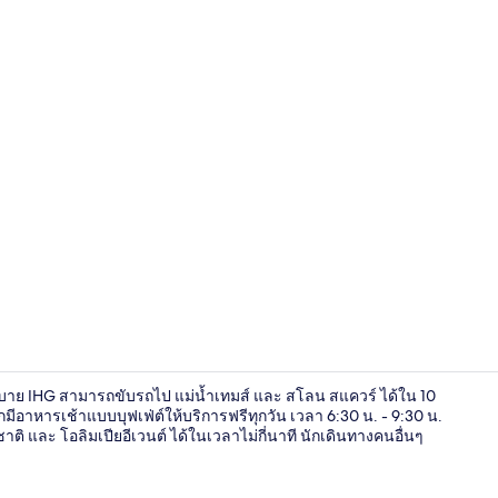
บาร์ (ในที่พัก)
ธ บาย IHG สามารถขับรถไป แม่น้ำเทมส์ และ สโลน สแควร์ ได้ใน 10
ักมีอาหารเช้าแบบบุฟเฟ่ต์ให้บริการฟรีทุกวัน เวลา 6:30 น. - 9:30 น.
ิ และ โอลิมเปียอีเวนต์ ได้ในเวลาไม่กี่นาที นักเดินทางคนอื่นๆ
ห้องสแตนดาร์