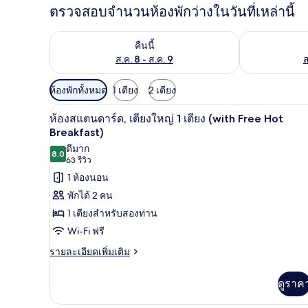
ตรวจสอบจำนวนห้องพักว่างในวันที่เหล่านี้
ตรวจสอบจำนวนห้องพักว่างในคืนนี้ ส.ค. 8 - ส.ค. 9
ตรวจสอบจำนวนห้
คืนนี้
ส.ค. 8 - ส.ค. 9
ส
ตัว
ห้องพักทั้งหมด
1 เตียง
2 เตียง
กรอง
ห้องสแตนดาร์ด, เตียงใหญ่ 1 เตีย
เปิด
5
ห้องสแตนดาร์ด, เตียงใหญ่ 1 เตียง (with Free Hot
ที่
ภาพถ่าย
Breakfast)
มี
ดีมาก
ทั้งหมด
ให้
8.0
8.0 จาก 10
(63
63 รีวิว
ของ
สำหรับ
รีวิว)
1 ห้องนอน
ห้อง
ห้อง
พักได้ 2 คน
พัก
สแตนดาร์ด,
1 เตียงสำหรับสองท่าน
เตียง
Wi-Fi ฟรี
ใหญ่
ราย
รายละเอียดเพิ่มเติม
ละเอียด
1
เพิ่ม
ดูราค
เตียง
เติม
เกี่ยว
(with