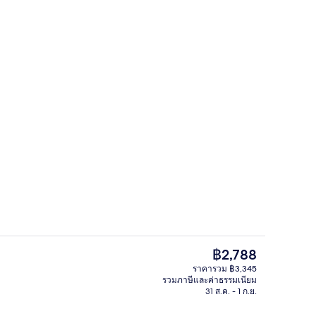
สิ่งอำนวยความสะดวกในที่พัก
ราคา
฿2,788
ปัจจุบัน
ราคารวม ฿3,345
฿2,788
รวมภาษีและค่าธรรมเนียม
ด, เตียงใหญ่ 1 เตียง และโซฟาเบด (with Free Hot Breakfast) | สิ่งอำนวยควา
บาร์ (ในที่พัก)
31 ส.ค. - 1 ก.ย.