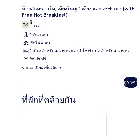
กับ
ห้องสแตนดาร์ด, เตียงใหญ่ 1 เตี
Free
เปิด
6
ห้อง
ห้องสแตนดาร์ด, เตียงใหญ่ 1 เตียง และโซฟาเบด (with
Hot
สแตนดาร์ด,
ภาพถ่าย
Free Hot Breakfast)
เตียง
Breakfast)
ดี
ทั้งหมด
ใหญ่
7.4
7.4 จาก 10
(13
13 รีวิว
1
ของ
รีวิว)
1 ห้องนอน
เตียง
(with
ห้อง
พักได้ 4 คน
Free
สแตนดาร์ด,
1 เตียงสำหรับสองท่าน และ 1 โซฟาเบดสำหรับสองท่าน
Hot
Breakfast)
เตียง
Wi-Fi ฟรี
ใหญ่
ราย
รายละเอียดเพิ่มเติม
ละเอียด
1
เพิ่ม
ดูราค
เตียง
เติม
เกี่ยว
และ
กับ
ที่พักที่คล้ายกัน
ห้อง
โซฟา
สแตนดาร์ด,
เบด
เตียง
เพลิแกน ลอนดอน โฮเทล แอนด์ เรสซิเดนซ์
โรงแรมแอคเซี
ใหญ่
(with
1
Free
เตียง
Hot
และ