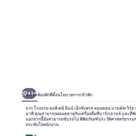
ลิ
เดย์
อินน์
เอ็กซ์เพรส
ลอนดอน
แวน
ด์สเวิร์ธ
บาย
43+
ภาพรวม
ห้องพัก
ที่ตั้ง
นโยบายการเข้าพัก
IHG
จาก โรงแรม ฮอลิเดย์ อินน์ เอ็กซ์เพรส ลอนดอน แวนด์สเวิร์
นาที คุณสามารถผ่อนคลายกับเครื่องดื่มที่บาร์/เลานจ์ และที่พ
นอกจากนี้ยังสามารถขับรถไป พิพิธภัณฑ์ประวัติศาสตร์ธรรมชาต
ประทับใจพนักงาน