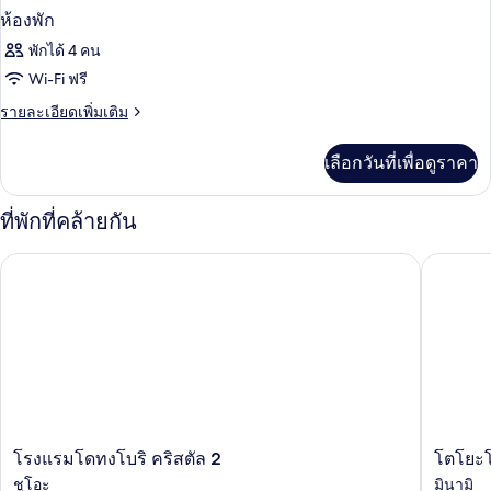
ห้องพัก
พักได้ 4 คน
Wi-Fi ฟรี
ราย
รายละเอียดเพิ่มเติม
ละเอียด
เพิ่ม
เลือกวันที่เพื่อดูราคา
เติม
เกี่ยว
กับ
ที่พักที่คล้ายกัน
ห้อง
พัก
โรงแรมโดทงโบริ คริสตัล 2
โตโยะโคะ
โรง
โต
โรงแรมโดทงโบริ คริสตัล 2
โตโยะโ
แรม
โยะ
ชูโอะ
มินามิ