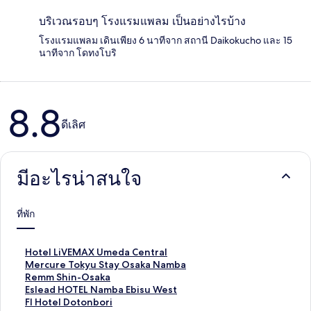
บริเวณรอบๆ โรงแรมแพลม เป็นอย่างไรบ้าง
โรงแรมแพลม เดินเพียง 6 นาทีจาก สถานี Daikokucho และ 15
นาทีจาก โดทงโบริ
8.8
รีวิว
ดีเลิศ
มีอะไรน่าสนใจ
ที่พัก
ลิ
Hotel LiVEMAX Umeda Central
ง
ลิ
Mercure Tokyu Stay Osaka Namba
ก์
ง
ลิ
Remm Shin-Osaka
ม
ก์
ง
ลิ
Eslead HOTEL Namba Ebisu West
า
ม
ก์
ง
ลิ
Fl Hotel Dotonbori