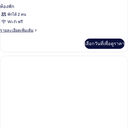
ห้องพัก
พักได้ 2 คน
Wi-Fi ฟรี
ราย
รายละเอียดเพิ่มเติม
ละเอียด
เพิ่ม
เลือกวันที่เพื่อดูราคา
เติม
เกี่ยว
กับ
ห้อง
พัก