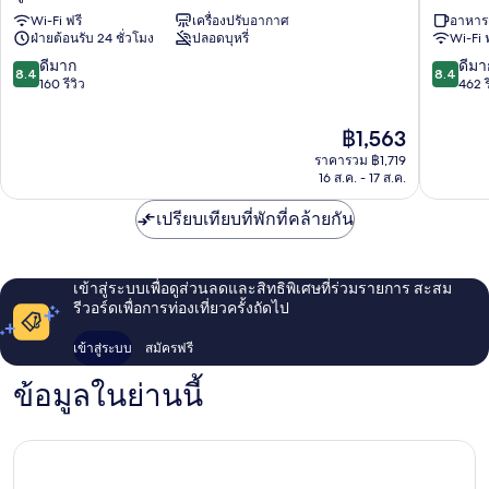
โด
โคะ
Wi-Fi ฟรี
เครื่องปรับอากาศ
อาหารเ
ทง
อิน
ฝ่ายต้อนรับ 24 ชั่วโมง
ปลอดบุหรี่
Wi-Fi 
โบริ
โอ
คริสตัล
ซาก้
8.4
8.4
ดีมาก
ดีมา
8.4
8.4
2
า
จาก
จาก
160 รีวิว
462 ร
ชู
นัมบะ
10,
10,
โอะ
นิชิ
ดี
ดี
ราคา
฿1,563
มิ
มาก,
มาก,
ปัจจุบัน
ราคารวม ฿1,719
นามิ
160
462
คือ
16 ส.ค. - 17 ส.ค.
รีวิว
รีวิว
฿1,563
เปรียบเทียบที่พักที่คล้ายกัน
เข้าสู่ระบบเพื่อดูส่วนลดและสิทธิพิเศษที่ร่วมรายการ สะสม
รีวอร์ดเพื่อการท่องเที่ยวครั้งถัดไป
เข้าสู่ระบบ
สมัครฟรี
ข้อมูลในย่านนี้