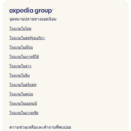
a
y
m
b
h
u
s
r
E
o
n
A
H
t
a
F
บ
รั
ห
สำ
น
า
ฐ
ร
C
O
b
o
i
k
u
a
L
d
S
M
o
e
r
o
H
บ
รั
ห
สำ
น
า
ฐ
e
s
a
r
n
a
w
n
O
g
T
B
t
l
E
u
o
W
บ
รั
ห
สำ
น
า
n
a
E
i
s
n
a
d
s
e
A
A
e
K
a
r
t
e
T
บ
รั
ห
สำ
น
จุดหมายปลายทางยอดนิยม
t
k
b
e
y
H
a
H
N
H
l
e
s
P
e
l
o
H
บ
รั
ห
สำ
r
a
i
k
a
o
k
o
D
O
&
i
t
o
l
i
y
o
A
บ
รั
ห
โรงแรมในไทย
a
N
s
a
O
t
a
n
A
T
R
h
V
i
B
n
o
t
p
A
บ
รั
โรงแรมในสหรัฐอเมริกา
l
a
u
i
s
e
S
m
R
E
e
a
i
n
S
a
k
e
a
p
D
บ
m
W
a
l
h
a
D
L
s
n
l
t
u
P
o
l
H
a
o
S
โรงแรมในญี่ปุ่น
b
e
k
O
i
c
O
O
o
N
l
s
i
r
I
S
o
H
t
h
a
s
a
s
n
h
s
s
r
a
a
F
t
e
n
a
t
o
o
i
โรงแรมในเกาหลีใต้
t
a
s
i
a
a
t
m
g
l
e
m
n
n
e
t
n
n
k
e
O
k
k
O
b
e
e
s
i
O
r
l
e
b
s
โรงแรมในลาว
a
k
s
a
a
s
a
H
x
N
e
s
r
N
l
o
a
a
a
S
a
G
o
b
a
r
a
i
a
&
r
i
โรงแรมในจีน
i
k
h
k
r
t
y
m
O
k
o
m
R
i
b
โรงแรมในฝรั่งเศส
a
i
a
a
e
S
b
s
a
t
b
e
H
a
n
N
n
l
h
a
a
N
t
a
s
o
s
โรงแรมในสเปน
-
a
d
O
e
K
k
a
S
S
o
t
h
I
m
e
s
r
u
a
m
h
h
r
e
i
โรงแรมในเยอรมนี
m
b
a
a
r
N
b
i
i
t
l
A
a
a
k
t
o
a
a
n
n
O
R
โรงแรมในมาเลเซีย
m
E
a
o
m
m
s
s
s
T
i
k
,
n
o
b
a
a
a
Y
ความช่วยเหลือและคำถามที่พบบ่อย
y
i
H
O
n
a
i
i
k
I