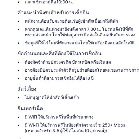
เวลาเช็กเอาต์คือ 10:00 น.
คำแนะนำพิเศษสำหรับการเช็กอิน
พนักงานต้อนรับจะรอต้อนรับผู้เข้าพักเมื่อมาถึงที่พัก
หากคุณจะเดินทางมาถึงหลังเวลา 7:30 น. โปรดแจ้งให้ที่พัก
ทราบล่วงหน้า โดยใช้ข้อมูลการติดต่อในอีเมลยืนยันการจอง
ข้อมูลที่ให้ไว้โดยที่พักอาจแปลโดยใช้เครื่องมือแปลอัตโนมัติ
ข้อกำหนดและสิ่งที่ต้องใช้ในการเช็กอิน
ต้องมัดจำด้วยบัตรเครดิต บัตรเดบิต หรือเงินสด
อาจต้องมีบัตรประจำตัวติดรูปถ่ายที่ออกโดยหน่วยงานราชการ
อายุขั้นต่ำที่สามารถเช็กอินได้คือ 18 ปี
สัตว์เลี้ยง
ไม่อนุญาตให้นำสัตว์เลี้ยงเข้า
อินเทอร์เน็ต
มี WiFi ให้บริการฟรีในพื้นที่ส่วนกลาง
มี Wi-Fi ให้บริการฟรีในห้องพัก (ความเร็ว: 250+ Mbps
(เหมาะสำหรับ 3-5 ผู้ใช้ / ไม่เกิน 10 อุปกรณ์))