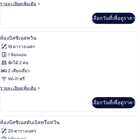
ปลอด
ราย
รายละเอียดเพิ่มเติม
ซิ
บุหรี่,
ละเอียด
เน
อ่างอาบน้ำ
เพิ่ม
เลือกวันที่เพื่อดูราคา
เติม
สดับ
เกี่ยว
เบิล
กับ
ห้องบิสซิเนสทวิน | เครื่องนอนระดับพรีเมี
เปิด
5
ห้อ
ห้องบิสซิเนสทวิน
งบิส
ภาพถ่าย
18 ตารางเมตร
ซิ
ทั้งหมด
เน
1 ห้องนอน
สดับ
ของ
พักได้ 2 คน
เบิล
ห้อ
2 เตียงเดี่ยว
Wi-Fi ฟรี
งบิส
ราย
รายละเอียดเพิ่มเติม
ซิ
ละเอียด
เนส
เพิ่ม
เลือกวันที่เพื่อดูราคา
เติม
ทวิน
เกี่ยว
กับ
เครื่องนอนระดับพรีเมียม, Wi-Fi ฟรี, ผ้าป
เปิด
7
ห้อ
ห้องบิสซิเนสดับเบิลหรือทวิน
งบิส
ภาพถ่าย
20 ตารางเมตร
ซิ
ทั้งหมด
เนส