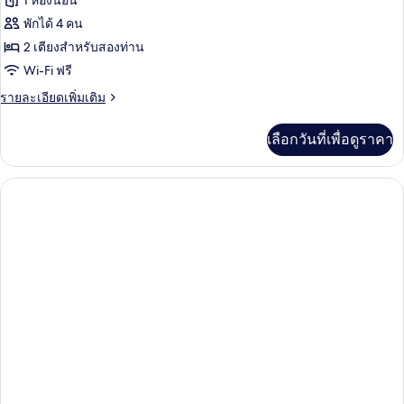
1 ห้องนอน
ทวิ
ของ
พักได้ 4 คน
น
ห้อ
2 เตียงสำหรับสองท่าน
Wi-Fi ฟรี
งบิส
ราย
รายละเอียดเพิ่มเติม
ซิ
ละเอียด
เน
เพิ่ม
เลือกวันที่เพื่อดูราคา
เติม
สดับ
เกี่ยว
เบิล
กับ
ห้อ
หรือ
งบิส
ซิ
ทวิน
เน
สดับ
เบิล
หรือ
ทวิ
น