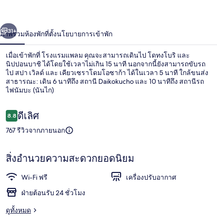
่อน
ถัดไป
น้า
31+
ภาพรวม
ห้องพัก
ที่ตั้ง
นโยบายการเข้าพัก
เมื่อเข้าพักที่ โรงแรมแพลม คุณจะสามารถเดินไป โดทงโบริ และ
นิปปอนบาชิ ได้โดยใช้เวลาไม่เกิน 15 นาที นอกจากนี้ยังสามารถขับรถ
ไป สปา เวิลด์ และ เคียวเซราโดมโอซาก้า ได้ในเวลา 5 นาที ใกล้ขนส่ง
สาธารณะ: เดิน 6 นาทีถึง สถานี Daikokucho และ 10 นาทีถึง สถานีรถ
ไฟนัมบะ (นันไก)
รีวิว
ดีเลิศ
8.8
8.8 จาก 10
767 รีวิวจากภายนอก
บริเวณภายนอก
สิ่งอำนวยความสะดวกยอดนิยม
Wi-Fi ฟรี
เครื่องปรับอากาศ
ฝ่ายต้อนรับ 24 ชั่วโมง
ดูทั้งหมด