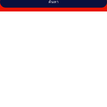
ค้นหา
คลัง
ภาพ
โรงแรม
แพลม