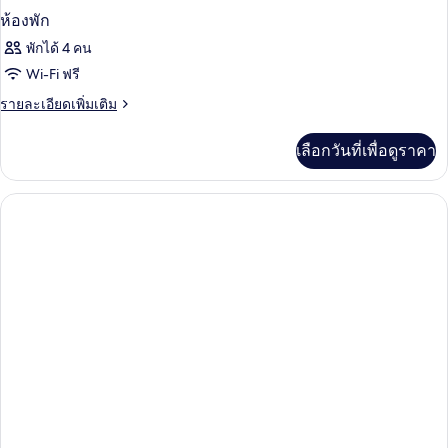
ห้องพัก
พักได้ 4 คน
Wi-Fi ฟรี
ราย
รายละเอียดเพิ่มเติม
ละเอียด
เพิ่ม
เลือกวันที่เพื่อดูราคา
เติม
เกี่ยว
กับ
ห้อง
พัก