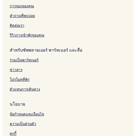
a
m
o
s
b
b
a
n
การจองของคุณ
a
n
a
a
a
U
n
e
m
k
s
s
m
คำถามที่พบบ่อย
T
a
a
h
h
e
o
c
S
i
i
d
ติดต่อเรา
w
h
h
H
a
e
i
i
i
E
รีวิวการเข้าพักของคุณ
r
n
g
k
s
a
i
สำหรับซัพพลายเออร์ พาร์ทเนอร์ และสื่อ
a
s
T
i
h
o
ร่วมเป็นพาร์ทเนอร์
b
i
w
a
e
ข่าวสาร
s
r
h
โปรโมทที่พัก
i
ตัวแทนการเดินทาง
นโยบาย
ข้อกำหนดและเงื่อนไข
ความเป็นส่วนตัว
คุกกี้