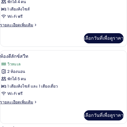
ของ
พักได้ 4 คน
โอ
สแตนดาร์ด
1 เตียงคิงไซส์
Wi-Fi ฟรี
สตู
ราย
รายละเอียดเพิ่มเติม
ดิโอ
ละเอียด
เพิ่ม
เลือกวันที่เพื่อดูราคา
เติม
เกี่ยว
กับ
เครื่องนอนป้องกันสารก่อภูมิแพ้, ตู้นิรภั
เปิด
15
สแตนดาร์ด
ห้องดีลักซ์สวีท
สตู
ภาพถ่าย
วิวทะเล
ดิ
ทั้งหมด
โอ
2 ห้องนอน
ของ
พักได้ 5 คน
ห้อง
1 เตียงคิงไซส์ และ 1 เตียงเดี่ยว
Wi-Fi ฟรี
ดี
ราย
รายละเอียดเพิ่มเติม
ลัก
ละเอียด
ซ์
เพิ่ม
เลือกวันที่เพื่อดูราคา
เติม
สวีท
เกี่ยว