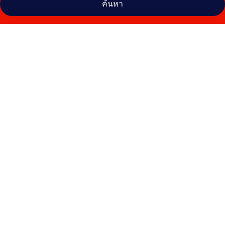
ค้นหา
คลัง
ภาพ
รอง
เดฟู
แบย