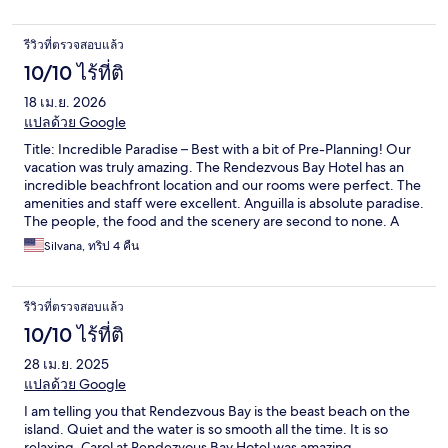
รีวิวที่ตรวจสอบแล้ว
10/10 ไร้ที่ติ
18 เม.ย. 2026
แปลด้วย Google
Title: Incredible Paradise – Best with a bit of Pre-Planning! Our
vacation was truly amazing. The Rendezvous Bay Hotel has an
incredible beachfront location and our rooms were perfect. The
amenities and staff were excellent. Anguilla is absolute paradise.
The people, the food and the scenery are second to none. A
few tips for future guests: getting to and from the hotel can
Silvana, ทริป 4 คืน
become expensive, so a car rental is almost a must if you want to
explore. Time can be limited, so I highly recommend arranging
payments for your activities and transportation before you
รีวิวที่ตรวจสอบแล้ว
arrive. It can be a bit costly and challenging to coordinate once
you're there. Planning ahead ensures you can just relax and
10/10 ไร้ที่ติ
enjoy the island!
28 เม.ย. 2025
แปลด้วย Google
I am telling you that Rendezvous Bay is the beast beach on the
island. Quiet and the water is so smooth all the time. It is so
relaxing. Carol at Rendezvous Bay Hotel was amazing.