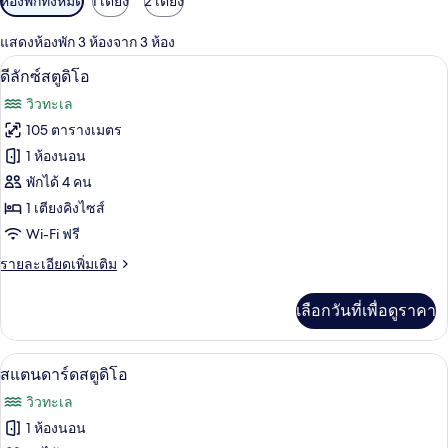
ห้องพักทั้งหมด
1 เตียง
2 เตียง
กรอง
แสดงห้องพัก 3 ห้องจาก 3 ห้อง
ที่
เครื่องนอนป้องกันสารก่อภูมิแพ้, ตู้นิรภั
เปิด
มี
15
ดีลักซ์สตูดิโอ
ให้
ภาพถ่าย
วิวทะเล
สำหรับ
ทั้งหมด
105 ตารางเมตร
ห้อง
ของ
1 ห้องนอน
พัก
ดี
พักได้ 4 คน
1 เตียงคิงไซส์
ลัก
Wi-Fi ฟรี
ซ์
ราย
รายละเอียดเพิ่มเติม
สตู
ละเอียด
ดิโอ
เพิ่ม
เลือกวันที่เพื่อดูราคา
เติม
เกี่ยว
กับ
เครื่องนอนป้องกันสารก่อภูมิแพ้, ตู้นิรภั
เปิด
13
ดี
สแตนดาร์ดสตูดิโอ
ลัก
ภาพถ่าย
วิวทะเล
ซ์
ทั้งหมด
สตู
1 ห้องนอน
ดิ