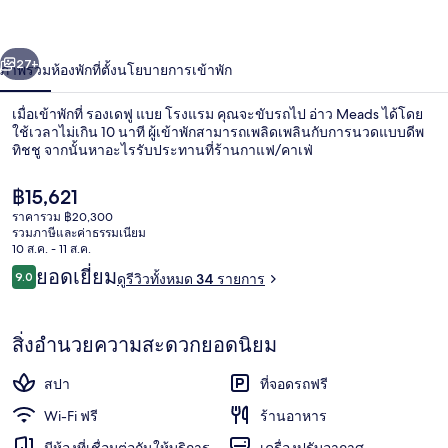
โรงแรม
่อน
ถัดไป
น้า
27+
ภาพรวม
ห้องพัก
ที่ตั้ง
นโยบายการเข้าพัก
เมื่อเข้าพักที่ รองเดฟู แบย โรงแรม คุณจะขับรถไป อ่าว Meads ได้โดย
ใช้เวลาไม่เกิน 10 นาที ผู้เข้าพักสามารถเพลิดเพลินกับการนวดแบบดีพ
ทิชชู จากนั้นหาอะไรรับประทานที่ร้านกาแฟ/คาเฟ่
ราคา
฿15,621
ปัจจุบัน
ราคารวม ฿20,300
฿15,621
รวมภาษีและค่าธรรมเนียม
10 ส.ค. - 11 ส.ค.
รีวิว
ยอดเยี่ยม
9.0
ดูรีวิวทั้งหมด 34 รายการ
บนชายหาด, ทรายสีขาว
9.0 จาก 10
สิ่งอำนวยความสะดวกยอดนิยม
สปา
ที่จอดรถฟรี
Wi-Fi ฟรี
ร้านอาหาร