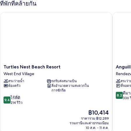
กับ
ที่พักที่คล้ายกัน
ห้อง
ดี
Turtles Nest Beach Resort
Anguilla
ลัก
ซ์
สวี
ท
Turtles
Anguilla
Turtles Nest Beach Resort
Anguil
Nest
Great
West End Village
Rendezv
Beach
House
สระว่ายน้ำ
รถรับส่งสนามบิน
สระว่า
Resort
Beach
ห้องครัว
สิ่งอำนวยความสะดวกใน
ที่จอด
West
Resort
การซักรีด
End
Rendez
8.2
ดีมา
8.2
9.4
Village
ไร้ที่ติ
Bay
จาก
336 ร
9.4
จาก
214 รีวิว
10,
10,
ดี
ราคา
฿10,414
ไร้
มาก,
ปัจจุบัน
ที่
ราคารวม ฿12,289
336
คือ
รวมภาษีและค่าธรรมเนียม
ติ,
รีวิว
฿10,414
10 ส.ค. - 11 ส.ค.
214