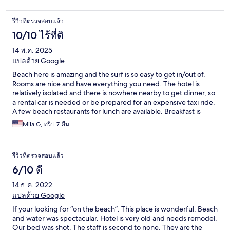
รีวิวที่ตรวจสอบแล้ว
10/10 ไร้ที่ติ
14 พ.ค. 2025
แปลด้วย Google
Beach here is amazing and the surf is so easy to get in/out of.
Rooms are nice and have everything you need. The hotel is
relatively isolated and there is nowhere nearby to get dinner, so
a rental car is needed or be prepared for an expensive taxi ride.
A few beach restaurants for lunch are available. Breakfast is
basic, comes to you in your room. Staff is wonderful and they
Mila G, ทริป 7 คืน
will help you get whatever you need.
รีวิวที่ตรวจสอบแล้ว
6/10 ดี
14 ธ.ค. 2022
แปลด้วย Google
If your looking for “on the beach”. This place is wonderful. Beach
and water was spectacular. Hotel is very old and needs remodel.
Our bed was shot. The staff is second to none. They are the