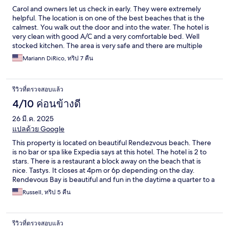
Carol and owners let us check in early. They were extremely
helpful. The location is on one of the best beaches that is the
calmest. You walk out the door and into the water. The hotel is
very clean with good A/C and a very comfortable bed. Well
stocked kitchen. The area is very safe and there are multiple
staff to solve any potential problems. Driving around the island
Mariann DiRico, ทริป 7 คืน
is very easy and accessible. Complimentary breakfast was
delicious.We will definitely come back to the Rendezvous Bay
Hotel.
รีวิวที่ตรวจสอบแล้ว
4/10 ค่อนข้างดี
26 มี.ค. 2025
แปลด้วย Google
This property is located on beautiful Rendezvous beach. There
is no bar or spa like Expedia says at this hotel. The hotel is 2 to
stars. There is a restaurant a block away on the beach that is
nice. Tastys. It closes at 4pm or 6p depending on the day.
Rendevous Bay is beautiful and fun in the daytime a quarter to a
whole mile away from this hotel. Tastys and sunshine grill. Ghost
Russell, ทริป 5 คืน
town at night. You are on a dirt road in the dark at night. No one
is ever on the beach at the hotel. The staff is nice, but this was
false advertising. I would not say here again for the price we
รีวิวที่ตรวจสอบแล้ว
paid. We learned in Anguilla