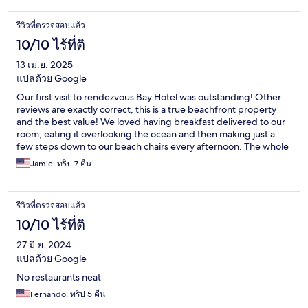
รีวิวที่ตรวจสอบแล้ว
10/10 ไร้ที่ติ
13 เม.ย. 2025
แปลด้วย Google
Our first visit to rendezvous Bay Hotel was outstanding! Other
reviews are exactly correct, this is a true beachfront property
and the best value! We loved having breakfast delivered to our
room, eating it overlooking the ocean and then making just a
few steps down to our beach chairs every afternoon. The whole
beach is beautiful. Carol was absolutely amazing and helped us
Jamie, ทริป 7 คืน
ensure we had reservations and everything to make our stay
comfortable. Would highly recommend and will return!
รีวิวที่ตรวจสอบแล้ว
10/10 ไร้ที่ติ
27 มิ.ย. 2024
แปลด้วย Google
No restaurants neat
Fernando, ทริป 5 คืน