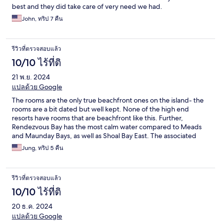
best and they did take care of very need we had.
John, ทริป 7 คืน
รีวิวที่ตรวจสอบแล้ว
10/10 ไร้ที่ติ
21 พ.ย. 2024
แปลด้วย Google
The rooms are the only true beachfront ones on the island- the
rooms are a bit dated but well kept. None of the high end
resorts have rooms that are beachfront like this. Further,
Rendezvous Bay has the most calm water compared to Meads
and Maunday Bays, as well as Shoal Bay East. The associated
Tasty’s restaurant has excellent cuisine. There are
Jung, ทริป 5 คืน
complimentary transport to and from the resort, and well as an
excellent complimentary breakfast.
รีวิวที่ตรวจสอบแล้ว
10/10 ไร้ที่ติ
20 ธ.ค. 2024
แปลด้วย Google