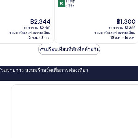
10.0
ไร้ที่ติ
10
จาก
3 รีวิว
10,
ไร้
ราคา
ราคา
฿2,344
฿1,300
ที่
ปัจจุบัน
ปัจจุบัน
ราคารวม ฿2,461
ราคารวม ฿1,365
ติ,
คือ
คือ
รวมภาษีและค่าธรรมเนียม
รวมภาษีและค่าธรรมเนียม
3
฿2,344
฿1,300
2 ก.ย. - 3 ก.ย.
15 ส.ค. - 16 ส.ค.
รีวิว
เปรียบเทียบที่พักที่คล้ายกัน
่ร่วมรายการ สะสมรีวอร์ดเพื่อการท่องเที่ยว