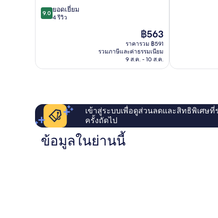
9.0
ยอดเยี่ยม
9.0
จาก
4 รีวิว
10,
ราคา
฿563
ยอด
ปัจจุบัน
เยี่ยม,
ราคารวม ฿591
คือ
รวมภาษีและค่าธรรมเนียม
4
฿563
9 ส.ค. - 10 ส.ค.
รีวิว
เข้าสู่ระบบเพื่อดูส่วนลดและสิทธิพิเศษที
ครั้งถัดไป
ข้อมูลในย่านนี้