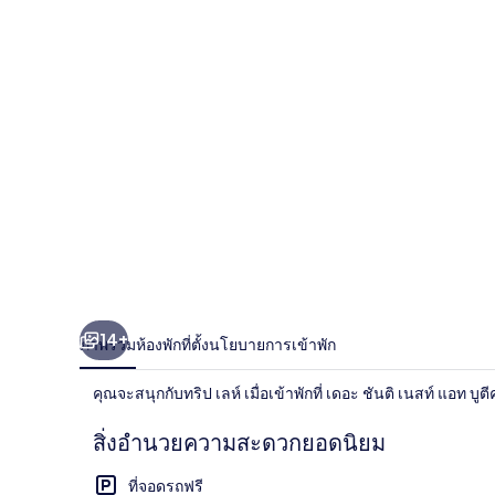
ติ
เนสท์
แอท
บูตี
ค
โฮ
เทล
14+
ภาพรวม
ห้องพัก
ที่ตั้ง
นโยบายการเข้าพัก
คุณจะสนุกกับทริป เลห์ เมื่อเข้าพักที่ เดอะ ชันติ เนสท์ แอท 
สิ่งอำนวยความสะดวกยอดนิยม
ที่จอดรถฟรี