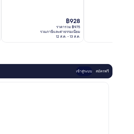
10,
ไร้
ที่
ติ,
ราคา
฿928
1
ปัจจุบัน
ราคารวม ฿975
รีวิว
คือ
รวมภาษีและค่าธรรมเนียม
รวมภาษ
฿928
12 ส.ค. - 13 ส.ค.
เข้าสู่ระบบ
สมัครฟรี