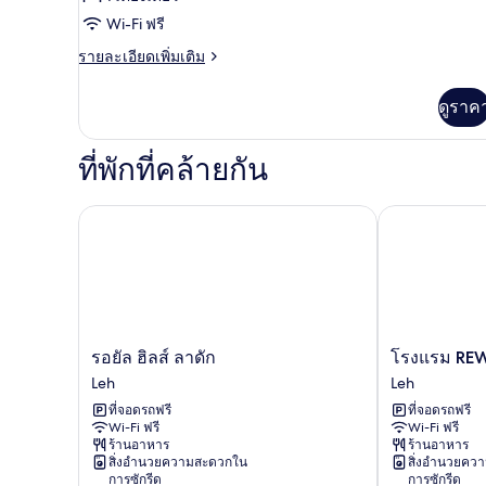
ห้อง
Wi-Fi ฟรี
ดี
ราย
รายละเอียดเพิ่มเติม
ละเอียด
ลัก
เพิ่ม
ดูราค
เติม
ซ์
เกี่ยว
กับ
ที่พักที่คล้ายกัน
ห้อง
ดี
ลัก
รอยัล ฮิลส์ ลาดัก
โรงแรม REWA 
ซ์
รอยัล
โรงแรม
รอยัล ฮิลส์ ลาดัก
โรงแรม REW
ฮิ
REWA
Leh
Leh
ลส์
ลาดั
ที่จอดรถฟรี
ที่จอดรถฟรี
ลา
คฮ์
Wi-Fi ฟรี
Wi-Fi ฟรี
ดัก
Leh
ร้านอาหาร
ร้านอาหาร
Leh
สิ่งอำนวยความสะดวกใน
สิ่งอำนวยคว
การซักรีด
การซักรีด