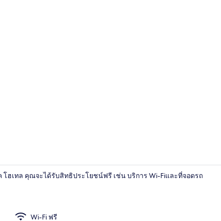
ห้องดีลักซ์ | 
บูตีค โฮเทล คุณจะได้รับสิทธิประโยชน์ฟรี เช่น บริการ Wi-Fiและที่จอดรถ
ร้านอาหาร
Wi-Fi ฟรี