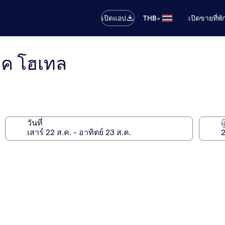
•
เปิดแอป
THB
เปิดขายที่พ
ตีค โฮเทล
วันที่
ผ