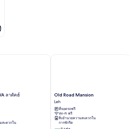
า
Old Road Mansion
ลาดัคฮ์
Old
A ลาดัคฮ์
Old Road Mansion
Road
Leh
Mansion
ที่จอดรถฟรี
Leh
Wi-Fi ฟรี
สิ่งอำนวยความสะดวกใน
ามสะดวกใน
การซักรีด