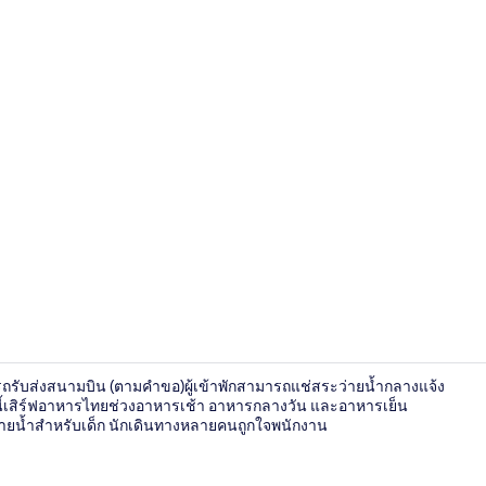
บริเวณนั่งเล่นท
การรถรับส่งสนามบิน (ตามคำขอ)ผู้เข้าพักสามารถแช่สระว่ายน้ำกลางแจ้ง
ี้เสิร์ฟอาหารไทยช่วงอาหารเช้า อาหารกลางวัน และอาหารเย็น
ว่ายน้ำสำหรับเด็ก นักเดินทางหลายคนถูกใจพนักงาน
บริเวณภายน