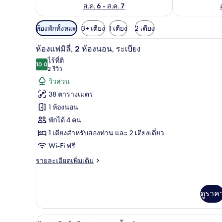
ส.ค. 6 - ส.ค. 7
ตัว
ห้องพักทั้งหมด
3+ เตียง
1 เตียง
2 เตียง
กรอง
ห้องแฟมิลี่, 2 ห้องนอน, ระเบียง 
เปิด
7
ห้องแฟมิลี่, 2 ห้องนอน, ระเบียง
ที่
ภาพถ่าย
ไร้ที่ติ
มี
10.0
10.0 จาก 10
(2
2 รีวิว
ทั้งหมด
ให้
รีวิว)
วิวสวน
ของ
สำหรับ
38 ตารางเมตร
ห้อง
ห้อง
1 ห้องนอน
พัก
แฟ
พักได้ 4 คน
มิ
1 เตียงสำหรับสองท่าน และ 2 เตียงเดี่ยว
ลี่,
Wi-Fi ฟรี
2
ราย
รายละเอียดเพิ่มเติม
ละเอียด
ห้อง
เพิ่ม
นอน,
เติม
ดูราค
เกี่ยว
ระเบียง
กับ
ห้อง
ห้องจูเนียร์สวีท, อ่างอาบน้ำ, วิ
เปิด