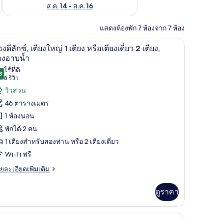
ส.ค. 14 - ส.ค. 16
แสดงห้องพัก 7 ห้องจาก 7 ห้อง
เดี่ยว 2 เตียง, ระเบียง | ตู้นิรภัยในห้องพัก, โต๊ะทำงาน, ผ้าม่านกันแสง, เปล/เตียงเด
ห้องดีลักซ์, เตียงใหญ่ 1 เตียง หรือเตียงเดี่ยว 2 
ิด
8
องดีลักซ์, เตียงใหญ่ 1 เตียง หรือเตียงเดี่ยว 2 เตียง,
าพถ่าย
างอาบน้ำ
ไร้ที่ติ
้งหมด
8
9.8 จาก 10
(8
8 รีวิว
อง
รีวิว)
วิวสวน
อง
46 ตารางเมตร
1 ห้องนอน
ก
พักได้ 2 คน
1 เตียงสำหรับสองท่าน หรือ 2 เตียงเดี่ยว
,
Wi-Fi ฟรี
ียง
ย
ยละเอียดเพิ่มเติม
หญ่
เอียด
่ม
ดูราคา
ิม
ียง
่ยว
ือ