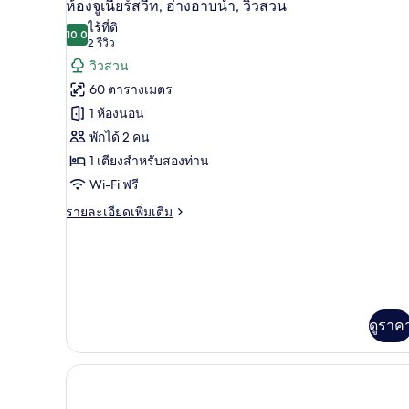
แฟ
7
ห้องจูเนียร์สวีท, อ่างอาบน้ำ, วิวสวน
มิ
ภาพถ่าย
ไร้ที่ติ
ลี่,
10.0
10.0 จาก 10
(2
2 รีวิว
ทั้งหมด
2
รีวิว)
วิวสวน
ห้อง
ของ
นอน,
60 ตารางเมตร
ระเบียง
ห้อง
1 ห้องนอน
จู
พักได้ 2 คน
เนียร์
1 เตียงสำหรับสองท่าน
สวีท,
Wi-Fi ฟรี
อ่างอาบน้ำ,
ราย
รายละเอียดเพิ่มเติม
ละเอียด
วิว
เพิ่ม
เติม
สวน
เกี่ยว
กับ
ห้อง
ดูราค
จู
เนียร์
สวี
ท,
อ่างอาบน้ำ,
วิว