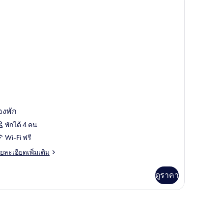
อง
ียง
ี่ยว
ียง
ียง,
ญ่
่างอาบน้ำ
ียง
ือ
ียง
่ยว
ยง,
องพัก
างอาบน้ำ
พักได้ 4 คน
Wi-Fi ฟรี
ย
ยละเอียดเพิ่มเติม
เอียด
่ม
ดูราคา
ิม
่ยว
อง