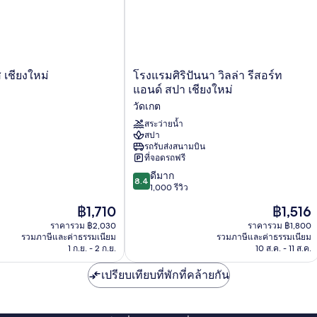
โรงแรม
ส เชียงใหม่
โรงแรมศิริปันนา วิลล่า รีสอร์ท
ศิริ
แอนด์ สปา เชียงใหม่
ปัน
วัดเกต
นา
วิลล่า
สระว่ายน้ำ
สปา
รีสอร์ท
รถรับส่งสนามบิน
แอนด์
ที่จอดรถฟรี
สปา
8.4
เชียงใหม่
ดีมาก
8.4
จาก
วัด
1,000 รีวิว
10,
เกต
ราคา
ราคา
฿1,710
฿1,516
ดี
ปัจจุบัน
ปัจจุบัน
มาก,
ราคารวม ฿2,030
ราคารวม ฿1,800
คือ
คือ
รวมภาษีและค่าธรรมเนียม
รวมภาษีและค่าธรรมเนียม
1,000
฿1,710
฿1,516
1 ก.ย. - 2 ก.ย.
10 ส.ค. - 11 ส.ค.
รีวิว
เปรียบเทียบที่พักที่คล้ายกัน