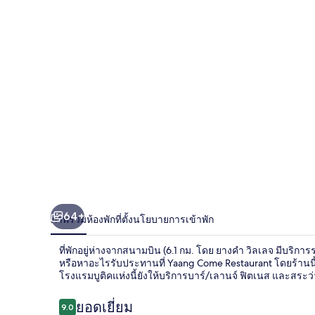
วิลเลจ
64+
ภาพรวม
ห้องพัก
ที่ตั้ง
นโยบายการเข้าพัก
ที่พักอยู่ห่างจากสนามบิน (6.1 กม. โดย ยางคำ วิลเลจ มีบริ
หรือหาอะไรรับประทานที่ Yaang Come Restaurant โดยร้านน
โรงแรมบูติคแห่งนี้ยังให้บริการบาร์/เลานจ์ ฟิตเนส และสระ
รีวิว
ยอดเยี่ยม
9.0
9.0 จาก 10