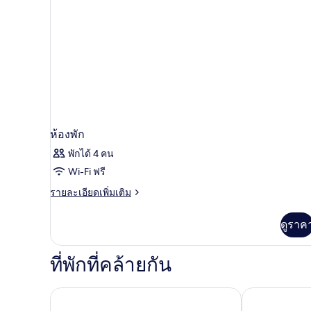
สวน
ห้องพัก
พักได้ 4 คน
Wi-Fi ฟรี
ราย
รายละเอียดเพิ่มเติม
ละเอียด
เพิ่ม
ดูราค
เติม
เกี่ยว
กับ
ที่พักที่คล้ายกัน
ห้อง
พัก
ปุรีปัน ไฮด์อเวย์
ดุสิต ปริ๊นเซส 