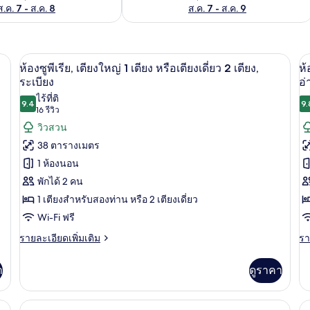
ส.ค. 7 - ส.ค. 8
ส.ค. 7 - ส.ค. 9
| ตู้นิรภัยในห้องพัก, โต๊ะทำงาน, ผ้าม่านกันแสง, เปล/เตียงเด็กอ่อน (ฟรี)
ห้องซูพีเรีย, เตียงใหญ่ 1 เตียง หรือเตียง
เปิด
เป
8
ห้องซูพีเรีย, เตียงใหญ่ 1 เตียง หรือเตียงเดี่ยว 2 เตียง,
ห้
ภาพถ่าย
ภ
ระเบียง
อ่
ไร้ที่ติ
ทั้งหมด
ทั
9.4
9.
9.4 จาก 10
(16
16 รีวิว
ของ
ข
รีวิว)
วิวสวน
ห้อง
ห้
38 ตารางเมตร
ซู
ดี
1 ห้องนอน
พี
พักได้ 2 คน
ลั
1 เตียงสำหรับสองท่าน หรือ 2 เตียงเดี่ยว
เรีย,
ซ์
Wi-Fi ฟรี
เตียง
เต
ราย
รา
รายละเอียดเพิ่มเติม
รา
ใหญ่
ใ
ละเอียด
ละ
1
1
เพิ่ม
เพิ
า
ดูราคา
เติม
เต
เตียง
เต
เกี่ยว
เกี
หรือ
หร
กับ
กับ
วสวน | ตู้นิรภัยในห้องพัก, โต๊ะทำงาน, ผ้าม่านกันแสง, เปล/เตียงเด็กอ่อน (ฟรี)