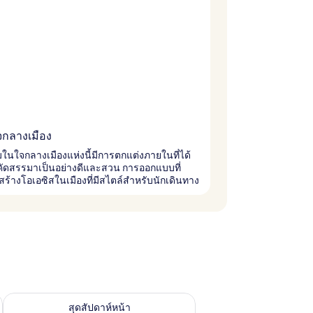
จกลางเมือง
ในใจกลางเมืองแห่งนี้มีการตกแต่งภายในที่ได้
คัดสรรมาเป็นอย่างดีและสวน การออกแบบที่
ันสร้างโอเอซิสในเมืองที่มีสไตล์สำหรับนักเดินทาง
้ ส.ค. 7 - ส.ค. 9
ตรวจสอบจำนวนห้องพักว่างในสุดสัปดาห์หน้า ส.ค. 14 - ส.ค. 16
สุดสัปดาห์หน้า