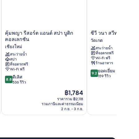
คุ้ม
ชีวี
คุ้มพญา รีสอร์ต แอนด์ สปา บูติก
ชีวี วนา สวีท รีสอร์ท
พญา
วนา
คอลเลกชัน
วัดเกต
รี
สวีท
เชียงใหม่
สระว่ายน้ำ
สอร์ต
รีสอร์ท
ที่จอดรถฟรี
แอนด์
สระว่ายน้ำ
วัด
Wi-Fi ฟรี
สปา
สปา
เกต
ร้านอาหาร
ที่จอดรถฟรี
บูติ
Wi-Fi ฟรี
9.2
ยอดเยี่ยม
ก
9.2
จาก
159 รีวิว
8.8
คอล
ดีเลิศ
8.8
10,
จาก
เลก
536 รีวิว
ยอด
10,
ชัน
ราคา
฿1,784
เยี่ยม,
ดี
เชียงใหม่
ปัจจุบัน
159
เลิศ,
ราคารวม ฿2,118
คือ
รีวิว
รวมภาษีและค่าธรรมเนียม
รวมภาษ
536
฿1,784
2 ก.ย. - 3 ก.ย.
รีวิว