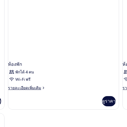
ห้อง
ห้
เตียง
เต
ซู
ดี
พี
ลัก
เดี่ยว
เด
เรีย,
ซ์,
2
2
เตียง
เต
เตียง,
เต
ใหญ่
ให
1
1
ระเบียง
อ
เตียง
เต
หรือ
หร
เตียง
เต
เดี่ยว
เดี
2
2
เตียง,
เตี
ห้องพัก
ห้
ระเบียง
อ่
พักได้ 4 คน
Wi-Fi ฟรี
ราย
รา
รายละเอียดเพิ่มเติม
รา
ละเอียด
ละ
เพิ่ม
เพิ
า
ดูราคา
เติม
เต
เกี่ยว
เกี
กับ
กับ
ห้อง
ห้
พัก
พัก