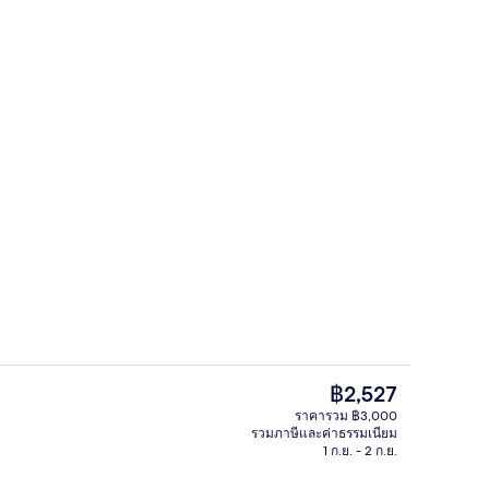
ี่ล็อบบี้
บริเวณภายนอก
ราคา
฿2,527
ปัจจุบัน
ราคารวม ฿3,000
฿2,527
รวมภาษีและค่าธรรมเนียม
อก
ห้องจูเนียร์สวีท, อ่างอาบน้ำ, วิวสวน | ต
1 ก.ย. - 2 ก.ย.