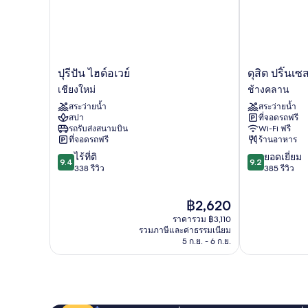
ปุ
ดุสิต
ปุรีปัน ไฮด์อเวย์
ดุสิต ปริ๊นเซ
รี
ปริ๊
เชียงใหม่
ช้างคลาน
ปัน
นเซส
สระว่ายน้ำ
สระว่ายน้ำ
ไฮด์อเวย์
เชียงใหม่
สปา
ที่จอดรถฟรี
เชียงใหม่
ช้าง
รถรับส่งสนามบิน
Wi-Fi ฟรี
คลาน
ที่จอดรถฟรี
ร้านอาหาร
9.4
9.2
ไร้ที่ติ
ยอดเยี่ยม
9.4
9.2
จาก
จาก
338 รีวิว
385 รีวิว
10,
10,
ไร้
ยอด
ราคา
฿2,620
ที่
เยี่ยม,
ปัจจุบัน
ติ,
385
ราคารวม ฿3,110
คือ
338
รีวิว
รวมภาษีและค่าธรรมเนียม
฿2,620
5 ก.ย. - 6 ก.ย.
รีวิว