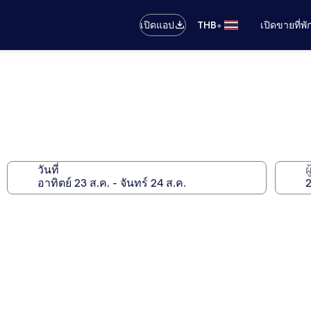
•
เปิดแอป
THB
เปิดขายที่พ
วันที่
ผ