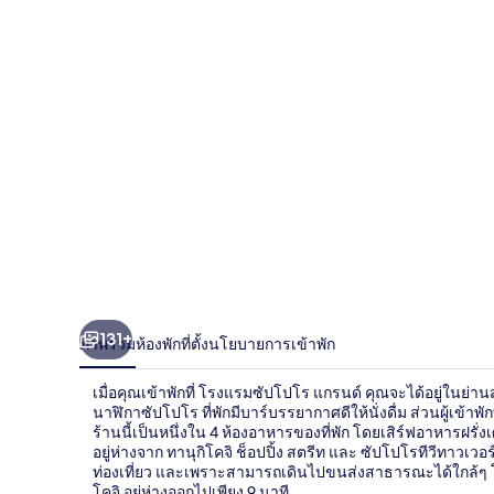
ซัป
โปโร
แก
รนด์
131+
ภาพรวม
ห้องพัก
ที่ตั้ง
นโยบายการเข้าพัก
เมื่อคุณเข้าพักที่ โรงแรมซัปโปโร แกรนด์ คุณจะได้อยู่ในย่านส
นาฬิกาซัปโปโร ที่พักมีบาร์บรรยากาศดีให้นั่งดื่ม ส่วนผู้
ร้านนี้เป็นหนึ่งใน 4 ห้องอาหารของที่พัก โดยเสิร์ฟอาหารฝร
อยู่ห่างจาก ทานุกิโคจิ ช็อปปิ้ง สตรีท และ ซัปโปโรทีวีทาวเวอ
ท่องเที่ยว และเพราะสามารถเดินไปขนส่งสาธารณะได้ใกล้ๆ โดย
โคจิ อยู่ห่างออกไปเพียง 9 นาที