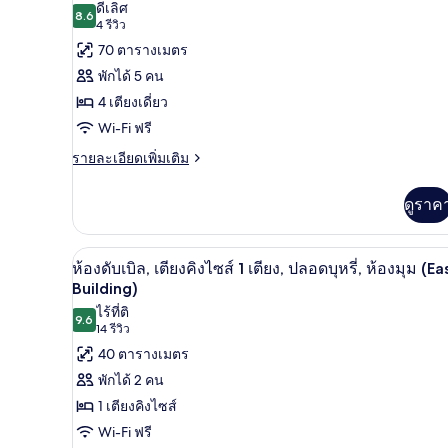
ภาพถ่าย
ดีเลิศ
เตียง,
ลัก
8.6
8.6 จาก 10
(4
4 รีวิว
ทั้งหมด
ซ์
ปลอด
รีวิว)
70 ตารางเมตร
ทวิ
ของ
บุหรี่,
น,
พักได้ 5 คน
เตียง
ห้อง
ห้อง
4 เตียงเดี่ยว
เดี่ยว
พัก,
2
มุม
Wi-Fi ฟรี
เตียง,
ปลอด
(East
ราย
รายละเอียดเพิ่มเติม
ปลอด
ละเอียด
Building)
บุหรี่
บุหรี่,
เพิ่ม
ห้อง
(Connecting
ดูราค
เติม
มุม
East
เกี่ยว
(East
กับ
Building)
Building)
ห้องดับเบิล, เตียงคิงไซส์ 1 เตี
เปิด
5
ห้อง
ห้องดับเบิล, เตียงคิงไซส์ 1 เตียง, ปลอดบุหรี่, ห้องมุม (Ea
พัก,
ภาพถ่าย
Building)
ปลอด
ไร้ที่ติ
ทั้งหมด
บุหรี่
9.6
9.6 จาก 10
(14
14 รีวิว
(Connecting
ของ
รีวิว)
40 ตารางเมตร
East
Building)
ห้อง
พักได้ 2 คน
ดับเบิล,
1 เตียงคิงไซส์
เตียง
Wi-Fi ฟรี