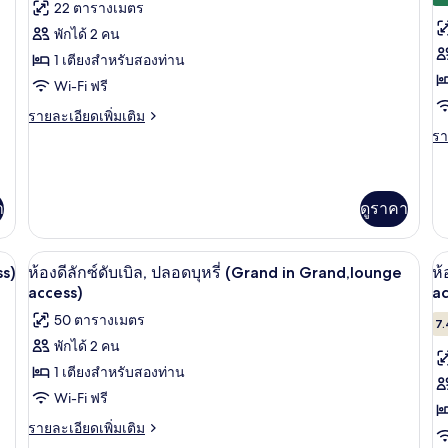
รีวิว)
22 ตารางเมตร
Double
ของ
ข
Room
พักได้ 2 คน
44
ห้อง
ห้
1 เตียงสำหรับสองท่าน
sqm
คอมฟอร์ท
ค
Wi-Fi ฟรี
ดับเบิล,
ทว
ราย
รายละเอียดเพิ่มเติม
ละเอียด
ปลอด
ป
รา
รา
เพิ่ม
ละ
บุหรี่
บุห
เติม
เพิ
เกี่ยว
เต
(East
(
กับ
เกี
า
ดูราคา
Building)
L
ห้อง
กับ
T
คอมฟอร์ท
ห้
ดับเบิล,
R
 in Grand,lounge access) | ผ้านวมขนเป็ด, ผ้าม่านกันแสง, Wi-Fi ฟรี, ตกแต่งพิเ
ห้องดีลักซ์ดับเบิล, ปลอดบุหรี่ (Grand 
คอ
เปิด
เป
6
ss)
ห้องดีลักซ์ดับเบิล, ปลอดบุหรี่ (Grand in Grand,lounge
ห้
ปลอด
ทวิ
-
ภาพถ่าย
ภ
access)
ac
บุหรี่
น,
E
(East
ป
ทั้งหมด
50 ตารางเมตร
ทั
7.
Bu
Building)
บุห
พักได้ 2 คน
ของ
ข
(C
La
1 เตียงสำหรับสองท่าน
ห้อง
ห้
Tw
Wi-Fi ฟรี
R
ดี
ดี
-
ราย
รายละเอียดเพิ่มเติม
ลัก
ลั
Ea
ละเอียด