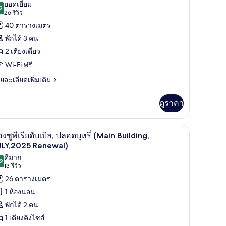
าพถ่าย
ยอดเยี่ยม
uilding)
2
9.2 จาก 10
(26
26 รีวิว
้งหมด
เบิล,
รีวิว)
40 ตารางเมตร
ลอด
อง
รี่
พักได้ 3 คน
ast
อง
2 เตียงเดี่ยว
ilding)
ิน,
Wi-Fi ฟรี
ลอด
ย
ยละเอียดเพิ่มเติม
เอียด
รี่
่ม
Large
ดูราคา
ิม
win
่ยว
oom
, ตกแต่งพิเศษโดยเฉพาะ
rand in Grand,lounge access) | ผ้านวมขนเป็ด, ผ้าม่านกันแสง, Wi-Fi ฟรี, ตกแต
ห้องซูพีเรียดับเบิล, ปลอดบุหรี่ (Main Buildin
ิด
4
อง
องซูพีเรียดับเบิล, ปลอดบุหรี่ (Main Building,
ast
าพถ่าย
ULY,2025 Renewal)
uilding)
ดีมาก
้งหมด
ลอด
2
8.2 จาก 10
(13
13 รีวิว
รี่
อง
รีวิว)
26 ตารางเมตร
arge
in
อง
1 ห้องนอน
oom
พักได้ 2 คน
st
ilding)
1 เตียงคิงไซส์