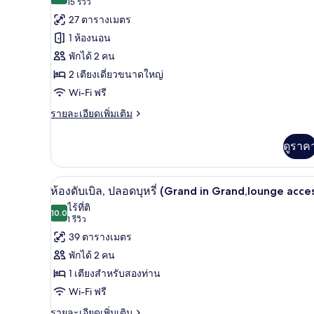
(15
15 รีวิว
room
ของ
รีวิว)
27 ตารางเมตร
ห้อง
1 ห้องนอน
ซู
พักได้ 2 คน
พี
2 เตียงเดี่ยวขนาดใหญ่
Wi-Fi ฟรี
เรีย
ราย
รายละเอียดเพิ่มเติม
ทวิน,
ละเอียด
ปลอด
เพิ่ม
ดูราค
เติม
บุหรี่
เกี่ยว
(Main
กับ
ห้องดับเบิล, ปลอดบุหรี่ (Grand
เปิด
7
ห้อง
Building,
ห้องดับเบิล, ปลอดบุหรี่ (Grand in Grand,lounge acce
ซู
ภาพถ่าย
JULY,2025
ไร้ที่ติ
พี
10.0
10.0 จาก 10
(1
1 รีวิว
Renewal)
ทั้งหมด
เรีย
รีวิว)
39 ตารางเมตร
ทวิ
ของ
น,
พักได้ 2 คน
ปลอด
ห้อง
1 เตียงสำหรับสองท่าน
บุหรี่
ดับเบิล,
(Main
Wi-Fi ฟรี
Building,
ปลอด
ราย
รายละเอียดเพิ่มเติม