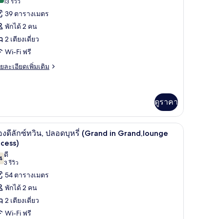
(13
13 รีวิว
อง
รีวิว)
39 ตารางเมตร
อง
พักได้ 2 คน
อมฟอร์ท
2 เตียงเดี่ยว
ิน,
Wi-Fi ฟรี
ลอด
ย
ยละเอียดเพิ่มเติม
เอียด
รี่
่ม
ิม
Comfort
่ยว
ดูราคา
arge
win
อง
oom
ศษโดยเฉพาะ
in Grand,lounge access) | ผ้านวมขนเป็ด, ผ้าม่านกันแสง, Wi-Fi ฟรี, ตกแต่งพิเศ
มฟอร์ท
ห้องดีลักซ์ทวิน, ปลอดบุหรี่ (Grand in Grand,l
ิด
6
องดีลักซ์ทวิน, ปลอดบุหรี่ (Grand in Grand,lounge
าพถ่าย
cess)
ast
ลอด
ดี
้งหมด
4
ildi)
7.4 จาก 10
รี่
(3
3 รีวิว
อง
omfort
รีวิว)
54 ตารางเมตร
rge
อง
พักได้ 2 คน
in
oom
2 เตียงเดี่ยว
ก
Wi-Fi ฟรี
st