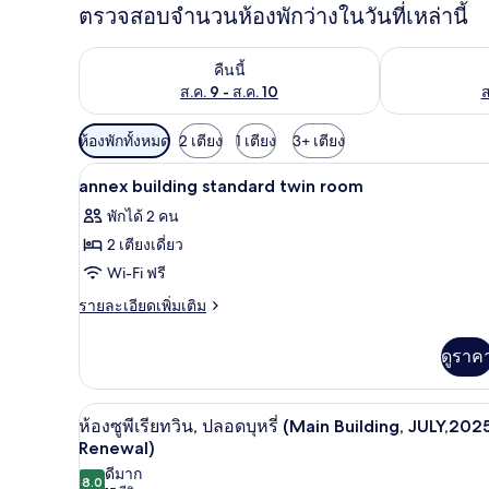
ตรวจสอบจำนวนห้องพักว่างในวันที่เหล่านี้
ตรวจสอบจำนวนห้องพักว่างในคืนนี้ ส.ค. 9 - ส.ค. 10
ตรวจสอบจำนวนห้
คืนนี้
ส.ค. 9 - ส.ค. 10
ส
ตัว
ห้องพักทั้งหมด
2 เตียง
1 เตียง
3+ เตียง
กรอง
ผ้านวมขนเป็ด, ผ้าม่านกันแสง, 
เปิด
4
annex building standard twin room
ที่
ภาพถ่าย
มี
พักได้ 2 คน
ทั้งหมด
ให้
2 เตียงเดี่ยว
ของ
สำหรับ
Wi-Fi ฟรี
ห้อง
annex
ราย
รายละเอียดเพิ่มเติม
building
ละเอียด
พัก
เพิ่ม
standard
ดูราค
เติม
twin
เกี่ยว
room
กับ
ห้องซูพีเรียทวิน, ปลอดบุหรี่ (
เปิด
4
annex
ห้องซูพีเรียทวิน, ปลอดบุหรี่ (Main Building, JULY,202
building
ภาพถ่าย
Renewal)
standard
ดีมาก
ทั้งหมด
twin
8.0
8.0 จาก 10