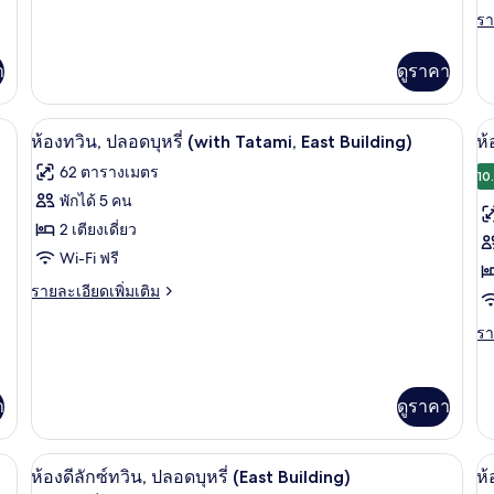
Bu
เพิ่ม
ซ์
ซ์
รา
รา
เติม
ละ
ดับเบิล,
ทว
เกี่ยว
เพิ
า
ดูราคา
กับ
เต
ปลอด
ป
ห้อง
เกี
บุหรี่
บุห
ดี
กับ
Wi-Fi ฟรี, ตกแต่งพิเศษโดยเฉพาะ
ผ้านวมขนเป็ด, ผ้าม่านกันแสง, Wi-Fi ฟ
เปิด
เป
ลัก
6
ห้
ห้องทวิน, ปลอดบุหรี่ (with Tatami, East Building)
ห้
(Grand
(
ซ์
ดี
ภาพถ่าย
ภ
in
in
62 ตารางเมตร
ดับเบิล,
ลัก
10
Grand,lounge
ทั้งหมด
G
ทั
ปลอด
ซ์
พักได้ 5 คน
บุหรี่
ทวิ
access)
a
ของ
ข
2 เตียงเดี่ยว
(Grand
น,
in
ป
ห้อง
Wi-Fi ฟรี
ห้
Grand,lounge
บุห
ทวิน,
ราย
ลั
รายละเอียดเพิ่มเติม
access)
(G
ละเอียด
in
ปลอด
ซ์
เพิ่ม
รา
รา
Gr
เติม
ละ
บุหรี่
รี่
ac
เกี่ยว
เพิ
(with
ดั
กับ
เต
า
ดูราคา
Tatami,
ห้อง
เกี
ป
ทวิ
กับ
East
น,
บุห
ห้
Building)
Wi-Fi ฟรี, ตกแต่งพิเศษโดยเฉพาะ
ห้องดีลักซ์ทวิน, ปลอดบุหรี่ (East Buil
เปิด
เป
ปลอด
ลัก
5
ห้องดีลักซ์ทวิน, ปลอดบุหรี่ (East Building)
ห้
(
บุหรี่
ซ์ช