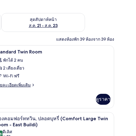
้ ส.ค. 14 - ส.ค. 16
ตรวจสอบจำนวนห้องพักว่างในสุดสัปดาห์หน้า ส.ค. 21 - ส.ค. 23
สุดสัปดาห์หน้า
ส.ค. 21 - ส.ค. 23
แสดงห้องพัก 39 ห้องจาก 39 ห้อง
รี, ตกแต่งพิเศษโดยเฉพาะ
ผ้านวมขนเป็ด, ผ้าม่านกันแสง, Wi-Fi ฟรี, ตกแ
ิด
1
tandard Twin Room
าพถ่าย
พักได้ 2 คน
้งหมด
2 เตียงเดี่ยว
อง
Wi-Fi ฟรี
tandard
ย
ยละเอียดเพิ่มเติม
win
เอียด
่ม
oom
ดูราคา
ิม
่ยว
ตกแต่งพิเศษโดยเฉพาะ
รี, ตกแต่งพิเศษโดยเฉพาะ
ผ้านวมขนเป็ด, ผ้าม่านกันแสง, Wi-Fi ฟรี, ตกแ
ิด
4
andard
องคอมฟอร์ททวิน, ปลอดบุหรี่ (Comfort Large Twin
in
าพถ่าย
om - East Buildi)
oom
ดีเลิศ
้งหมด
8
8.8 จาก 10