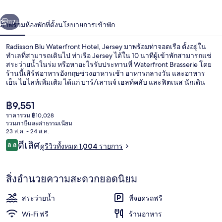
Jersey
่อน
ถัดไป
น้า
117+
ภาพรวม
ห้องพัก
ที่ตั้ง
นโยบายการเข้าพัก
Radisson Blu Waterfront Hotel, Jersey มาพร้อมท่าจอดเรือ ตั้งอยู่ใน
ทำเลที่สามารถเดินไป ท่าเรือ Jersey ได้ใน 10 นาทีผู้เข้าพักสามารถแช่
สระว่ายน้ำในร่ม หรือหาอะไรรับประทานที่ Waterfront Brasserie โดย
ร้านนี้เสิร์ฟอาหารอังกฤษช่วงอาหารเช้า อาหารกลางวัน และอาหาร
เย็น ไฮไลท์เพิ่มเติม ได้แก่ บาร์/เลานจ์ เฮลท์คลับ และฟิตเนส นักเดิน
ทางต่างมอบคำชมเชยเกี่ยวกับพนักงานและทำเล
ราคา
฿9,551
ปัจจุบัน
ราคารวม ฿10,028
฿9,551
รวมภาษีและค่าธรรมเนียม
วิวจากที่พัก
23 ส.ค. - 24 ส.ค.
รีวิว
ดีเลิศ
8.8
ดูรีวิวทั้งหมด 1,004 รายการ
8.8 จาก 10
สิ่งอำนวยความสะดวกยอดนิยม
สระว่ายน้ำ
ที่จอดรถฟรี
Wi-Fi ฟรี
ร้านอาหาร