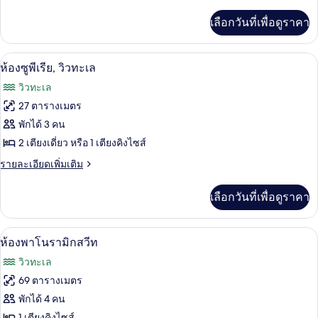
ละเอียด
วิว
เพิ่ม
เลือกวันที่เพื่อดูราคา
เติม
ทะเล
เกี่ยว
กับ
ห้องซูพีเรีย, วิวทะเล | ผ้าปูที่นอนฝ้ายอีย
เปิด
9
ห้อง
ห้องซูพีเรีย, วิวทะเล
พรีเมียม,
ภาพถ่าย
วิวทะเล
วิว
ทั้งหมด
ทะเล
27 ตารางเมตร
ของ
พักได้ 3 คน
ห้อง
2 เตียงเดี่ยว หรือ 1 เตียงคิงไซส์
ซู
ราย
รายละเอียดเพิ่มเติม
ละเอียด
พี
เพิ่ม
เลือกวันที่เพื่อดูราคา
เติม
เรีย,
เกี่ยว
วิว
กับ
ผ้าปูที่นอนฝ้ายอียิปต์, เครื่องนอนระดับพร
เปิด
12
ห้อง
ห้องพาโนรามิกสวีท
ทะเล
ซู
ภาพถ่าย
วิวทะเล
พี
ทั้งหมด
เรีย,
69 ตารางเมตร
วิว
ของ
พักได้ 4 คน
ทะเล
1 เตียงคิงไซส์