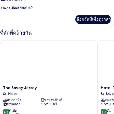
ห้อง
พา
ราย
รายละเอียดเพิ่มเติม
ละเอียด
โน
เพิ่ม
เลือกวันที่เพื่อดูราคา
เติม
รา
เกี่ยว
มิ
กับ
ที่พักที่คล้ายกัน
ห้อง
ก
พา
The Savoy Jersey
Hotel D
โน
สวีท
รา
มิ
ก
สวี
ท
The
Hotel
The Savoy Jersey
Hotel 
Savoy
De
St. Helier
St. Savi
Jersey
Norman
สระว่ายน้ำ
อาหารเช้าฟรี
สระว่า
St.
St.
มีที่จอดรถ
Wi-Fi ฟรี
Wi-Fi 
Helier
Saviour
8.8
8.0
ดีเลิศ
ดีมา
8.8
8.0