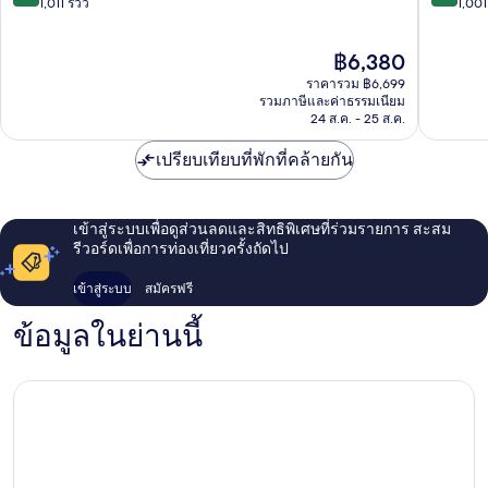
จาก
จาก
1,011 รีวิว
1,001 
10,
10,
ดี
ดี
ราคา
฿6,380
เลิศ,
มาก,
ปัจจุบัน
1,011
1,001
ราคารวม ฿6,699
คือ
รีวิว
รีวิว
รวมภาษีและค่าธรรมเนียม
฿6,380
24 ส.ค. - 25 ส.ค.
เปรียบเทียบที่พักที่คล้ายกัน
เข้าสู่ระบบเพื่อดูส่วนลดและสิทธิพิเศษที่ร่วมรายการ สะสม
รีวอร์ดเพื่อการท่องเที่ยวครั้งถัดไป
เข้าสู่ระบบ
สมัครฟรี
ข้อมูลในย่านนี้