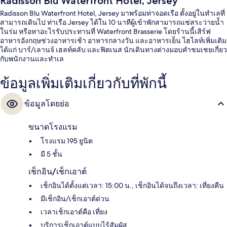
Radisson Blu Waterfront Hotel, Jersey
Radisson Blu Waterfront Hotel, Jersey มาพร้อมท่าจอดเรือ ตั้งอยู่ในทำเลที่
สามารถเดินไป ท่าเรือ Jersey ได้ใน 10 นาทีผู้เข้าพักสามารถแช่สระว่ายน้ำ
ในร่ม หรือหาอะไรรับประทานที่ Waterfront Brasserie โดยร้านนี้เสิร์ฟ
อาหารอังกฤษช่วงอาหารเช้า อาหารกลางวัน และอาหารเย็น ไฮไลท์เพิ่มเติม
ได้แก่ บาร์/เลานจ์ เฮลท์คลับ และฟิตเนส นักเดินทางต่างมอบคำชมเชยเกี่ยว
กับพนักงานและทำเล
ข้อมูลเพิ่มเติมเกี่ยวกับที่พักนี้
ข้อมูลโดยย่อ
ขนาดโรงแรม
โรงแรม 195 ยูนิต
มี 5 ชั้น
เช็กอิน/เช็กเอาต์
เช็กอินได้ตั้งแต่เวลา: 15:00 น., เช็กอินได้จนถึงเวลา: เที่ยงคืน
มีเช็กอิน/เช็กเอาต์ด่วน
เวลาเช็กเอาต์คือ เที่ยง
บริการเช็กเอาต์แบบไร้สัมผัส