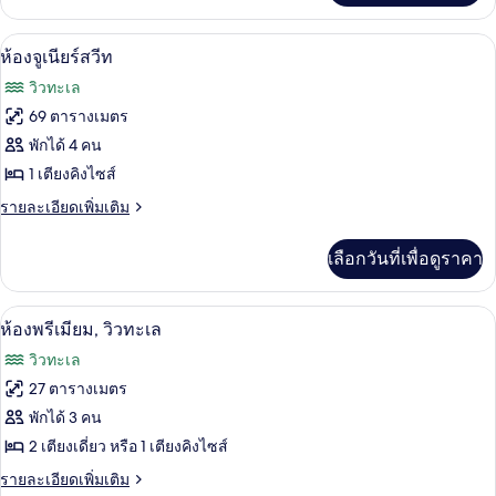
เกี่ยว
ลี่
กับ
ห้องจูเนียร์สวีท | ผ้าปูที่นอนฝ้ายอียิปต์,
เปิด
8
ห้อง
ห้องจูเนียร์สวีท
แฟ
ภาพถ่าย
วิวทะเล
มิ
ทั้งหมด
ลี่
69 ตารางเมตร
ของ
พักได้ 4 คน
ห้อง
1 เตียงคิงไซส์
จู
ราย
รายละเอียดเพิ่มเติม
ละเอียด
เนียร์
เพิ่ม
เลือกวันที่เพื่อดูราคา
เติม
สวีท
เกี่ยว
กับ
ห้องพรีเมียม, วิวทะเล | ผ้าปูที่นอนฝ้ายอี
เปิด
8
ห้อง
ห้องพรีเมียม, วิวทะเล
จู
ภาพถ่าย
วิวทะเล
เนียร์
ทั้งหมด
สวี
27 ตารางเมตร
ท
ของ
พักได้ 3 คน
ห้อง
2 เตียงเดี่ยว หรือ 1 เตียงคิงไซส์
พรีเมียม,
ราย
รายละเอียดเพิ่มเติม