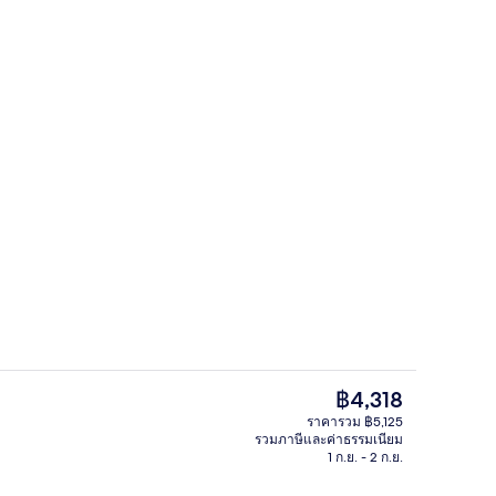
ล็อบบี้
ราคา
฿4,318
ปัจจุบัน
ราคารวม ฿5,125
฿4,318
รวมภาษีและค่าธรรมเนียม
cess Ocean View | เครื่องนอนระดับพรีเมียม, เตียง Select Comfort, มินิบาร์
ล็อบบี้
1 ก.ย. - 2 ก.ย.