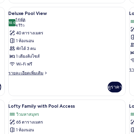
เกี่ยว
เกี
กับ
กับ
งนอนระดับพรีเมียม, เตียง Select Comfort, มินิบาร์
Deluxe Pool View | เครื่องนอนระดับพรีเม
เปิด
เป
11
Premier
Pr
Deluxe Pool View
L
Ocean
Be
ภาพถ่าย
ภ
ไร้ที่ติ
View
10.0
wi
10.0 จาก 10
(4
4 รีวิว
ทั้งหมด
ทั
Pl
รีวิว)
40 ตารางเมตร
Po
ของ
ข
1 ห้องนอน
Deluxe
L
พักได้ 3 คน
Pool
O
1 เตียงคิงไซส์
View
V
Wi-Fi ฟรี
รา
รา
ราย
รายละเอียดเพิ่มเติม
ละ
ละเอียด
เพิ
เพิ่ม
เต
า
ดูราคา
เติม
เกี
เกี่ยว
กับ
กับ
Lo
เครื่องนอนระดับพรีเมียม, เตียง Select Comfort, มินิบาร์
Lofty Family with Pool Access | เครื่อง
เปิด
เป
7
Deluxe
Lofty Family with Pool Access
L
O
Pool
ภาพถ่าย
ภ
Vi
วิวมหาสมุทร
View
ทั้งหมด
ทั
65 ตารางเมตร
ของ
ข
1 ห้องนอน