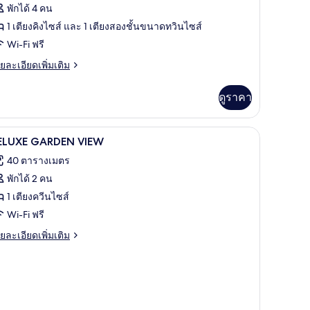
ofty
พักได้ 4 คน
uite
1 เตียงคิงไซส์ และ 1 เตียงสองชั้นขนาดทวินไซส์
cean
Wi-Fi ฟรี
iew
ย
ยละเอียดเพิ่มเติม
เอียด
่ม
ดูราคา
ิม
่ยว
เครื่องนอนระดับพรีเมียม, เตียง Select Comfort, 
ิด
9
fty
ELUXE GARDEN VIEW
ite
าพถ่าย
40 ตารางเมตร
cean
้งหมด
ew
พักได้ 2 คน
อง
1 เตียงควีนไซส์
ELUXE
Wi-Fi ฟรี
ARDEN
ย
ยละเอียดเพิ่มเติม
IEW
เอียด
่ม
ิม
่ยว
LUXE