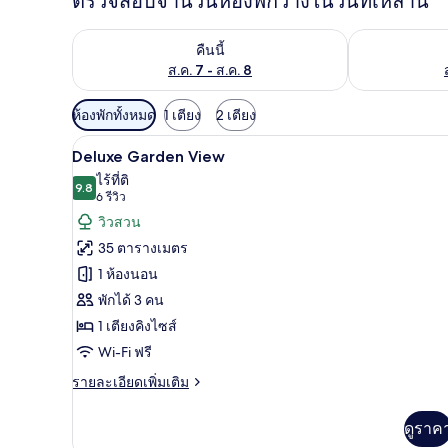
ตรวจสอบจำนวนห้องพักว่างในวันที่เหล่านี้
ตรวจสอบจำนวนห้องพักว่างในคืนนี้ ส.ค. 7 - ส.ค. 8
ตรวจสอบจำนวนห้
คืนนี้
ส.ค. 7 - ส.ค. 8
ตัว
ห้องพักทั้งหมด
1 เตียง
2 เตียง
กรอง
Deluxe Garden View | เครื่องนอน
เปิด
12
Deluxe Garden View
ที่
ภาพถ่าย
ไร้ที่ติ
มี
9.8
9.8 จาก 10
(6
6 รีวิว
ทั้งหมด
ให้
รีวิว)
วิวสวน
ของ
สำหรับ
35 ตารางเมตร
ห้อง
Deluxe
1 ห้องนอน
Garden
พัก
พักได้ 3 คน
View
1 เตียงคิงไซส์
Wi-Fi ฟรี
ราย
รายละเอียดเพิ่มเติม
ละเอียด
เพิ่ม
ดูราค
เติม