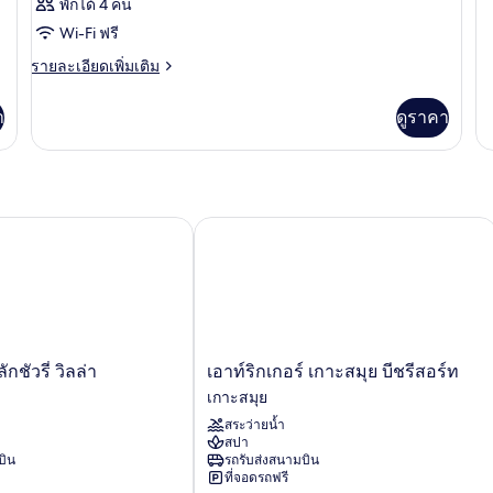
พักได้ 4 คน
G
Wi-Fi ฟรี
VI
ราย
รายละเอียดเพิ่มเติม
ละเอียด
เพิ่ม
า
ดูราคา
เติม
เกี่ยว
กับ
ห้อง
พัก
ัวรี่ วิลล่า
เอาท์ริกเกอร์ เกาะสมุย บีชรีสอร์ท
เอา
กชัวรี่ วิลล่า
เอาท์ริกเกอร์ เกาะสมุย บีชรีสอร์ท
ท์
เกาะสมุย
ริก
สระว่ายน้ำ
เกอร์
สปา
เกาะสมุย
บิน
รถรับส่งสนามบิน
บี
ที่จอดรถฟรี
ชรี