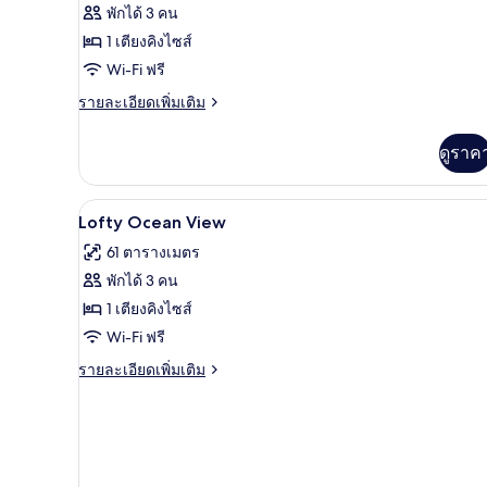
Lofty
พักได้ 3 คน
Pool
1 เตียงคิงไซส์
Access
Wi-Fi ฟรี
Ocean
ราย
รายละเอียดเพิ่มเติม
View
ละเอียด
เพิ่ม
ดูราค
เติม
เกี่ยว
กับ
เครื่องนอนระดับพรีเมียม, เตียง 
เปิด
3
Lofty
Lofty Ocean View
Pool
ภาพถ่าย
61 ตารางเมตร
Access
ทั้งหมด
Ocean
พักได้ 3 คน
View
ของ
1 เตียงคิงไซส์
Lofty
Wi-Fi ฟรี
Ocean
ราย
รายละเอียดเพิ่มเติม
View
ละเอียด
เพิ่ม
เติม
เกี่ยว
กับ
Lofty