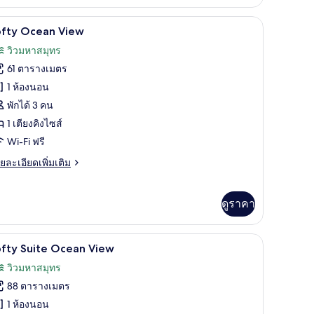
่ยว
ียม, เตียง Select Comfort, มินิบาร์
Lofty Ocean View | วิวทะเล/มหาสมุทร
ิด
6
emier
ofty Ocean View
achfront
าพถ่าย
วิวมหาสมุทร
th
้งหมด
unge
61 ตารางเมตร
ol
อง
1 ห้องนอน
ofty
พักได้ 3 คน
cean
1 เตียงคิงไซส์
iew
Wi-Fi ฟรี
ย
ยละเอียดเพิ่มเติม
เอียด
่ม
ิม
ดูราคา
่ยว
fty
นอนระดับพรีเมียม, เตียง Select Comfort, มินิบาร์
Lofty Suite Ocean View | เครื่องนอนระดับพรีเมี
ิด
9
ofty Suite Ocean View
cean
าพถ่าย
ew
วิวมหาสมุทร
้งหมด
88 ตารางเมตร
อง
1 ห้องนอน