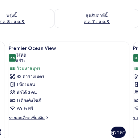
องพักว่างในพรุ่งนี้ ส.ค. 8 - ส.ค. 9
ตรวจสอบจำนวนห้องพักว่างในสุดสัปดาห์นี
พรุ่งนี้
สุดสัปดาห์นี้
ส.ค. 8 - ส.ค. 9
ส.ค. 7 - ส.ค. 9
ระดับพรีเมียม, เตียง Select Comfort, มินิบาร์
Premier Ocean View | เครื่องนอนระดับพร
เปิด
เป
17
Premier Ocean View
Pr
ภาพถ่าย
ภ
ไร้ที่ติ
9.6
10
9.6 จาก 10
(8
8 รีวิว
ทั้งหมด
ทั
รีวิว)
วิวมหาสมุทร
ของ
ข
42 ตารางเมตร
Premier
P
1 ห้องนอน
Ocean
B
พักได้ 3 คน
View
w
1 เตียงคิงไซส์
P
P
Wi-Fi ฟรี
ราย
รา
รายละเอียดเพิ่มเติม
รา
ละเอียด
ละ
เพิ่ม
เพิ
า
ดูราคา
เติม
เต