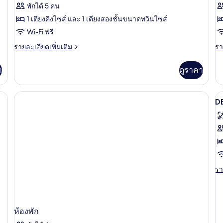
Lofty
L
พักได้ 5 คน
Family
S
1 เตียงคิงไซส์ และ 1 เตียงสองชั้นขนาดทวินไซส์
with
O
Wi-Fi ฟรี
Pool
V
ราย
รา
รายละเอียดเพิ่มเติม
รา
Access
ละเอียด
ละ
เพิ่ม
เพิ
า
ดูราคา
เติม
เต
เกี่ยว
เกี
กับ
กับ
Select Comfort, มินิบาร์
เป
Lofty
Lo
D
Family
Su
ภ
with
O
ทั
Pool
Vi
Access
ข
D
G
รา
รา
V
ละ
เพิ
เต
เกี
ห้องพัก
กับ
DE