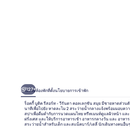
บูติค
รีสอร์ท
-
วี
รัน
ดา
คอล
เลก
127+
ชัน
ภาพรวม
ห้องพัก
ที่ตั้ง
นโยบายการเข้าพัก
สมุย
ร็อคกี้ บูติค รีสอร์ท - วีรันดา คอลเลกชัน สมุย มีชายหาดส
นาทีเพื่อไปยัง หาดละไม 2 สระว่ายน้ำกลางแจ้งพร้อมมอบความส
สปาเพื่อดื่มด่ำกับการนวดแผนไทย ทรีทเมนท์ดูแลผิวหน้า และส
ฝรั่งเศส และให้บริการอาหารเช้า อาหารกลางวัน และ อาหารเย็น 
สระว่ายน้ำสำหรับเด็ก และสแน็คบาร์/เดลี่ นักเดินทางคนอื่