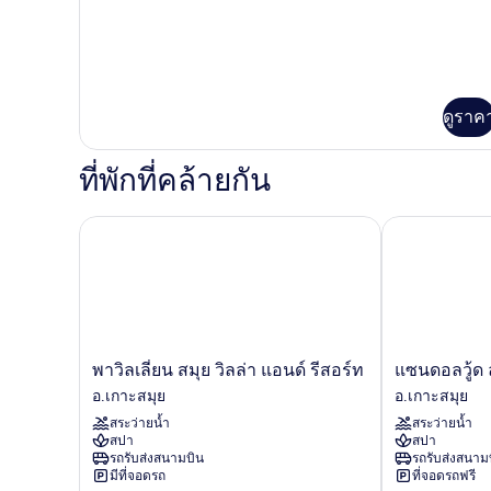
Ocean
View
ดูราค
ที่พักที่คล้ายกัน
พาวิลเลี่ยน สมุย วิลล่า แอนด์ รีสอร์ท
แซนดอลวู้ด ลักช
พา
แซนดอล
พาวิลเลี่ยน สมุย วิลล่า แอนด์ รีสอร์ท
แซนดอลวู้ด ลั
วิล
วู้ด
อ.เกาะสมุย
อ.เกาะสมุย
เลี่ยน
ลัก
สระว่ายน้ำ
สระว่ายน้ำ
สมุย
ชัว
สปา
สปา
วิลล่า
รี่
รถรับส่งสนามบิน
รถรับส่งสนาม
แอนด์
วิลล่า
มีที่จอดรถ
ที่จอดรถฟรี
รีสอร์ท
อ.เกาะสมุย