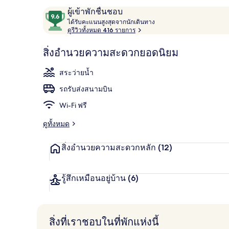
รีวิว
9.6
ผู้เข้าพักชื่นชอบ
ไ
จาก
ได้รับคะแนนสูงสุดจากนักเดินทาง
ด้
ดูรีวิวทั้งหมด 416 รายการ
10,
2 บาร์/เลานจ์
รั
ผู้
บ
สิ่งอำนวยความสะดวกยอดนิยม
ค
เข้า
ะ
พัก
สระว่ายน้ำ
แ
ชื่น
น
รถรับส่งสนามบิน
น
ชอบ
สู
Wi-Fi ฟรี
ง
สุ
ดูทั้งหมด
ด
จ
สิ่งอำนวยความสะดวกหลัก
(12)
า
ก
นั
ก
รู้สึกเหมือนอยู่บ้าน
(6)
เ
ดิ
น
ท
สิ่งที่เราชอบในที่พักแห่งนี้
า