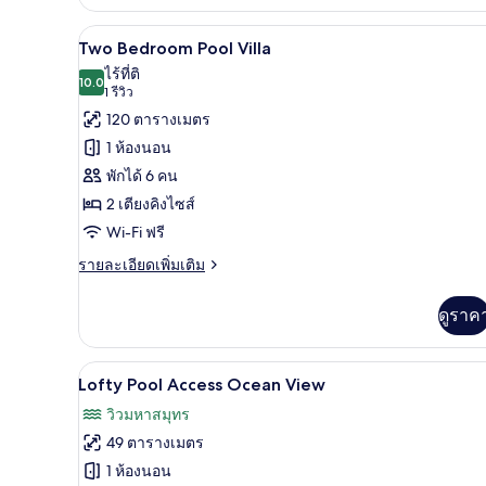
เกี่ยว
กับ
Two Bedroom Pool Villa | เครื่อ
เปิด
11
Deluxe
Two Bedroom Pool Villa
Garden
ภาพถ่าย
ไร้ที่ติ
View
10.0
10.0 จาก 10
(1
1 รีวิว
ทั้งหมด
รีวิว)
120 ตารางเมตร
ของ
1 ห้องนอน
Two
พักได้ 6 คน
Bedroom
2 เตียงคิงไซส์
Pool
Wi-Fi ฟรี
Villa
ราย
รายละเอียดเพิ่มเติม
ละเอียด
เพิ่ม
ดูราค
เติม
เกี่ยว
กับ
Lofty Pool Access Ocean View | 
เปิด
7
Two
Lofty Pool Access Ocean View
Bedroom
ภาพถ่าย
วิวมหาสมุทร
Pool
ทั้งหมด
Villa
49 ตารางเมตร
ของ
1 ห้องนอน