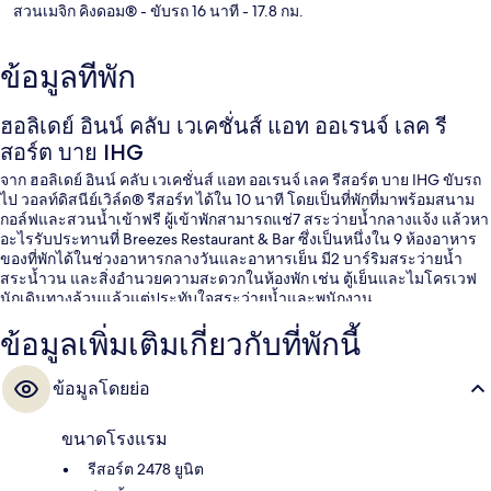
สวนเมจิก คิงดอม®
- ขับรถ 16 นาที
- 17.8 กม.
ข้อมูลที่พัก
ฮอลิเดย์ อินน์ คลับ เวเคชั่นส์ แอท ออเรนจ์ เลค รี
สอร์ต บาย IHG
จาก ฮอลิเดย์ อินน์ คลับ เวเคชั่นส์ แอท ออเรนจ์ เลค รีสอร์ต บาย IHG ขับรถ
ไป วอลท์ดิสนีย์เวิล์ด® รีสอร์ท ได้ใน 10 นาที โดยเป็นที่พักที่มาพร้อมสนาม
กอล์ฟและสวนน้ำเข้าฟรี ผู้เข้าพักสามารถแช่7 สระว่ายน้ำกลางแจ้ง แล้วหา
อะไรรับประทานที่ Breezes Restaurant & Bar ซึ่งเป็นหนึ่งใน 9 ห้องอาหาร
ของที่พักได้ในช่วงอาหารกลางวันและอาหารเย็น มี2 บาร์ริมสระว่ายน้ำ
สระน้ำวน และสิ่งอำนวยความสะดวกในห้องพัก เช่น ตู้เย็นและไมโครเวฟ
นักเดินทางล้วนแล้วแต่ประทับใจสระว่ายน้ำและพนักงาน
ข้อมูลเพิ่มเติมเกี่ยวกับที่พักนี้
ข้อมูลโดยย่อ
ขนาดโรงแรม
รีสอร์ต 2478 ยูนิต