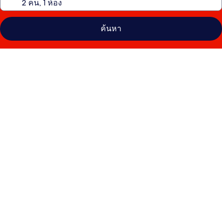
ค้นหา
คลัง
ภาพ
ฮอ