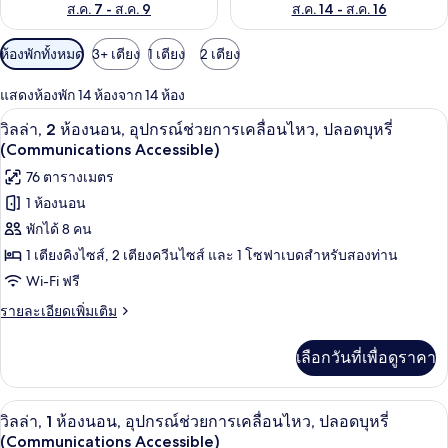
ส.ค. 7 - ส.ค. 9
ส.ค. 14 - ส.ค. 16
ตัว
ห้องพักทั้งหมด
3+ เตียง
1 เตียง
2 เตียง
กรอง
แสดงห้องพัก 14 ห้องจาก 14 ห้อง
ที่
ตู้นิรภัยในห้องพัก, พื้นที่ทำงานแบบใช้แ
เปิด
มี
15
วิลล่า, 2 ห้องนอน, อุปกรณ์ช่วยการเคลื่อนไหว, ปลอดบุหรี่
ให้
ภาพถ่าย
(Communications Accessible)
สำหรับ
ทั้งหมด
76 ตารางเมตร
ห้อง
1 ห้องนอน
ของ
พัก
พักได้ 8 คน
วิลล่า,
1 เตียงคิงไซส์, 2 เตียงควีนไซส์ และ 1 โซฟาเบดสำหรับสองท่าน
2
Wi-Fi ฟรี
ห้อง
ราย
รายละเอียดเพิ่มเติม
นอน,
ละเอียด
อุปกรณ์
เพิ่ม
เลือกวันที่เพื่อดูราคา
เติม
ช่วย
เกี่ยว
กับ
การ
ตู้นิรภัยในห้องพัก, พื้นที่ทำงานแบบใช้แ
เปิด
2
วิลล่า,
วิลล่า, 1 ห้องนอน, อุปกรณ์ช่วยการเคลื่อนไหว, ปลอดบุหรี่
เคลื่อนไหว,
2
ภาพถ่าย
(Communications Accessible)