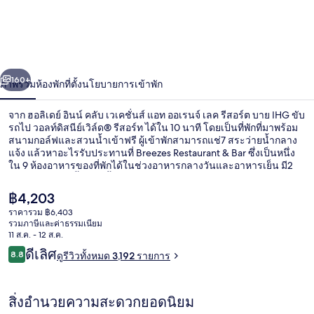
ลิ
เดย์
อินน์
่อน
ถัดไป
น้า
160+
ภาพรวม
ห้องพัก
ที่ตั้ง
นโยบายการเข้าพัก
คลับ
เวเคชั่นส์
จาก ฮอลิเดย์ อินน์ คลับ เวเคชั่นส์ แอท ออเรนจ์ เลค รีสอร์ต บาย IHG ขับ
รถไป วอลท์ดิสนีย์เวิล์ด® รีสอร์ท ได้ใน 10 นาที โดยเป็นที่พักที่มาพร้อม
แอท
สนามกอล์ฟและสวนน้ำเข้าฟรี ผู้เข้าพักสามารถแช่7 สระว่ายน้ำกลาง
แจ้ง แล้วหาอะไรรับประทานที่ Breezes Restaurant & Bar ซึ่งเป็นหนึ่ง
ใน 9 ห้องอาหารของที่พักได้ในช่วงอาหารกลางวันและอาหารเย็น มี2
ออ
บาร์ริมสระว่ายน้ำ สระน้ำวน และสิ่งอำนวยความสะดวกในห้องพัก เช่น
ตู้เย็นและไมโครเวฟ นักเดินทางล้วนแล้วแต่ประทับใจสระว่ายน้ำและ
เรนจ์
ราคา
฿4,203
พนักงาน
ปัจจุบัน
ราคารวม ฿6,403
฿4,203
เลค
รวมภาษีและค่าธรรมเนียม
7 สระว่ายน้ำกลางแจ้ง, คาบาน่า (คิดค่าบร
11 ส.ค. - 12 ส.ค.
รี
รีวิว
ดีเลิศ
8.8
ดูรีวิวทั้งหมด 3,192 รายการ
8.8 จาก 10
สอร์ต
สิ่งอำนวยความสะดวกยอดนิยม
บาย