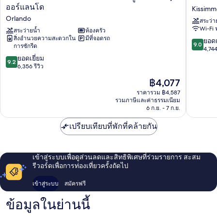
วิ
ตัน
ออร์แลนโด
Kissim
ส
เวเคชั่น
Orlando
สระว่า
ตา
คลับ
Wi-Fi 
น่า
สระว่ายน้ำ
ห้องครัว
มิส
สิ่งอำนวยความสะดวกใน
มีที่จอดรถ
รี
ติก
9.0
ยอดเ
9.0
การซักรีด
สอร์
ดูนส์
จาก
4,744
ทวิ
ออร์
9.2
10,
ยอดเยี่ยม
9.2
ล
แลน
จาก
ยอด
6,356 รีวิว
ล่า
โด
10,
เยี่ยม,
ราคา
฿4,077
ส์
Kissimm
ยอด
4,744
ปัจจุบัน
เล
เยี่ยม,
รีวิว
ราคารวม ฿4,587
คือ
คบู
รวมภาษีและค่าธรรมเนียม
6,356
฿4,077
6 ก.ย. - 7 ก.ย.
เวน
รีวิว
า
เปรียบเทียบที่พักที่คล้ายกัน
วิ
สตา/
ออร์
แลน
เข้าสู่ระบบเพื่อดูส่วนลดและสิทธิพิเศษที่ร่วมรายการ สะสม
โด
รีวอร์ดเพื่อการท่องเที่ยวครั้งถัดไป
Orlando
เข้าสู่ระบบ
สมัครฟรี
ข้อมูลในย่านนี้