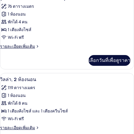
ห้อง
ปลอด
ทั้งหมด
76 ตารางเมตร
นอน,
บุหรี่
อุปกรณ์
1 ห้องนอน
ของ
ช่วย
(Communications
พักได้ 4 คน
การ
วิลล่า,
Accessible)
เคลื่อนไหว,
1 เตียงคิงไซส์
1
ปลอด
Wi-Fi ฟรี
ห้อง
บุหรี่
(Communications
ราย
รายละเอียดเพิ่มเติม
นอน,
Accessible)
ละเอียด
อุปกรณ์
เพิ่ม
เลือกวันที่เพื่อดูราคา
เติม
ช่วย
เกี่ยว
กับ
การ
ตู้นิรภัยในห้องพัก, พื้นที่ทำงานแบบใช้แ
เปิด
6
วิลล่า,
วิลล่า, 2 ห้องนอน
เคลื่อนไหว,
1
ภาพถ่าย
119 ตารางเมตร
ห้อง
ปลอด
ทั้งหมด
นอน,
1 ห้องนอน
บุหรี่
อุปกรณ์
ของ
พักได้ 8 คน
ช่วย
(Communications
การ
วิลล่า,
1 เตียงคิงไซส์ และ 1 เตียงควีนไซส์
Accessible)
เคลื่อนไหว,
2
Wi-Fi ฟรี
ปลอด
ห้อง
บุหรี่
ราย
รายละเอียดเพิ่มเติม
(Communications
ละเอียด