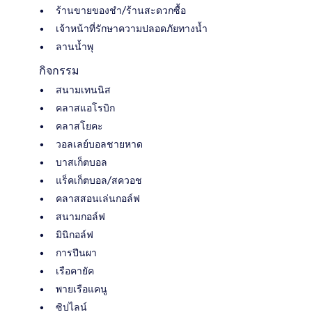
ร้านขายของชำ/ร้านสะดวกซื้อ
เจ้าหน้าที่รักษาความปลอดภัยทางน้ำ
ลานน้ำพุ
กิจกรรม
สนามเทนนิส
คลาสแอโรบิก
คลาสโยคะ
วอลเลย์บอลชายหาด
บาสเก็ตบอล
แร็คเก็ตบอล/สควอช
คลาสสอนเล่นกอล์ฟ
สนามกอล์ฟ
มินิกอล์ฟ
การปีนผา
เรือคายัค
พายเรือแคนู
ซิปไลน์