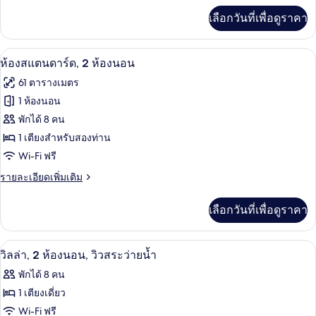
นอน
Accessible)
เพิ่ม
เลือกวันที่เพื่อดูราคา
เติม
เกี่ยว
กับ
ตู้นิรภัยในห้องพัก, พื้นที่ทำงานแบบใช้แ
เปิด
10
วิลล่า,
ห้องสแตนดาร์ด, 2 ห้องนอน
2
ภาพถ่าย
61 ตารางเมตร
ห้อง
ทั้งหมด
นอน
1 ห้องนอน
ของ
พักได้ 8 คน
ห้อง
1 เตียงสำหรับสองท่าน
Wi-Fi ฟรี
สแตนดาร์ด,
2
ราย
รายละเอียดเพิ่มเติม
ละเอียด
ห้อง
เพิ่ม
เลือกวันที่เพื่อดูราคา
เติม
นอน
เกี่ยว
กับ
วิวริมน้ำ
เปิด
5
ห้อง
วิลล่า, 2 ห้องนอน, วิวสระว่ายน้ำ
สแตนดาร์ด,
ภาพถ่าย
พักได้ 8 คน
2
ทั้งหมด
ห้อง
1 เตียงเดี่ยว
นอน
ของ
Wi-Fi ฟรี