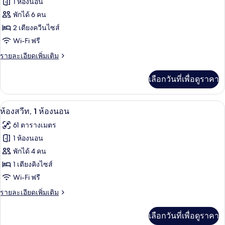
1 ห้องนอน
ของ
พักได้ 6 คน
ห้อง
2 เตียงควีนไซส์
Wi-Fi ฟรี
สตู
ราย
รายละเอียดเพิ่มเติม
ดิ
ละเอียด
โอ
เพิ่ม
เลือกวันที่เพื่อดูราคา
เติม
สวีท,
เกี่ยว
เตียง
กับ
ห้องสวีท, 1 ห้องนอน | ตู้นิรภัยในห้องพั
เปิด
2
ห้อง
ห้องสวีท, 1 ห้องนอน
ควีน
สตู
ภาพถ่าย
61 ตารางเมตร
ดิ
ไซส์
ทั้งหมด
โอ
1 ห้องนอน
2
สวี
ของ
พักได้ 4 คน
ท,
เตียง
เตียง
ห้อง
1 เตียงคิงไซส์
ควีน
Wi-Fi ฟรี
สวีท,
ไซส์
2
1
ราย
รายละเอียดเพิ่มเติม
เตียง
ละเอียด
ห้อง
เพิ่ม
เลือกวันที่เพื่อดูราคา
เติม
นอน