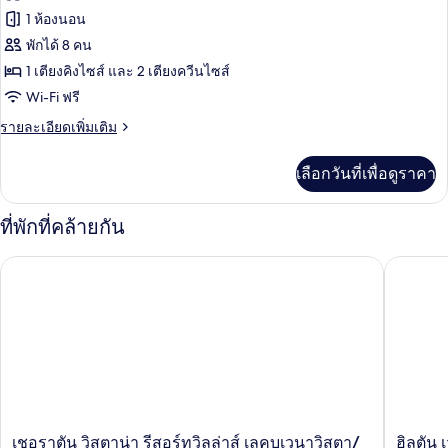
ทั้งหมด
นอน
1 ห้องนอน
ของ
พักได้ 8 คน
วิลล่า,
1 เตียงคิงไซส์ และ 2 เตียงควีนไซส์
2
Wi-Fi ฟรี
ห้อง
ราย
รายละเอียดเพิ่มเติม
ละเอียด
นอน,
เพิ่ม
เลือกวันที่เพื่อดูราคา
เติม
ใช้
เกี่ยว
สระ
กับ
ที่พักที่คล้ายกัน
วิลล่า,
ว่าย
2
เชอราตัน วิสตาน่า รีสอร์ทวิลล่าส์ เลคบูเวนาวิสตา/ออร์แลนโด
ฮิลตัน เว
น้ำ
ห้อง
นอน,
ได้
ใช้
(Waterpark)
สระ
ว่าย
น้ำ
ได้
(Waterpark)
เชอราตัน
ฮิล
เชอราตัน วิสตาน่า รีสอร์ทวิลล่าส์ เลคบูเวนาวิสตา/
ฮิลตัน 