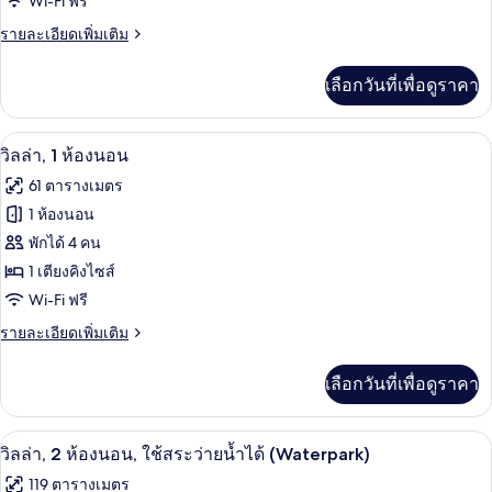
3
Wi-Fi ฟรี
ห้อง
ราย
รายละเอียดเพิ่มเติม
ละเอียด
นอน
เพิ่ม
เลือกวันที่เพื่อดูราคา
เติม
เกี่ยว
กับ
ตู้นิรภัยในห้องพัก, พื้นที่ทำงานแบบใช้แ
เปิด
6
วิลล่า,
วิลล่า, 1 ห้องนอน
3
ภาพถ่าย
61 ตารางเมตร
ห้อง
ทั้งหมด
นอน
1 ห้องนอน
ของ
พักได้ 4 คน
วิลล่า,
1 เตียงคิงไซส์
1
Wi-Fi ฟรี
ห้อง
ราย
รายละเอียดเพิ่มเติม
ละเอียด
นอน
เพิ่ม
เลือกวันที่เพื่อดูราคา
เติม
เกี่ยว
กับ
สวนน้ำ
เปิด
13
วิลล่า,
วิลล่า, 2 ห้องนอน, ใช้สระว่ายน้ำได้ (Waterpark)
1
ภาพถ่าย
119 ตารางเมตร
ห้อง