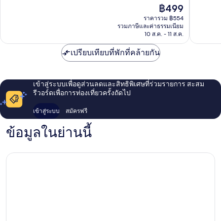
ป่า
ดี,
ราคา
ดี,
฿499
ตอง
8
ปัจจุบัน
18
ราคารวม ฿554
รีวิว
คือ
รีวิว
รวมภาษีและค่าธรรมเนียม
฿499
10 ส.ค. - 11 ส.ค.
เปรียบเทียบที่พักที่คล้ายกัน
เข้าสู่ระบบเพื่อดูส่วนลดและสิทธิพิเศษที่ร่วมรายการ สะสม
รีวอร์ดเพื่อการท่องเที่ยวครั้งถัดไป
เข้าสู่ระบบ
สมัครฟรี
ข้อมูลในย่านนี้