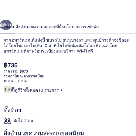
กะทู้
่อน
ถัดไป
น้า
27+
ภาพรวม
สิ่งอำนวยความสะดวก
ที่ตั้ง
นโยบายการเข้าพัก
จาก อพาร์ตเมนต์แห่งนี้ ขับรถไป ถนนบางลา และ ศูนย์การค้าจังซีลอน
ได้โดยใช้เวลาไม่เกิน 10 นาที ไฮไลท์เพิ่มเติม ได้แก่ ฟิตเนส โดย
อพาร์ตเมนต์มาพร้อมระเบียงและบริการ Wi-Fi ฟรี
ราคา
฿735
ปัจจุบัน
ราคารวม ฿873
฿735
รวมภาษีและค่าธรรมเนียม
10 ส.ค. - 11 ส.ค.
รีวิว
ดี
6.4
ดูรีวิวทั้งหมด 10 รายการ
ฟิตเนส
6.4 จาก 10
ทั้งห้อง
พักได้ 2 คน
สิ่งอำนวยความสะดวกยอดนิยม