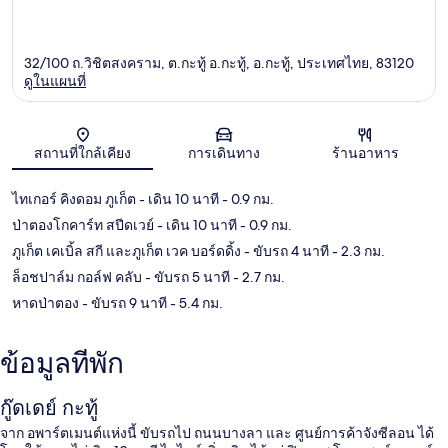
32/100 ถ.วิชิตสงคราม, ต.กะทู้ อ.กะทู้, อ.กะทู้, ประเทศไทย, 83120
ดูในแผนที่
แผนที่
สถานที่ใกล้เคียง
การเดินทาง
ร้านอาหาร
ไทเกอร์ คิงดอม ภูเก็ต
- เดิน 10 นาที
- 0.9 กม.
ป่าตองโกคาร์ท สปีดเวย์
- เดิน 10 นาที
- 0.9 กม.
ภูเก็ต เคเบิ้ล สกี และภูเก็ต เวค บอร์ดดิ้ง
- ขับรถ 4 นาที
- 2.3 กม.
ล็อชปาล์ม กอล์ฟ คลับ
- ขับรถ 5 นาที
- 2.7 กม.
หาดป่าตอง
- ขับรถ 9 นาที
- 5.4 กม.
ข้อมูลที่พัก
กู๊ดเดย์ กะทู้
จาก อพาร์ตเมนต์แห่งนี้ ขับรถไป ถนนบางลา และ ศูนย์การค้าจังซีลอน ได้