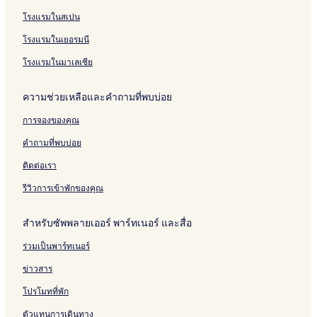
t
d
r
t
&
t
u
e
a
o
e
e
e
โรงแรมในสเปน
e
o
s
S
e
k
p
g
n
n
s
s
l
m
t
p
l
e
o
e
t
c
o
o
โรงแรมในเยอรมนี
s
i
o
a
t
i
P
P
e
r
r
n
M
,
,
n
a
h
b
t
t
โรงแรมในมาเลเซีย
i
e
M
A
t
t
u
y
,
P
u
n
e
u
8
o
k
C
P
r
ความช่วยเหลือและคำถามที่พบบ่อย
m
r
t
-
n
e
h
h
i
l
o
1
g
t
i
u
v
การจองของคุณ
i
g
7
R
n
k
a
n
r
S
e
o
e
t
คำถามที่พบบ่อย
B
a
e
s
c
t
e
e
p
a
o
o
P
ติดต่อเรา
a
h
V
r
l
o
c
C
i
t
l
o
รีวิวการเข้าพักของคุณ
h
o
e
e
l
l
w
c
V
สำหรับซัพพลายเออร์ พาร์ทเนอร์ และสื่อ
l
s
t
i
e
i
l
ร่วมเป็นพาร์ทเนอร์
c
o
l
t
n
a
ข่าวสาร
i
o
โปรโมทที่พัก
n
ตัวแทนการเดินทาง