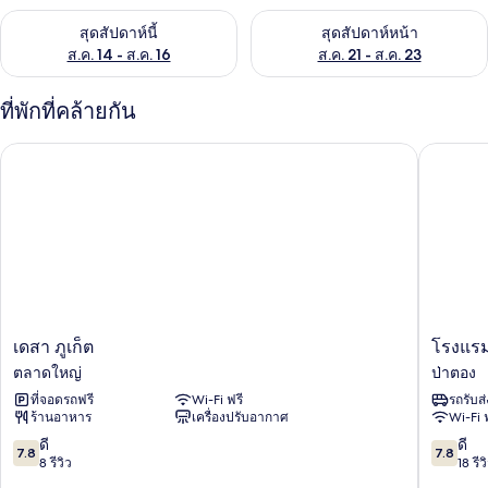
ตรวจสอบจำนวนห้องพักว่างในสุดสัปดาห์นี้ ส.ค. 14 - ส.ค. 16
ตรวจสอบจำนวนห้องพักว่างในสุดส
สุดสัปดาห์นี้
สุดสัปดาห์หน้า
ส.ค. 14 - ส.ค. 16
ส.ค. 21 - ส.ค. 23
ที่พักที่คล้ายกัน
เดสา ภูเก็ต
โรงแรมเดอ
เดสา
โรงแรม
เดสา ภูเก็ต
โรงแรมเ
ภูเก็ต
เดอะ
ตลาดใหญ่
ป่าตอง
ตลาด
เจ
ที่จอดรถฟรี
Wi-Fi ฟรี
รถรับส
ใหญ่
อร์
ร้านอาหาร
เครื่องปรับอากาศ
Wi-Fi 
นีย์
ป่า
7.8
7.8
ดี
ดี
7.8
7.8
ตอง
จาก
จาก
8 รีวิว
18 รีว
นิว
10,
10,