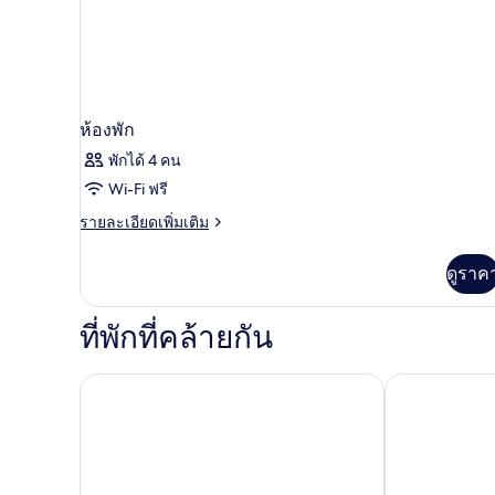
ห้องพัก
พักได้ 4 คน
Wi-Fi ฟรี
ราย
รายละเอียดเพิ่มเติม
ละเอียด
เพิ่ม
ดูราค
เติม
เกี่ยว
กับ
ที่พักที่คล้ายกัน
ห้อง
พัก
Divi Southwinds Beach Resort
โรงแรมเซาท์พ