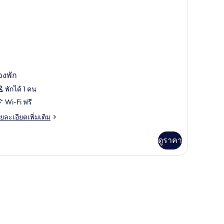
ะ
าย
ำ
องพัก
พักได้ 1 คน
Wi-Fi ฟรี
ย
ยละเอียดเพิ่มเติม
เอียด
่ม
ดูราคา
ิม
่ยว
อง