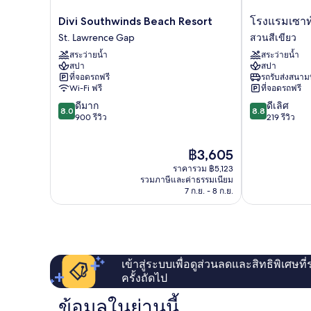
Divi
โรง
Divi Southwinds Beach Resort
โรงแรมเซาท
Southwinds
แรม
St. Lawrence Gap
สวนสีเขียว
Beach
เซา
สระว่ายน้ำ
สระว่ายน้ำ
Resort
ท์
สปา
สปา
St.
พอยท์
ที่จอดรถฟรี
รถรับส่งสนาม
Lawrence
สวน
Wi-Fi ฟรี
ที่จอดรถฟรี
Gap
สี
8.0
8.8
ดีมาก
ดีเลิศ
เขียว
8.0
8.8
จาก
จาก
900 รีวิว
219 รีวิว
10,
10,
ดี
ดี
ราคา
฿3,605
มาก,
เลิศ,
ปัจจุบัน
900
219
ราคารวม ฿5,123
คือ
รีวิว
รีวิว
รวมภาษีและค่าธรรมเนียม
฿3,605
7 ก.ย. - 8 ก.ย.
เข้าสู่ระบบเพื่อดูส่วนลดและสิทธิพิเศษที
ครั้งถัดไป
ข้อมูลในย่านนี้