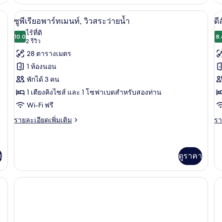
เกี
ซู
ว่าย
กับ
พื้นที่ทำงานแบบใช้แล็ปท็อป, ผ้าม่านกันแสง
พี
ตู้นิรภัยในห้องพัก, โต๊ะทำงาน, พื้นที่
เปิด
เป
6
ดี
ซูพีเรียอพาร์ทเมนท์, วิวสระว่ายน้ำ
ดี
น้ำ
เรีย
ลัก
ภาพถ่าย
ภ
ไร้ที่ติ
สตูิ
10.0
ซ์
8.
10.0 จาก 10
(2
2 รีวิว
ดิ
ทั้งหมด
ทั
สต
โอ,
รีวิว)
28 ตารางเมตร
ดิ
ของ
ข
วิว
โอ
1 ห้องนอน
สระ
(I
ซู
ดี
ว่าย
พักได้ 3 คน
Vi
น้ำ
พี
ลั
1 เตียงคิงไซส์ และ 1 โซฟาเบดสำหรับสองท่าน
เรี
ซ์
Wi-Fi ฟรี
ยอ
สต
ราย
รา
รายละเอียดเพิ่มเติม
รา
ละเอียด
ละ
พาร์
ดิ
เพิ่ม
เพิ
ท
วิ
เติม
เต
เกี่ยว
เกี
า
ดูราคา
เม
ส
กับ
กับ
ซู
ดี
นท์,
ว่
NCH BALCONY | ตู้นิรภัยในห้องพัก, โต๊ะทำงาน, พื้นที่ทำงานแบบใช้แล็ปท็อป, ผ
พี
ลัก
วิว
น้
เรี
ซ์
ยอ
สต
สระ
พาร์
ดิ
ว่าย
ท
โอ