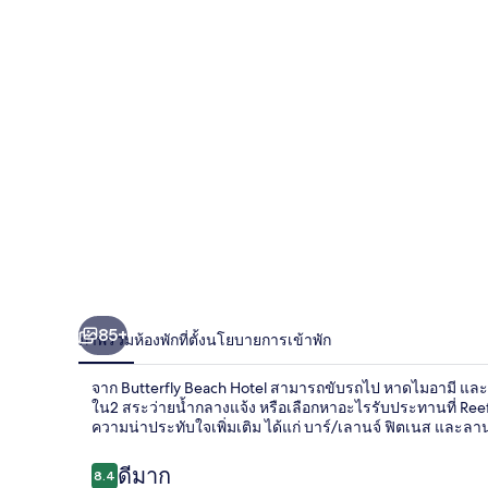
85+
ภาพรวม
ห้องพัก
ที่ตั้ง
นโยบายการเข้าพัก
จาก Butterfly Beach Hotel สามารถขับรถไป หาดไมอามี และ โอ
ใน2 สระว่ายน้ำกลางแจ้ง หรือเลือกหาอะไรรับประทานที่ Reef
ความน่าประทับใจเพิ่มเติม ได้แก่ บาร์/เลานจ์ ฟิตเนส และ
รีวิว
ดีมาก
8.4
8.4 จาก 10