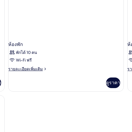
เม
วิว
น้ำ
นท์,
สร
วิว
ว่
สระ
น้
ว่าย
น้ำ
ห้องพัก
ห้
พักได้ 10 คน
Wi-Fi ฟรี
ราย
รา
รายละเอียดเพิ่มเติม
รา
ละเอียด
ละ
เพิ่ม
เพิ
า
ดูราคา
เติม
เต
เกี่ยว
เกี
กับ
กับ
ห้อง
ห้
พัก
พัก