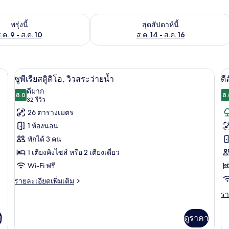
องพักว่างในพรุ่งนี้ ส.ค. 9 - ส.ค. 10
ตรวจสอบจำนวนห้องพักว่างในสุดสัปดาห์นี
พรุ่งนี้
สุดสัปดาห์นี้
.ค. 9 - ส.ค. 10
ส.ค. 14 - ส.ค. 16
ตู้นิรภัยในห้องพัก, โต๊ะทำงาน, พื้นที่ทำงานแบบใช้แล็ปท็อป, ผ้าม่านกันแสง
ซูพีเรียสตูิดิโอ, วิวสระว่ายน้ำ | ตู้นิร
เปิด
เป
12
ซูพีเรียสตูิดิโอ, วิวสระว่ายน้ำ
ดี
ภาพถ่าย
ภ
ดีมาก
8.0
8.
8.0 จาก 10
(32
32 รีวิว
ทั้งหมด
ทั
รีวิว)
26 ตารางเมตร
ของ
ข
1 ห้องนอน
ซู
ดี
พักได้ 3 คน
พี
ลั
1 เตียงคิงไซส์ หรือ 2 เตียงเดี่ยว
เรีย
ซ์
Wi-Fi ฟรี
สตูิ
สต
ราย
รายละเอียดเพิ่มเติม
ละเอียด
ดิโอ,
ดิ
รา
รา
เพิ่ม
ละ
(I
วิว
เติม
เพิ
เกี่ยว
V
า
ดูราคา
เต
สระ
กับ