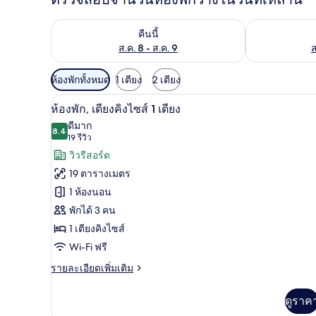
ตรวจสอบจำนวนห้องพักว่างในคืนนี้ ส.ค. 8 - ส.ค. 9
ตรวจสอบจำนวนห้
คืนนี้
ส.ค. 8 - ส.ค. 9
ส
ตัว
ห้องพักทั้งหมด
1 เตียง
2 เตียง
กรอง
ห้องพัก, เตียงคิงไซส์ 1 เตียง | 
เปิด
8
ห้องพัก, เตียงคิงไซส์ 1 เตียง
ที่
ภาพถ่าย
ดีมาก
มี
8.4
8.4 จาก 10
(19
19 รีวิว
ทั้งหมด
ให้
รีวิว)
วิวรีสอร์ต
ของ
สำหรับ
19 ตารางเมตร
ห้อง
ห้อง
1 ห้องนอน
พัก
พัก,
พักได้ 3 คน
เตียง
1 เตียงคิงไซส์
คิง
Wi-Fi ฟรี
ไซส์
ราย
รายละเอียดเพิ่มเติม
ละเอียด
1
เพิ่ม
ดูราค
เตียง
เติม