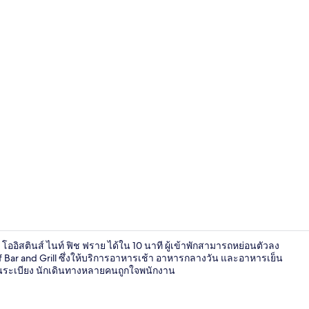
ดีลักซ์สตูดิโ
อิสตินส์ ไนท์ ฟิช ฟราย ได้ใน 10 นาที ผู้เข้าพักสามารถหย่อนตัวลง
 Bar and Grill ซึ่งให้บริการอาหารเช้า อาหารกลางวัน และอาหารเย็น
ลานระเบียง นักเดินทางหลายคนถูกใจพนักงาน
2 สระว่ายน้ำ