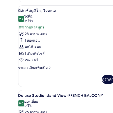
เกี่ยว
กับ
ตู้นิรภัยในห้องพัก, โต๊ะทำงาน, 
เปิด
9
ห้อง
ดีลักซ์สตูดิโอ, วิวทะเล
พัก,
ภาพถ่าย
ไร้ที่ติ
เตียง
9.6
9.6 จาก 10
(12
12 รีวิว
ทั้งหมด
คิง
รีวิว)
วิวมหาสมุทร
ไซส์
ของ
1
28 ตารางเมตร
เตียง
ดี
1 ห้องนอน
ลัก
พักได้ 3 คน
ซ์
1 เตียงคิงไซส์
สตู
Wi-Fi ฟรี
ดิโอ,
ราย
รายละเอียดเพิ่มเติม
ละเอียด
วิว
เพิ่ม
ดูราค
เติม
ทะเล
เกี่ยว
กับ
Deluxe Studio Island View-FRE
เปิด
6
ดี
Deluxe Studio Island View-FRENCH BALCONY
ลัก
ภาพถ่าย
ยอดเยี่ยม
ซ์
9.0
9.0 จาก 10
(17
17 รีวิว
ทั้งหมด
สตู
รีวิว)
26 ตารางเมตร
ดิ