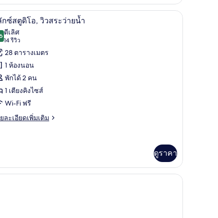
่ยว
ทำงานแบบใช้แล็ปท็อป, ผ้าม่านกันแสง
ดีลักซ์สตูดิโอ, วิวสระว่ายน้ำ | ตู้นิรภัยในห้องพ
ิด
11
ลักซ์สตูดิโอ, วิวสระว่ายน้ำ
าพถ่าย
ดีเลิศ
6
8.6 จาก 10
(14
14 รีวิว
้งหมด
ู
รีวิว)
28 ตารางเมตร
อง
1 ห้องนอน
sland
พักได้ 2 คน
ew)
ก
1 เตียงคิงไซส์
Wi-Fi ฟรี
ู
ย
ยละเอียดเพิ่มเติม
เอียด
โอ,
่ม
ว
ิม
่ยว
ดูราคา
ระ
าย
้าม่านกันแสง
ำ
ู
,