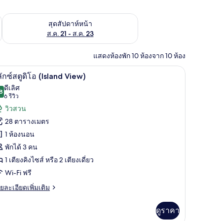
้ ส.ค. 14 - ส.ค. 16
ตรวจสอบจำนวนห้องพักว่างในสุดสัปดาห์หน้า ส.ค. 21 - ส.ค. 23
สุดสัปดาห์หน้า
ส.ค. 21 - ส.ค. 23
แสดงห้องพัก 10 ห้องจาก 10 ห้อง
ภัยในห้องพัก, โต๊ะทำงาน, พื้นที่ทำงานแบบใช้แล็ปท็อป, ผ้าม่านกันแสง
ตู้นิรภัยในห้องพัก, โต๊ะทำงาน, พื้นที่ทำงานแบบ
ิด
8
ลักซ์สตูดิโอ (Island View)
าพถ่าย
ดีเลิศ
8
8.8 จาก 10
(6
6 รีวิว
้งหมด
รีวิว)
วิวสวน
อง
28 ตารางเมตร
1 ห้องนอน
ก
พักได้ 3 คน
1 เตียงคิงไซส์ หรือ 2 เตียงเดี่ยว
ู
Wi-Fi ฟรี
โอ
ย
ยละเอียดเพิ่มเติม
เอียด
sland
่ม
iew)
ดูราคา
ิม