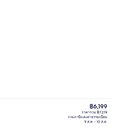
อ, วิวสระว่ายน้ำ | ตู้นิรภัยในห้องพัก, โต๊ะทำงาน, พื้นที่ทำงานแบบใช้แล็ปท็อป, ผ้
วิวจากมุมสูง
ราคา
฿6,199
ปัจจุบัน
ราคารวม ฿7,274
฿6,199
รวมภาษีและค่าธรรมเนียม
กลางแจ้ง, ร่มริมสระว่ายน้ำ, เก้าอี้อาบแดดริมสระ
วิวจากที่พัก
9 ส.ค. - 10 ส.ค.