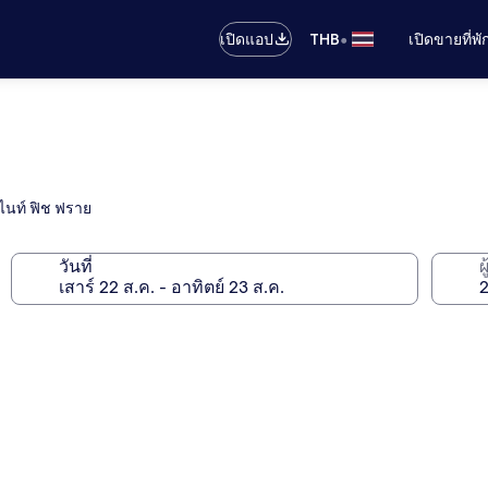
•
เปิดแอป
THB
เปิดขายที่พ
 ไนท์ ฟิช ฟราย
วันที่
ผ