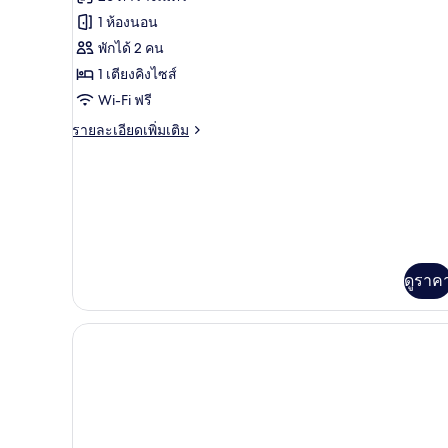
ของ
โอ,
1 ห้องนอน
Deluxe
วิว
พักได้ 2 คน
ทะเล
Studio
1 เตียงคิงไซส์
Island
Wi-Fi ฟรี
View-
FRENCH
ราย
รายละเอียดเพิ่มเติม
ละเอียด
BALCONY
เพิ่ม
เติม
เกี่ยว
กับ
Deluxe
Studio
Island
ดูราค
View-
FRENCH
BALCONY