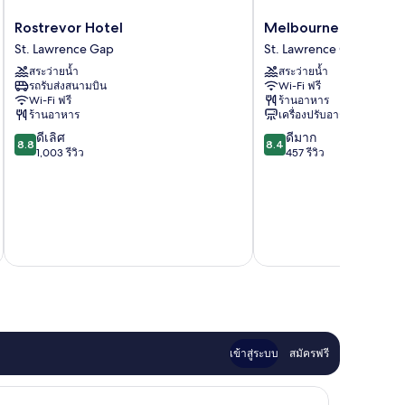
Rostrevor
Melbourne
Rostrevor Hotel
Melbourne Inn
Hotel
Inn
St. Lawrence Gap
St. Lawrence Gap
St.
St.
สระว่ายน้ำ
สระว่ายน้ำ
Lawrence
Lawrence
รถรับส่งสนามบิน
Wi-Fi ฟรี
Gap
Gap
Wi-Fi ฟรี
ร้านอาหาร
ร้านอาหาร
เครื่องปรับอากาศ
8.8
8.4
ดีเลิศ
ดีมาก
8.8
8.4
จาก
จาก
1,003 รีวิว
457 รีวิว
10,
10,
ดี
ดี
เลิศ,
มาก,
1,003
457
รีวิว
รีวิว
รวมภาษ
เข้าสู่ระบบ
สมัครฟรี