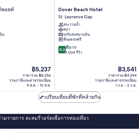
Dover
์พอยท์
Dover Beach Hotel
Beach
St. Lawrence Gap
Hotel
สระว่ายน้ำ
St.
สปา
Lawrence
บิน
รถรับส่งสนามบิน
Gap
ที่จอดรถฟรี
8.2
ดีมาก
8.2
จาก
1,004 รีวิว
10,
ดี
ราคา
ราคา
฿5,237
฿3,541
มาก,
ปัจจุบัน
ปัจจุบัน
1,004
ราคารวม ฿8,256
ราคารวม ฿4,394
คือ
คือ
รีวิว
รวมภาษีและค่าธรรมเนียม
รวมภาษีและค่าธรรมเนียม
฿5,237
฿3,541
9 ส.ค. - 10 ส.ค.
1 ก.ย. - 2 ก.ย.
เปรียบเทียบที่พักที่คล้ายกัน
่ร่วมรายการ สะสมรีวอร์ดเพื่อการท่องเที่ยว