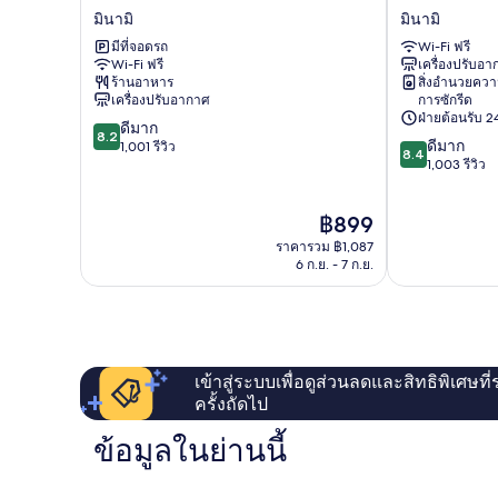
แรม
รี
มินามิ
มินามิ
ฮิ
ลีฟ
มีที่จอดรถ
Wi-Fi ฟรี
ล
นัมบะ
Wi-Fi ฟรี
เครื่องปรับอ
ลา
ได
ร้านอาหาร
สิ่งอำนวยคว
ริส
โกะ
เครื่องปรับอากาศ
การซักรีด
มิ
กุโช
ฝ่ายต้อนรับ 24
8.2
ดีมาก
นามิ
มิ
8.2
8.4
ดีมาก
จาก
1,001 รีวิว
นามิ
8.4
จาก
1,003 รีวิว
10,
10,
ดี
ดี
มาก,
ราคา
฿899
มาก,
1,001
ปัจจุบัน
1,003
รีวิว
ราคารวม ฿1,087
คือ
รีวิว
6 ก.ย. - 7 ก.ย.
฿899
เข้าสู่ระบบเพื่อดูส่วนลดและสิทธิพิเศษที
ครั้งถัดไป
ข้อมูลในย่านนี้