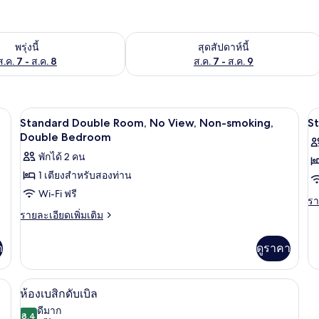
องพักว่างในพรุ่งนี้ ส.ค. 7 - ส.ค. 8
ตรวจสอบจำนวนห้องพักว่างในสุดสัปดาห์นี
พรุ่งนี้
สุดสัปดาห์นี้
ส.ค. 7 - ส.ค. 8
ส.ค. 7 - ส.ค. 9
ัก, โต๊ะทำงาน, พื้นที่ทำงานแบบใช้แล็ปท็อป
ผ้านวมขนเป็ด, ตู้นิรภัยในห้องพัก, โต๊ะ
เปิด
เป
2
Standard Double Room, No View, Non-smoking,
S
ภาพถ่าย
ภ
Double Bedroom
ทั้งหมด
พักได้ 2 คน
ทั
1 เตียงสำหรับสองท่าน
ของ
ข
Wi-Fi ฟรี
Standard
S
รา
รา
Double
T
ละ
ราย
รายละเอียดเพิ่มเติม
เพิ
ละเอียด
Room,
R
เต
เพิ่ม
No
C
า
ดูราคา
เกี
เติม
View,
V
กับ
เกี่ยว
St
Non-
N
กับ
ยง | ผ้านวมขนเป็ด, ตู้นิรภัยในห้องพัก, โต๊ะทำงาน, พื้นที่ทำงานแบบใช้แล็ปท็อป
ห้องเบสิกดับเบิล | ผ้านวมขนเป็ด, ตู้นิร
เปิด
Tw
7
Standard
ห้องเบสิกดับเบิล
smoking,
s
Ro
Double
ภาพถ่าย
Double
ดีมาก
Ci
Room,
8.4