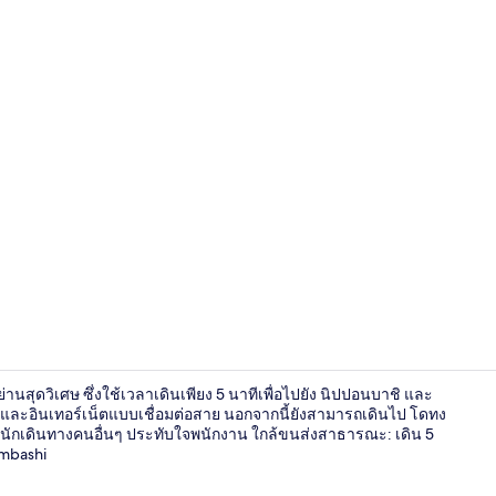
ร้านอาหาร
ย่านสุดวิเศษ ซึ่งใช้เวลาเดินเพียง 5 นาทีเพื่อไปยัง นิปปอนบาชิ และ
iและอินเทอร์เน็ตแบบเชื่อมต่อสาย นอกจากนี้ยังสามารถเดินไป โดทง
ี นักเดินทางคนอื่นๆ ประทับใจพนักงาน ใกล้ขนส่งสาธารณะ: เดิน 5
ombashi
ห้องเบสิกทวิน