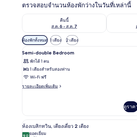
ตรวจสอบจำนวนห้องพักว่างในวันที่เหล่านี้
ตรวจสอบจำนวนห้องพักว่างในคืนนี้ ส.ค. 6 - ส.ค. 7
ตรวจสอบจำนวนห้
คืนนี้
ส.ค. 6 - ส.ค. 7
ตัว
ห้องพักทั้งหมด
1 เตียง
2 เตียง
กรอง
ผ้านวมขนเป็ด, ตู้นิรภัยในห้องพ
เปิด
2
Semi-double Bedroom
ที่
ภาพถ่าย
มี
พักได้ 1 คน
ทั้งหมด
ให้
1 เตียงสำหรับสองท่าน
ของ
สำหรับ
Wi-Fi ฟรี
ห้อง
Semi-
ราย
รายละเอียดเพิ่มเติม
double
ละเอียด
พัก
เพิ่ม
Bedroom
เติม
ดูราค
เกี่ยว
กับ
Semi-
ห้องเบสิกทวิน, เตียงเดี่ยว 2 เตี
เปิด
double
7
ห้องเบสิกทวิน, เตียงเดี่ยว 2 เตียง
Bedroom
ภาพถ่าย
ยอดเยี่ยม
9.0