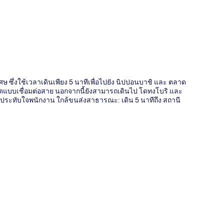
ี่
เศษ ซึ่งใช้เวลาเดินเพียง 5 นาทีเพื่อไปยัง นิปปอนบาชิ และ ตลาด
น็ตแบบเชื่อมต่อสาย นอกจากนี้ยังสามารถเดินไป โดทงโบริ และ
 ประทับใจพนักงาน ใกล้ขนส่งสาธารณะ: เดิน 5 นาทีถึง สถานี