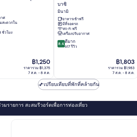
โยะ
บาชิ
โคะ
มินามิ
อิน
ากาศ
โอ
อาหารเช้าฟรี
ามสะดวกใน
มีที่จอดรถ
ซาก้
Wi-Fi ฟรี
า
 ชั่วโมง
เครื่องปรับอากาศ
นัมบะ
8.4
นิ
ดีมาก
8.4
จาก
ป
617 รีวิว
10,
ปม
ดี
บาชิ
ราคา
ราคา
฿1,250
฿1,803
มาก,
มิ
ปัจจุบัน
ปัจจุบัน
ราคารวม ฿1,375
ราคารวม ฿1,983
617
นามิ
คือ
คือ
7 ส.ค. - 8 ส.ค.
7 ส.ค. - 8 ส.ค.
รีวิว
฿1,250
฿1,803
เปรียบเทียบที่พักที่คล้ายกัน
่ร่วมรายการ สะสมรีวอร์ดเพื่อการท่องเที่ยว