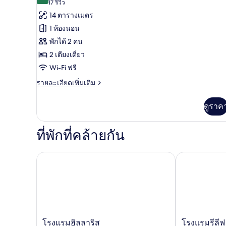
9.0 จาก 10
(17
17 รีวิว
ทั้งหมด
รีวิว)
14 ตารางเมตร
ของ
1 ห้องนอน
ห้อง
พักได้ 2 คน
เบสิ
2 เตียงเดี่ยว
ก
Wi-Fi ฟรี
ทวิน,
ราย
รายละเอียดเพิ่มเติม
ละเอียด
เตียง
เพิ่ม
ดูราค
เดี่ยว
เติม
เกี่ยว
2
กับ
ที่พักที่คล้ายกัน
เตียง
ห้อง
เบสิ
ก
โรงแรมฮิลลาริส
โรงแรมรีลีฟ 
ทวิ
น,
เตียง
เดี่ยว
2
เตียง
โรง
โรงแรม
โรงแรมฮิลลาริส
โรงแรมรีลีฟ