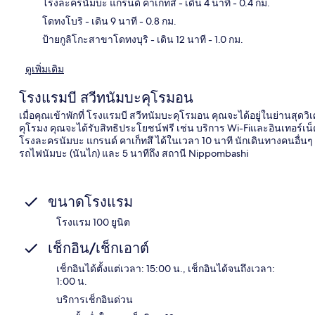
แผนท
โรงละครนัมบะ แกรนด์ คาเก็ทสึ
- เดิน 4 นาที
- 0.4 กม.
โดทงโบริ
- เดิน 9 นาที
- 0.8 กม.
ป้ายกูลิโกะสาขาโดทงบุริ
- เดิน 12 นาที
- 1.0 กม.
ดูเพิ่มเติม
โรงแรมบี สวีทนัมบะคุโรมอน
เมื่อคุณเข้าพักที่ โรงแรมบี สวีทนัมบะคุโรมอน คุณจะได้อยู่ในย่านสุดวิ
คุโรมง คุณจะได้รับสิทธิประโยชน์ฟรี เช่น บริการ Wi-Fiและอินเทอร์เ
โรงละครนัมบะ แกรนด์ คาเก็ทสึ ได้ในเวลา 10 นาที นักเดินทางคนอื่นๆ
รถไฟนัมบะ (นันไก) และ 5 นาทีถึง สถานี Nippombashi
ขนาดโรงแรม
โรงแรม 100 ยูนิต
เช็กอิน/เช็กเอาต์
เช็กอินได้ตั้งแต่เวลา: 15:00 น., เช็กอินได้จนถึงเวลา:
1:00 น.
บริการเช็กอินด่วน