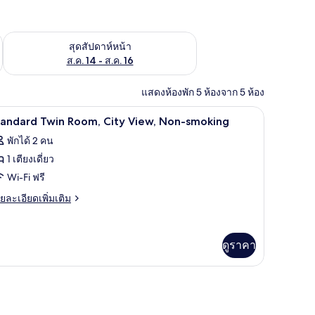
้ ส.ค. 7 - ส.ค. 9
ตรวจสอบจำนวนห้องพักว่างในสุดสัปดาห์หน้า ส.ค. 14 - ส.ค. 16
สุดสัปดาห์หน้า
ส.ค. 14 - ส.ค. 16
แสดงห้องพัก 5 ห้องจาก 5 ห้อง
ทำงาน, พื้นที่ทำงานแบบใช้แล็ปท็อป
ผ้านวมขนเป็ด, ตู้นิรภัยในห้องพัก, โต๊ะทำงาน, 
ิด
2
tandard Twin Room, City View, Non-smoking
าพถ่าย
พักได้ 2 คน
้งหมด
1 เตียงเดี่ยว
อง
Wi-Fi ฟรี
tandard
ย
ยละเอียดเพิ่มเติม
win
เอียด
่ม
oom,
ิม
ity
ดูราคา
่ยว
iew,
andard
on-
ภัยในห้องพัก, โต๊ะทำงาน, พื้นที่ทำงานแบบใช้แล็ปท็อป
in
moking
om,
ty