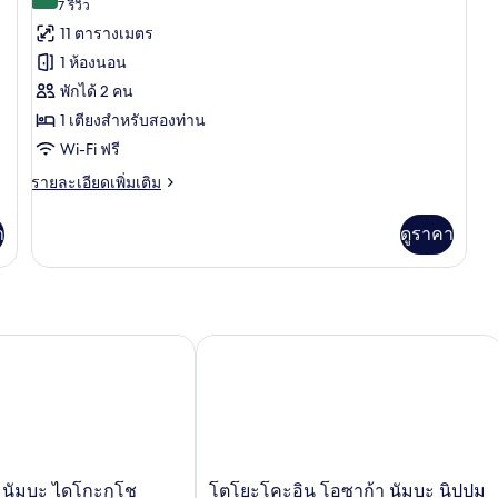
8.4 จาก 10
(7
7 รีวิว
Bedroom
ทั้งหมด
Vi
No
รีวิว)
11 ตารางเมตร
N
View,
ของ
sm
Non-
1 ห้องนอน
smoking,
ห้อง
พักได้ 2 คน
Double
เบสิ
Bedroom
1 เตียงสำหรับสองท่าน
กดับเบิล
Wi-Fi ฟรี
ราย
รายละเอียดเพิ่มเติม
ละเอียด
เพิ่ม
า
ดูราคา
เติม
เกี่ยว
กับ
ห้อง
เบสิ
กดับเบิล
นัมบะ ไดโกะกุโช
โตโยะโคะอิน โอซาก้า นัมบะ นิปปมบาช
โต
 นัมบะ ไดโกะกุโช
โตโยะโคะอิน โอซาก้า นัมบะ นิปปม