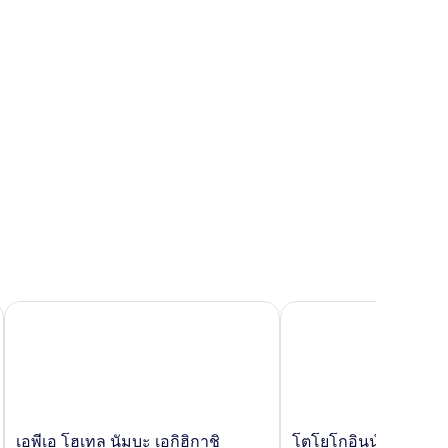
ew,
on-
oking
ิ
เอพีเอ โฮเทล นัมบะ เอกิฮิกาชิ
โตโยโกอินน์ โอซาก้า น
เอ
โต
เอพีเอ โฮเทล นัมบะ เอกิฮิกาชิ
โตโยโกอินน์ โอซาก้า 