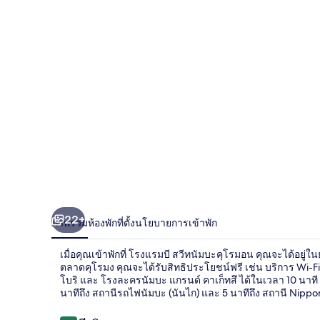
บี
สวี
ทนัมบะ
คุ
โร
มอน
22+
ภาพรวม
ห้องพัก
ที่ตั้ง
นโยบายการเข้าพัก
เมื่อคุณเข้าพักที่ โรงแรมบี สวีทนัมบะคุโรมอน คุณจะได้อยู่ใน
ตลาดคุโรมง คุณจะได้รับสิทธิประโยชน์ฟรี เช่น บริการ Wi-F
โบริ และ โรงละครนัมบะ แกรนด์ คาเก็ทสึ ได้ในเวลา 10 นาท
นาทีถึง สถานีรถไฟนัมบะ (นันไก) และ 5 นาทีถึง สถานี Nipp