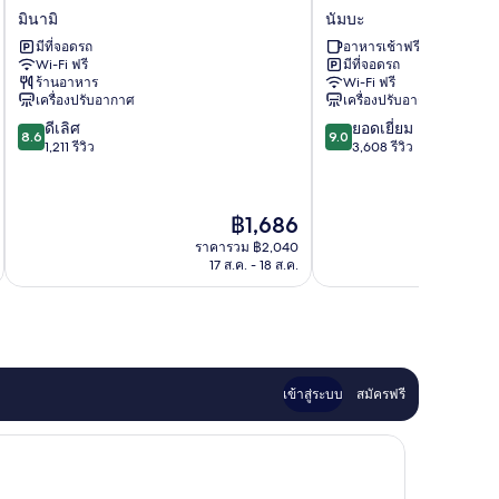
พีเอ
โย
มินามิ
นัมบะ
โฮ
โก
มีที่จอดรถ
อาหารเช้าฟรี
เทล
อินน์
Wi-Fi ฟรี
มีที่จอดรถ
นัมบะ
โอ
ร้านอาหาร
Wi-Fi ฟรี
เอกิ
ซาก้
เครื่องปรับอากาศ
เครื่องปรับอากาศ
ฮิ
า
8.6
9.0
ดีเลิศ
ยอดเยี่ยม
กาชิ
นัมบะ
8.6
9.0
จาก
จาก
1,211 รีวิว
3,608 รีวิว
มิ
นัมบะ
10,
10,
นามิ
ดี
ยอด
เลิศ,
เยี่ยม,
ราคา
฿1,686
1,211
3,608
ปัจจุบัน
รีวิว
รีวิว
ราคารวม ฿2,040
คือ
17 ส.ค. - 18 ส.ค.
฿1,686
เข้าสู่ระบบ
สมัครฟรี