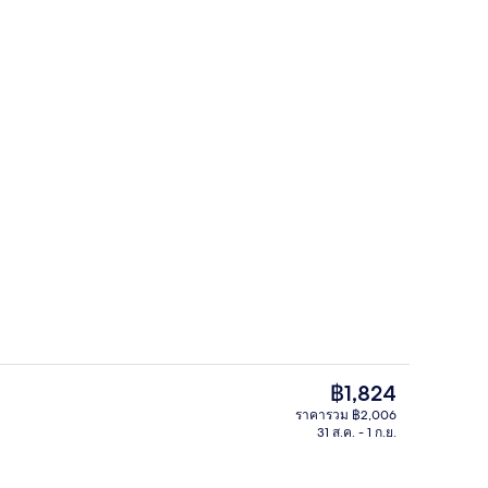
ล็อบบี้
ราคา
฿1,824
ปัจจุบัน
ราคารวม ฿2,006
฿1,824
31 ส.ค. - 1 ก.ย.
, เตียงเดี่ยว 2 เตียง | ผ้านวมขนเป็ด, ตู้นิรภัยในห้องพัก, โต๊ะทำงาน, พื้นที่ทำง
ล็อบบี้