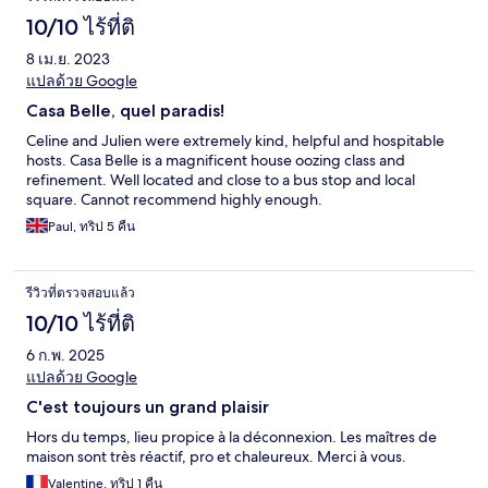
10/10 ไร้ที่ติ
8 เม.ย. 2023
แปลด้วย Google
Casa Belle, quel paradis!
Celine and Julien were extremely kind, helpful and hospitable
hosts. Casa Belle is a magnificent house oozing class and
refinement. Well located and close to a bus stop and local
square. Cannot recommend highly enough.
Paul, ทริป 5 คืน
รีวิวที่ตรวจสอบแล้ว
10/10 ไร้ที่ติ
6 ก.พ. 2025
แปลด้วย Google
C'est toujours un grand plaisir
Hors du temps, lieu propice à la déconnexion. Les maîtres de
maison sont très réactif, pro et chaleureux. Merci à vous.
Valentine, ทริป 1 คืน