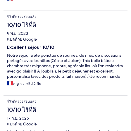
รีวิวที่ตรวจสอบแล้ว
10/10 ไร้ที่ติ
9 พ.ย. 2023
แปลด้วย Google
Excellent séjour 10/10
Notre séjour a été ponctué de sourires, de rires, de discussions
partagés avec les hôtes (Céline et Julien). Très belle bâtisse,
chambre très mignonne, propre, agréable lieu où l'on reviendra
avec gd plaisir !! A j'oubliais, le petit déjeuner est excellent,
personnalisé (avec des produits fait maison) :) Je recommande
fortement ! Rien à dire de négatif. Retour prévu au printemps
virginie, ทริป 2 คืน
pour pouvoir profiter de la piscine :)
รีวิวที่ตรวจสอบแล้ว
10/10 ไร้ที่ติ
17 ก.ย. 2025
แปลด้วย Google