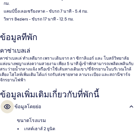
กม.
แคมป์ปิ้งเลอเซรียงหาด
- ขับรถ 7 นาที
- 5.4 กม.
วิหาร Beziers
- ขับรถ 17 นาที
- 12.5 กม.
ข้อมูลที่พัก
คาซ่าเบลเล่
คาซ่าเบลเล่ ทำเลดีมาก เพราะเดินจาก ลา ซิกาลิแอร์ และ โบสถ์วิทยาลัย
แห่งนางพญาแห่งความสวยงาม เพียง 5 นาที ผู้เข้าพักสามารถเพลิดเพลินกับ
สระว่ายน้ำกลางแจ้ง หรือเข้าใช้เส้นทางเดินเขา/ขี่จักรยานในบริเวณใกล้
เคียง ไฮไลท์เพิ่มเติม ได้แก่ รถรับส่งชายหาด ลานระเบียง และสถานีชาร์จ
จักรยานไฟฟ้า
ข้อมูลเพิ่มเติมเกี่ยวกับที่พักนี้
ข้อมูลโดยย่อ
ขนาดโรงแรม
เกสต์เฮาส์ 2 ยูนิต