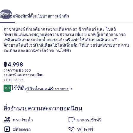
่อน
ถัดไป
น้า
20+
ภาพรวม
ห้องพัก
ที่ตั้ง
นโยบายการเข้าพัก
คาซ่าเบลเล่ ทำเลดีมาก เพราะเดินจาก ลา ซิกาลิแอร์ และ โบสถ์
วิทยาลัยแห่งนางพญาแห่งความสวยงาม เพียง 5 นาที ผู้เข้าพักสามารถ
เพลิดเพลินกับสระว่ายน้ำกลางแจ้ง หรือเข้าใช้เส้นทางเดินเขา/ขี่
จักรยานในบริเวณใกล้เคียง ไฮไลท์เพิ่มเติม ได้แก่ รถรับส่งชายหาด ลาน
ระเบียง และสถานีชาร์จจักรยานไฟฟ้า
ราคา
฿4,998
ปัจจุบัน
ราคารวม ฿5,580
฿4,998
รวมภาษีและค่าธรรมเนียม
บริเวณภายนอก
7 ก.ย. - 8 ก.ย.
รีวิว
ไร้ที่ติ
9.8
ดูรีวิวทั้งหมด 49 รายการ
9.8 จาก 10
สิ่งอำนวยความสะดวกยอดนิยม
สระว่ายน้ำ
อาหารเช้าฟรี
มีที่จอดรถ
Wi-Fi ฟรี