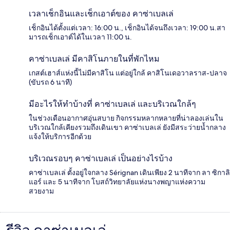
เวลาเช็กอินและเช็กเอาต์ของ คาซ่าเบลเล่
เช็กอินได้ตั้งแต่เวลา: 16:00 น., เช็กอินได้จนถึงเวลา: 19:00 น.สา
มารถเช็กเอาต์ได้ในเวลา 11:00 น.
คาซ่าเบลเล่ มีคาสิโนภายในที่พักไหม
เกสต์เฮาส์แห่งนี้ไม่มีคาสิโน แต่อยู่ใกล้ คาสิโนเดอวาลราส-ปลาจ
(ขับรถ 6 นาที)
มีอะไรให้ทำบ้างที่ คาซ่าเบลเล่ และบริเวณใกล้ๆ
ในช่วงเดือนอากาศอุ่นสบาย กิจกรรมหลากหลายที่น่าลองเล่นใน
บริเวณใกล้เคียงรวมถึงเดินเขา คาซ่าเบลเล่ ยังมีสระว่ายน้ำกลาง
แจ้งให้บริการอีกด้วย
บริเวณรอบๆ คาซ่าเบลเล่ เป็นอย่างไรบ้าง
คาซ่าเบลเล่ ตั้งอยู่ใจกลาง Sérignan เดินเพียง 2 นาทีจาก ลา ซิกาลิ
แอร์ และ 5 นาทีจาก โบสถ์วิทยาลัยแห่งนางพญาแห่งความ
สวยงาม