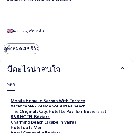
Rebecca, ทริป 3 คืน
ดูทั้งหมด 49 รีวิว
มีอะไรน่าสนใจ
ที่พัก
ลิ
Mobile Home in Bessan With Terrace
ง
ลิ
Vacancéole - Résidence Alizea Beach
ก์
ง
ลิ
The Originals City, Hôtel Le Pavillon, Béziers Est
ม
ก์
ง
ลิ
B&B HOTEL Béziers
า
ม
ก์
ง
ลิ
Charming Beach Escape in Valras
ต
า
ม
ก์
ง
ลิ
Hôtel de la Mer
ร
ต
า
ม
ก์
ง
ลิ
Hotel Campanile Beziers