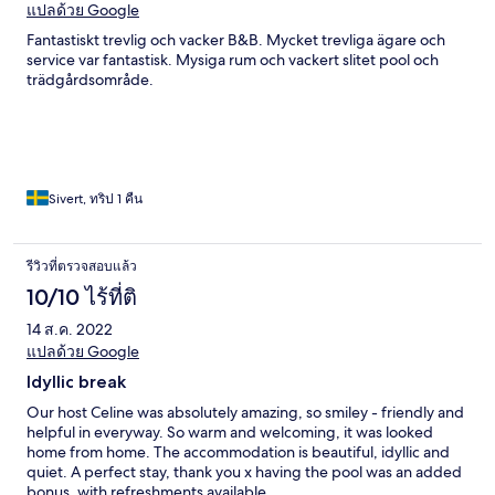
แปลด้วย Google
Fantastiskt trevlig och vacker B&B. Mycket trevliga ägare och
service var fantastisk. Mysiga rum och vackert slitet pool och
trädgårdsområde.
Sivert, ทริป 1 คืน
รีวิวที่ตรวจสอบแล้ว
10/10 ไร้ที่ติ
14 ส.ค. 2022
แปลด้วย Google
Idyllic break
Our host Celine was absolutely amazing, so smiley - friendly and
helpful in everyway. So warm and welcoming, it was looked
home from home. The accommodation is beautiful, idyllic and
quiet. A perfect stay, thank you x having the pool was an added
bonus, with refreshments available.