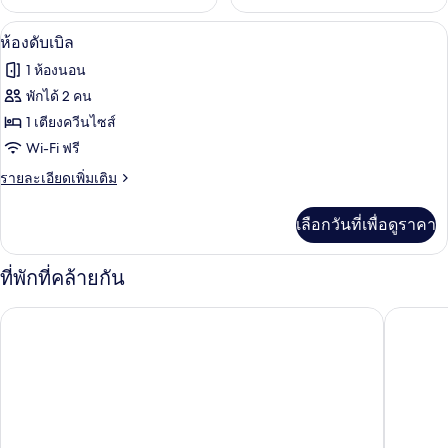
ห้องดับเบิล | โต๊ะทำงาน, Wi-Fi ฟรี, ผ้าปู
เปิด
11
ห้องดับเบิล
ภาพถ่าย
1 ห้องนอน
ทั้งหมด
พักได้ 2 คน
ของ
1 เตียงควีนไซส์
ห้อง
Wi-Fi ฟรี
ดับเบิล
ราย
รายละเอียดเพิ่มเติม
ละเอียด
เพิ่ม
เลือกวันที่เพื่อดูราคา
เติม
เกี่ยว
กับ
ที่พักที่คล้ายกัน
ห้อง
ดับเบิล
Hôtel de
โรงแรมอัลบิซซิอา