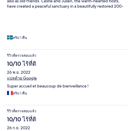
also as old friends. Celine and Julien, the warm-hearted hosts,
have created a peaceful sanctuary in a beautifully restored 200-
year-old home. The rooms are spotless and full of character, the
personal and beachstyle-garden invites deep relaxation, and
the serene pool is perfect for slow, sunny afternoons. Our
morning began with a generous homemade breakfast on the
terrace overlooking the garden and pool— fresh juice, yogurt,
jams, croissants, and coffee — accompanied by real
ทริป 1 คืน
conversations with Celine and a sense of being truly seen. Casa
Belle redefines luxury — not through extravagance, but
through sincerity, soul, and human connection. Thank you,
รีวิวที่ตรวจสอบแล้ว
Celine and Julien, for a rare and heartfelt stay. 🙏❤️ Monica&Ola
10/10 ไร้ที่ติ
26 พ.ย. 2022
แปลด้วย Google
Super accueil et beaucoup de bienveillance !
ทริป 1 คืน
รีวิวที่ตรวจสอบแล้ว
10/10 ไร้ที่ติ
26 ก.ย. 2022