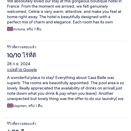
We absolutely loved our stay at this gorgeous boutique hotel in
France. From the moment we arrived, we felt genuinely
welcomed, Celine is very warm, attentive, and make you feel at
home right away. The hotel is beautifully designed with a
perfect mix of charm and elegance. Each room has its own
unique character and thoughtful details, and everything is
Victoria, ทริป 7 คืน
spotless and well cared for. It’s clear the owners have poured
love into every aspect. The setting is peaceful and relaxing, with
a great pool area ideal for lounging after a day of exploring.
รีวิวที่ตรวจสอบแล้ว
Breakfast was fresh and delicious, served on the terrace or
dining room depending on the weather. This place is perfect if
10/10 ไร้ที่ติ
you’re looking for a quiet, restful stay with a personal touch. We
28 ก.ย. 2024
left feeling completely recharged and can’t wait to return.
Highly recommended!
แปลด้วย Google
A wonderful place to stay! Everything about Casa Belle was
superb. The rooms are beautifully appointed. The pool area is so
lovely. Really appreciated the availability of drinks on arrival( just
note down what you drink & pay when you leave). Another
unexpected but lovely thing was the offer to do our laundry( we
were cycling every day)....and the host would not accept
Stephen, ทริป 1 คืน
payment for doing the laundry. Very helpful when it came to
charging our bikes. Hosting was superb, breakfast was amazing
on the terrace overlooking the pool. Highly, highly
รีวิวที่ตรวจสอบแล้ว
reccomended.