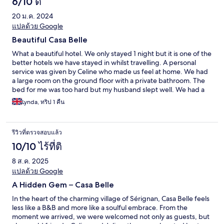
6/10 ดี
20 ม.ค. 2024
แปลด้วย Google
Beautiful Casa Belle
What a beautiful hotel. We only stayed 1 night but it is one of the
better hotels we have stayed in whilst travelling. A personal
service was given by Celine who made us feel at home. We had
a large room on the ground floor with a private bathroom. The
bed for me was too hard but my husband slept well. We had a
lovely continental breakfast which included home made things.
Lynda, ทริป 1 คืน
We will come back in the summer so we can visit the lovely
Celine and Julian and to take advantage if their stunning
swimming pool and gardens. Thank you so much ❤️ xx
รีวิวที่ตรวจสอบแล้ว
10/10 ไร้ที่ติ
8 ส.ค. 2025
แปลด้วย Google
A Hidden Gem – Casa Belle
In the heart of the charming village of Sérignan, Casa Belle feels
less like a B&B and more like a soulful embrace. From the
moment we arrived, we were welcomed not only as guests, but