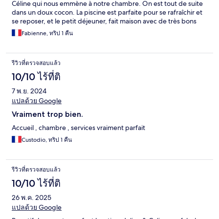
Céline qui nous emmène à notre chambre. On est tout de suite
dans un doux cocon. La piscine est parfaite pour se rafraîchir et
se reposer, et le petit déjeuner, fait maison avec de très bons
produits, est tout simplement délicieux, servie sur la terrasse par
Fabienne, ทริป 1 คืน
la maîtresse des lieux, avec beaucoup de gentillesse,
d’empathie et de sympathie !
รีวิวที่ตรวจสอบแล้ว
10/10 ไร้ที่ติ
7 พ.ย. 2024
แปลด้วย Google
Vraiment trop bien.
Accueil , chambre , services vraiment parfait
Custodio, ทริป 1 คืน
รีวิวที่ตรวจสอบแล้ว
10/10 ไร้ที่ติ
26 พ.ค. 2025
แปลด้วย Google