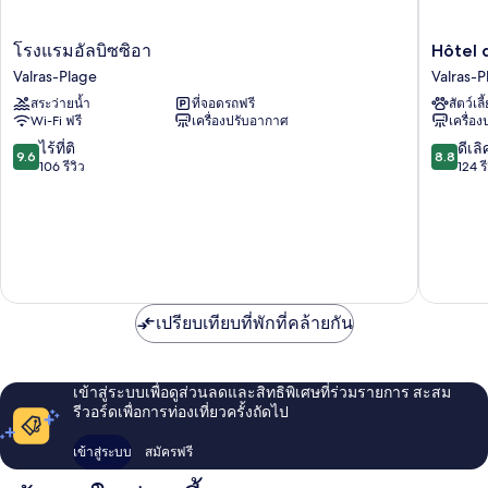
โรง
Hôtel
โรงแรมอัลบิซซิอา
Hôtel 
แร
de
Valras-Plage
Valras-P
มอัล
la
สระว่ายน้ำ
ที่จอดรถฟรี
สัตว์เลี
บิซ
Mer
Wi-Fi ฟรี
เครื่องปรับอากาศ
เครื่อ
ซิอา
Valras-
Valras-
Plage
9.6
8.8
ไร้ที่ติ
ดีเลิ
9.6
8.8
Plage
จาก
จาก
106 รีวิว
124 รี
10,
10,
ไร้
ดี
ที่
เลิศ,
ติ,
124
106
รีวิว
รีวิว
เปรียบเทียบที่พักที่คล้ายกัน
เข้าสู่ระบบเพื่อดูส่วนลดและสิทธิพิเศษที่ร่วมรายการ สะสม
รีวอร์ดเพื่อการท่องเที่ยวครั้งถัดไป
เข้าสู่ระบบ
สมัครฟรี