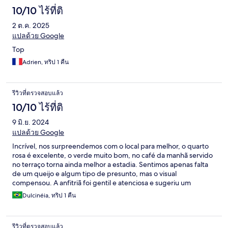
10/10 ไร้ที่ติ
2 ต.ค. 2025
แปลด้วย Google
Top
Adrien, ทริป 1 คืน
รีวิวที่ตรวจสอบแล้ว
10/10 ไร้ที่ติ
9 มิ.ย. 2024
แปลด้วย Google
Incrível, nos surpreendemos com o local para melhor, o quarto
rosa é excelente, o verde muito bom, no café da manhã servido
no terraço torna ainda melhor a estadia. Sentimos apenas falta
de um queijo e algum tipo de presunto, mas o visual
compensou. A anfitriã foi gentil e atenciosa e sugeriu um
restaurante para o jantar no centro da vila com um comida
Dulcinéia, ทริป 1 คืน
deliciosa. Com toda certeza ficaremos novamente neste local
sempre que passarmos pela região.
รีวิวที่ตรวจสอบแล้ว