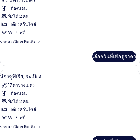
18 ตารางเมตร
ทวิ
ของ
1 ห้องนอน
น
ห้อง
พักได้ 2 คน
1 เตียงควีนไซส์
ซู
Wi-Fi ฟรี
พี
ราย
รายละเอียดเพิ่มเติม
เรียดั
ละเอียด
บเบิล
เพิ่ม
เลือกวันที่เพื่อดูราคา
เติม
หรือ
เกี่ยว
กับ
ทวิน
ห้องซูพีเรีย, ระเบียง | เครื่องนอนป้องกัน
เปิด
8
ห้อง
ห้องซูพีเรีย, ระเบียง
ซู
ภาพถ่าย
17 ตารางเมตร
พี
ทั้งหมด
เรียดั
1 ห้องนอน
บเบิล
ของ
พักได้ 2 คน
หรือ
ทวิ
ห้อง
1 เตียงควีนไซส์
น
Wi-Fi ฟรี
ซู
ราย
รายละเอียดเพิ่มเติม
พี
ละเอียด
เรีย,
เพิ่ม