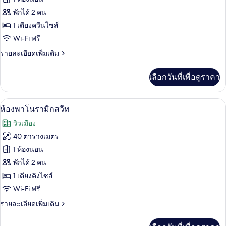
ห้อง
พักได้ 2 คน
1 เตียงควีนไซส์
จู
Wi-Fi ฟรี
เนียร์
ราย
รายละเอียดเพิ่มเติม
ละเอียด
เพิ่ม
เลือกวันที่เพื่อดูราคา
เติม
เกี่ยว
กับ
ห้องพาโนรามิกสวีท | เครื่องนอนป้องกันสา
เปิด
5
ห้อง
ห้องพาโนรามิกสวีท
จู
ภาพถ่าย
วิวเมือง
เนียร์
ทั้งหมด
40 ตารางเมตร
ของ
1 ห้องนอน
ห้อง
พักได้ 2 คน
1 เตียงคิงไซส์
พา
Wi-Fi ฟรี
โน
ราย
รายละเอียดเพิ่มเติม
รา
ละเอียด
มิ
เพิ่ม