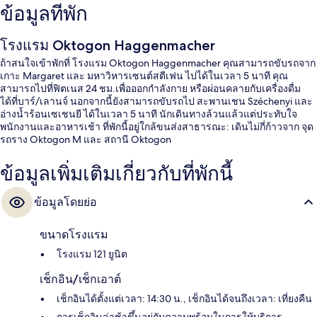
ข้อมูลที่พัก
โรงแรม Oktogon Haggenmacher
ถ้าสนใจเข้าพักที่ โรงแรม Oktogon Haggenmacher คุณสามารถขับรถจาก
เกาะ Margaret และ มหาวิหารเซนต์สตีเฟน ไปได้ในเวลา 5 นาที คุณ
สามารถไปที่ฟิตเนส 24 ชม.เพื่อออกกำลังกาย หรือผ่อนคลายกับเครื่องดื่ม
ได้ที่บาร์/เลานจ์ นอกจากนี้ยังสามารถขับรถไป สะพานเชน Széchenyi และ
อ่างน้ำร้อนเซเชนยี ได้ในเวลา 5 นาที นักเดินทางล้วนแล้วแต่ประทับใจ
พนักงานและอาหารเช้า ที่พักนี้อยู่ใกล้ขนส่งสาธารณะ: เดินไม่กี่ก้าวจาก จุด
รถราง Oktogon M และ สถานี Oktogon
ข้อมูลเพิ่มเติมเกี่ยวกับที่พักนี้
ข้อมูลโดยย่อ
ขนาดโรงแรม
โรงแรม 121 ยูนิต
เช็กอิน/เช็กเอาต์
เช็กอินได้ตั้งแต่เวลา: 14:30 น., เช็กอินได้จนถึงเวลา: เที่ยงคืน