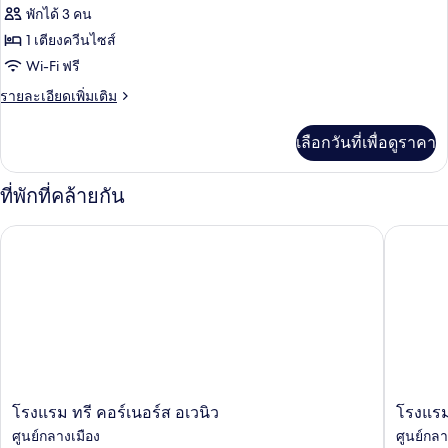
ทวิ
ของ
พักได้ 3 คน
น
ห้อง
1 เตียงควีนไซส์
Wi-Fi ฟรี
ดี
ราย
รายละเอียดเพิ่มเติม
ลัก
ละเอียด
ซ์
เพิ่ม
เลือกวันที่เพื่อดูราคา
เติม
เกี่ยว
กับ
ที่พักที่คล้ายกัน
ห้อง
ดี
โรงแรม ทรี คอร์เนอร์ส อเวนิว
โรงแรมคอร
ลัก
ซ์
โรงแรม
โรง
โรงแรม ทรี คอร์เนอร์ส อเวนิว
โรงแรมค
ทรี
แรม
ศูนย์กลางเมือง
ศูนย์กลา
คอร์
คอร์