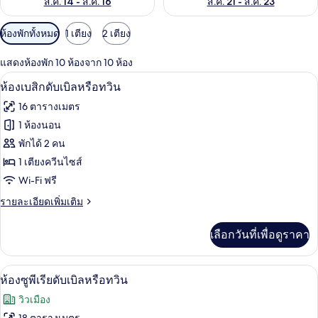
ส.ค. 14 - ส.ค. 16
ส.ค. 21 - ส.ค. 23
ตัว
ห้องพักทั้งหมด
1 เตียง
2 เตียง
กรอง
แสดงห้องพัก 10 ห้องจาก 10 ห้อง
ที่
ห้องเบสิกดับเบิลหรือทวิน | เครื่องนอนป้
เปิด
มี
7
ห้องเบสิกดับเบิลหรือทวิน
ให้
ภาพถ่าย
16 ตารางเมตร
สำหรับ
ทั้งหมด
1 ห้องนอน
ห้อง
ของ
พักได้ 2 คน
พัก
ห้อง
1 เตียงควีนไซส์
Wi-Fi ฟรี
เบสิ
ราย
รายละเอียดเพิ่มเติม
กดับเบิล
ละเอียด
หรือ
เพิ่ม
เลือกวันที่เพื่อดูราคา
เติม
ทวิน
เกี่ยว
กับ
ห้องซูพีเรียดับเบิลหรือทวิน | เครื่องนอน
เปิด
8
ห้อง
ห้องซูพีเรียดับเบิลหรือทวิน
เบสิ
ภาพถ่าย
วิวเมือง
กดับเบิล
ทั้งหมด
หรือ