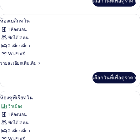
เลือกวันที่เพื่อดูราคา
เติม
ก
เกี่ยว
กับ
สวีท
เครื่องนอนป้องกันสารก่อภูมิแพ้, ตู้นิรภ
เปิด
5
ห้อง
ห้องเบสิกทวิน
พา
ภาพถ่าย
1 ห้องนอน
โน
ทั้งหมด
รา
พักได้ 2 คน
มิ
ของ
2 เตียงเดี่ยว
ก
สวี
ห้อง
Wi-Fi ฟรี
ท
เบสิ
ราย
รายละเอียดเพิ่มเติม
ละเอียด
ก
เพิ่ม
เลือกวันที่เพื่อดูราคา
เติม
ทวิน
เกี่ยว
กับ
ห้องซูพีเรียทวิน | เครื่องนอนป้องกันสารก
เปิด
7
ห้อง
ห้องซูพีเรียทวิน
เบสิ
ภาพถ่าย
วิวเมือง
ก
ทั้งหมด
ทวิ
1 ห้องนอน
น
ของ
พักได้ 2 คน
ห้อง
2 เตียงเดี่ยว
Wi-Fi ฟรี