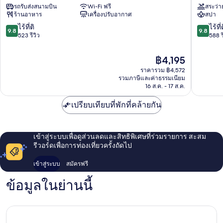
รถรับส่งสนามบิน
Wi-Fi ฟรี
สระว่า
เนอ
ไทล์
ร้านอาหาร
เครื่องปรับอากาศ
สปา
ร์ส
-
อ
สำหรับ
9.8
9.8
ไร้ที่ติ
ไร้ที่
9.8
9.8
เวนิ
ผู้ใหญ่
จาก
จาก
523 รีวิว
588 ร
ว
เท่านั้น
10,
10,
ศูนย์กลาง
ศูนย์กลา
ไร้
ไร้
ราคา
฿4,195
เมือง
เมือง
ที่
ที่
ปัจจุบัน
ราคารวม ฿4,572
ติ,
ติ,
คือ
รวมภาษีและค่าธรรมเนียม
523
588
฿4,195
16 ส.ค. - 17 ส.ค.
รีวิว
รีวิว
เปรียบเทียบที่พักที่คล้ายกัน
เข้าสู่ระบบเพื่อดูส่วนลดและสิทธิพิเศษที่ร่วมรายการ สะสม
รีวอร์ดเพื่อการท่องเที่ยวครั้งถัดไป
เข้าสู่ระบบ
สมัครฟรี
ข้อมูลในย่านนี้