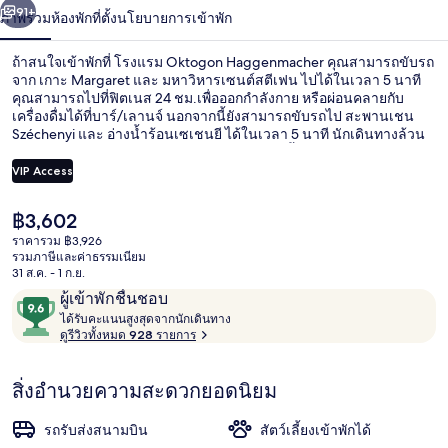
น้า
91+
ภาพรวม
ห้องพัก
ที่ตั้ง
นโยบายการเข้าพัก
ถ้าสนใจเข้าพักที่ โรงแรม Oktogon Haggenmacher คุณสามารถขับรถ
จาก เกาะ Margaret และ มหาวิหารเซนต์สตีเฟน ไปได้ในเวลา 5 นาที
คุณสามารถไปที่ฟิตเนส 24 ชม.เพื่อออกกำลังกาย หรือผ่อนคลายกับ
เครื่องดื่มได้ที่บาร์/เลานจ์ นอกจากนี้ยังสามารถขับรถไป สะพานเชน
Széchenyi และ อ่างน้ำร้อนเซเชนยี ได้ในเวลา 5 นาที นักเดินทางล้วน
แล้วแต่ประทับใจพนักงานและอาหารเช้า ที่พักนี้อยู่ใกล้ขนส่ง
สาธารณะ: เดินไม่กี่ก้าวจาก จุดรถราง Oktogon M และ สถานี
VIP Access
Oktogon
ราคา
฿3,602
ภายใน
ปัจจุบัน
ราคารวม ฿3,926
฿3,602
รวมภาษีและค่าธรรมเนียม
31 ส.ค. - 1 ก.ย.
รีวิว
9.6
ผู้เข้าพักชื่นชอบ
ไ
จาก
ได้รับคะแนนสูงสุดจากนักเดินทาง
ด้
ดูรีวิวทั้งหมด 928 รายการ
10,
รั
ผู้
บ
สิ่งอำนวยความสะดวกยอดนิยม
ค
เข้า
ะ
พัก
แ
รถรับส่งสนามบิน
สัตว์เลี้ยงเข้าพักได้
ชื่น
น