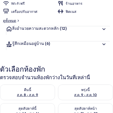
น
Wi-Fi ฟรี
ร้านอาหาร
ชอบ
สู
เครื่องปรับอากาศ
ฟิตเนส
ง
สุ
ดูทั้งหมด
ด
จ
สิ่งอำนวยความสะดวกหลัก
(12)
า
ก
นั
รู้สึกเหมือนอยู่บ้าน
(6)
ก
เ
ดิ
น
ท
ตัวเลือกห้องพัก
า
ง
ตรวจสอบจำนวนห้องพักว่างในวันที่เหล่านี้
ตรวจสอบจำนวนห้องพักว่างในคืนนี้ ส.ค. 8 - ส.ค. 9
ตรวจสอบจำนวนห้องพักว่างในพรุ่ง
คืนนี้
พรุ่งนี้
ส.ค. 8 - ส.ค. 9
ส.ค. 9 - ส.ค. 10
ตรวจสอบจำนวนห้องพักว่างในสุดสัปดาห์นี้ ส.ค. 14 - ส.ค. 16
ตรวจสอบจำนวนห้องพักว่างในสุดส
สุดสัปดาห์นี้
สุดสัปดาห์หน้า