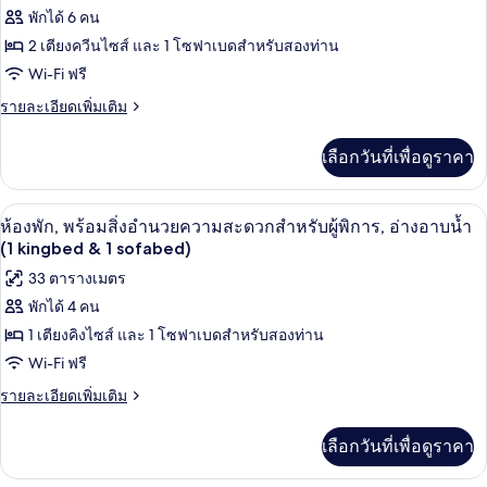
ระเบียง
ของ
พักได้ 6 คน
(Gulf
View)
ห้อง
2 เตียงควีนไซส์ และ 1 โซฟาเบดสำหรับสองท่าน
Wi-Fi ฟรี
ดี
ราย
รายละเอียดเพิ่มเติม
ลัก
ละเอียด
ซ์,
เพิ่ม
เลือกวันที่เพื่อดูราคา
เติม
หลาย
เกี่ยว
เตียง,
กับ
ตู้นิรภัยในห้องพัก, โต๊ะทำงาน, พื้นที่
เปิด
5
ห้อง
ห้องพัก, พร้อมสิ่งอำนวยความสะดวกสำหรับผู้พิการ, อ่างอาบน้ำ
ระเบียง
ดี
ภาพถ่าย
(1 kingbed & 1 sofabed)
ลัก
(Gulf
ทั้งหมด
33 ตารางเมตร
ซ์,
View)
หลาย
พักได้ 4 คน
ของ
เตียง,
1 เตียงคิงไซส์ และ 1 โซฟาเบดสำหรับสองท่าน
ระเบียง
ห้อง
(Gulf
Wi-Fi ฟรี
พัก,
View)
ราย
รายละเอียดเพิ่มเติม
พร้อม
ละเอียด
เพิ่ม
สิ่ง
เลือกวันที่เพื่อดูราคา
เติม
อำนวย
เกี่ยว