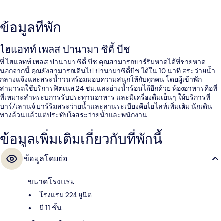
ข้อมูลที่พัก
ไฮแอทท์ เพลส ปานามา ซิตี้ บีช
ที่ ไฮแอทท์ เพลส ปานามา ซิตี้ บีช คุณสามารถบาร์ริมหาดได้ที่ชายหาด
นอกจากนี้ คุณยังสามารถเดินไป ปานามาซิตี้บีช ได้ใน 10 นาที สระว่ายน้ำ
กลางแจ้งและสระน้ำวนพร้อมมอบความสนุกให้กับทุกคน โดยผู้เข้าพัก
สามารถใช้บริการฟิตเนส 24 ชม.และอ่างน้ำร้อนได้อีกด้วย ห้องอาหารคือที่
ที่เหมาะสำหระบการรับประทานอาหาร และมีเครื่องดื่มเย็นๆ ให้บริการที่
บาร์/เลานจ์ บาร์ริมสระว่ายน้ำและลานระเบียงคือไฮไลท์เพิ่มเติม นักเดิน
ทางล้วนแล้วแต่ประทับใจสระว่ายน้ำและพนักงาน
ข้อมูลเพิ่มเติมเกี่ยวกับที่พักนี้
ข้อมูลโดยย่อ
ขนาดโรงแรม
โรงแรม 224 ยูนิต
มี 11 ชั้น