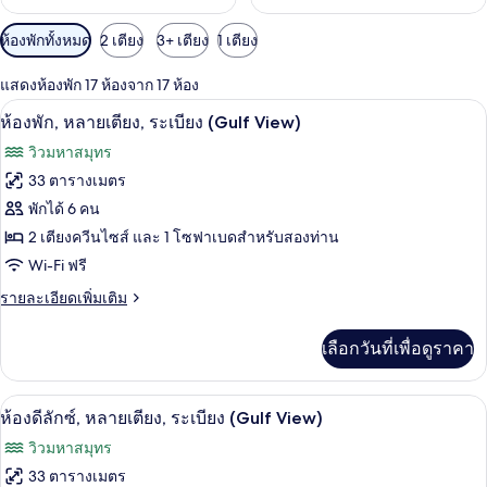
ตัว
ห้องพักทั้งหมด
2 เตียง
3+ เตียง
1 เตียง
กรอง
แสดงห้องพัก 17 ห้องจาก 17 ห้อง
ที่
ตู้นิรภัยในห้องพัก, โต๊ะทำงาน, พื้นที่
เปิด
มี
7
ห้องพัก, หลายเตียง, ระเบียง (Gulf View)
ให้
ภาพถ่าย
วิวมหาสมุทร
สำหรับ
ทั้งหมด
33 ตารางเมตร
ห้อง
ของ
พักได้ 6 คน
พัก
ห้อง
2 เตียงควีนไซส์ และ 1 โซฟาเบดสำหรับสองท่าน
Wi-Fi ฟรี
พัก,
ราย
รายละเอียดเพิ่มเติม
หลาย
ละเอียด
เตียง,
เพิ่ม
เลือกวันที่เพื่อดูราคา
เติม
ระเบียง
เกี่ยว
(Gulf
กับ
ตู้นิรภัยในห้องพัก, โต๊ะทำงาน, พื้นที่
เปิด
7
ห้อง
View)
ห้องดีลักซ์, หลายเตียง, ระเบียง (Gulf View)
พัก,
ภาพถ่าย
วิวมหาสมุทร
หลาย
ทั้งหมด
เตียง,
33 ตารางเมตร