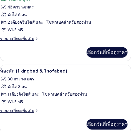
หลาย
Kitchenette)
ทั้งหมด
เตียง,
43 ตารางเมตร
ระเบียง
ของ
พักได้ 6 คน
(Gulf
View,
ห้อง
2 เตียงควีนไซส์ และ 1 โซฟาเบดสำหรับสองท่าน
High
Wi-Fi ฟรี
ดี
Floor,
Kitchenette)
ราย
รายละเอียดเพิ่มเติม
ลัก
ละเอียด
ซ์,
เพิ่ม
เลือกวันที่เพื่อดูราคา
เติม
หลาย
เกี่ยว
เตียง,
กับ
ตู้นิรภัยในห้องพัก, โต๊ะทำงาน, พื้นที่
เปิด
5
ห้อง
ห้องพัก (1 kingbed & 1 sofabed)
ระเบียง
ดี
ภาพถ่าย
30 ตารางเมตร
ลัก
(Gulf
ทั้งหมด
ซ์,
พักได้ 3 คน
View,
หลาย
ของ
High
1 เตียงคิงไซส์ และ 1 โซฟาเบดสำหรับสองท่าน
เตียง,
Floor)
ระเบียง
ห้อง
Wi-Fi ฟรี
(Gulf
พัก
ราย
รายละเอียดเพิ่มเติม
View,
ละเอียด
High
(1
เพิ่ม
Floor)
เลือกวันที่เพื่อดูราคา
kingbed
เติม