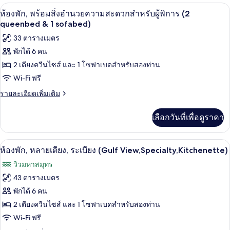
กับ
ความ
ตู้นิรภัยในห้องพัก, โต๊ะทำงาน, พื้นที่
เปิด
6
ห้อง
ห้องพัก, พร้อมสิ่งอำนวยความสะดวกสำหรับผู้พิการ (2
สะดวก
พัก,
ภาพถ่าย
queenbed & 1 sofabed)
พร้อม
สำหรับ
ทั้งหมด
33 ตารางเมตร
สิ่ง
อำนวย
ผู้
พักได้ 6 คน
ของ
ความ
2 เตียงควีนไซส์ และ 1 โซฟาเบดสำหรับสองท่าน
พิการ,
สะดวก
ห้อง
สำหรับ
Wi-Fi ฟรี
อ่างอาบน้ำ
พัก,
ผู้
ราย
(1
รายละเอียดเพิ่มเติม
พิการ,
พร้อม
ละเอียด
อ่างอาบน้ำ
kingbed
เพิ่ม
สิ่ง
(1
&
เลือกวันที่เพื่อดูราคา
เติม
kingbed
อำนวย
1
เกี่ยว
&
กับ
sofabed)
1
ความ
เครื่องชงกาแฟ/ชา, ตู้เย็นเล็ก
เปิด
8
ห้อง
ห้องพัก, หลายเตียง, ระเบียง (Gulf View,Specialty,Kitchenette)
sofabed)
สะดวก
พัก,
ภาพถ่าย
วิวมหาสมุทร
พร้อม
สำหรับ
ทั้งหมด
สิ่ง
43 ตารางเมตร
อำนวย
ผู้
ของ
พักได้ 6 คน
ความ
พิการ
สะดวก
ห้อง
2 เตียงควีนไซส์ และ 1 โซฟาเบดสำหรับสองท่าน
สำหรับ
(2
Wi-Fi ฟรี
พัก,
ผู้
queenbed