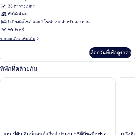
sofabed)
&
33 ตารางเมตร
ของ
1
พักได้ 4 คน
bunkbed
ห้อง
&
1 เตียงคิงไซส์ และ 1 โซฟาเบดสำหรับสองท่าน
สวีท,
1
Wi-Fi ฟรี
sofabed)
พร้อม
ราย
รายละเอียดเพิ่มเติม
สิ่ง
ละเอียด
เพิ่ม
อำนวย
เลือกวันที่เพื่อดูราคา
เติม
ความ
เกี่ยว
กับ
ที่พักที่คล้ายกัน
สะดวก
ห้อง
สวี
สำหรับ
แฮมป์ตัน อินน์แอนด์สวีทส์ ปานามาซิตี้บีช-บีชฟรอนท์
สปริงฮิล
ท,
ผู้
พร้อม
สิ่ง
พิการ,
อำนวย
ระเบียง
ความ
สะดวก
(Gulf
สำหรับ
View,
ผู้
Bathtub)
พิการ,
ระเบียง
แฮม
สปริง
แฮมป์ตัน อินน์แอนด์สวีทส์ ปานามาซิตี้บีช-บีชฟรอ
สปริงฮิ