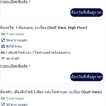
พิการ
ราย
รายละเอียดเพิ่มเติม
หลาย
&
(2
ละเอียด
เตียง,
queenbed
1
เพิ่ม
เลือกวันที่เพื่อดูราคา
&
เติม
sofabed)
ระเบียง
1
เกี่ยว
(Gulf
sofabed)
กับ
ตู้นิรภัยในห้องพัก, โต๊ะทำงาน, พื้นที่
เปิด
6
ห้อง
View,Specialty,Kitchenette)
ห้องสวีท, 1 ห้องนอน, ระเบียง (Gulf View, High Floor)
พัก,
ภาพถ่าย
วิวมหาสมุทร
หลาย
ทั้งหมด
เตียง,
56 ตารางเมตร
ระเบียง
ของ
พักได้ 4 คน
(Gulf
View,Specialty,Kitchenette)
ห้อง
1 เตียงคิงไซส์ และ 1 โซฟาเบดสำหรับสองท่าน
Wi-Fi ฟรี
สวีท,
1
ราย
รายละเอียดเพิ่มเติม
ละเอียด
ห้อง
เพิ่ม
เลือกวันที่เพื่อดูราคา
เติม
นอน,
เกี่ยว
ระเบียง
กับ
ตู้นิรภัยในห้องพัก, โต๊ะทำงาน, พื้นที่
เปิด
6
ห้อง
(Gulf
ห้องพัก, เตียงคิงไซส์ 1 เตียง และโซฟาเบด, ระเบียง (Gulf View)
สวี
ภาพถ่าย
View,
วิวมหาสมุทร
ท,
High
ทั้งหมด
1
30 ตารางเมตร