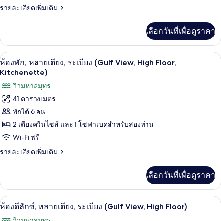
ราย
รายละเอียดเพิ่มเติม
หลาย
ละเอียด
เตียง,
เพิ่ม
เลือกวันที่เพื่อดูราคา
เติม
ระเบียง
เกี่ยว
(Gulf
กับ
เครื่องชงกาแฟ/ชา, ตู้เย็นเล็ก
เปิด
7
ห้อง
View,
ห้องพัก, หลายเตียง, ระเบียง (Gulf View, High Floor,
พัก,
ภาพถ่าย
Kitchenette)
High
หลาย
Floor)
ทั้งหมด
วิวมหาสมุทร
เตียง,
ระเบียง
41 ตารางเมตร
ของ
(Gulf
พักได้ 6 คน
View,
ห้อง
High
2 เตียงควีนไซส์ และ 1 โซฟาเบดสำหรับสองท่าน
พัก,
Floor)
Wi-Fi ฟรี
หลาย
ราย
รายละเอียดเพิ่มเติม
เตียง,
ละเอียด
เพิ่ม
ระเบียง
เลือกวันที่เพื่อดูราคา
เติม
(Gulf
เกี่ยว
View,
กับ
ตู้นิรภัยในห้องพัก, โต๊ะทำงาน, พื้นที่
เปิด
7
ห้อง
ห้องดีลักซ์, หลายเตียง, ระเบียง (Gulf View, High Floor)
High
พัก,
ภาพถ่าย
Floor,
วิวมหาสมุทร