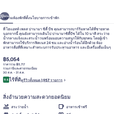
ปานามา
่อน
ถัดไป
น้า
61+
ภาพรวม
ห้องพัก
ที่ตั้ง
นโยบายการเข้าพัก
ซิตี้
บีช
ที่ ไฮแอทท์ เพลส ปานามา ซิตี้ บีช คุณสามารถบาร์ริมหาดได้ที่ชายหาด
นอกจากนี้ คุณยังสามารถเดินไป ปานามาซิตี้บีช ได้ใน 10 นาที สระว่าย
น้ำกลางแจ้งและสระน้ำวนพร้อมมอบความสนุกให้กับทุกคน โดยผู้เข้า
พักสามารถใช้บริการฟิตเนส 24 ชม.และอ่างน้ำร้อนได้อีกด้วย ห้อง
อาหารคือที่ที่เหมาะสำหระบการรับประทานอาหาร และมีเครื่องดื่มเย็นๆ
ให้บริการที่บาร์/เลานจ์ บาร์ริมสระว่ายน้ำและลานระเบียงคือไฮไลท์
เพิ่มเติม นักเดินทางล้วนแล้วแต่ประทับใจสระว่ายน้ำและพนักงาน
ราคา
฿5,054
ปัจจุบัน
ราคารวม ฿5,717
฿5,054
รวมภาษีและค่าธรรมเนียม
บริเวณภายนอก
30 ส.ค. - 31 ส.ค.
รีวิว
ไร้ที่ติ
9.4
ดูรีวิวทั้งหมด 1,957 รายการ
9.4 จาก 10
สิ่งอำนวยความสะดวกยอดนิยม
สระว่ายน้ำ
อาหารเช้าฟรี