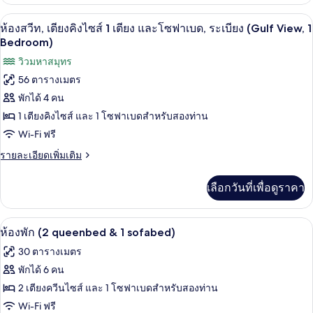
&
เกี่ยว
กับ
1
ห้องสวีท, เตียงคิงไซส์ 1 เตียง และโซฟาเ
เปิด
8
ห้อง
ห้องสวีท, เตียงคิงไซส์ 1 เตียง และโซฟาเบด, ระเบียง (Gulf View, 1
sofabed)
พัก
ภาพถ่าย
Bedroom)
(1
ทั้งหมด
วิวมหาสมุทร
kingbed
&
56 ตารางเมตร
ของ
1
พักได้ 4 คน
sofabed)
ห้อง
1 เตียงคิงไซส์ และ 1 โซฟาเบดสำหรับสองท่าน
สวีท,
Wi-Fi ฟรี
เตียง
ราย
รายละเอียดเพิ่มเติม
คิง
ละเอียด
เพิ่ม
ไซส์
เลือกวันที่เพื่อดูราคา
เติม
1
เกี่ยว
กับ
เตียง
ตู้นิรภัยในห้องพัก, โต๊ะทำงาน, พื้นที่
เปิด
7
ห้อง
ห้องพัก (2 queenbed & 1 sofabed)
และ
สวี
ภาพถ่าย
30 ตารางเมตร
ท,
โซฟา
ทั้งหมด
เตียง
พักได้ 6 คน
เบด,
คิง
ของ
2 เตียงควีนไซส์ และ 1 โซฟาเบดสำหรับสองท่าน
ไซส์
ระเบียง
1
ห้อง
Wi-Fi ฟรี