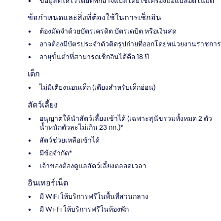
ข้อมูลที่ให้ไว้โดยที่พักอาจแปลโดยใช้เครื่องมือแปลอัตโนมัติ
ข้อกำหนดและสิ่งที่ต้องใช้ในการเช็กอิน
ต้องมัดจำด้วยบัตรเครดิต บัตรเดบิต หรือเงินสด
อาจต้องมีบัตรประจำตัวติดรูปถ่ายที่ออกโดยหน่วยงานราชการ
อายุขั้นต่ำที่สามารถเช็กอินได้คือ 18 ปี
เด็ก
ไม่มีเตียงนอนเด็ก (เตียงสำหรับเด็กอ่อน)
สัตว์เลี้ยง
อนุญาตให้นำสัตว์เลี้ยงเข้าได้ (เฉพาะสุนัขรวมทั้งหมด 2 ตัว
น้ำหนักตัวละไม่เกิน 23 กก.)*
สัตว์ช่วยเหลือเข้าได้
มีข้อจำกัด*
เจ้าของต้องดูแลสัตว์เลี้ยงตลอดเวลา
อินเทอร์เน็ต
มี WiFi ให้บริการฟรีในพื้นที่ส่วนกลาง
มี Wi-Fi ให้บริการฟรีในห้องพัก