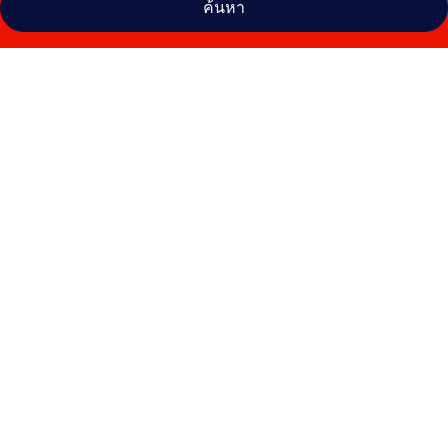
ค้นหา
คลัง
ภาพ
ไฮ
แอทท์
เพลส