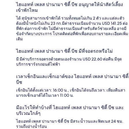
ไฮแอทท์ เพลส ปานามา ซิตี้ บีช อนุญาตให้นำสัตว์เลี้ยง
เข้าพักไหม
ได้ สุนัขสามารถเข้าพักได้ รวมทั้งหมดไม่เกิน 2 ตัว และแต่ละตัว
ต้องมีน้ำหนักไม่เกิน 23 กก.มีค่าธรรมเนียมจำนวน USD 141.25 ต่อ
ที่พัก ต่อการเข้าพัก ไม่มีค่าธรรมเนียมสำหรับสัตว์ช่วยเหลือ อาจมี
ข้อจำกัดบางประการ โปรดติดต่อที่พักเพื่อสอบถามรายละเอียดเพิ่ม
เติม
ไฮแอทท์ เพลส ปานามา ซิตี้ บีช มีที่จอดรถหรือไม่
มี มีค่าบริการจอดรถด้วยตนเองจำนวน USD 22.60 ต่อคืน มีจุด
บริการชาร์จรถยนต์ไฟฟ้า
เวลาเช็กอินและเช็กเอาต์ของ ไฮแอทท์ เพลส ปานามา ซิตี้
บีช
เช็กอินได้ตั้งแต่เวลา: 16:00 น., เช็กอินได้จนถึงเวลา: เที่ยงคืนสา
มารถเช็กเอาต์ได้ในเวลา 11:00 น.
มีอะไรให้ทำบ้างที่ ไฮแอทท์ เพลส ปานามา ซิตี้ บีช และ
บริเวณใกล้ๆ
ไฮแอทท์ เพลส ปานามา ซิตี้ บีช มีสระน้ำวนและฟิตเนส 24 ชม.
รวมถึงอ่างน้ำร้อน