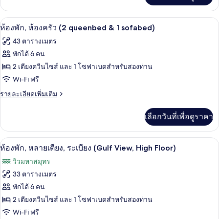
1
เกี่ยว
กับ
เตียง
เครื่องชงกาแฟ/ชา, ตู้เย็นเล็ก
เปิด
6
ห้อง
ห้องพัก, ห้องครัว (2 queenbed & 1 sofabed)
และ
พัก,
ภาพถ่าย
43 ตารางเมตร
เตียง
โซฟา
ทั้งหมด
คิง
พักได้ 6 คน
เบด,
ไซส์
ของ
2 เตียงควีนไซส์ และ 1 โซฟาเบดสำหรับสองท่าน
1
ระเบียง
เตียง
ห้อง
Wi-Fi ฟรี
และ
(Gulf
พัก,
ราย
รายละเอียดเพิ่มเติม
โซฟา
View,
ละเอียด
เบด,
ห้อง
High
เพิ่ม
ระเบียง
เลือกวันที่เพื่อดูราคา
เติม
Floor)
ครัว
(Gulf
เกี่ยว
View,
(2
กับ
High
ตู้นิรภัยในห้องพัก, โต๊ะทำงาน, พื้นที่
เปิด
queenbed
7
ห้อง
ห้องพัก, หลายเตียง, ระเบียง (Gulf View, High Floor)
Floor)
พัก,
&
ภาพถ่าย
วิวมหาสมุทร
ห้อง
1
ทั้งหมด
ครัว
33 ตารางเมตร
sofabed)
(2
ของ
พักได้ 6 คน
queenbed
&
ห้อง
2 เตียงควีนไซส์ และ 1 โซฟาเบดสำหรับสองท่าน
1
Wi-Fi ฟรี
พัก,
sofabed)