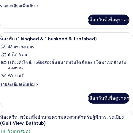
เตียง
(Gulf
พัก
ราย
รายละเอียดเพิ่มเติม
และ
View,
ละเอียด
โซฟา
(2
1
เพิ่ม
เบด,
เลือกวันที่เพื่อดูราคา
queenbed
เติม
Bedroom)
ระเบียง
&
เกี่ยว
(Gulf
กับ
1
View,
ห้องพัก (1 kingbed & 1 bunkbed & 1 sofa
เปิด
6
ห้อง
ห้องพัก (1 kingbed & 1 bunkbed & 1 sofabed)
1
sofabed)
พัก
ภาพถ่าย
Bedroom)
43 ตารางเมตร
(2
ทั้งหมด
queenbed
พักได้ 6 คน
&
ของ
1 เตียงคิงไซส์, 1 เตียงสองชั้นขนาดทวินไซส์ และ 1 โซฟาเบดสำหรับ
1
สองท่าน
sofabed)
ห้อง
Wi-Fi ฟรี
พัก
ราย
รายละเอียดเพิ่มเติม
(1
ละเอียด
kingbed
เพิ่ม
เลือกวันที่เพื่อดูราคา
&
เติม
เกี่ยว
1
กับ
bunkbed
ห้องสวีท, พร้อมสิ่งอำนวยความสะดวกสำหรั
เปิด
7
ห้อง
ห้องสวีท, พร้อมสิ่งอำนวยความสะดวกสำหรับผู้พิการ, ระเบียง
&
พัก
ภาพถ่าย
(Gulf View, Bathtub)
(1
1
ทั้งหมด
วิวมหาสมุทร
kingbed