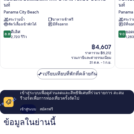
(Gulf
ป์
ฮิ
นท์
นท์
View,
ตัน
ลล์
Bathtub)
Panama City Beach
Panama 
อินน์
สวี
แอนด์
สระว่ายน้ำ
อาหารเช้าฟรี
ทส์
สระว่า
สัตว์เลี้ยงเข้าพักได้
มีที่จอดรถ
มีที่จอ
สวี
บาย
ทส์
แมริ
8.8
9.0
ดีเลิศ
ยอดเ
8.8
9.0
ปานามา
ออท
จาก
จาก
2,720 รีวิว
1,283 
ซิ
ปานามา
10,
10,
ราคา
฿4,607
ตี้บีช-
ซิตี้
ดี
ยอด
ปัจจุบัน
บีชฟ
บีชฟ
เลิศ,
เยี่ยม,
ราคารวม ฿5,212
คือ
รอ
รอ
รวมภาษีและค่าธรรมเนียม
2,720
1,283
฿4,607
นท์
31 ส.ค. - 1 ก.ย.
นท์
รีวิว
รีวิว
Panama
Panama
City
เปรียบเทียบที่พักที่คล้ายกัน
City
Beach
Beach
เข้าสู่ระบบเพื่อดูส่วนลดและสิทธิพิเศษที่ร่วมรายการ สะสม
รีวอร์ดเพื่อการท่องเที่ยวครั้งถัดไป
เข้าสู่ระบบ
สมัครฟรี
ข้อมูลในย่านนี้