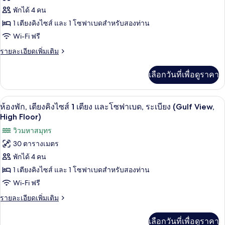
Floor)
ห้อง
ของ
พักได้ 4 คน
นอน,
ระเบียง
ห้อง
1 เตียงคิงไซส์ และ 1 โซฟาเบดสำหรับสองท่าน
(Gulf
Wi-Fi ฟรี
พัก,
View,
High
ราย
รายละเอียดเพิ่มเติม
เตียง
Floor)
ละเอียด
คิง
เพิ่ม
เลือกวันที่เพื่อดูราคา
เติม
ไซส์
เกี่ยว
1
กับ
ตู้นิรภัยในห้องพัก, โต๊ะทำงาน, พื้นที่
เปิด
6
ห้อง
ห้องพัก, เตียงคิงไซส์ 1 เตียง และโซฟาเบด, ระเบียง (Gulf View,
เตียง
พัก,
ภาพถ่าย
High Floor)
และ
เตียง
ทั้งหมด
วิวมหาสมุทร
คิง
โซฟา
ไซส์
30 ตารางเมตร
ของ
1
เบด,
พักได้ 4 คน
เตียง
ห้อง
ระเบียง
และ
1 เตียงคิงไซส์ และ 1 โซฟาเบดสำหรับสองท่าน
พัก,
โซฟา
(Gulf
Wi-Fi ฟรี
เบด,
เตียง
View)
ระเบียง
ราย
รายละเอียดเพิ่มเติม
คิง
(Gulf
ละเอียด
View)
เพิ่ม
ไซส์
เลือกวันที่เพื่อดูราคา
เติม