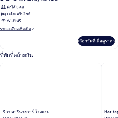
พัก
ภาพถ่าย
พักได้ 3 คน
ทั้งหมด
1 เตียงควีนไซส์
ของ
Wi-Fi ฟรี
Junior
ราย
รายละเอียดเพิ่มเติม
suite
ละเอียด
เพิ่ม
balcony
เลือกวันที่เพื่อดูราคา
เติม
sea
เกี่ยว
view
กับ
ที่พักที่คล้ายกัน
Junior
suite
Heritage
รีวา มารินาฮวาร์ โรงแรม
balcony
sea
view
รีวา
Heritag
รีวา มารินาฮวาร์ โรงแรม
Herita
มา
Hotel