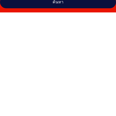
ค้นหา
คลัง
ภาพ
บีชเบย์ฮ
วาร์
โรงแรม