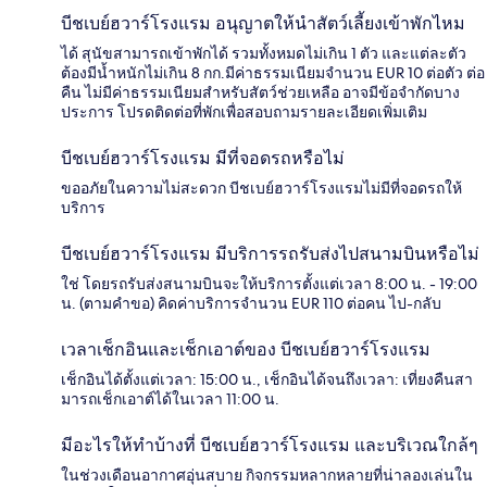
บีชเบย์ฮวาร์โรงแรม อนุญาตให้นำสัตว์เลี้ยงเข้าพักไหม
ได้ สุนัขสามารถเข้าพักได้ รวมทั้งหมดไม่เกิน 1 ตัว และแต่ละตัว
ต้องมีน้ำหนักไม่เกิน 8 กก.มีค่าธรรมเนียมจำนวน EUR 10 ต่อตัว ต่อ
คืน ไม่มีค่าธรรมเนียมสำหรับสัตว์ช่วยเหลือ อาจมีข้อจำกัดบาง
ประการ โปรดติดต่อที่พักเพื่อสอบถามรายละเอียดเพิ่มเติม
บีชเบย์ฮวาร์โรงแรม มีที่จอดรถหรือไม่
ขออภัยในความไม่สะดวก บีชเบย์ฮวาร์โรงแรมไม่มีที่จอดรถให้
บริการ
บีชเบย์ฮวาร์โรงแรม มีบริการรถรับส่งไปสนามบินหรือไม่
ใช่ โดยรถรับส่งสนามบินจะให้บริการตั้งแต่เวลา 8:00 น. - 19:00
น. (ตามคำขอ) คิดค่าบริการจำนวน EUR 110 ต่อคน ไป-กลับ
เวลาเช็กอินและเช็กเอาต์ของ บีชเบย์ฮวาร์โรงแรม
เช็กอินได้ตั้งแต่เวลา: 15:00 น., เช็กอินได้จนถึงเวลา: เที่ยงคืนสา
มารถเช็กเอาต์ได้ในเวลา 11:00 น.
มีอะไรให้ทำบ้างที่ บีชเบย์ฮวาร์โรงแรม และบริเวณใกล้ๆ
ในช่วงเดือนอากาศอุ่นสบาย กิจกรรมหลากหลายที่น่าลองเล่นใน