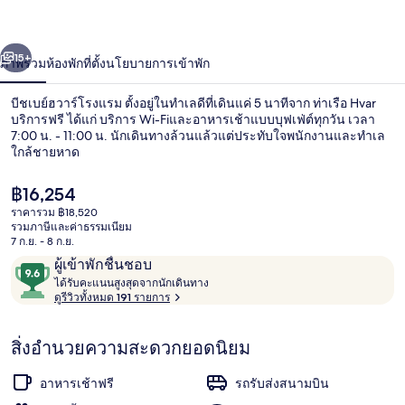
่อน
ถัดไป
น้า
15+
ภาพรวม
ห้องพัก
ที่ตั้ง
นโยบายการเข้าพัก
บีชเบย์ฮวาร์โรงแรม ตั้งอยู่ในทำเลดีที่เดินแค่ 5 นาทีจาก ท่าเรือ Hvar
บริการฟรี ได้แก่ บริการ Wi-Fiและอาหารเช้าแบบบุฟเฟ่ต์ทุกวัน เวลา
7:00 น. - 11:00 น. นักเดินทางล้วนแล้วแต่ประทับใจพนักงานและทำเล
ใกล้ชายหาด
ราคา
฿16,254
ปัจจุบัน
ราคารวม ฿18,520
฿16,254
รวมภาษีและค่าธรรมเนียม
7 ก.ย. - 8 ก.ย.
ร้านอาหาร
รีวิว
9.6
ผู้เข้าพักชื่นชอบ
ไ
จาก
ได้รับคะแนนสูงสุดจากนักเดินทาง
ด้
ดูรีวิวทั้งหมด 191 รายการ
10,
รั
ผู้
บ
สิ่งอำนวยความสะดวกยอดนิยม
ค
เข้า
ะ
พัก
แ
อาหารเช้าฟรี
รถรับส่งสนามบิน
ชื่น
น