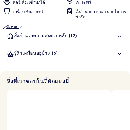
น
สัตว์เลี้ยงเข้าพักได้
Wi-Fi ฟรี
ชอบ
สู
เครื่องปรับอากาศ
สิ่งอำนวยความสะดวกในการ
ง
ซักรีด
สุ
ด
ดูทั้งหมด
จ
า
สิ่งอำนวยความสะดวกหลัก
(12)
ก
นั
ก
รู้สึกเหมือนอยู่บ้าน
(6)
เ
ดิ
น
ท
า
สิ่งที่เราชอบในที่พักแห่งนี้
ง