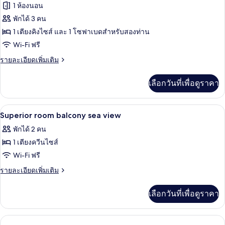
ของ
1 ห้องนอน
ห้อง
พักได้ 3 คน
1 เตียงคิงไซส์ และ 1 โซฟาเบดสำหรับสองท่าน
จู
Wi-Fi ฟรี
เนียร์
ราย
รายละเอียดเพิ่มเติม
สวีท
ละเอียด
เพิ่ม
เลือกวันที่เพื่อดูราคา
เติม
เกี่ยว
กับ
เครื่องนอนระดับพรีเมียม, มินิบาร์, ห้องเก
เปิด
5
ห้อง
Superior room balcony sea view
จู
ภาพถ่าย
พักได้ 2 คน
เนียร์
ทั้งหมด
สวี
1 เตียงควีนไซส์
ท
ของ
Wi-Fi ฟรี
Superior
ราย
รายละเอียดเพิ่มเติม
room
ละเอียด
เพิ่ม
balcony
เลือกวันที่เพื่อดูราคา
เติม
sea
เกี่ยว
view
กับ
Superior