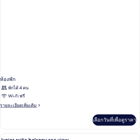
room
balcony
sea
view
ห้องพัก
พักได้ 4 คน
Wi-Fi ฟรี
ราย
รายละเอียดเพิ่มเติม
ละเอียด
เพิ่ม
เลือกวันที่เพื่อดูราคา
เติม
เกี่ยว
กับ
เครื่องนอนระดับพรีเมียม, มินิบาร์, ห้องเก
เปิด
6
ห้อง
Junior suite balcony sea view