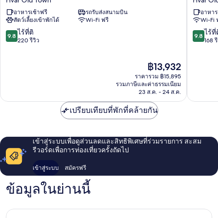
Hvar Old Town
Hvar Ol
ริ
Dea
อาหารเช้าฟรี
รถรับส่งสนามบิน
อาหารเ
นา
Hvar
สัตว์เลี้ยงเข้าพักได้
Wi-Fi ฟรี
Wi-Fi 
ฮ
Hvar
วาร์
Old
9.8
9.8
ไร้ที่ติ
ไร้ที่
9.8
9.8
โรงแรม
Town
จาก
จาก
220 รีวิว
168 รี
Hvar
10,
10,
Old
ไร้
ไร้
ราคา
฿13,932
Town
ที่
ที่
ปัจจุบัน
ติ,
ติ,
ราคารวม ฿15,895
คือ
220
168
รวมภาษีและค่าธรรมเนียม
฿13,932
23 ส.ค. - 24 ส.ค.
รีวิว
รีวิว
เปรียบเทียบที่พักที่คล้ายกัน
เข้าสู่ระบบเพื่อดูส่วนลดและสิทธิพิเศษที่ร่วมรายการ สะสม
รีวอร์ดเพื่อการท่องเที่ยวครั้งถัดไป
เข้าสู่ระบบ
สมัครฟรี
ข้อมูลในย่านนี้