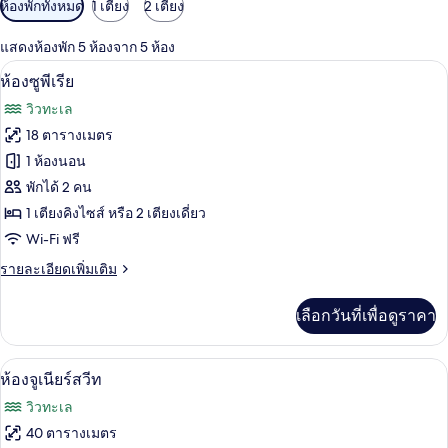
ตัว
ห้องพักทั้งหมด
1 เตียง
2 เตียง
กรอง
แสดงห้องพัก 5 ห้องจาก 5 ห้อง
ที่
เครื่องนอนระดับพรีเมียม, มินิบาร์, ห้องเก
เปิด
มี
6
ห้องซูพีเรีย
ให้
ภาพถ่าย
วิวทะเล
สำหรับ
ทั้งหมด
18 ตารางเมตร
ห้อง
ของ
1 ห้องนอน
พัก
ห้อง
พักได้ 2 คน
1 เตียงคิงไซส์ หรือ 2 เตียงเดี่ยว
ซู
Wi-Fi ฟรี
พี
ราย
รายละเอียดเพิ่มเติม
เรีย
ละเอียด
เพิ่ม
เลือกวันที่เพื่อดูราคา
เติม
เกี่ยว
กับ
ห้องจูเนียร์สวีท | เครื่องนอนระดับพรีเมียม
เปิด
9
ห้อง
ห้องจูเนียร์สวีท
ซู
ภาพถ่าย
วิวทะเล
พี
ทั้งหมด
เรีย
40 ตารางเมตร