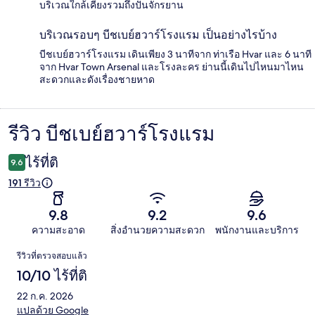
บริเวณใกล้เคียงรวมถึงปั่นจักรยาน
บริเวณรอบๆ บีชเบย์ฮวาร์โรงแรม เป็นอย่างไรบ้าง
บีชเบย์ฮวาร์โรงแรม เดินเพียง 3 นาทีจาก ท่าเรือ Hvar และ 6 นาที
จาก Hvar Town Arsenal และโรงละคร ย่านนี้เดินไปไหนมาไหน
สะดวกและดังเรื่องชายหาด
รีวิว บีชเบย์ฮวาร์โรงแรม
รีวิว
ไร้ที่ติ
9.6
191 รีวิว
9.8
9.2
9.6
ความสะอาด
สิ่งอำนวยความสะดวก
พนักงานและบริการ
รีวิว
รีวิวที่ตรวจสอบแล้ว
10/10 ไร้ที่ติ
22 ก.ค. 2026
แปลด้วย Google