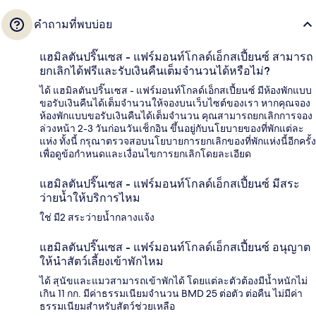
คำถามที่พบบ่อย
แฮมิลตันปริ๊นเซส - แฟร์มอนท์โกลด์เอ็กสเปี้ยนซ์ สามารถ
ยกเลิกได้ฟรีและรับเงินคืนเต็มจำนวนได้หรือไม่?
ได้ แฮมิลตันปริ๊นเซส - แฟร์มอนท์โกลด์เอ็กสเปี้ยนซ์ มีห้องพักแบบ
ขอรับเงินคืนได้เต็มจำนวนให้จองบนเว็บไซต์ของเรา หากคุณจอง
ห้องพักแบบขอรับเงินคืนได้เต็มจำนวน คุณสามารถยกเลิกการจอง
ล่วงหน้า 2-3 วันก่อนวันเช็กอิน ขึ้นอยู่กับนโยบายของที่พักแต่ละ
แห่ง ทั้งนี้ กรุณาตรวจสอบนโยบายการยกเลิกของที่พักแห่งนี้อีกครั้ง
เพื่อดูข้อกำหนดและเงื่อนไขการยกเลิกโดยละเอียด
แฮมิลตันปริ๊นเซส - แฟร์มอนท์โกลด์เอ็กสเปี้ยนซ์ มีสระ
ว่ายน้ำให้บริการไหม
ใช่ มี2 สระว่ายน้ำกลางแจ้ง
แฮมิลตันปริ๊นเซส - แฟร์มอนท์โกลด์เอ็กสเปี้ยนซ์ อนุญาต
ให้นำสัตว์เลี้ยงเข้าพักไหม
ได้ สุนัขและแมวสามารถเข้าพักได้ โดยแต่ละตัวต้องมีน้ำหนักไม่
เกิน 11 กก. มีค่าธรรมเนียมจำนวน BMD 25 ต่อตัว ต่อคืน ไม่มีค่า
ธรรมเนียมสำหรับสัตว์ช่วยเหลือ