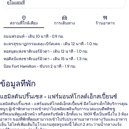
ดูในแผนที่
แผนที่
สถานที่ใกล้เคียง
การเดินทาง
ร้านอาหาร
ถนนฟรอนท์
- เดิน 10 นาที
- 0.9 กม.
ละครสุขนาฏกรรมเดอะเบิร์ดเคจ
- เดิน 12 นาที
- 1.0 กม.
หอสมุดแห่งชาติเบอร์มิวดา
- เดิน 12 นาที
- 1.0 กม.
หอศิลป์แห่งชาติเบอร์มิวดา
- เดิน 15 นาที
- 1.3 กม.
ป้อม Fort Hamilton
- ขับรถ 2 นาที
- 1.9 กม.
ข้อมูลที่พัก
แฮมิลตันปริ๊นเซส - แฟร์มอนท์โกลด์เอ็กสเปี้ยนซ์
แฮมิลตันปริ๊นเซส - แฟร์มอนท์โกลด์เอ็กสเปี้ยนซ์ มีสโมสรเด็กให้บริการคุณ
หนูๆ ผู้เข้าพักสามารถเข้าสปาไปเพลิดเพลินกับการนวดแบบดีพทิชชู
ทรีทเมนท์ดูแลผิวหน้า หรือสครับขัดผิว อีกทั้งแวะ 1609 ซึ่งเป็นหนึ่งใน 3 ห้อง
อาหาร ของที่พักที่คุณสามารถเข้าไปรับประทานอาหารกลางวันและอาหาร
เย็น ไฮไลท์เพิ่มเติมในโรงแรมสุดหรูแห่งนี้ ได้แก่ 2 สระว่ายน้ำกลางแจ้ง