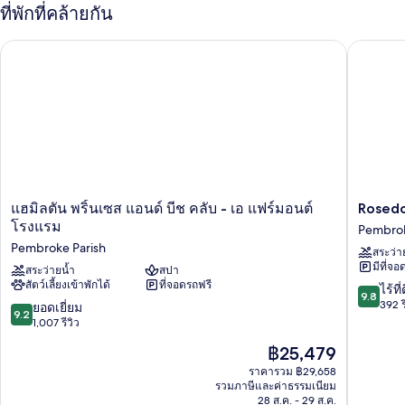
กับ
ที่พักที่คล้ายกัน
สวีท,
Fairmont
Gold,
เตียง
Rosedon
แฮมิลตัน พริ้นเซส แอนด์ บีช คลับ - เอ แฟร์มอนต์ โรงแรม
ห้อง
คิง
สวี
ท,
ไซส์
เตียง
1
คิง
ไซส์
เตียง
1
และ
เตียง
และ
โซฟา
โซฟา
แฮ
Rosedo
แฮมิลตัน พริ้นเซส แอนด์ บีช คลับ - เอ แฟร์มอนต์
Rosedo
เบด
เบด
มิล
Hotel
โรงแรม
Pembrok
ตัน
Pembro
Pembroke Parish
สระว่า
พริ้น
Parish
มีที่จอ
เซส
สระว่ายน้ำ
สปา
สัตว์เลี้ยงเข้าพักได้
ที่จอดรถฟรี
แอนด์
9.8
ไร้ที่
9.8
บีช
จาก
392 ร
9.2
ยอดเยี่ยม
9.2
คลับ
10,
จาก
1,007 รีวิว
-
ไร้
10,
ราคา
฿25,479
เอ
ที่
ยอด
ปัจจุบัน
แฟร์
ติ,
เยี่ยม,
ราคารวม ฿29,658
คือ
มอน
392
รวมภาษีและค่าธรรมเนียม
1,007
฿25,479
ต์
28 ส.ค. - 29 ส.ค.
รีวิว
รีวิว