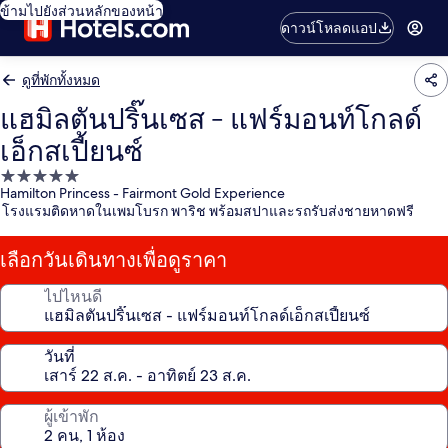
ข้ามไปยังส่วนหลักของหน้า
ดาวน์โหลดแอป
ดูที่พักทั้งหมด
แฮมิลตันปริ๊นเซส - แฟร์มอนท์โกลด์
เอ็กสเปี้ยนซ์
ที่พัก
Hamilton Princess - Fairmont Gold Experience
5.0
โรงแรมติดหาดในเพมโบรก พาริช พร้อมสปาและรถรับส่งชายหาดฟรี
ดาว
เลือกวันเดินทางเพื่อดูราคา
ไปไหนดี
วันที่
ผู้เข้าพัก