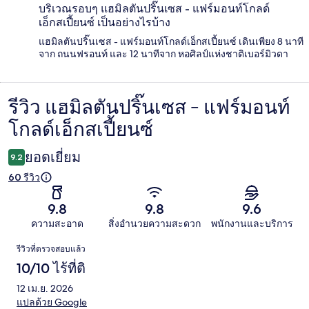
บริเวณรอบๆ แฮมิลตันปริ๊นเซส - แฟร์มอนท์โกลด์
เอ็กสเปี้ยนซ์ เป็นอย่างไรบ้าง
แฮมิลตันปริ๊นเซส - แฟร์มอนท์โกลด์เอ็กสเปี้ยนซ์ เดินเพียง 8 นาที
จาก ถนนฟรอนท์ และ 12 นาทีจาก หอศิลป์แห่งชาติเบอร์มิวดา
รีวิว แฮมิลตันปริ๊นเซส - แฟร์มอนท์
รีวิว
โกลด์เอ็กสเปี้ยนซ์
ยอดเยี่ยม
9.2
60 รีวิว
9.8
9.8
9.6
ความสะอาด
สิ่งอำนวยความสะดวก
พนักงานและบริการ
รีวิว
รีวิวที่ตรวจสอบแล้ว
10/10 ไร้ที่ติ
12 เม.ย. 2026
แปลด้วย Google