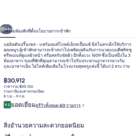
ตัน
ปริ๊
่อน
ถัดไป
น้า
64+
ภาพรวม
ห้องพัก
ที่ตั้ง
นโยบายการเข้าพัก
นเซส
-
แฮมิลตันปริ๊นเซส - แฟร์มอนท์โกลด์เอ็กสเปี้ยนซ์ มีสโมสรเด็กให้บริการ
คุณหนูๆ ผู้เข้าพักสามารถเข้าสปาไปเพลิดเพลินกับการนวดแบบดีพทิชชู
แฟร์
ทรีทเมนท์ดูแลผิวหน้า หรือสครับขัดผิว อีกทั้งแวะ 1609 ซึ่งเป็นหนึ่งใน 3
ห้องอาหาร ของที่พักที่คุณสามารถเข้าไปรับประทานอาหารกลางวัน
มอ
และอาหารเย็น ไฮไลท์เพิ่มเติมในโรงแรมสุดหรูแห่งนี้ ได้แก่ 2 สระว่าย
น้ำกลางแจ้ง บาร์ริมหาด และอ่างน้ำร้อน
นท์
ราคา
฿30,912
ปัจจุบัน
ราคารวม ฿35,726
โก
฿30,912
รวมภาษีและค่าธรรมเนียม
หาดส่วนตัวที่อยู่ใกล้ๆ, ทรายสีขาว, รถรั
8 ก.ย. - 9 ก.ย.
ลด์
รีวิว
ยอดเยี่ยม
9.2
ดูรีวิวทั้งหมด 60 รายการ
9.2 จาก 10
เอ็กสเปี้ยนซ์
สิ่งอำนวยความสะดวกยอดนิยม