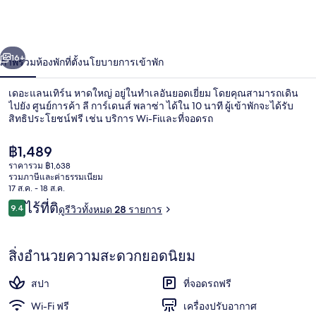
เทิร์น
หาดใหญ่
่อน
ถัดไป
น้า
16+
ภาพรวม
ห้องพัก
ที่ตั้ง
นโยบายการเข้าพัก
เดอะแลนเทิร์น หาดใหญ่ อยู่ในทำเลอันยอดเยี่ยม โดยคุณสามารถเดิน
ไปยัง ศูนย์การค้า ลี การ์เดนส์ พลาซ่า ได้ใน 10 นาที ผู้เข้าพักจะได้รับ
สิทธิประโยชน์ฟรี เช่น บริการ Wi-Fiและที่จอดรถ
ราคา
฿1,489
ปัจจุบัน
ราคารวม ฿1,638
฿1,489
รวมภาษีและค่าธรรมเนียม
17 ส.ค. - 18 ส.ค.
รีวิว
ไร้ที่ติ
9.4
ดูรีวิวทั้งหมด 28 รายการ
ห้องแกรนด์ | มินิบาร์, ตู้นิรภัยในห้องพั
9.4 จาก 10
สิ่งอำนวยความสะดวกยอดนิยม
สปา
ที่จอดรถฟรี
Wi-Fi ฟรี
เครื่องปรับอากาศ