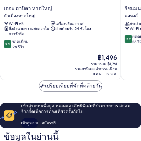
เดอะ
ริช
เดอะ ฮาบิตา หาดใหญ่
ริชแมน
ฮา
แมน
ตัวเมืองหาดใหญ่
คอหงส์
บิตา
รีสอร์ท
Wi-Fi ฟรี
เครื่องปรับอากาศ
สระว่า
หาดใหญ่
โฮ
สิ่งอำนวยความสะดวกใน
ฝ่ายต้อนรับ 24 ชั่วโมง
Wi-Fi 
ตัว
เทล
การซักรีด
เมือง
หาดใหญ
9.2
ยอดเ
9.2
9.2
หาดใหญ่
ยอดเยี่ยม
คอ
จาก
28 รีว
9.2
จาก
126 รีวิว
หงส์
10,
10,
ยอด
ราคา
฿1,496
ยอด
เยี่ยม,
ปัจจุบัน
เยี่ยม,
ราคารวม ฿1,761
28
คือ
รวมภาษีและค่าธรรมเนียม
126
รีวิว
฿1,496
11 ส.ค. - 12 ส.ค.
รีวิว
เปรียบเทียบที่พักที่คล้ายกัน
เข้าสู่ระบบเพื่อดูส่วนลดและสิทธิพิเศษที่ร่วมรายการ สะสม
รีวอร์ดเพื่อการท่องเที่ยวครั้งถัดไป
เข้าสู่ระบบ
สมัครฟรี
ข้อมูลในย่านนี้