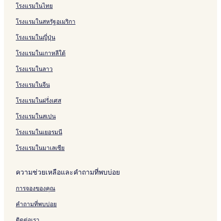
i
A
t
l
e
t
a
H
t
e
s
o
p
H
a
i
V
n
k
P
บ
รั
ห
โรงแรมในไทย
T
i
l
e
t
a
u
l
P
t
h
o
G
n
i
R
R
m
T
บ
รั
โรงแรมในสหรัฐอเมริกา
Y
q
l
Y
t
r
l
e
u
m
r
g
t
e
e
R
h
P
บ
A
u
a
y
e
a
l
H
e
a
H
a
s
s
e
e
p
C
โรงแรมในญี่ปุ่น
I
e
i
a
H
z
b
o
s
n
o
P
i
i
s
S
R
r
&
i
o
a
y
t
t
d
t
l
d
d
i
m
e
y
โรงแรมในเกาหลีใต้
B
t
H
s
e
a
H
e
u
e
e
d
a
s
s
u
e
o
k
l
y
o
l
s
n
n
e
r
o
t
โรงแรมในลาว
d
l
t
y
t
H
c
c
n
t
r
a
g
e
p
e
o
e
e
c
H
t
l
โรงแรมในจีน
e
l
a
l
t
e
o
H
H
โรงแรมในฝรั่งเศส
t
H
r
&
e
t
a
o
H
a
k
S
l
e
t
t
โรงแรมในสเปน
o
t
p
l
Y
e
t
Y
a
H
a
l
โรงแรมในเยอรมนี
e
a
S
a
i
H
l
i
o
t
a
โรงแรมในมาเลเซีย
n
y
t
g
a
Y
ความช่วยเหลือและคำถามที่พบบ่อย
k
i
a
h
i
การจองของคุณ
l
a
คำถามที่พบบ่อย
ติดต่อเรา