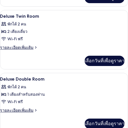
เกี่ยว
กับ
มินิบาร์, ตู้นิรภัยในห้องพัก, โต๊ะทำงาน, 
เปิด
9
ห้อง
Deluxe Twin Room
แก
ภาพถ่าย
พักได้ 2 คน
รนด์
ทั้งหมด
2 เตียงเดี่ยว
ของ
Wi-Fi ฟรี
Deluxe
ราย
รายละเอียดเพิ่มเติม
Twin
ละเอียด
เพิ่ม
Room
เลือกวันที่เพื่อดูราคา
เติม
เกี่ยว
กับ
มินิบาร์, ตู้นิรภัยในห้องพัก, โต๊ะทำงาน, 
เปิด
9
Deluxe
Deluxe Double Room
Twin
ภาพถ่าย
พักได้ 2 คน
Room
ทั้งหมด
1 เตียงสำหรับสองท่าน
ของ
Wi-Fi ฟรี
Deluxe
ราย
รายละเอียดเพิ่มเติม
Double
ละเอียด
เพิ่ม
Room
เลือกวันที่เพื่อดูราคา
เติม