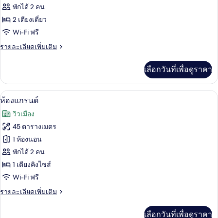
ดับเบิล
ของ
พักได้ 2 คน
ห้อง
2 เตียงเดี่ยว
Wi-Fi ฟรี
ดี
ราย
รายละเอียดเพิ่มเติม
ลัก
ละเอียด
ซ์
เพิ่ม
เลือกวันที่เพื่อดูราคา
เติม
ทวิน
เกี่ยว
กับ
ห้องแกรนด์ | มินิบาร์, ตู้นิรภัยในห้องพั
เปิด
4
ห้อง
ห้องแกรนด์
ดี
ภาพถ่าย
วิวเมือง
ลัก
ทั้งหมด
ซ์
45 ตารางเมตร
ทวิ
ของ
1 ห้องนอน
น
ห้อง
พักได้ 2 คน
1 เตียงคิงไซส์
แก
Wi-Fi ฟรี
รนด์
ราย
รายละเอียดเพิ่มเติม
ละเอียด
เพิ่ม
เลือกวันที่เพื่อดูราคา
เติม