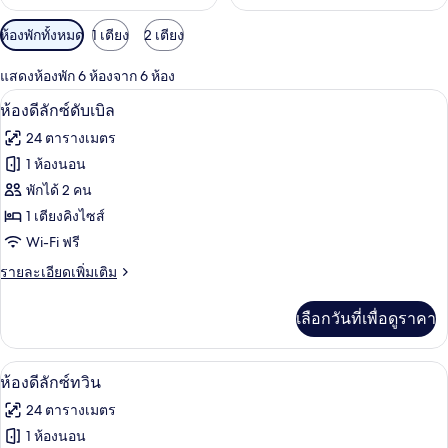
ตัว
ห้องพักทั้งหมด
1 เตียง
2 เตียง
กรอง
แสดงห้องพัก 6 ห้องจาก 6 ห้อง
ที่
ห้องดีลักซ์ดับเบิล | มินิบาร์, ตู้นิรภัยใน
เปิด
มี
4
ห้องดีลักซ์ดับเบิล
ให้
ภาพถ่าย
24 ตารางเมตร
สำหรับ
ทั้งหมด
1 ห้องนอน
ห้อง
ของ
พักได้ 2 คน
พัก
ห้อง
1 เตียงคิงไซส์
Wi-Fi ฟรี
ดี
ราย
รายละเอียดเพิ่มเติม
ลัก
ละเอียด
ซ์
เพิ่ม
เลือกวันที่เพื่อดูราคา
เติม
ดับเบิล
เกี่ยว
กับ
ห้องดีลักซ์ทวิน | มินิบาร์, ตู้นิรภัยในห้
เปิด
4
ห้อง
ห้องดีลักซ์ทวิน
ดี
ภาพถ่าย
24 ตารางเมตร
ลัก
ทั้งหมด
ซ์
1 ห้องนอน