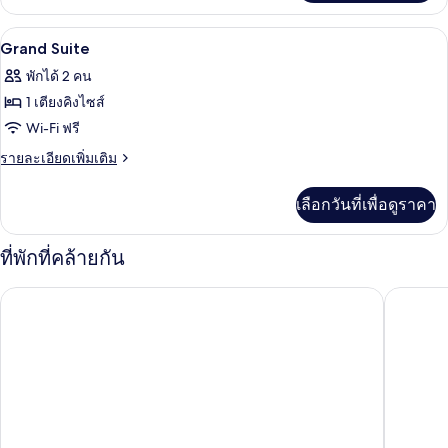
เกี่ยว
กับ
บริเวณนั่งเล่น | ทีวีจอแบน, เครื่องพิมพ์
เปิด
2
Deluxe
Grand Suite
Double
ภาพถ่าย
พักได้ 2 คน
Room
ทั้งหมด
1 เตียงคิงไซส์
ของ
Wi-Fi ฟรี
Grand
ราย
รายละเอียดเพิ่มเติม
Suite
ละเอียด
เพิ่ม
เลือกวันที่เพื่อดูราคา
เติม
เกี่ยว
กับ
ที่พักที่คล้ายกัน
Grand
Suite
เดอะ ฮาบิตา หาดใหญ่
ริชแมน ร