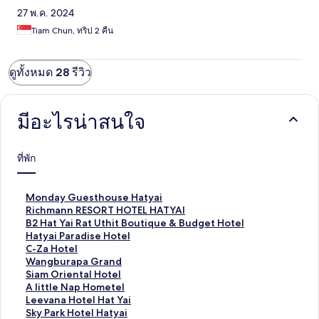
27 พ.ค. 2024
Tiam Chun, ทริป 2 คืน
ดูทั้งหมด 28 รีวิว
มีอะไรน่าสนใจ
ที่พัก
ลิ
Monday Guesthouse Hatyai
ง
ลิ
Richmann RESORT HOTEL HATYAI
ก์
ง
ลิ
B2 Hat Yai Rat Uthit Boutique & Budget Hotel
ม
ก์
ง
ลิ
Hatyai Paradise Hotel
า
ม
ก์
ง
ลิ
C-Za Hotel
ต
า
ม
ก์
ง
ลิ
Wangburapa Grand
ร
ต
า
ม
ก์
ง
ลิ
Siam Oriental Hotel
ฐ
ร
ต
า
ม
ก์
ง
ลิ
A little Nap Hometel
า
ฐ
ร
ต
า
ม
ก์
ง
ลิ
Leevana Hotel Hat Yai
น
า
ฐ
ร
ต
า
ม
ก์
ง
ลิ
Sky Park Hotel Hatyai