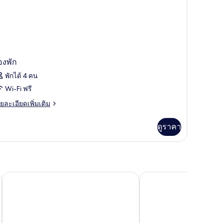
องพัก
พักได้ 4 คน
Wi-Fi ฟรี
ย
ยละเอียดเพิ่มเติม
เอียด
่ม
ดูราคา
ิม
่ยว
อง
Hotel Splendid
ไมส์ตรา เซเลกต์ มลินี 