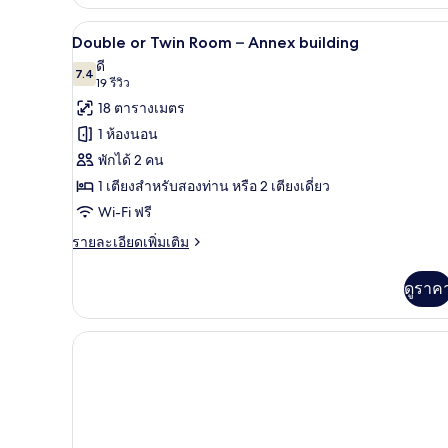
Double or Twin Room – Annex bui
เปิด
6
Double or Twin Room – Annex building
ภาพถ่าย
ดี
7.4
7.4 จาก 10
(19
19 รีวิว
ทั้งหมด
รีวิว)
18 ตารางเมตร
ของ
1 ห้องนอน
Double
พักได้ 2 คน
or
1 เตียงสำหรับสองท่าน หรือ 2 เตียงเดี่ยว
Twin
Wi-Fi ฟรี
Room
–
ราย
รายละเอียดเพิ่มเติม
ละเอียด
Annex
เพิ่ม
building
ดูราค
เติม
เกี่ยว
กับ
Double
or
Twin
Room
–
Annex