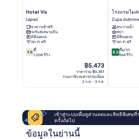
Hotel
โรง
Hotel Vis
โรงแรมไมสตร
Vis
แรม
Lapad
Zupa dubrova
Lapad
ไมส
อาหารเช้าฟรี
สระว่ายน้ำ
ตรา
รถรับส่งสนามบิน
สปา
เซ
มีที่จอดรถ
มีที่จอดรถ
เล็คต์
Wi-Fi ฟรี
Wi-Fi ฟรี
อัส
7.6
8.2
ดี
ดีมาก
ตา
7.6
8.2
จาก
จาก
1,008 รีวิว
564 รีวิว
เรีย
10,
10,
Zupa
ราคา
฿5,473
ดี,
ดี
dubrovacka
ปัจจุบัน
1,008
มาก,
ราคารวม ฿6,387
คือ
รวมภาษีและค่าธรรมเนียม
รีวิว
564
฿5,473
2 ก.ย. - 3 ก.ย.
รีวิว
เข้าสู่ระบบเพื่อดูส่วนลดและสิทธิพิเศษที
ครั้งถัดไป
ข้อมูลในย่านนี้