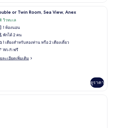
่ยว
ะเล
น, เปล/เตียงเด็กอ่อน (ฟรี), Wi-Fi ฟรี, ผ้าปูที่นอน
Double or Twin Room, Sea View, Anex | โต๊ะทำงา
ิด
5
อง
ouble or Twin Room, Sea View, Anex
ตนดาร์ด
าพถ่าย
วิวทะเล
บเบิล
้งหมด
ือ
1 ห้องนอน
อง
พักได้ 2 คน
ouble
เบียง,
1 เตียงสำหรับสองท่าน หรือ 2 เตียงเดี่ยว
r
Wi-Fi ฟรี
เล
win
ย
ยละเอียดเพิ่มเติม
oom,
เอียด
ea
่ม
ิม
iew,
่ยว
nex
ดูราคา
uble
i ฟรี, ผ้าปูที่นอน
in
om,
a
ew,
nex