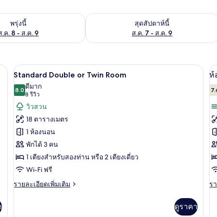
องพักว่างในพรุ่งนี้ ส.ค. 8 - ส.ค. 9
ตรวจสอบจำนวนห้องพักว่างในสุดสัปดาห์นี
พรุ่งนี้
สุดสัปดาห์นี้
ส.ค. 8 - ส.ค. 9
ส.ค. 7 - ส.ค. 9
, เปล/เตียงเด็กอ่อน (ฟรี), Wi-Fi ฟรี, ผ้าปูที่นอน
Standard Double or Twin Room | โต๊ะทำง
เปิด
เป
6
Standard Double or Twin Room
ห้
ภาพถ่าย
ภ
ดีมาก
8.0
7.
8.0 จาก 10
(8
8 รีวิว
ทั้งหมด
ทั
รีวิว)
วิวสวน
ของ
ข
18 ตารางเมตร
Standard
ห้
1 ห้องนอน
Double
ส
พักได้ 3 คน
or
ดั
1 เตียงสำหรับสองท่าน หรือ 2 เตียงเดี่ยว
Twin
หร
Room
Wi-Fi ฟรี
ทว
ราย
รา
รายละเอียดเพิ่มเติม
รา
ละเอียด
ละ
ระ
เพิ่ม
เพิ
า
ดูราคา
เติม
เต
วิ