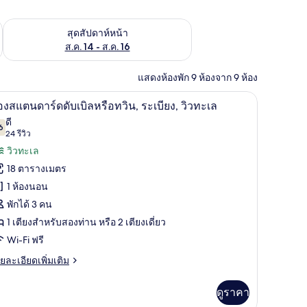
้ ส.ค. 7 - ส.ค. 9
ตรวจสอบจำนวนห้องพักว่างในสุดสัปดาห์หน้า ส.ค. 14 - ส.ค. 16
สุดสัปดาห์หน้า
ส.ค. 14 - ส.ค. 16
แสดงห้องพัก 9 ห้องจาก 9 ห้อง
าน, เปล/เตียงเด็กอ่อน (ฟรี), Wi-Fi ฟรี, ผ้าปูที่นอน
ห้องสแตนดาร์ดดับเบิลหรือทวิน, ระเบียง, วิวทะเล 
ิด
10
องสแตนดาร์ดดับเบิลหรือทวิน, ระเบียง, วิวทะเล
าพถ่าย
ดี
6
7.6 จาก 10
(24
24 รีวิว
้งหมด
รีวิว)
วิวทะเล
อง
18 ตารางเมตร
อง
1 ห้องนอน
แตนดาร์ด
พักได้ 3 คน
บเบิล
1 เตียงสำหรับสองท่าน หรือ 2 เตียงเดี่ยว
ือ
Wi-Fi ฟรี
ิน,
ย
ยละเอียดเพิ่มเติม
เอียด
เบียง,
่ม
ดูราคา
ิม
ว