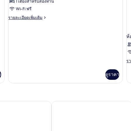
1 เตียงสำหรับสองท่าน
Standard
Double/Twin
Wi-Fi ฟรี
room
ราย
รายละเอียดเพิ่มเติม
with
ละเอียด
เพิ่ม
Balcony
เติม
&
ห้
เกี่ยว
Sea
กับ
Standard
View
Double/Twin
room
รา
รา
with
ละ
Balcony
เพิ
า
ดูราคา
&
เต
Sea
เกี
View
กับ
ห้
พัก
Hotel Villas Plat
เซเล็คต์อัสตาเรีย