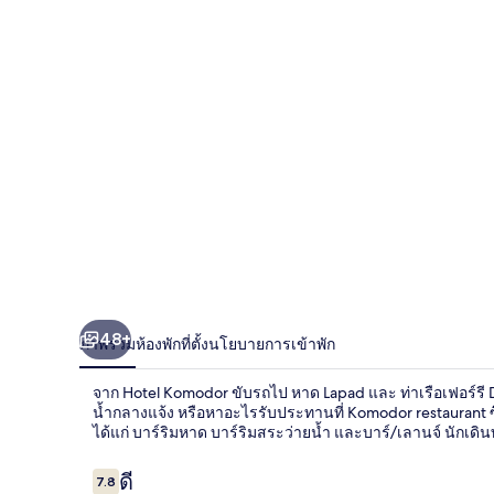
48+
ภาพรวม
ห้องพัก
ที่ตั้ง
นโยบายการเข้าพัก
จาก Hotel Komodor ขับรถไป หาด Lapad และ ท่าเรือเฟอร์รี D
น้ำกลางแจ้ง หรือหาอะไรรับประทานที่ Komodor restaurant ซ
ได้แก่ บาร์ริมหาด บาร์ริมสระว่ายน้ำ และบาร์/เลานจ์ นัก
รีวิว
ดี
7.8
7.8 จาก 10