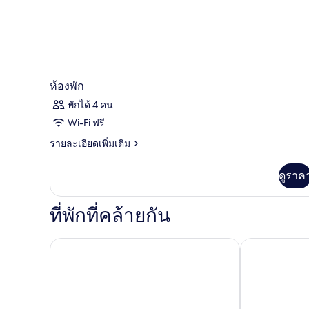
building
ห้องพัก
พักได้ 4 คน
Wi-Fi ฟรี
ราย
รายละเอียดเพิ่มเติม
ละเอียด
เพิ่ม
ดูราค
เติม
เกี่ยว
กับ
ที่พักที่คล้ายกัน
ห้อง
พัก
Hotel Vis
โรงแรมไมสตรา