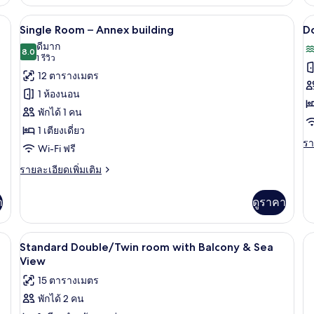
เกี่ยว
เกี
ท
กับ
กับ
lding | โต๊ะทำงาน, เปล/เตียงเด็กอ่อน (ฟรี), Wi-Fi ฟรี, ผ้าปูที่นอน
Single Room – Annex building | โต๊ะทำงา
เปิด
เป
4
Standard
ห้
Single Room – Annex building
D
Double
สแ
ภาพถ่าย
ภ
ดีมาก
or
8.0
ดั
8.0 จาก 10
(1
1 รีวิว
ทั้งหมด
ทั
Twin
หร
รีวิว)
12 ตารางเมตร
Room
ทวิ
ของ
ข
น,
1 ห้องนอน
Single
D
ระ
พักได้ 1 คน
วิว
Room
o
ทะ
1 เตียงเดี่ยว
–
T
รา
รา
Wi-Fi ฟรี
Annex
R
ละ
building
S
เพิ
ราย
รายละเอียดเพิ่มเติม
เต
ละเอียด
V
เกี
เพิ่ม
A
า
ดูราคา
กับ
เติม
Do
เกี่ยว
or
กับ
โต๊ะทำงาน, เปล/เตียงเด็กอ่อน (ฟรี), Wi-F
เปิด
Tw
9
Single
Standard Double/Twin room with Balcony & Sea
Ro
Room
ภาพถ่าย
View
Se
–
ทั้งหมด
15 ตารางเมตร
Vi
Annex
A
building
พักได้ 2 คน
ของ