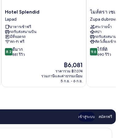
Hotel
ไมส์
Hotel Splendid
ไมส์ตรา เซเลกต์ มลินี
Splendid
ตรา
Lapad
Zupa dubrovacka
Lapad
เซ
อาหารเช้าฟรี
สระว่ายน้ำ
เลก
รถรับส่งสนามบิน
สปา
ต์
มีที่จอดรถ
รถรับส่งสนามบิน
มลินี
Wi-Fi ฟรี
สัตว์เลี้ยงเข้าพักได้
โรงแรม
8.2
9.6
ดีมาก
ไร้ที่ติ
Zupa
8.2
9.6
จาก
จาก
881 รีวิว
690 รีวิว
dubrovacka
10,
10,
ราคา
฿6,081
ดี
ไร้
ปัจจุบัน
มาก,
ที่
ราคารวม ฿7,074
คือ
รวมภาษีและค่าธรรมเนียม
รวมภาษ
881
ติ,
฿6,081
5 ก.ย. - 6 ก.ย.
รีวิว
690
รีวิว
เข้าสู่ระบบ
สมัครฟรี