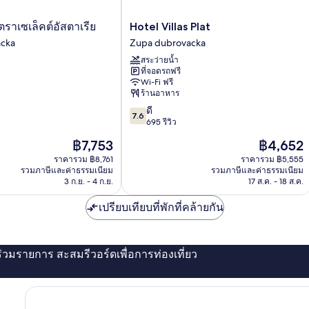
Hotel
าเซเล็คต์อัสตาเรีย
Hotel Villas Plat
Villas
cka
Zupa dubrovacka
Plat
สระว่ายน้ำ
Zupa
ที่จอดรถฟรี
dubrovacka
Wi-Fi ฟรี
ร้านอาหาร
7.6
ดี
7.6
จาก
695 รีวิว
10,
ราคา
ราคา
฿7,753
฿4,652
ดี,
ปัจจุบัน
ปัจจุบัน
695
ราคารวม ฿8,761
ราคารวม ฿5,555
คือ
คือ
รวมภาษีและค่าธรรมเนียม
รวมภาษีและค่าธรรมเนียม
รีวิว
฿7,753
฿4,652
3 ก.ย. - 4 ก.ย.
17 ส.ค. - 18 ส.ค.
เปรียบเทียบที่พักที่คล้ายกัน
่ร่วมรายการ สะสมรีวอร์ดเพื่อการท่องเที่ยว