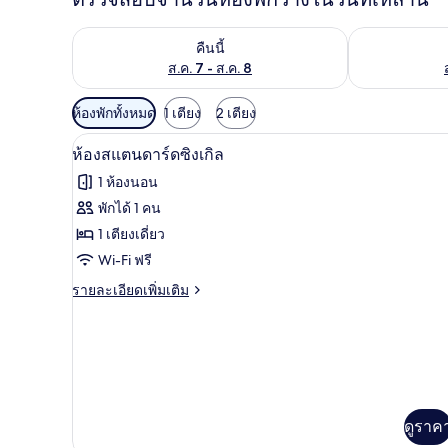
ตรวจสอบจำนวนห้องพักว่างในคืนนี้ ส.ค. 7 - ส.ค. 8
ตรวจสอบจำนวนห้
คืนนี้
ส.ค. 7 - ส.ค. 8
ตัว
ห้องพักทั้งหมด
1 เตียง
2 เตียง
กรอง
ห้องสแตนดาร์ดซิงเกิล | โต๊ะทำงาน
เปิด
5
ห้องสแตนดาร์ดซิงเกิล
ที่
ภาพถ่าย
มี
1 ห้องนอน
ทั้งหมด
ให้
พักได้ 1 คน
ของ
สำหรับ
1 เตียงเดี่ยว
ห้อง
ห้อง
Wi-Fi ฟรี
พัก
สแตนดาร์ด
ราย
รายละเอียดเพิ่มเติม
ละเอียด
ซิงเกิล
เพิ่ม
เติม
เกี่ยว
กับ
ห้อง
สแตนดาร์ด
ดูราค
ซิงเกิล