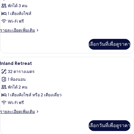
Tropical
พักได้ 3 คน
Retreat
1 เตียงคิงไซส์
Double
Wi-Fi ฟรี
ราย
รายละเอียดเพิ่มเติม
ละเอียด
เพิ่ม
เลือกวันที่เพื่อดูราคา
เติม
เกี่ยว
กับ
เครื่องนอนระดับพรีเมียม, ผ้านวมขนเป็ด, 
เปิด
8
Tropical
Inland Retreat
Retreat
ภาพถ่าย
32 ตารางเมตร
Double
ทั้งหมด
1 ห้องนอน
ของ
พักได้ 2 คน
Inland
1 เตียงคิงไซส์ หรือ 2 เตียงเดี่ยว
Retreat
Wi-Fi ฟรี
ราย
รายละเอียดเพิ่มเติม
ละเอียด
เพิ่ม
เลือกวันที่เพื่อดูราคา
เติม
เกี่ยว