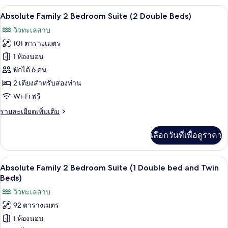
กับ
เครื่องนอนระดับพรีเมียม, ผ้านวมขนเป็ด, 
เปิด
14
Sapphire
Absolute Family 2 Bedroom Suite (2 Double Beds)
Family
ภาพถ่าย
วิวทะเลสาบ
Retreat
ทั้งหมด
101 ตารางเมตร
ของ
1 ห้องนอน
Absolute
พักได้ 6 คน
Family
2 เตียงสำหรับสองท่าน
2
Wi-Fi ฟรี
Bedroom
ราย
รายละเอียดเพิ่มเติม
Suite
ละเอียด
(2
เพิ่ม
เลือกวันที่เพื่อดูราคา
Double
เติม
เกี่ยว
Beds)
กับ
เครื่องนอนระดับพรีเมียม, ผ้านวมขนเป็ด, 
เปิด
13
Absolute
Absolute Family 2 Bedroom Suite (1 Double bed and Twin
Family
ภาพถ่าย
Beds)
2
ทั้งหมด
วิวทะเลสาบ
Bedroom
Suite
92 ตารางเมตร
ของ
(2
1 ห้องนอน
Absolute
Double