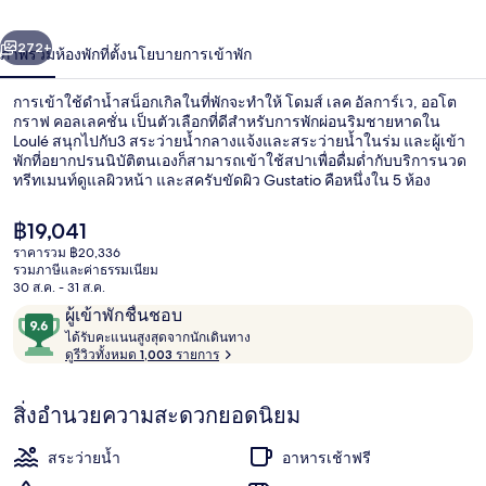
อัล
่อน
ถัดไป
น้า
272+
ภาพรวม
ห้องพัก
ที่ตั้ง
นโยบายการเข้าพัก
การ์
เว,
การเข้าใช้ดำน้ำสน็อกเกิลในที่พักจะทำให้ โดมส์ เลค อัลการ์เว, ออโต
กราฟ คอลเลคชั่น เป็นตัวเลือกที่ดีสำหรับการพักผ่อนริมชายหาดใน
ออ
Loulé สนุกไปกับ3 สระว่ายน้ำกลางแจ้งและสระว่ายน้ำในร่ม และผู้เข้า
พักที่อยากปรนนิบัติตนเองก็สามารถเข้าใช้สปาเพื่อดื่มด่ำกับบริการนวด
ทรีทเมนท์ดูแลผิวหน้า และสครับขัดผิว Gustatio คือหนึ่งใน 5 ห้อง
โต
อาหารที่ให้บริการอาหารเช้าและอาหารเย็น ไฮไลท์เพิ่มเติมของ
โรงแรมสุดหรูแห่งนี้ ได้แก่ 2 บาร์/เลานจ์ ท่าจอดเรือ และสโมสรสำหรับ
กราฟ
ราคา
฿19,041
เด็กฟรี นักเดินทางต่างชื่นชอบพนักงานและสภาพที่พัก
ปัจจุบัน
ราคารวม ฿20,336
฿19,041
คอลเล
รวมภาษีและค่าธรรมเนียม
สระว่ายน้ำในร่ม, 3 สระว่ายน้ำกลางแจ้ง
30 ส.ค. - 31 ส.ค.
คชั่น
รีวิว
9.6
ผู้เข้าพักชื่นชอบ
ไ
จาก
ได้รับคะแนนสูงสุดจากนักเดินทาง
ด้
ดูรีวิวทั้งหมด 1,003 รายการ
10,
รั
ผู้
บ
สิ่งอำนวยความสะดวกยอดนิยม
ค
เข้า
ะ
พัก
แ
สระว่ายน้ำ
อาหารเช้าฟรี
ชื่น
น