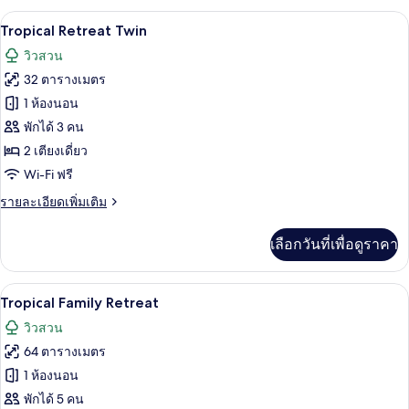
ห้อง
กับ
เครื่องนอนระดับพรีเมียม, ผ้านวมขนเป็ด, 
เปิด
18
ห้อง
Tropical Retreat Twin
นอน,
แฟ
ภาพถ่าย
วิวสวน
มิ
วิว
ทั้งหมด
ลี่
32 ตารางเมตร
ทะเลสาบ
สวี
ของ
1 ห้องนอน
ท,
Tropical
1
พักได้ 3 คน
ห้อง
Retreat
2 เตียงเดี่ยว
นอน,
Twin
Wi-Fi ฟรี
วิว
ทะเลสาบ
ราย
รายละเอียดเพิ่มเติม
ละเอียด
เพิ่ม
เลือกวันที่เพื่อดูราคา
เติม
เกี่ยว
กับ
Tropical Family Retreat | เครื่องนอนระดั
เปิด
16
Tropical
Tropical Family Retreat
Retreat
ภาพถ่าย
วิวสวน
Twin
ทั้งหมด
64 ตารางเมตร
ของ
1 ห้องนอน
Tropical
พักได้ 5 คน