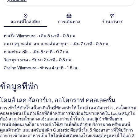
แผนที่
สถานที่ใกล้เคียง
การเดินทาง
ร้านอาหาร
ท่าเรือ Vilamoura
- เดิน 5 นาที
- 0.5 กม.
ดม เปดรู กอล์ฟ: สนามกอล์ฟลากูนา
- เดิน 7 นาที
- 0.6 กม.
หาดฟาเลเซีย
- เดิน 8 นาที
- 0.7 กม.
วิลามูรา หาด
- ขับรถ 2 นาที
- 0.8 กม.
Casino Vilamoura
- ขับรถ 4 นาที
- 1.5 กม.
ข้อมูลที่พัก
โดมส์ เลค อัลการ์เว, ออโตกราฟ คอลเลคชั่น
การเข้าใช้ดำน้ำสน็อกเกิลในที่พักจะทำให้ โดมส์ เลค อัลการ์เว, ออโตกราฟ
คอลเลคชั่น เป็นตัวเลือกที่ดีสำหรับการพักผ่อนริมชายหาดใน Loulé สนุกไป
กับ3 สระว่ายน้ำกลางแจ้งและสระว่ายน้ำในร่ม และผู้เข้าพักที่อยาก
ปรนนิบัติตนเองก็สามารถเข้าใช้สปาเพื่อดื่มด่ำกับบริการนวด ทรีทเมนท์
ดูแลผิวหน้า และสครับขัดผิว Gustatio คือหนึ่งใน 5 ห้องอาหารที่ให้บริการ
อาหารเช้าและอาหารเย็น ไฮไลท์เพิ่มเติมของโรงแรมสุดหรูแห่งนี้ ได้แก่ 2