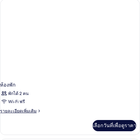
ห้อง
พัก
ห้องพัก
พักได้ 2 คน
Wi-Fi ฟรี
ราย
รายละเอียดเพิ่มเติม
ละเอียด
เพิ่ม
เลือกวันที่เพื่อดูราคา
เติม
เกี่ยว
กับ