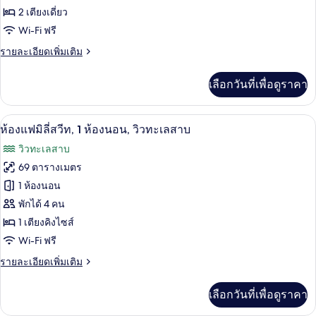
Retreat
2 เตียงเดี่ยว
Twin
Wi-Fi ฟรี
ราย
รายละเอียดเพิ่มเติม
ละเอียด
เพิ่ม
เลือกวันที่เพื่อดูราคา
เติม
เกี่ยว
กับ
เครื่องนอนระดับพรีเมียม, ผ้านวมขนเป็ด, 
เปิด
22
Sapphire
ห้องแฟมิลี่สวีท, 1 ห้องนอน, วิวทะเลสาบ
Retreat
ภาพถ่าย
วิวทะเลสาบ
Twin
ทั้งหมด
69 ตารางเมตร
ของ
1 ห้องนอน
ห้อง
พักได้ 4 คน
1 เตียงคิงไซส์
แฟ
Wi-Fi ฟรี
มิ
ราย
รายละเอียดเพิ่มเติม
ลี่
ละเอียด
สวีท,
เพิ่ม
เลือกวันที่เพื่อดูราคา
เติม
1
เกี่ยว