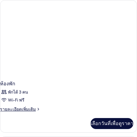
ห้อง
(View)
เอ
ลีท,
2
ห้อง
นอน
(View)
ห้องพัก
พักได้ 3 คน
Wi-Fi ฟรี
ราย
รายละเอียดเพิ่มเติม
ละเอียด
เพิ่ม
เลือกวันที่เพื่อดูราคา
เติม
เกี่ยว
กับ