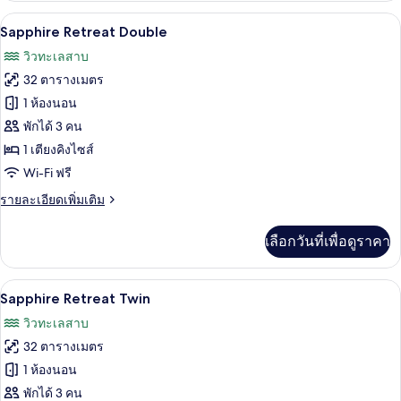
กับ
เครื่องนอนระดับพรีเมียม, ผ้านวมขนเป็ด, 
เปิด
13
Inland
Sapphire Retreat Double
Retreat
ภาพถ่าย
วิวทะเลสาบ
ทั้งหมด
32 ตารางเมตร
ของ
1 ห้องนอน
Sapphire
พักได้ 3 คน
Retreat
1 เตียงคิงไซส์
Double
Wi-Fi ฟรี
ราย
รายละเอียดเพิ่มเติม
ละเอียด
เพิ่ม
เลือกวันที่เพื่อดูราคา
เติม
เกี่ยว
กับ
เครื่องนอนระดับพรีเมียม, ผ้านวมขนเป็ด, 
เปิด
16
Sapphire
Sapphire Retreat Twin
Retreat
ภาพถ่าย
วิวทะเลสาบ
Double
ทั้งหมด
32 ตารางเมตร
ของ
1 ห้องนอน
Sapphire
พักได้ 3 คน