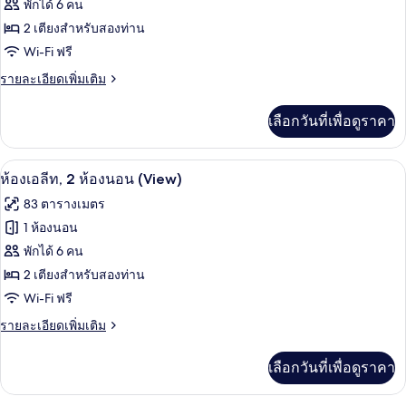
Elite
พักได้ 6 คน
Sapphire
2 เตียงสำหรับสองท่าน
Two
Wi-Fi ฟรี
Bedroom
ราย
รายละเอียดเพิ่มเติม
Residence
ละเอียด
เพิ่ม
เลือกวันที่เพื่อดูราคา
เติม
เกี่ยว
กับ
ห้องเอลีท, 2 ห้องนอน (View) | วิวจากห้อ
เปิด
6
Elite
ห้องเอลีท, 2 ห้องนอน (View)
Sapphire
ภาพถ่าย
83 ตารางเมตร
Two
ทั้งหมด
Bedroom
1 ห้องนอน
Residence
ของ
พักได้ 6 คน
ห้อง
2 เตียงสำหรับสองท่าน
Wi-Fi ฟรี
เอ
ราย
รายละเอียดเพิ่มเติม
ลีท,
ละเอียด
2
เพิ่ม
เลือกวันที่เพื่อดูราคา
เติม
ห้อง
เกี่ยว
นอน
กับ