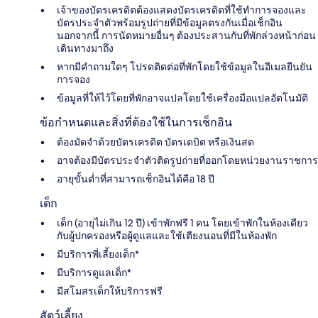
เจ้าของบัตรเครดิตต้องแสดงบัตรเครดิตที่ใช้ทำกา​รจองและ
บัตรประจำตัวพร้อมรูปถ่ายที่มีข้อมูลตรงกันเมื่อเช็กอิ​น
นอกจากนี้ การนัดหมายอื่นๆ ต้องประสานกับที่พักล่วงหน้าก่อน
เดินทางมาถึง
หากมีคำถามใดๆ โปรดติดต่อที่พักโดยใช้ข้อมูลในอีเมลยืนยัน
การจอง
ข้อมูลที่ให้ไว้โดยที่พักอาจแปลโดยใช้เครื่องมือแปลอัตโนมัติ
ข้อกำหนดและสิ่งที่ต้องใช้ในการเช็กอิน
ต้องมัดจำด้วยบัตรเครดิต บัตรเดบิต หรือเงินสด
อาจต้องมีบัตรประจำตัวติดรูปถ่ายที่ออกโดยหน่วยงานราชการ
อายุขั้นต่ำที่สามารถเช็กอินได้คือ 18 ปี
เด็ก
เด็ก (อายุไม่เกิน 12 ปี) เข้าพักฟรี 1 คน โดยเข้าพักในห้องเดียว
กับผู้ปกครองหรือผู้ดูแลและใช้เตียงนอนที่มีในห้องพัก
มีบริการพี่เลี้ยงเด็ก*
มีบริการดูแลเด็ก*
มีสโมสรเด็กให้บริการฟรี
สัตว์เลี้ยง