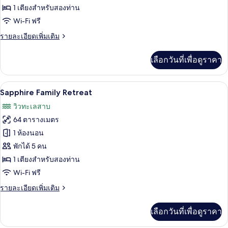
Family
1 เตียงสำหรับสองท่าน
Retreat
Wi-Fi ฟรี
ราย
รายละเอียดเพิ่มเติม
ละเอียด
เพิ่ม
เลือกวันที่เพื่อดูราคา
เติม
เกี่ยว
กับ
เครื่องนอนระดับพรีเมียม, ผ้านวมขนเป็ด, 
เปิด
16
Tropical
Sapphire Family Retreat
Family
ภาพถ่าย
วิวทะเลสาบ
Retreat
ทั้งหมด
64 ตารางเมตร
ของ
1 ห้องนอน
Sapphire
พักได้ 5 คน
Family
1 เตียงสำหรับสองท่าน
Retreat
Wi-Fi ฟรี
ราย
รายละเอียดเพิ่มเติม
ละเอียด
เพิ่ม
เลือกวันที่เพื่อดูราคา
เติม
เกี่ยว