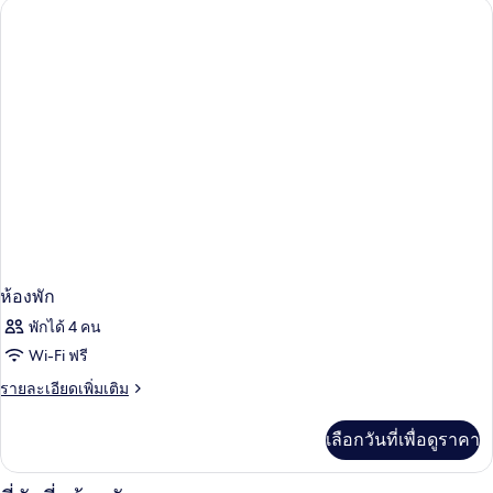
ห้อง
พัก
ห้องพัก
พักได้ 4 คน
Wi-Fi ฟรี
ราย
รายละเอียดเพิ่มเติม
ละเอียด
เพิ่ม
เลือกวันที่เพื่อดูราคา
เติม
เกี่ยว
กับ