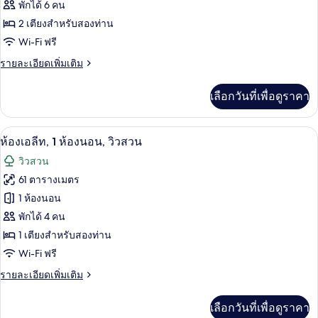
Beds)
Family
พักได้ 6 คน
2
2 เตียงสำหรับสองท่าน
Bedroom
Wi-Fi ฟรี
Suite
ราย
รายละเอียดเพิ่มเติม
(1
ละเอียด
Double
เพิ่ม
เลือกวันที่เพื่อดูราคา
เติม
bed
เกี่ยว
and
กับ
ห้องเอลีท, 1 ห้องนอน, วิวสวน | ห้องนั่งเล
เปิด
Twin
7
Absolute
ห้องเอลีท, 1 ห้องนอน, วิวสวน
Beds)
Family
ภาพถ่าย
วิวสวน
2
ทั้งหมด
Bedroom
61 ตารางเมตร
Suite
ของ
1 ห้องนอน
(1
Double
ห้อง
พักได้ 4 คน
bed
1 เตียงสำหรับสองท่าน
เอ
and
Wi-Fi ฟรี
Twin
ลีท,
Beds)
ราย
รายละเอียดเพิ่มเติม
1
ละเอียด
ห้อง
เพิ่ม
เลือกวันที่เพื่อดูราคา
เติม
นอน,