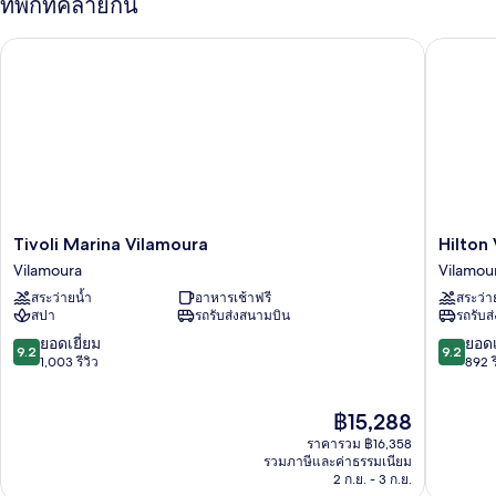
ที่พักที่คล้ายกัน
ห้อง
พัก
Tivoli Marina Vilamoura
Hilton V
Tivoli
Hilton
Tivoli Marina Vilamoura
Hilton
Marina
Vilamou
Vilamoura
Vilamou
Vilamoura
As
สระว่ายน้ำ
อาหารเช้าฟรี
สระว่า
Vilamoura
Cascata
สปา
รถรับส่งสนามบิน
รถรับส
Golf
Resort
9.2
9.2
ยอดเยี่ยม
ยอดเ
9.2
9.2
&
จาก
จาก
1,003 รีวิว
892 ร
Spa
10,
10,
Vilamou
ยอด
ยอด
ราคา
฿15,288
เยี่ยม,
เยี่ยม,
ปัจจุบัน
1,003
892
ราคารวม ฿16,358
คือ
รีวิว
รีวิว
รวมภาษีและค่าธรรมเนียม
฿15,288
2 ก.ย. - 3 ก.ย.