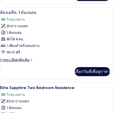
เกี่ยว
วิว
กับ
ทีวีจอแบน 65 นิ้ว พร้อมช่องดาวเทียม, ที
เปิด
7
ห้อง
ห้องเอลีท, 1 ห้องนอน
สวน
เอ
ภาพถ่าย
วิวทะเลสาบ
ลีท,
ทั้งหมด
1
61 ตารางเมตร
ห้อง
ของ
1 ห้องนอน
นอน,
วิว
ห้อง
พักได้ 4 คน
สวน
1 เตียงสำหรับสองท่าน
เอ
Wi-Fi ฟรี
ลีท,
ราย
รายละเอียดเพิ่มเติม
1
ละเอียด
ห้อง
เพิ่ม
เลือกวันที่เพื่อดูราคา
เติม
นอน
เกี่ยว
กับ
Elite Sapphire Two Bedroom Residence |
เปิด
11
ห้อง
Elite Sapphire Two Bedroom Residence
เอ
ภาพถ่าย
วิวทะเลสาบ
ลีท,
ทั้งหมด
1
83 ตารางเมตร
ห้อง
ของ
1 ห้องนอน
นอน