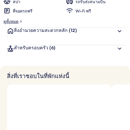
น
สปา
รถรับส่งสนามบิน
ชอบ
สู
ที่จอดรถฟรี
Wi-Fi ฟรี
ง
สุ
ดูทั้งหมด
ด
จ
สิ่งอำนวยความสะดวกหลัก
(12)
า
ก
นั
สำหรับครอบครัว
(6)
ก
เ
ดิ
น
ท
า
สิ่งที่เราชอบในที่พักแห่งนี้
ง