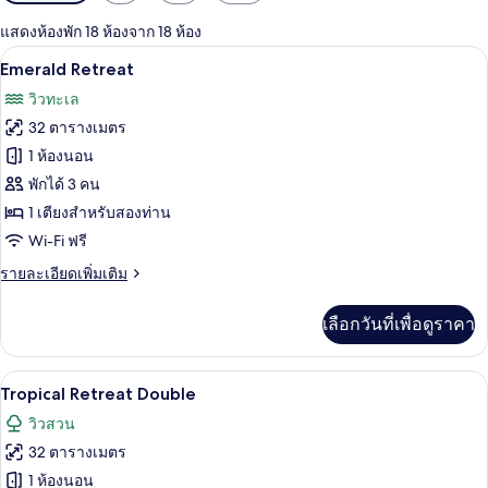
กรอง
แสดงห้องพัก 18 ห้องจาก 18 ห้อง
ที่
เครื่องนอนระดับพรีเมียม, ผ้านวมขนเป็ด, 
เปิด
มี
19
Emerald Retreat
ให้
ภาพถ่าย
วิวทะเล
สำหรับ
ทั้งหมด
32 ตารางเมตร
ห้อง
ของ
1 ห้องนอน
พัก
Emerald
พักได้ 3 คน
Retreat
1 เตียงสำหรับสองท่าน
Wi-Fi ฟรี
ราย
รายละเอียดเพิ่มเติม
ละเอียด
เพิ่ม
เลือกวันที่เพื่อดูราคา
เติม
เกี่ยว
กับ
เครื่องนอนระดับพรีเมียม, ผ้านวมขนเป็ด, 
เปิด
16
Emerald
Tropical Retreat Double
Retreat
ภาพถ่าย
วิวสวน
ทั้งหมด
32 ตารางเมตร
ของ
1 ห้องนอน