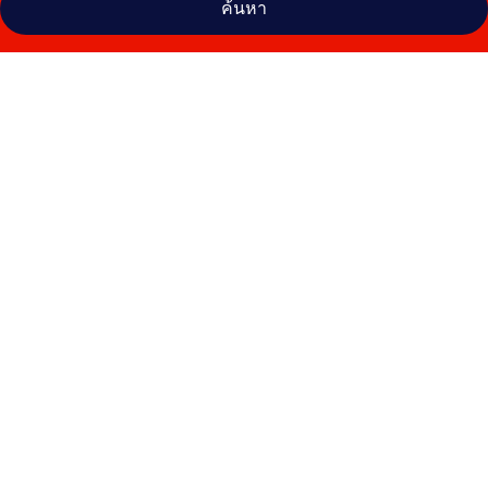
ค้นหา
คลัง
ภาพ
โซ
โร่
ว