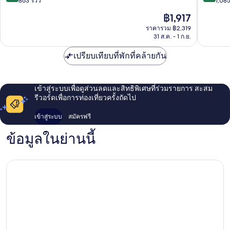
จาก
จาก
ใจ
863 รีวิว
กลาง
1,085
10,
10,
กลาง
เมือง
ราคา
฿1,917
ดี
ดี
เมือง
ซัป
ปัจจุบัน
เลิศ,
มาก,
ซัป
ราคารวม ฿2,319
โปโร
คือ
31 ส.ค. - 1 ก.ย.
863
1,085
โปโร
฿1,917
รีวิว
รีวิว
เปรียบเทียบที่พักที่คล้ายกัน
เข้าสู่ระบบเพื่อดูส่วนลดและสิทธิพิเศษที่ร่วมรายการ สะสม
รีวอร์ดเพื่อการท่องเที่ยวครั้งถัดไป
เข้าสู่ระบบ
สมัครฟรี
ข้อมูลในย่านนี้