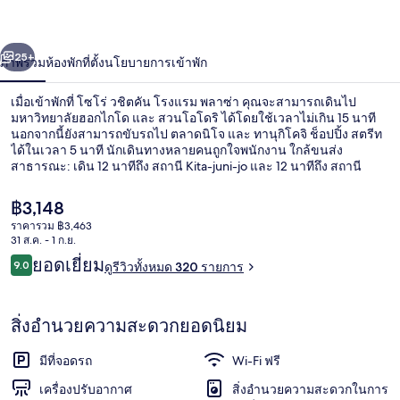
ชิต
่อน
ถัดไป
น้า
25+
ภาพรวม
ห้องพัก
ที่ตั้ง
นโยบายการเข้าพัก
คัน
โรงแรม
เมื่อเข้าพักที่ โซโร่ วชิตคัน โรงแรม พลาซ่า คุณจะสามารถเดินไป
มหาวิทยาลัยฮอกไกโด และ สวนโอโดริ ได้โดยใช้เวลาไม่เกิน 15 นาที
พลาซ่า
นอกจากนี้ยังสามารถขับรถไป ตลาดนิโจ และ ทานุกิโคจิ ช็อปปิ้ง สตรีท
ได้ในเวลา 5 นาที นักเดินทางหลายคนถูกใจพนักงาน ใกล้ขนส่ง
สาธารณะ: เดิน 12 นาทีถึง สถานี Kita-juni-jo และ 12 นาทีถึง สถานี
Kita-jusanjo-higashi
ราคา
฿3,148
ปัจจุบัน
ราคารวม ฿3,463
฿3,148
31 ส.ค. - 1 ก.ย.
โต๊ะทำงาน, Wi-Fi ฟรี, ผ้าปูที่นอน
รีวิว
ยอดเยี่ยม
9.0
ดูรีวิวทั้งหมด 320 รายการ
9.0 จาก 10
สิ่งอำนวยความสะดวกยอดนิยม
มีที่จอดรถ
Wi-Fi ฟรี
เครื่องปรับอากาศ
สิ่งอำนวยความสะดวกในการ