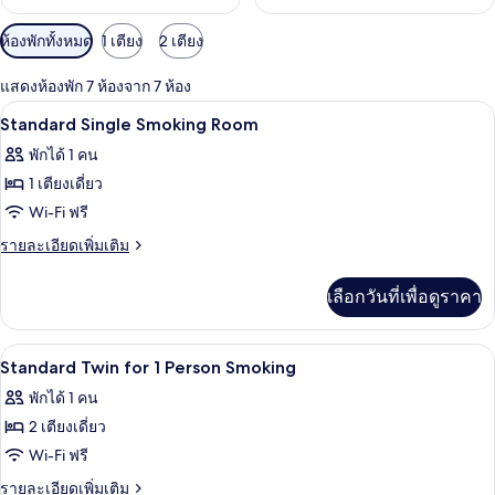
ตัว
ห้องพักทั้งหมด
1 เตียง
2 เตียง
กรอง
แสดงห้องพัก 7 ห้องจาก 7 ห้อง
ที่
โต๊ะทำงาน, Wi-Fi ฟรี, ผ้าปูที่นอน
เปิด
มี
1
Standard Single Smoking Room
ให้
ภาพถ่าย
พักได้ 1 คน
สำหรับ
ทั้งหมด
1 เตียงเดี่ยว
ห้อง
ของ
Wi-Fi ฟรี
พัก
Standard
ราย
รายละเอียดเพิ่มเติม
Single
ละเอียด
เพิ่ม
Smoking
เลือกวันที่เพื่อดูราคา
เติม
Room
เกี่ยว
กับ
โต๊ะทำงาน, Wi-Fi ฟรี, ผ้าปูที่นอน
เปิด
1
Standard
Standard Twin for 1 Person Smoking
Single
ภาพถ่าย
พักได้ 1 คน
Smoking
ทั้งหมด
Room
2 เตียงเดี่ยว
ของ
Wi-Fi ฟรี
Standard
ราย
รายละเอียดเพิ่มเติม