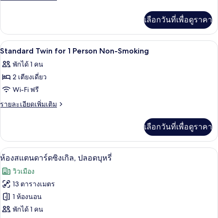
Twin
ละเอียด
เพิ่ม
for
เลือกวันที่เพื่อดูราคา
เติม
1
เกี่ยว
Person
กับ
โต๊ะทำงาน, Wi-Fi ฟรี, ผ้าปูที่นอน
เปิด
1
Standard
Smoking
Standard Twin for 1 Person Non-Smoking
Twin
ภาพถ่าย
พักได้ 1 คน
for
ทั้งหมด
1
2 เตียงเดี่ยว
Person
ของ
Wi-Fi ฟรี
Smoking
Standard
ราย
รายละเอียดเพิ่มเติม
Twin
ละเอียด
เพิ่ม
for
เลือกวันที่เพื่อดูราคา
เติม
1
เกี่ยว
Person
กับ
โต๊ะทำงาน, Wi-Fi ฟรี, ผ้าปูที่นอน
เปิด
1
Standard
Non-
ห้องสแตนดาร์ดซิงเกิล, ปลอดบุหรี่
Twin
ภาพถ่าย
Smoking
วิวเมือง
for
ทั้งหมด
1
13 ตารางเมตร
Person
ของ
1 ห้องนอน
Non-
Smoking
ห้อง
พักได้ 1 คน