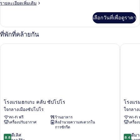
ราย
รายละเอียดเพิ่มเติม
ทวิน,
ละเอียด
สูบ
เพิ่ม
เลือกวันที่เพื่อดูราคา
เติม
บุหรี่
เกี่ยว
ได้
กับ
ที่พักที่คล้ายกัน
ห้อง
สแตนดาร์ด
โรงแรมฮกเกะ คลับ ซัปโปโร
โรงแรม 
ทวิ
น,
สูบ
บุหรี่
ได้
โรง
โรงแรม
โรงแรมฮกเกะ คลับ ซัปโปโร
โรงแรม
แรม
KOKO
ใจกลางเมืองซัปโปโร
ใจกลางเ
ฮก
ซัป
Wi-Fi ฟรี
ร้านอาหาร
Wi-Fi 
เกะ
โปโร
เครื่องปรับอากาศ
สิ่งอำนวยความสะดวกใน
เครื่อ
คลับ
เอกิ
การซักรีด
ซัป
แม
8.8
8.4
โปโร
ดีเลิศ
ใจ
ดีมา
8.8
8.4