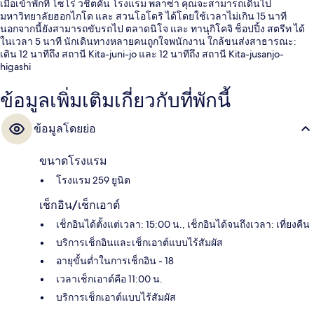
เมื่อเข้าพักที่ โซโร่ วชิตคัน โรงแรม พลาซ่า คุณจะสามารถเดินไป
มหาวิทยาลัยฮอกไกโด และ สวนโอโดริ ได้โดยใช้เวลาไม่เกิน 15 นาที
นอกจากนี้ยังสามารถขับรถไป ตลาดนิโจ และ ทานุกิโคจิ ช็อปปิ้ง สตรีท ได้
ในเวลา 5 นาที นักเดินทางหลายคนถูกใจพนักงาน ใกล้ขนส่งสาธารณะ:
เดิน 12 นาทีถึง สถานี Kita-juni-jo และ 12 นาทีถึง สถานี Kita-jusanjo-
higashi
ข้อมูลเพิ่มเติมเกี่ยวกับที่พักนี้
ข้อมูลโดยย่อ
ขนาดโรงแรม
โรงแรม 259 ยูนิต
เช็กอิน/เช็กเอาต์
เช็กอินได้ตั้งแต่เวลา: 15:00 น., เช็กอินได้จนถึงเวลา: เที่ยงคืน
บริการเช็กอินและเช็กเอาต์แบบไร้สัมผัส
อายุขั้นต่ำในการเช็กอิน - 18
เวลาเช็กเอาต์คือ 11:00 น.
บริการเช็กเอาต์แบบไร้สัมผัส