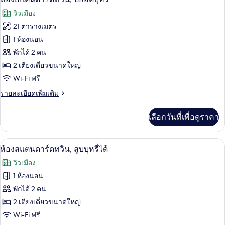
สแตนดาร์ด
ภาพถ่าย
วิวเมือง
ซิงเกิล,
ทั้งหมด
สูบ
21 ตารางเมตร
บุหรี่
ของ
1 ห้องนอน
ได้
ห้อง
พักได้ 2 คน
2 เตียงเดี่ยวขนาดใหญ่
สแตนดาร์ด
Wi-Fi ฟรี
ทวิน,
ราย
รายละเอียดเพิ่มเติม
ปลอด
ละเอียด
บุหรี่
เพิ่ม
เลือกวันที่เพื่อดูราคา
เติม
เกี่ยว
กับ
โต๊ะทำงาน, Wi-Fi ฟรี, ผ้าปูที่นอน
เปิด
1
ห้อง
ห้องสแตนดาร์ดทวิน, สูบบุหรี่ได้
สแตนดาร์ด
ภาพถ่าย
วิวเมือง
ทวิ
ทั้งหมด
น,
1 ห้องนอน
ปลอด
ของ
พักได้ 2 คน
บุหรี่
ห้อง
2 เตียงเดี่ยวขนาดใหญ่
Wi-Fi ฟรี
สแตนดาร์ด