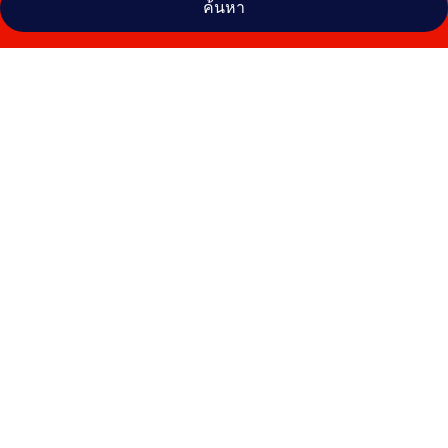
ค้นหา
คลัง
ภาพ
โรง
แรม
ค