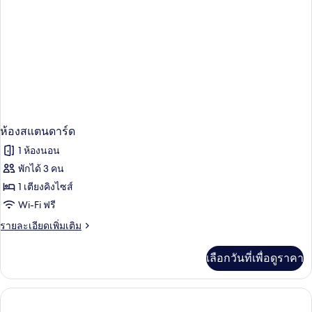
2
เตียง
ห้องสแตนดาร์ด
1 ห้องนอน
พักได้ 3 คน
1 เตียงคิงไซส์
Wi-Fi ฟรี
ราย
รายละเอียดเพิ่มเติม
ละเอียด
เพิ่ม
เลือกวันที่เพื่อดูราคา
เติม
เกี่ยว
กับ
ห้อง