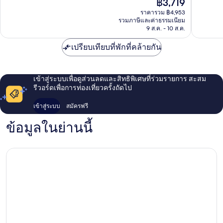
ราคา
฿3,719
รีวิว
มาก,
ปัจจุบัน
1,110
ราคารวม ฿4,953
คือ
รีวิว
รวมภาษีและค่าธรรมเนียม
฿3,719
9 ส.ค. - 10 ส.ค.
เปรียบเทียบที่พักที่คล้ายกัน
เข้าสู่ระบบเพื่อดูส่วนลดและสิทธิพิเศษที่ร่วมรายการ สะสม
รีวอร์ดเพื่อการท่องเที่ยวครั้งถัดไป
เข้าสู่ระบบ
สมัครฟรี
ข้อมูลในย่านนี้