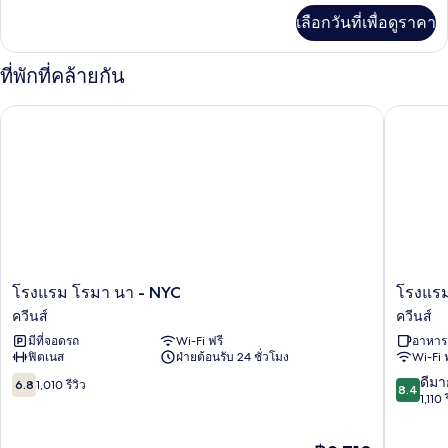
เพิ่ม
เลือกวันที่เพื่อดูราคา
เติม
เกี่ยว
กับ
ที่พักที่คล้ายกัน
ห้อง
สแตนดาร์ด
โรงแรม โรมา นา - NYC
โรงแรม แ
โรงแรม
โรงแรม
โรงแรม โรมา นา - NYC
โรงแรม
โรมา
แอล
ควีนส์
ควีนส์
นา
ไอซี
มีที่จอดรถ
Wi-Fi ฟรี
อาหารเ
-
แมน
ฟิตเนส
ฝ่ายต้อนรับ 24 ชั่วโมง
Wi-Fi 
NYC
ฮัต
ควีน
ตัน
6.8
8.4
ดีมา
6.8
1,010 รีวิว
8.4
ส์
วิว
จาก
จาก
1,110 
ควีน
10,
10,
ส์
1,010
ดี