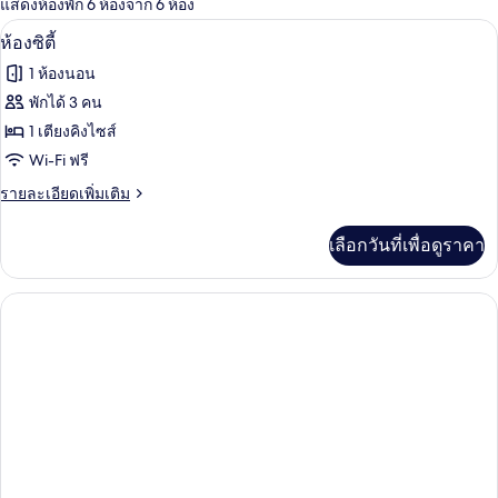
แสดงห้องพัก 6 ห้องจาก 6 ห้อง
ที่
ห้องซิตี้ | โต๊ะทำงาน, พื้นที่ทำงานแบบใช
เปิด
มี
3
ห้องซิตี้
ให้
ภาพถ่าย
1 ห้องนอน
สำหรับ
ทั้งหมด
พักได้ 3 คน
ห้อง
ของ
1 เตียงคิงไซส์
พัก
ห้อง
Wi-Fi ฟรี
ซิตี้
ราย
รายละเอียดเพิ่มเติม
ละเอียด
เพิ่ม
เลือกวันที่เพื่อดูราคา
เติม
เกี่ยว
กับ
ห้อง
ซิตี้