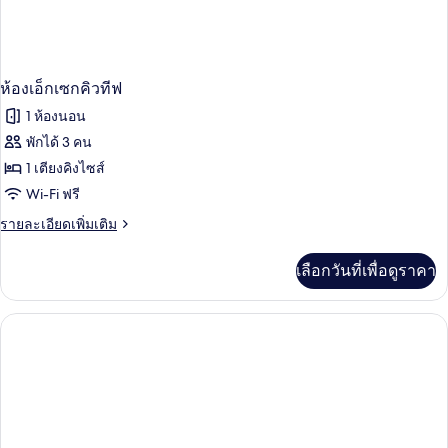
ห้องเอ็กเซกคิวทีฟ
1 ห้องนอน
พักได้ 3 คน
1 เตียงคิงไซส์
Wi-Fi ฟรี
ราย
รายละเอียดเพิ่มเติม
ละเอียด
เพิ่ม
เลือกวันที่เพื่อดูราคา
เติม
เกี่ยว
กับ
ห้อง
เอ็ก
เซก
คิว
ทีฟ