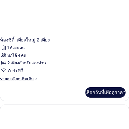
ห้องซิตี้, เตียงใหญ่ 2 เตียง
1 ห้องนอน
พักได้ 4 คน
2 เตียงสำหรับสองท่าน
Wi-Fi ฟรี
ราย
รายละเอียดเพิ่มเติม
ละเอียด
เพิ่ม
เลือกวันที่เพื่อดูราคา
เติม
เกี่ยว
กับ
ห้อง
ซิตี้,
เตียง
ใหญ่