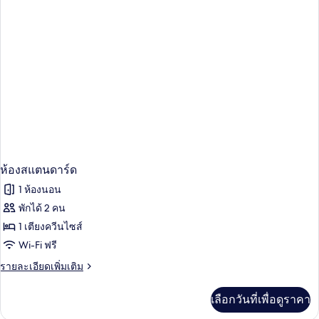
สแตนดาร์ด
ห้องสแตนดาร์ด
1 ห้องนอน
พักได้ 2 คน
1 เตียงควีนไซส์
Wi-Fi ฟรี
ราย
รายละเอียดเพิ่มเติม
ละเอียด
เพิ่ม
เลือกวันที่เพื่อดูราคา
เติม
เกี่ยว