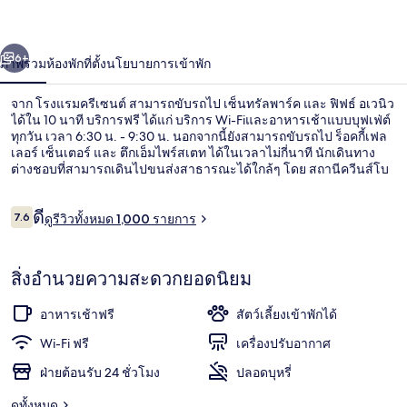
รี
่อน
ถัดไป
น้า
6+
ภาพรวม
ห้องพัก
ที่ตั้ง
นโยบายการเข้าพัก
เซนต์
จาก โรงแรมครีเซนต์ สามารถขับรถไป เซ็นทรัลพาร์ค และ ฟิฟธ์ อเวนิว
ได้ใน 10 นาที บริการฟรี ได้แก่ บริการ Wi-Fiและอาหารเช้าแบบบุฟเฟ่ต์
ทุกวัน เวลา 6:30 น. - 9:30 น. นอกจากนี้ยังสามารถขับรถไป ร็อคกี้เฟล
เลอร์ เซ็นเตอร์ และ ตึกเอ็มไพร์สเตท ได้ในเวลาไม่กี่นาที นักเดินทาง
ต่างชอบที่สามารถเดินไปขนส่งสาธารณะได้ใกล้ๆ โดย สถานีควีนส์โบ
โร พลาซา อยู่ห่างออกไปเพียงไม่กี่ก้าว และ สถานีควีนส์ พลาซา อยู่ห่าง
ออกไปเพียง 4 นาที
รีวิว
ดี
7.6
ดูรีวิวทั้งหมด 1,000 รายการ
7.6 จาก 10
บริเวณภายนอก
สิ่งอำนวยความสะดวกยอดนิยม
อาหารเช้าฟรี
สัตว์เลี้ยงเข้าพักได้
Wi-Fi ฟรี
เครื่องปรับอากาศ
ฝ่ายต้อนรับ 24 ชั่วโมง
ปลอดบุหรี่
ดูทั้งหมด