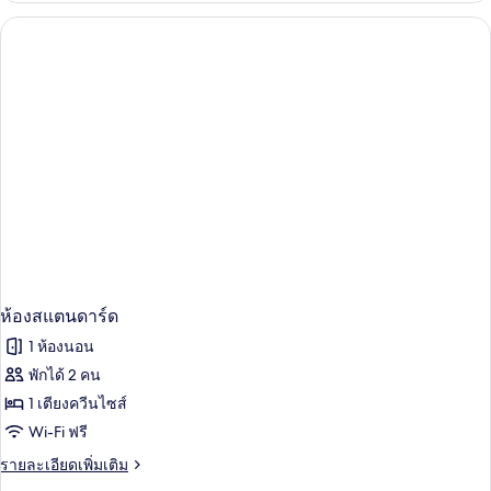
กับ
ห้อง
สแตนดาร์ด
ห้องสแตนดาร์ด
1 ห้องนอน
พักได้ 2 คน
1 เตียงควีนไซส์
Wi-Fi ฟรี
ราย
รายละเอียดเพิ่มเติม
ละเอียด