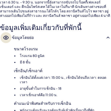
เวลา 6:30 น. - 9:30 น. นอกจากนี้ยังสามารถขับรถไป ร็อคกี้เฟลเลอร์
เซ็นเตอร์ และ ตึกเอ็มไพร์สเตท ได้ในเวลาไม่กี่นาที นักเดินทางต่างชอบที่
สามารถเดินไปขนส่งสาธารณะได้ใกล้ๆ โดย สถานีควีนส์โบโร พลาซา อยู่
ห่างออกไปเพียงไม่กี่ก้าว และ สถานีควีนส์ พลาซา อยู่ห่างออกไปเพียง 4 นาที
ข้อมูลเพิ่มเติมเกี่ยวกับที่พักนี้
ข้อมูลโดยย่อ
ขนาดโรงแรม
โรงแรม 80 ยูนิต
มี 8 ชั้น
เช็กอิน/เช็กเอาต์
เช็กอินได้ตั้งแต่เวลา: 15:00 น., เช็กอินได้จนถึงเวลา: ตลอด
เวลา
อายุขั้นต่ำในการเช็กอิน - 18
เวลาเช็กเอาต์คือ 11:00 น.
คำแนะนำพิเศษสำหรับการเช็กอิน
พนักงานต้อนรับจะรอต้อนรับผู้เข้าพักเมื่อมาถึงที่พัก