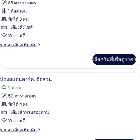
ทั้งหมด
คิว
85 ตารางเมตร
ทีฟ
ของ
1 ห้องนอน
ดับเบิล
ห้อง
พักได้ 3 คน
1 เตียงคิงไซส์
ลัก
Wi-Fi ฟรี
ซ์ชัว
ราย
รายละเอียดเพิ่มเติม
รี่
ละเอียด
ดับเบิล
เพิ่ม
เลือกวันที่เพื่อดูราคา
เติม
เกี่ยว
กับ
ห้องสแตนดาร์ด, ติดสวน | 1 ห้องนอน, มินิ
เปิด
5
ห้อง
ห้องสแตนดาร์ด, ติดสวน
ลัก
ภาพถ่าย
วิวสวน
ซ์ชัว
ทั้งหมด
รี่
50 ตารางเมตร
ดับเบิล
ของ
พักได้ 4 คน
ห้อง
1 เตียงสำหรับสองท่าน
Wi-Fi ฟรี
สแตนดาร์ด,
ราย
รายละเอียดเพิ่มเติม
ติด
ละเอียด