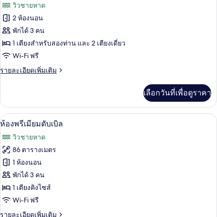
ภาพถ่าย
วิวชายหาด
น้ำวน,
ทั้งหมด
เหนือ
2 ห้องนอน
ระดับ
ของ
พักได้ 3 คน
น้ำ
วิลล่า
1 เตียงสำหรับสองท่าน และ 2 เตียงเดี่ยว
Wi-Fi ฟรี
สำหรับ
ราย
รายละเอียดเพิ่มเติม
ครอบครัว
ละเอียด
เพิ่ม
เลือกวันที่เพื่อดูราคา
เติม
เกี่ยว
กับ
ห้องพรีเมียมดับเบิล | วิวทะเล/มหาสมุท
เปิด
9
วิลล่า
ห้องพรีเมียมดับเบิล
สำหรับ
ภาพถ่าย
วิวชายหาด
ครอบครัว
ทั้งหมด
86 ตารางเมตร
ของ
1 ห้องนอน
ห้อง
พักได้ 3 คน
1 เตียงคิงไซส์
พรีเมียม
Wi-Fi ฟรี
ดับเบิล
ราย
รายละเอียดเพิ่มเติม