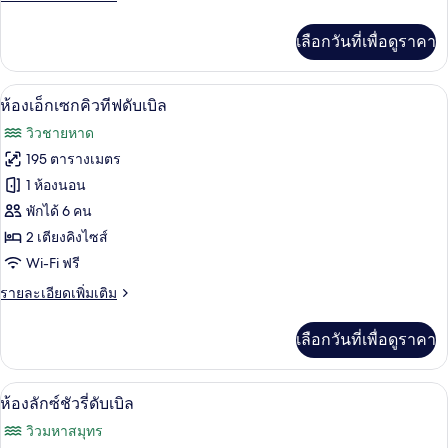
ละเอียด
เพิ่ม
เลือกวันที่เพื่อดูราคา
เติม
เกี่ยว
กับ
ห้องเอ็กเซกคิวทีฟดับเบิล | 1 ห้องนอน, มิ
เปิด
14
ห้อง
ห้องเอ็กเซกคิวทีฟดับเบิล
พรีเมียม
ภาพถ่าย
วิวชายหาด
ดับเบิล
ทั้งหมด
195 ตารางเมตร
ของ
1 ห้องนอน
ห้อง
พักได้ 6 คน
2 เตียงคิงไซส์
เอ็ก
Wi-Fi ฟรี
เซก
ราย
รายละเอียดเพิ่มเติม
คิว
ละเอียด
ทีฟ
เพิ่ม
เลือกวันที่เพื่อดูราคา
เติม
ดับเบิล
เกี่ยว
กับ
ห้องลักซ์ชัวรี่ดับเบิล | 1 ห้องนอน, มินิบา
เปิด
1
ห้อง
ห้องลักซ์ชัวรี่ดับเบิล
เอ็ก
ภาพถ่าย
วิวมหาสมุทร
เซก