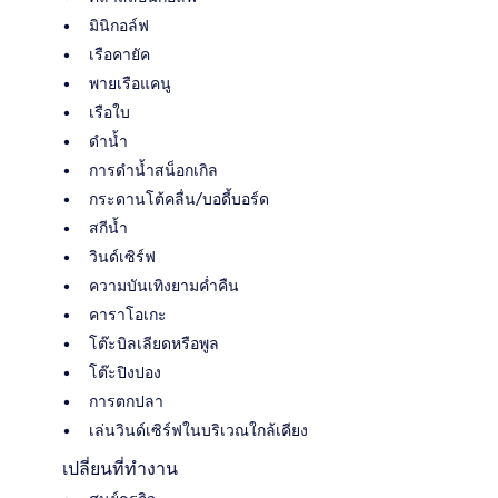
มินิกอล์ฟ
เรือคายัค
พายเรือแคนู
เรือใบ
ดำน้ำ
การดําน้ำสน็อกเกิล
กระดานโต้คลื่น/บอดี้บอร์ด
สกีน้ำ
วินด์เซิร์ฟ
ความบันเทิงยามค่ำคืน
คาราโอเกะ
โต๊ะบิลเลียดหรือพูล
โต๊ะปิงปอง
การตกปลา
เล่นวินด์เซิร์ฟในบริเวณใกล้เคียง
เปลี่ยนที่ทำงาน