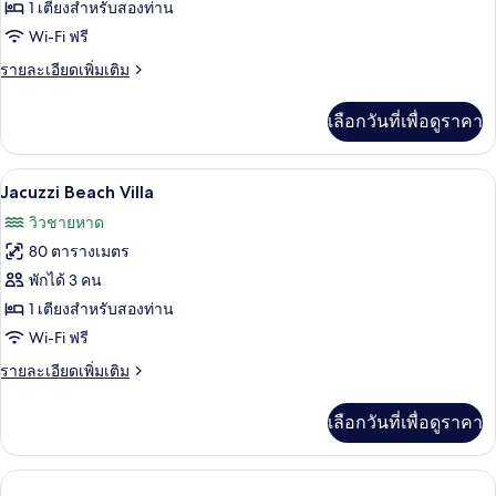
วิลล่า,
1 เตียงสำหรับสองท่าน
Wi-Fi ฟรี
ริม
ราย
รายละเอียดเพิ่มเติม
ทะเล
ละเอียด
เพิ่ม
เลือกวันที่เพื่อดูราคา
เติม
เกี่ยว
กับ
Jacuzzi Beach Villa | วิวสวน
เปิด
10
วิลล่า,
Jacuzzi Beach Villa
ริม
ภาพถ่าย
วิวชายหาด
ทะเล
ทั้งหมด
80 ตารางเมตร
ของ
พักได้ 3 คน
Jacuzzi
1 เตียงสำหรับสองท่าน
Beach
Wi-Fi ฟรี
Villa
ราย
รายละเอียดเพิ่มเติม
ละเอียด
เพิ่ม
เลือกวันที่เพื่อดูราคา
เติม
เกี่ยว
กับ
Jacuzzi