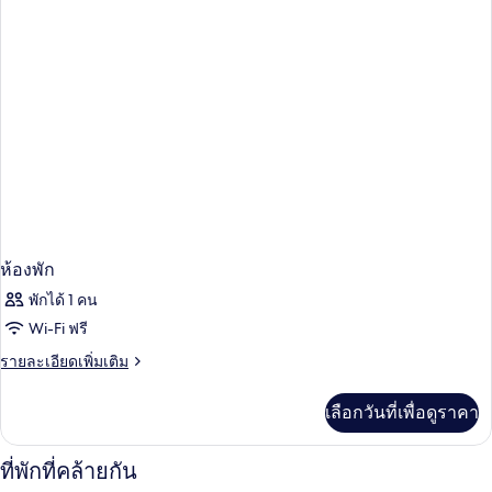
พัก
ห้องพัก
พักได้ 1 คน
Wi-Fi ฟรี
ราย
รายละเอียดเพิ่มเติม
ละเอียด
เพิ่ม
เลือกวันที่เพื่อดูราคา
เติม
เกี่ยว
กับ
ที่พักที่คล้ายกัน
ห้อง