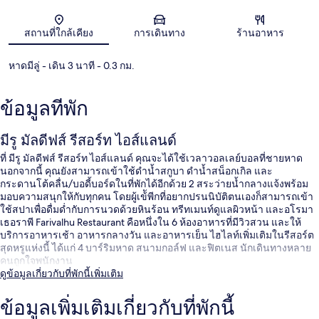
แผนที่
สถานที่ใกล้เคียง
การเดินทาง
ร้านอาหาร
หาดมีลู่
- เดิน 3 นาที
- 0.3 กม.
ข้อมูลที่พัก
มีรู มัลดีฟส์ รีสอร์ท ไอส์แลนด์
ที่ มีรู มัลดีฟส์ รีสอร์ท ไอส์แลนด์ คุณจะได้ใช้เวลาวอลเลย์บอลที่ชายหาด
นอกจากนี้ คุณยังสามารถเข้าใช้ดำน้ำสกูบา ดำน้ำสน็อกเกิล และ
กระดานโต้คลื่น/บอดี้บอร์ดในที่พักได้อีกด้วย 2 สระว่ายน้ำกลางแจ้งพร้อม
มอบความสนุกให้กับทุกคน โดยผู้เข้ัพีกที่อยากปรนนิบัติตนเองก็สามารถเข้า
ใช้สปาเพื่อดื่มด่ำกับการนวดด้วยหินร้อน ทรีทเมนท์ดูแลผิวหน้า และอโรมา
เธอราพี Farivalhu Restaurant คือหนึ่งใน 6 ห้องอาหารที่มีวิวสวน และให้
บริการอาหารเช้า อาหารกลางวัน และอาหารเย็น ไฮไลท์เพิ่มเติมในรีสอร์ต
สุดหรูแห่งนี้ ได้แก่ 4 บาร์ริมหาด สนามกอล์ฟ และฟิตเนส นักเดินทางหลาย
คนถูกใจพนักงาน
ดูข้อมูลเกี่ยวกับที่พักนี้เพิ่มเติม
ข้อมูลเพิ่มเติมเกี่ยวกับที่พักนี้