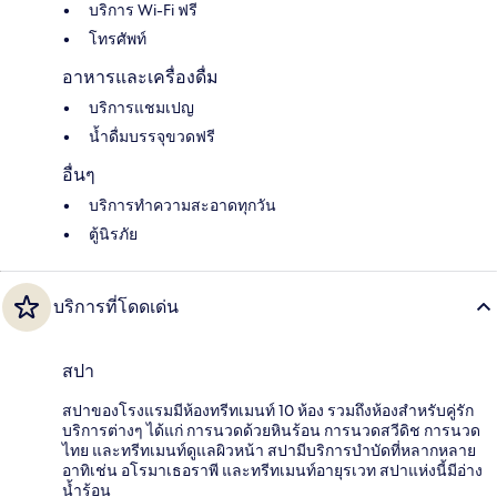
บริการ Wi-Fi ฟรี
โทรศัพท์
อาหารและเครื่องดื่ม
บริการแชมเปญ
น้ำดื่มบรรจุขวดฟรี
อื่นๆ
บริการทำความสะอาดทุกวัน
ตู้นิรภัย
บริการที่โดดเด่น
สปา
สปาของโรงแรมมีห้องทรีทเมนท์ 10 ห้อง รวมถึงห้องสำหรับคู่รัก
บริการต่างๆ ได้แก่ การนวดด้วยหินร้อน การนวดสวีดิช การนวด
ไทย และทรีทเมนท์ดูแลผิวหน้า สปามีบริการบำบัดที่หลากหลาย
อาทิเช่น อโรมาเธอราพี และทรีทเมนท์อายุรเวท สปาแห่งนี้มีอ่าง
น้ำร้อน