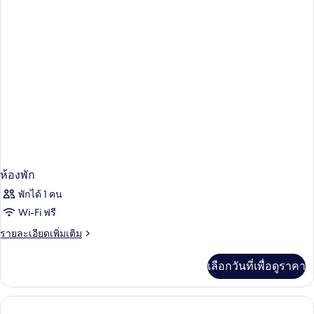
Beach
Villa
ห้องพัก
พักได้ 1 คน
Wi-Fi ฟรี
ราย
รายละเอียดเพิ่มเติม
ละเอียด
เพิ่ม
เลือกวันที่เพื่อดูราคา
เติม
เกี่ยว
กับ
ห้อง