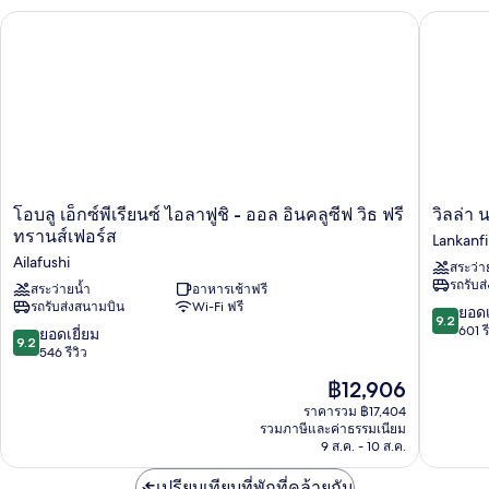
พัก
โอบลู เอ็กซ์พีเรียนซ์ ไอลาฟูชิ - ออล อินคลูซีฟ วิธ ฟรี ทรานส์เฟอร
วิลล่า นอ
โอบ
วิลล่า
โอบลู เอ็กซ์พีเรียนซ์ ไอลาฟูชิ - ออล อินคลูซีฟ วิธ ฟรี
วิลล่า 
ลู
นอ
ทรานส์เฟอร์ส
Lankanf
เอ็กซ์
ติกา
Ailafushi
สระว่า
พี
พาราไดซ
รถรับส
เรียน
สระว่ายน้ำ
อาหารเช้าฟรี
ไอส์
รถรับส่งสนามบิน
Wi-Fi ฟรี
ซ์
แลนด์
9.2
ยอดเ
9.2
ไอ
รี
จาก
601 รี
9.2
ยอดเยี่ยม
9.2
ลา
สอร์ต
10,
จาก
546 รีวิว
ฟูชิ
Lankanfi
ยอด
10,
ราคา
฿12,906
-
เยี่ยม,
ยอด
ปัจจุบัน
ออล
601
เยี่ยม,
ราคารวม ฿17,404
คือ
อิน
รีวิว
รวมภาษีและค่าธรรมเนียม
546
฿12,906
คลู
9 ส.ค. - 10 ส.ค.
รีวิว
ซีฟ
วิธ
เปรียบเทียบที่พักที่คล้ายกัน