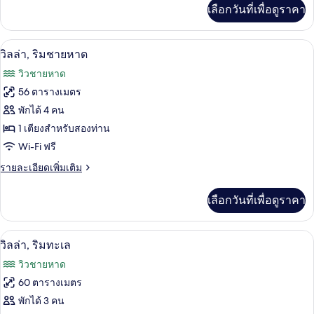
สวน
เพิ่ม
เลือกวันที่เพื่อดูราคา
เติม
เกี่ยว
กับ
วิลล่า, ริมชายหาด | วิวทะเล/มหาสมุทร
เปิด
8
ห้อง
วิลล่า, ริมชายหาด
สแตนดาร์ด,
ภาพถ่าย
วิวชายหาด
ติด
ทั้งหมด
สวน
56 ตารางเมตร
ของ
พักได้ 4 คน
วิลล่า,
1 เตียงสำหรับสองท่าน
Wi-Fi ฟรี
ริม
ราย
รายละเอียดเพิ่มเติม
ชายหาด
ละเอียด
เพิ่ม
เลือกวันที่เพื่อดูราคา
เติม
เกี่ยว
กับ
วิลล่า, ริมทะเล | วิวทะเล/มหาสมุทร
เปิด
8
วิลล่า,
วิลล่า, ริมทะเล
ริม
ภาพถ่าย
วิวชายหาด
ชายหาด
ทั้งหมด
60 ตารางเมตร
ของ
พักได้ 3 คน