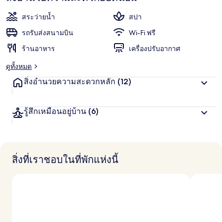
ะ
พัก
แ
สระว่ายน้ำ
สปา
ชื่น
น
น
รถรับส่งสนามบิน
Wi-Fi ฟรี
ชอบ
สู
ร้านอาหาร
เครื่องปรับอากาศ
ง
สุ
ดูทั้งหมด
ด
จ
สิ่งอำนวยความสะดวกหลัก
(12)
า
ก
นั
รู้สึกเหมือนอยู่บ้าน
(6)
ก
เ
ดิ
น
ท
า
สิ่งที่เราชอบในที่พักแห่งนี้
ง