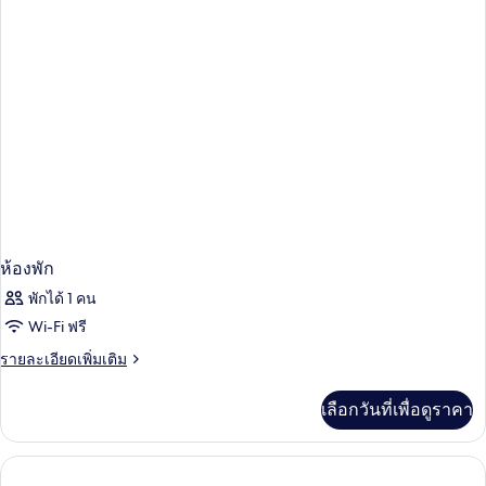
พัก
ห้องพัก
พักได้ 1 คน
Wi-Fi ฟรี
ราย
รายละเอียดเพิ่มเติม
ละเอียด
เพิ่ม
เลือกวันที่เพื่อดูราคา
เติม
เกี่ยว
กับ
ห้อง