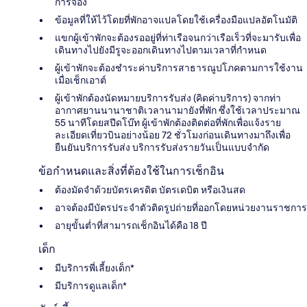
การจอง
ข้อมูลที่ให้ไว้โดยที่พักอาจแปลโดยใช้เครื่องมือแปลอัตโนมัติ
แขกผู้เข้าพักจะต้องรออยู่ที่ท่าเรือจนกว่าเรือเร็วที่จะมารับเพื่อ
เดินทางไปยังมีรูจะออกเดินทางไปตามเวลาที่กำหนด
ผู้เข้าพักจะต้องชำระค่าบริการสาธารณูปโภคตามการใช้งาน
เมื่อเช็กเอาต์
ผู้เข้าพักต้องนัดหมายบริการรับส่ง (คิดค่าบริการ) จากท่า
อากาศยานนานาชาติเวลานามายังที่พัก ซึ่งใช้เวลาประมาณ
55 นาทีโดยสปีดโบ๊ท ผู้เข้าพักต้องติดต่อที่พักเพื่อแจ้งราย
ละเอียดเที่ยวบินอย่างน้อย 72 ชั่วโมงก่อนเดินทางมาถึงเพื่อ
ยืนยันบริการรับส่ง บริการรับส่งรายวันเป็นแบบจำกัด
ข้อกำหนดและสิ่งที่ต้องใช้ในการเช็กอิน
ต้องมัดจำด้วยบัตรเครดิต บัตรเดบิต หรือเงินสด
อาจต้องมีบัตรประจำตัวติดรูปถ่ายที่ออกโดยหน่วยงานราชการ
อายุขั้นต่ำที่สามารถเช็กอินได้คือ 18 ปี
เด็ก
มีบริการพี่เลี้ยงเด็ก*
มีบริการดูแลเด็ก*