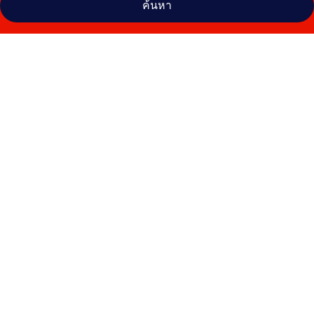
ค้นหา
คลัง
ภาพ
มีรู
มัลดีฟ
ส์