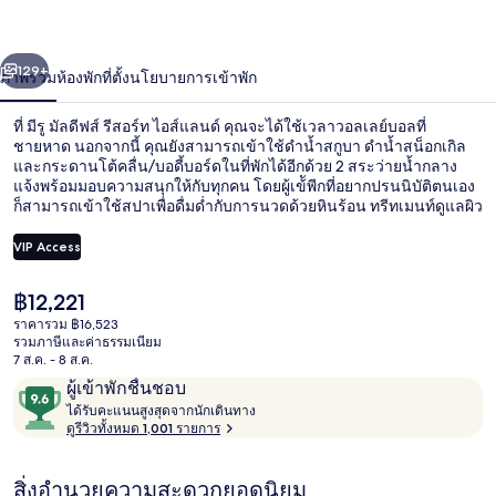
รีสอร์ท
่อน
ถัดไป
น้า
129+
ภาพรวม
ห้องพัก
ที่ตั้ง
นโยบายการเข้าพัก
ไอส์
แลนด์
ที่ มีรู มัลดีฟส์ รีสอร์ท ไอส์แลนด์ คุณจะได้ใช้เวลาวอลเลย์บอลที่
ชายหาด นอกจากนี้ คุณยังสามารถเข้าใช้ดำน้ำสกูบา ดำน้ำสน็อกเกิล
และกระดานโต้คลื่น/บอดี้บอร์ดในที่พักได้อีกด้วย 2 สระว่ายน้ำกลาง
แจ้งพร้อมมอบความสนุกให้กับทุกคน โดยผู้เข้ัพีกที่อยากปรนนิบัติตนเอง
ก็สามารถเข้าใช้สปาเพื่อดื่มด่ำกับการนวดด้วยหินร้อน ทรีทเมนท์ดูแลผิว
หน้า และอโรมาเธอราพี Farivalhu Restaurant คือหนึ่งใน 6 ห้องอาหารที่
มีวิวสวน และให้บริการอาหารเช้า อาหารกลางวัน และอาหารเย็น
VIP Access
ไฮไลท์เพิ่มเติมในรีสอร์ตสุดหรูแห่งนี้ ได้แก่ 4 บาร์ริมหาด สนามกอล์ฟ
และฟิตเนส นักเดินทางหลายคนถูกใจพนักงาน
ราคา
฿12,221
วิลล่า, อ่างน้ำวน, เหนือระดับน้ำ | วิวท
ปัจจุบัน
ราคารวม ฿16,523
฿12,221
รวมภาษีและค่าธรรมเนียม
7 ส.ค. - 8 ส.ค.
รีวิว
9.6
ผู้เข้าพักชื่นชอบ
ไ
จาก
ได้รับคะแนนสูงสุดจากนักเดินทาง
ด้
ดูรีวิวทั้งหมด 1,001 รายการ
10,
รั
ผู้
บ
สิ่งอำนวยความสะดวกยอดนิยม
ค
เข้า