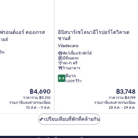
อิ
 ฟรอนต์แอร์ คองเกรส
อิบิสบาร์เซโลนาอีโรปอร์โตวิลาเด
บิ
ซานส์
เวยล์
สบาร์
Viladecans
เซ
บิน
โลน
สัตว์เลี้ยงเข้าพักได้
มีที่จอดรถ
า
Wi-Fi ฟรี
อี
ร้านอาหาร
โร
8.4
ปอร์
ดีมาก
8.4
จาก
โต
1,009 รีวิว
10,
วิ
ราคา
ราคา
฿4,690
฿3,748
ดี
ลา
ปัจจุบัน
ปัจจุบัน
มาก,
ราคารวม ฿5,310
เด
ราคารวม ฿4,199
คือ
คือ
รวมภาษีและค่าธรรมเนียม
รวมภาษีและค่าธรรมเนียม
1,009
ซาน
฿4,690
฿3,748
10 ส.ค. - 11 ส.ค.
28 ส.ค. - 29 ส.ค.
รีวิว
ส์
Viladecans
เปรียบเทียบที่พักที่คล้ายกัน