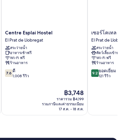
Centre
เซอร์
Centre Esplai Hostel
เซอร์โคเทล บาร์เซโล
Esplai
โค
El Prat de Llobregat
El Prat de Llobregat
Hostel
เทล
สระว่ายน้ำ
สระว่ายน้ำ
El
บาร์
อาหารเช้าฟรี
สัตว์เลี้ยงเข้าพักได้
Prat
เซ
Wi-Fi ฟรี
Wi-Fi ฟรี
de
โลนา
ร้านอาหาร
ร้านอาหาร
Llobregat
เอล
7.6
9.2
ดี
ยอดเยี่ยม
แปรต
7.6
9.2
จาก
จาก
1,008 รีวิว
121 รีวิว
El
10,
10,
Prat
ดี,
ยอด
de
ราคา
฿3,748
1,008
เยี่ยม,
Llobregat
ปัจจุบัน
รีวิว
121
ราคารวม ฿4,199
คือ
รีวิว
รวมภาษีและค่าธรรมเนียม
รวมภาษ
฿3,748
17 ส.ค. - 18 ส.ค.