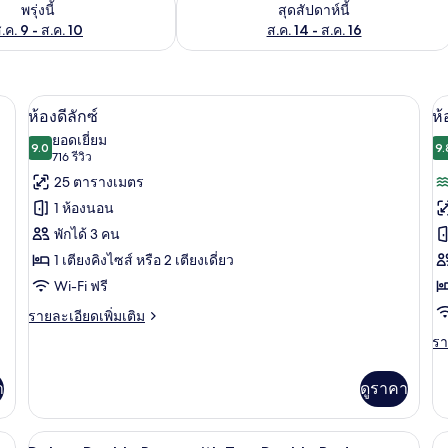
องพักว่างในพรุ่งนี้ ส.ค. 9 - ส.ค. 10
ตรวจสอบจำนวนห้องพักว่างในสุดสัปดาห์นี
พรุ่งนี้
สุดสัปดาห์นี้
.ค. 9 - ส.ค. 10
ส.ค. 14 - ส.ค. 16
รีเมียม, ตู้นิรภัยในห้องพัก, โต๊ะทำงาน, ผ้าม่านกันแสง
ห้องดีลักซ์ | เครื่องนอนระดับพรีเมียม, 
เปิด
เป
5
ห้องดีลักซ์
ห้
ภาพถ่าย
ภ
ยอดเยี่ยม
9.0
9.
9.0 จาก 10
(716
716 รีวิว
ทั้งหมด
ทั
รีวิว)
25 ตารางเมตร
ของ
ข
1 ห้องนอน
ห้อง
ห้
พักได้ 3 คน
ดี
สว
1 เตียงคิงไซส์ หรือ 2 เตียงเดี่ยว
2
ลัก
Wi-Fi ฟรี
ห้
ซ์
ราย
รายละเอียดเพิ่มเติม
น
ละเอียด
รา
รา
เพิ่ม
ละ
เติม
เพิ
เกี่ยว
า
ดูราคา
เต
กับ
เกี
ห้อง
กับ
ระดับพรีเมียม, ตู้นิรภัยในห้องพัก, โต๊ะทำงาน, ผ้าม่านกันแสง
ดี
Deluxe Double Room with Two Double Be
เปิด