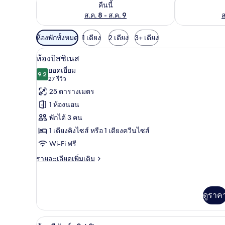
ตรวจสอบจำนวนห้องพักว่างในคืนนี้ ส.ค. 8 - ส.ค. 9
ตรวจสอบจำนวนห้
คืนนี้
ส.ค. 8 - ส.ค. 9
ส
ตัว
ห้องพักทั้งหมด
1 เตียง
2 เตียง
3+ เตียง
กรอง
ห้องบิสซิเนส | เครื่องนอนระดับพ
เปิด
4
ห้องบิสซิเนส
ที่
ภาพถ่าย
ยอดเยี่ยม
มี
9.2
9.2 จาก 10
(27
27 รีวิว
ทั้งหมด
ให้
รีวิว)
25 ตารางเมตร
ของ
สำหรับ
1 ห้องนอน
ห้อง
ห้อ
พักได้ 3 คน
พัก
งบิส
1 เตียงคิงไซส์ หรือ 1 เตียงควีนไซส์
ซิ
Wi-Fi ฟรี
เนส
ราย
รายละเอียดเพิ่มเติม
ละเอียด
เพิ่ม
เติม
เกี่ยว
ดูราค
กับ
ห้อ
งบิส
ห้องดีลักซ์ทริปเปิล | เครื่องนอน
เปิด