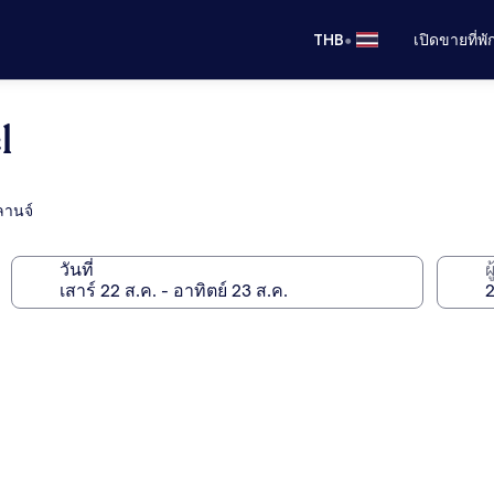
•
THB
เปิดขายที่พ
l
ลานจ์
วันที่
ผ