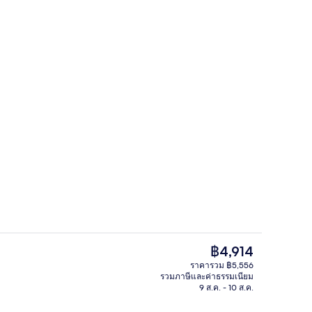
บุฟเฟ่ต์ทุกวัน (คิดค่าบริการ)
ห้องบิสซิเนส | เครื่องนอนระดับพรีเมียม
ราคา
฿4,914
ปัจจุบัน
ราคารวม ฿5,556
฿4,914
รวมภาษีและค่าธรรมเนียม
สปอร์ตบาร์
9 ส.ค. - 10 ส.ค.