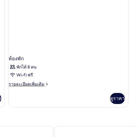
ห้องพัก
พักได้ 8 คน
Wi-Fi ฟรี
ราย
รายละเอียดเพิ่มเติม
ละเอียด
เพิ่ม
า
ดูราคา
เติม
เกี่ยว
กับ
ห้อง
พัก
ฟรอนต์แอร์ คองเกรส
อิบิสบาร์เซโลนาอีโรปอร์โตวิลาเดซานส์