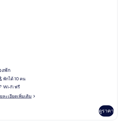
อง
อง
อน
องพัก
พักได้ 10 คน
Wi-Fi ฟรี
ย
ยละเอียดเพิ่มเติม
เอียด
่ม
ดูราคา
ิม
่ยว
อง