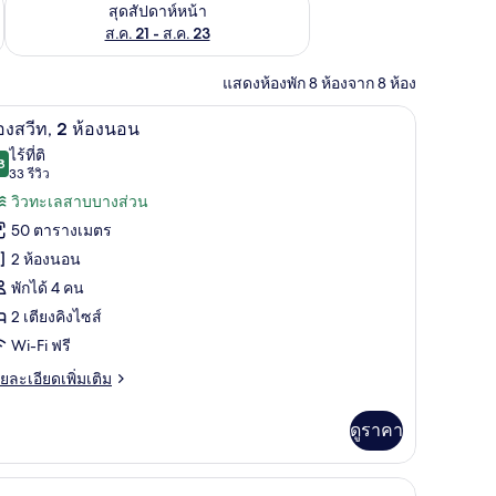
้ ส.ค. 14 - ส.ค. 16
ตรวจสอบจำนวนห้องพักว่างในสุดสัปดาห์หน้า ส.ค. 21 - ส.ค. 23
สุดสัปดาห์หน้า
ส.ค. 21 - ส.ค. 23
แสดงห้องพัก 8 ห้องจาก 8 ห้อง
ตู้นิรภัยในห้องพัก, โต๊ะทำงาน, ผ้าม่านกันแสง
ห้องสวีท, 2 ห้องนอน | เครื่องนอนระดับพรีเมียม,
ิด
6
องสวีท, 2 ห้องนอน
าพถ่าย
ไร้ที่ติ
8
9.8 จาก 10
(33
33 รีวิว
้งหมด
รีวิว)
วิวทะเลสาบบางส่วน
อง
50 ตารางเมตร
อง
2 ห้องนอน
ีท,
พักได้ 4 คน
2 เตียงคิงไซส์
อง
Wi-Fi ฟรี
อน
ย
ยละเอียดเพิ่มเติม
เอียด
่ม
ดูราคา
ิม
่ยว
ds | เครื่องนอนระดับพรีเมียม, ตู้นิรภัยในห้องพัก, โต๊ะทำงาน, ผ้าม่านกันแสง