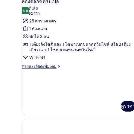
3
ห้องดีลักซ์ทริปเปิล
ซิ
ภาพถ่าย
ดีเลิศ
เนส
8.8
8.8 จาก 10
(82
82 รีวิว
ทั้งหมด
รีวิว)
25 ตารางเมตร
ของ
1 ห้องนอน
ห้อง
พักได้ 3 คน
ดี
1 เตียงคิงไซส์ และ 1 โซฟาเบดขนาดทวินไซส์ หรือ 2 เตียง
เดี่ยว และ 1 โซฟาเบดขนาดทวินไซส์
ลัก
Wi-Fi ฟรี
ซ์
ราย
รายละเอียดเพิ่มเติม
ทริปเปิล
ละเอียด
เพิ่ม
เติม
เกี่ยว
กับ
ห้อง
ดี
ดูราค
ลัก
ซ์
ทริปเปิล