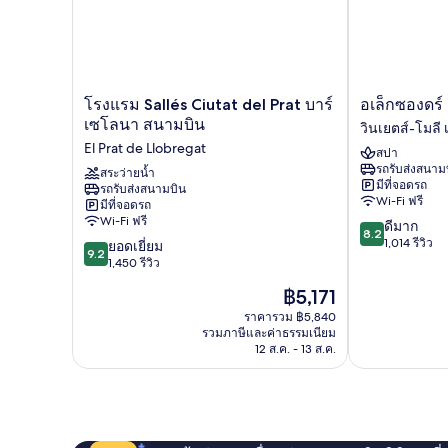
โรงแรม
อ
โรงแรม Sallés Ciutat del Prat บาร์
อเล็กซองดร์
Sallés
เล็ก
เซโลนา สนามบิน
วินเยตส์-โมลี 
Ciutat
ซอ
El Prat de Llobregat
สปา
del
งดร์
รถรับส่งสนาม
Prat
สระว่ายน้ำ
ฟ
มีที่จอดรถ
รถรับส่งสนามบิน
บาร์
รอน
Wi-Fi ฟรี
มีที่จอดรถ
เซ
ต์
Wi-Fi ฟรี
8.2
ดีมาก
โลนา
แอร์
8.2
จาก
1,014 รีวิว
9.2
สนาม
ยอดเยี่ยม
คองเกรส
9.2
10,
จาก
บิน
1,450 รีวิว
วิน
ดี
10,
El
เยตส์-
ราคา
฿5,171
มาก,
ยอด
Prat
โมลี
ปัจจุบัน
1,014
เยี่ยม,
de
ราคารวม ฿5,840
เว
คือ
รีวิว
รวมภาษีและค่าธรรมเนียม
1,450
Llobregat
ยล์
฿5,171
12 ส.ค. - 13 ส.ค.
รีวิว