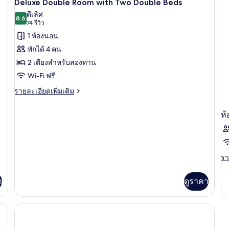
3
ห้
Deluxe Double Room with Two Double Beds
ลัก
สวี
ภาพถ่าย
ดีเลิศ
ซ์
8.6
ท,
8.6 จาก 10
(74
74 รีวิว
ทั้งหมด
2
รีวิว)
1 ห้องนอน
ห้
ของ
น
พักได้ 4 คน
Deluxe
2 เตียงสำหรับสองท่าน
Double
Wi-Fi ฟรี
Room
with
ราย
รายละเอียดเพิ่มเติม
ละเอียด
Two
เพิ่ม
Double
ห้
เติม
Beds
เกี่ยว
กับ
Deluxe
Double
รา
รา
Room
ละ
with
เพิ
า
ดูราคา
Two
เต
Double
เกี
Beds
กับ
ห้
พัก