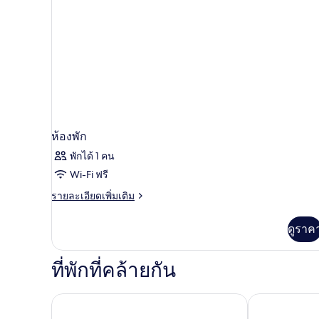
ห้องพัก
พักได้ 1 คน
Wi-Fi ฟรี
ราย
รายละเอียดเพิ่มเติม
ละเอียด
เพิ่ม
ดูราค
เติม
เกี่ยว
กับ
ที่พักที่คล้ายกัน
ห้อง
พัก
โรงแรม Sallés Ciutat del Prat บาร์เซโลนา สนามบิน
อเล็กซองดร์ 