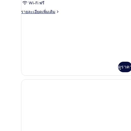
1
Wi-Fi ฟรี
จู
เตียง
ราย
รายละเอียดเพิ่มเติม
เนียร์
ละเอียด
ดับเบิล,
เพิ่ม
เติม
เตียง
เกี่ยว
คิง
กับ
ห้อง
ไซส์
จู
เนียร์
1
ดับเบิล,
เตียง
เตียง
ดูราค
คิง
ไซส์
1
เตียง