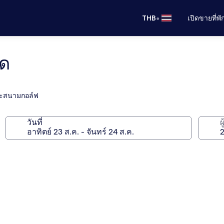
•
THB
เปิดขายที่พ
็ด
และสนามกอล์ฟ
วันที่
ผ