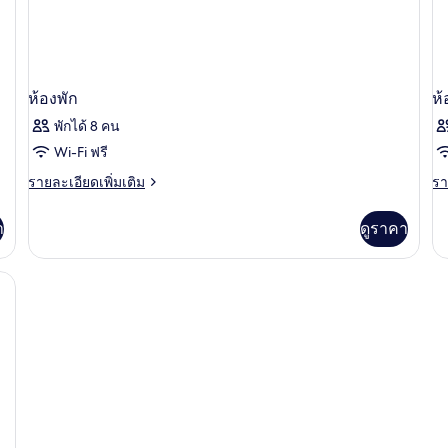
ห้องพัก
ห้
พักได้ 8 คน
Wi-Fi ฟรี
ราย
รา
รายละเอียดเพิ่มเติม
รา
ละเอียด
ละ
เพิ่ม
เพิ
า
ดูราคา
เติม
เต
เกี่ยว
เกี
กับ
กับ
ห้อง
ห้
พัก
พัก