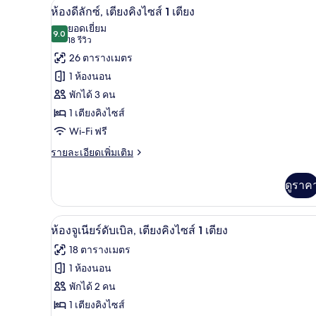
คลาส
ห้องดีลักซ์, เตียงคิงไซส์ 1 เตีย
เปิด
8
ห้องดีลักซ์, เตียงคิงไซส์ 1 เตียง
สิ
ภาพถ่าย
ยอดเยี่ยม
ก
9.0
9.0 จาก 10
(18
18 รีวิว
ทวิ
ทั้งหมด
น
รีวิว)
26 ตารางเมตร
ของ
1 ห้องนอน
ห้อง
พักได้ 3 คน
ดี
1 เตียงคิงไซส์
ลัก
Wi-Fi ฟรี
ซ์,
ราย
รายละเอียดเพิ่มเติม
ละเอียด
เตียง
เพิ่ม
ดูราค
คิง
เติม
เกี่ยว
ไซส์
กับ
ห้องจูเนียร์ดับเบิล, เตียงคิงไซส
เปิด
1
8
ห้อง
ห้องจูเนียร์ดับเบิล, เตียงคิงไซส์ 1 เตียง
ดี
ภาพถ่าย
เตียง
18 ตารางเมตร
ลัก
ทั้งหมด
ซ์,
1 ห้องนอน
เตียง
ของ
พักได้ 2 คน
คิง
ไซส์
ห้อง
1 เตียงคิงไซส์