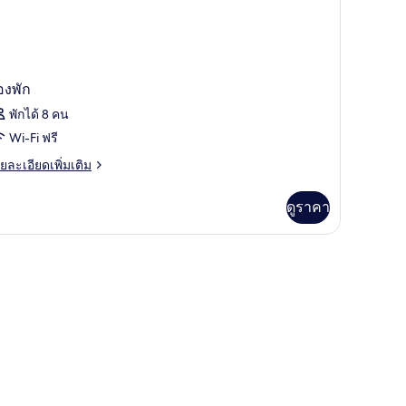
องพัก
พักได้ 8 คน
Wi-Fi ฟรี
ย
ยละเอียดเพิ่มเติม
เอียด
่ม
ดูราคา
ิม
่ยว
อง