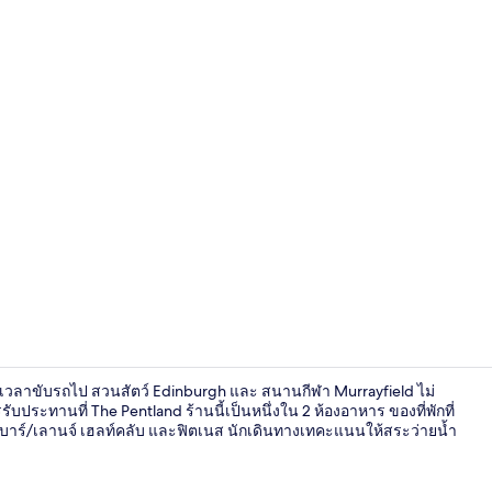
ห้องจัดงานเลี
ช้เวลาขับรถไป สวนสัตว์ Edinburgh และ สนานกีฬา Murrayfield ไม่
ับประทานที่ The Pentland ร้านนี้เป็นหนึ่งใน 2 ห้องอาหาร ของที่พักที่
 3 บาร์/เลานจ์ เฮลท์คลับ และฟิตเนส นักเดินทางเทคะแนนให้สระว่ายน้ำ
บริเวณภายน