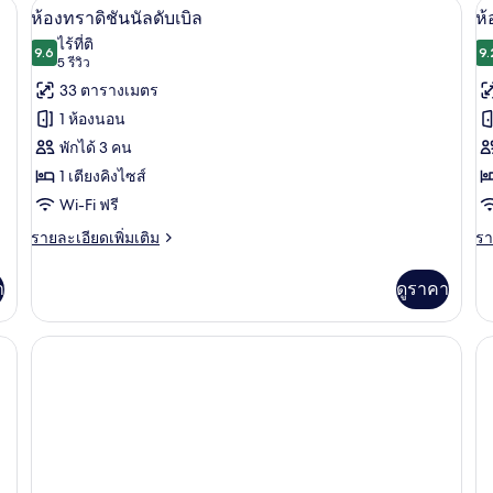
ง | ตู้นิรภัยในห้องพัก, โต๊ะทำงาน, พื้นที่ทำงานแบบใช้แล็ปท็อป, ผ้าม่านกันแสง
ห้องทราดิชันนัลดับเบิล | ตู้นิรภัยในห้อ
เปิด
เป
5
2
ห้อง
ห้
ห้องทราดิชันนัลดับเบิล
ห้
ซู
ซู
ภาพถ่าย
ภ
เต
ไร้ที่ติ
พี
9.6
พี
9.
9.6 จาก 10
(5
5 รีวิว
ทั้งหมด
ทั
เรียดั
เรี
รีวิว)
33 ตารางเมตร
บเบิล
บเ
ของ
ข
เต
1 ห้องนอน
ให
ห้อง
ห้
พักได้ 3 คน
2
ทราดิ
ค
เต
1 เตียงคิงไซส์
ชัน
สิ
Wi-Fi ฟรี
นัล
กด
ราย
รา
รายละเอียดเพิ่มเติม
รา
ละเอียด
ละ
ดับเบิล
เพิ่ม
เพิ
า
ดูราคา
เติม
เต
เกี่ยว
เกี
กับ
กับ
์ 1 เตียง | ตู้นิรภัยในห้องพัก, โต๊ะทำงาน, พื้นที่ทำงานแบบใช้แล็ปท็อป, ผ้าม่านกันแ
ห้อง
ห้
ทราดิ
ค
ชัน
สิ
นัล
กด
ดับเบิล