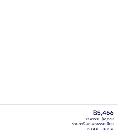
้ยง
สระว่ายน้ำในร่ม, เก้าอี้อาบแดดริมสระ
ราคา
฿5,466
ปัจจุบัน
ราคารวม ฿6,559
฿5,466
รวมภาษีและค่าธรรมเนียม
อก
3 บาร์/เลานจ์
30 ส.ค. - 31 ส.ค.