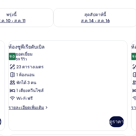
องพักว่างในพรุ่งนี้ ส.ค. 10 - ส.ค. 11
ตรวจสอบจำนวนห้องพักว่างในสุดสัปดาห์นี
พรุ่งนี้
สุดสัปดาห์นี้
.ค. 10 - ส.ค. 11
ส.ค. 14 - ส.ค. 16
พื้นที่ทำงานแบบใช้แล็ปท็อป, ผ้าม่านกันแสง
ห้องซูพีเรียดับเบิล | ตู้นิรภัยในห้องพัก
เปิด
เป
9
ห้องซูพีเรียดับเบิล
ห้
ภาพถ่าย
ภ
ยอดเยี่ยม
9.0
9.
9.0 จาก 10
(59
59 รีวิว
ทั้งหมด
ทั
รีวิว)
23 ตารางเมตร
ของ
ข
1 ห้องนอน
ห้อง
ห้
พักได้ 3 คน
ซู
ซู
1 เตียงควีนไซส์
พี
พี
Wi-Fi ฟรี
เรียดั
เร
ราย
รา
รายละเอียดเพิ่มเติม
รา
ละเอียด
ละ
บเบิล
บเ
เพิ่ม
เพิ
า
ดูราคา
เต
เติม
เต
เกี่ยว
เกี
ใ
กับ
กับ