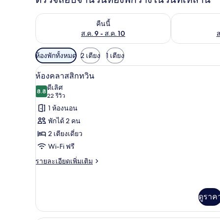
ตรวจสอบจำนวนห้องพักว่างในคืนนี้ ส.ค. 9 - ส.ค. 10
ตรวจสอบจำนวนห้
คืนนี้
ส.ค. 9 - ส.ค. 10
ส
ตัว
ห้องพักทั้งหมด
2 เตียง
1 เตียง
กรอง
ตู้นิรภัยในห้องพัก, โต๊ะทำงาน, 
เปิด
5
ห้องคลาสสิกทวิน
ที่
ภาพถ่าย
ดีเลิศ
มี
8.8
8.8 จาก 10
(22
22 รีวิว
ทั้งหมด
ให้
รีวิว)
1 ห้องนอน
ของ
สำหรับ
พักได้ 2 คน
ห้อง
ห้อง
2 เตียงเดี่ยว
พัก
คลาส
Wi-Fi ฟรี
สิ
ราย
รายละเอียดเพิ่มเติม
ละเอียด
ก
เพิ่ม
ทวิน
เติม
เกี่ยว
ดูราค
กับ
ห้อง