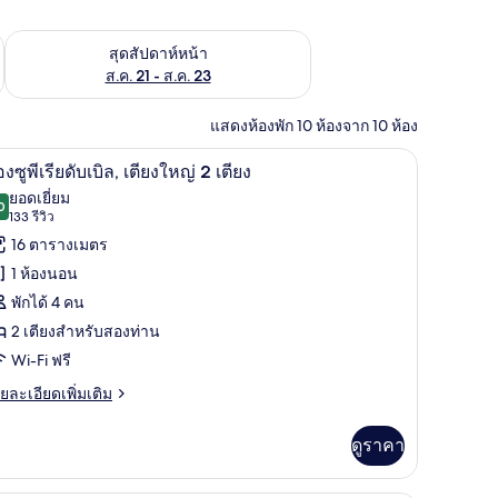
้ ส.ค. 14 - ส.ค. 16
ตรวจสอบจำนวนห้องพักว่างในสุดสัปดาห์หน้า ส.ค. 21 - ส.ค. 23
สุดสัปดาห์หน้า
ส.ค. 21 - ส.ค. 23
แสดงห้องพัก 10 ห้องจาก 10 ห้อง
, โต๊ะทำงาน, พื้นที่ทำงานแบบใช้แล็ปท็อป, ผ้าม่านกันแสง
ห้องซูพีเรียดับเบิล, เตียงใหญ่ 2 เตียง | ตู้นิรภ
ิด
10
องซูพีเรียดับเบิล, เตียงใหญ่ 2 เตียง
าพถ่าย
ยอดเยี่ยม
0
9.0 จาก 10
(133
133 รีวิว
้งหมด
รีวิว)
16 ตารางเมตร
อง
1 ห้องนอน
อง
พักได้ 4 คน
2 เตียงสำหรับสองท่าน
Wi-Fi ฟรี
ียดั
ย
ยละเอียดเพิ่มเติม
เอียด
บิล,
่ม
ดูราคา
ียง
ิม
่ยว
หญ่