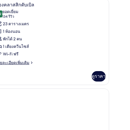
งพัก, โต๊ะทำงาน, พื้นที่ทำงานแบบใช้แล็ปท็อป, ผ้าม่านกันแสง
ห้องคลาสสิกดับเบิล | ตู้นิรภัยในห้องพัก, โต๊ะท
ิด
6
อง
องคลาสสิกดับเบิล
าพถ่าย
ียง
ยอดเยี่ยม
2
9.2 จาก 10
(134
134 รีวิว
้งหมด
ยดั
รีวิว)
23 ตารางเมตร
บิล,
อง
ียง
1 ห้องนอน
ญ่
อง
พักได้ 2 คน
ลาส
ียง
1 เตียงควีนไซส์
Wi-Fi ฟรี
ับเบิล
ย
ยละเอียดเพิ่มเติม
เอียด
่ม
ดูราคา
ิม
่ยว
สง
อง
ลาส
ับเบิล