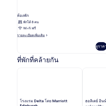
ห้องพัก
พักได้ 8 คน
Wi-Fi ฟรี
ราย
รายละเอียดเพิ่มเติม
ละเอียด
เพิ่ม
ดูราค
เติม
เกี่ยว
กับ
ที่พักที่คล้ายกัน
ห้อง
พัก
โรงแรม Delta โดย Marriott Edinburgh
ฮอลิเดย์ อินน์
โรงแรม
ฮอ
โรงแรม Delta โดย Marriott
ฮอลิเดย์ อิน
Delta
ลิ
Edinburgh