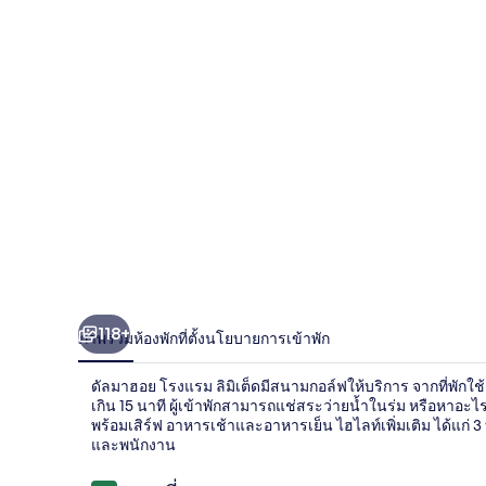
ฮอย
โรงแรม
ลิ
มิ
เต็ด
118+
ภาพรวม
ห้องพัก
ที่ตั้ง
นโยบายการเข้าพัก
ดัลมาฮอย โรงแรม ลิมิเต็ดมีสนามกอล์ฟให้บริการ จากที่พักใ
เกิน 15 นาที ผู้เข้าพักสามารถแช่สระว่ายน้ำในร่ม หรือหาอะไรร
พร้อมเสิร์ฟ อาหารเช้าและอาหารเย็น ไฮไลท์เพิ่มเติม ได้แก่
และพนักงาน