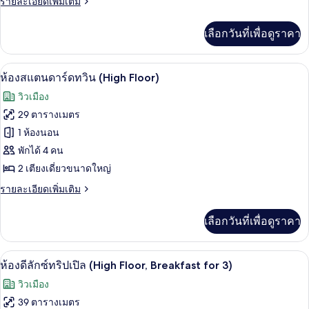
ราย
รายละเอียดเพิ่มเติม
ดับเบิล
ละเอียด
(High
เพิ่ม
เลือกวันที่เพื่อดูราคา
Floor)
เติม
เกี่ยว
กับ
ตู้นิรภัยในห้องพัก, โต๊ะทำงาน, พื้นที่
เปิด
5
ห้อง
ห้องสแตนดาร์ดทวิน (High Floor)
สแตนดาร์ด
ภาพถ่าย
วิวเมือง
ดับเบิล
ทั้งหมด
(High
29 ตารางเมตร
Floor)
ของ
1 ห้องนอน
ห้อง
พักได้ 4 คน
2 เตียงเดี่ยวขนาดใหญ่
สแตนดาร์ด
ราย
รายละเอียดเพิ่มเติม
ทวิน
ละเอียด
(High
เพิ่ม
เลือกวันที่เพื่อดูราคา
Floor)
เติม
เกี่ยว
กับ
วิวจากห้องพัก
เปิด
5
ห้อง
ห้องดีลักซ์ทริปเปิล (High Floor, Breakfast for 3)
สแตนดาร์ด
ภาพถ่าย
วิวเมือง
ทวิ
ทั้งหมด
น
39 ตารางเมตร