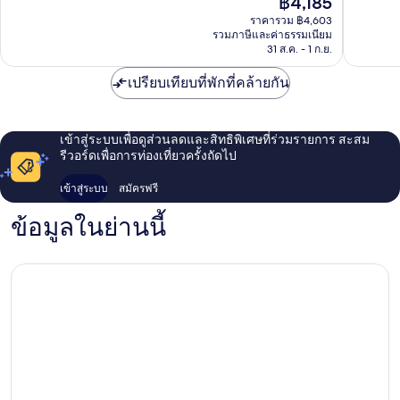
฿4,185
เยี่ยม,
เยี่ยม,
ปัจจุบัน
1,488
1,008
ราคารวม ฿4,603
คือ
รีวิว
รีวิว
รวมภาษีและค่าธรรมเนียม
฿4,185
31 ส.ค. - 1 ก.ย.
เปรียบเทียบที่พักที่คล้ายกัน
เข้าสู่ระบบเพื่อดูส่วนลดและสิทธิพิเศษที่ร่วมรายการ สะสม
รีวอร์ดเพื่อการท่องเที่ยวครั้งถัดไป
เข้าสู่ระบบ
สมัครฟรี
ข้อมูลในย่านนี้