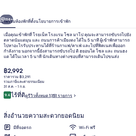
โซล
่อน
ถัดไป
น้า
158+
ภาพรวม
ห้องพัก
ที่ตั้ง
นโยบายการเข้าพัก
มาโป
เมื่อคุณเข้าพักที่ โรยเน็ท โรงแรม โซล มาโป คุณจะสามารถขับรถไปยัง
ตลาดนัมแดมุน และ ถนนการค้าเมียงดง ได้ใน 5 นาที ผู้เข้าพักสามารถ
ไปหาอะไรรับประทานได้ที่ร้านกาแฟ/คาเฟ่ และไปที่ฟิตเนสเพื่อออก
กำลังกาย นอกจากนี้ยังสามารถขับรถไป ดิ ฮยอนได โซล และ ถนนฮง
แด ได้ในเวลา 5 นาที นักเดินทางต่างชอบที่สามารถเดินไปขนส่ง
สาธารณะได้ใกล้ๆ โดย สถานี Mapo อยู่ห่างออกไปเพียง 3 นาที และ
สถานี Gongdeok อยู่ห่างออกไปเพียง 5 นาที
ราคา
฿2,992
ปัจจุบัน
ราคารวม ฿3,291
฿2,992
รวมภาษีและค่าธรรมเนียม
บริเวณภายนอก
31 ส.ค. - 1 ก.ย.
รีวิว
ไร้ที่ติ
9.4
ดูรีวิวทั้งหมด 1,151 รายการ
9.4 จาก 10
สิ่งอำนวยความสะดวกยอดนิยม
มีที่จอดรถ
Wi-Fi ฟรี