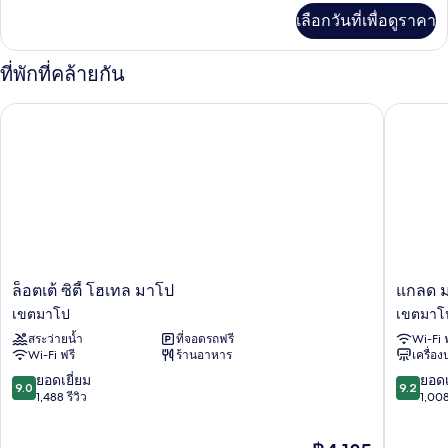
เพิ่ม
Access]
เลือกวันที่เพื่อดูราคา
เติม
Premier
เกี่ยว
Suite
กับ
ที่พักที่คล้ายกัน
[23F
Lounge
ล็อตเต้ ซิตี้ โฮเทล มาโป
แกลด มา
Access]
Premier
Suite
ล็อต
แกลด
ล็อตเต้ ซิตี้ โฮเทล มาโป
แกลด 
เต้
มาโป
เขตมาโป
เขตมาโ
ซิตี้
เขต
สระว่ายน้ำ
ที่จอดรถฟรี
Wi-Fi 
โฮ
มาโป
Wi-Fi ฟรี
ร้านอาหาร
เครื่อ
เทล
มาโป
9.0
9.2
ยอดเยี่ยม
ยอดเ
9.0
9.2
เขต
จาก
จาก
1,488 รีวิว
1,008
มาโป
10,
10,
ยอด
ยอด
ราคา