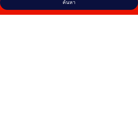
ค้นหา
คลัง
ภาพ
โรย
เน็ท
โรงแรม