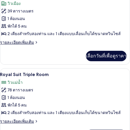
ภาพถ่าย
วิวเมือง
น,
สำหรับ
ทั้งหมด
พร้อม
39 ตารางเมตร
ผู้
สิ่ง
ของ
1 ห้องนอน
อำนวย
พิการ
ความ
ห้อง
พักได้ 5 คน
สะดวก
2 เตียงสำหรับสองท่าน และ 1 เตียงแบบเลื่อนเก็บได้ขนาดทวินไซส์
ดี
สำหรับ
ผู้
ราย
รายละเอียดเพิ่มเติม
ลัก
พิการ
ละเอียด
ซ์
เพิ่ม
เลือกวันที่เพื่อดูราคา
เติม
ทริปเปิล
เกี่ยว
กับ
ตู้นิรภัยในห้องพัก, โต๊ะทำงาน, พื้นที่
เปิด
10
ห้อง
Royal Suit Triple Room
ดี
ภาพถ่าย
วิวแม่น้ำ
ลัก
ทั้งหมด
ซ์
78 ตารางเมตร
ทริปเปิล
ของ
1 ห้องนอน
Royal
พักได้ 5 คน
Suit
2 เตียงสำหรับสองท่าน และ 1 เตียงแบบเลื่อนเก็บได้ขนาดทวินไซส์
Triple
ราย
รายละเอียดเพิ่มเติม
Room
ละเอียด