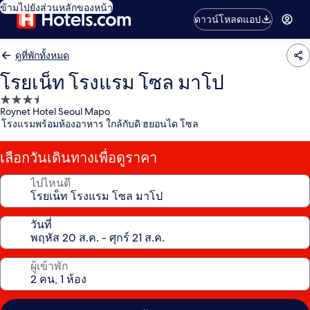
ข้ามไปยังส่วนหลักของหน้า
ดาวน์โหลดแอป
ดูที่พักทั้งหมด
โรยเน็ท โรงแรม โซล มาโป
ที่พัก
Roynet Hotel Seoul Mapo
3.5
โรงแรมพร้อมห้องอาหาร ใกล้กับดิ ฮยอนได โซล
ดาว
เลือกวันเดินทางเพื่อดูราคา
ไปไหนดี
วันที่
ผู้เข้าพัก