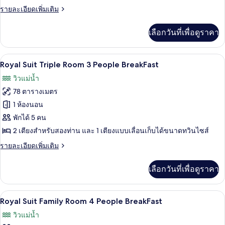
Triple,
ราย
รายละเอียดเพิ่มเติม
Breakfast
ละเอียด
for
เพิ่ม
เลือกวันที่เพื่อดูราคา
เติม
3
เกี่ยว
กับ
ตู้นิรภัยในห้องพัก, โต๊ะทำงาน, พื้นที่
เปิด
9
Junior
Royal Suit Triple Room 3 People BreakFast
Suite
ภาพถ่าย
วิวแม่น้ำ
Triple,
ทั้งหมด
Breakfast
78 ตารางเมตร
for
ของ
1 ห้องนอน
3
Royal
พักได้ 5 คน
Suit
2 เตียงสำหรับสองท่าน และ 1 เตียงแบบเลื่อนเก็บได้ขนาดทวินไซส์
Triple
ราย
รายละเอียดเพิ่มเติม
Room
ละเอียด
3
เพิ่ม
เลือกวันที่เพื่อดูราคา
เติม
People
เกี่ยว
BreakFast
กับ
ตู้นิรภัยในห้องพัก, โต๊ะทำงาน, พื้นที่
เปิด
9
Royal
Royal Suit Family Room 4 People BreakFast
Suit
ภาพถ่าย
วิวแม่น้ำ
Triple