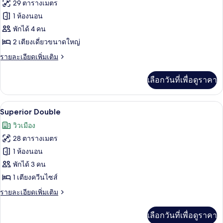
ทั้งหมด
29 ตารางเมตร
ของ
1 ห้องนอน
ห้อง
พักได้ 4 คน
2 เตียงเดี่ยวขนาดใหญ่
สแตนดาร์ด
ราย
รายละเอียดเพิ่มเติม
ทวิน
ละเอียด
เพิ่ม
เลือกวันที่เพื่อดูราคา
เติม
เกี่ยว
กับ
ตู้นิรภัยในห้องพัก, โต๊ะทำงาน, พื้นที่
เปิด
8
ห้อง
Superior Double
สแตนดาร์ด
ภาพถ่าย
วิวเมือง
ทวิ
ทั้งหมด
น
28 ตารางเมตร
ของ
1 ห้องนอน
Superior
พักได้ 3 คน
Double
1 เตียงควีนไซส์
ราย
รายละเอียดเพิ่มเติม
ละเอียด
เพิ่ม
เลือกวันที่เพื่อดูราคา
เติม