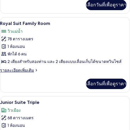
เพิ่ม
เลือกวันที่เพื่อดูราคา
เติม
เกี่ยว
กับ
ตู้นิรภัยในห้องพัก, โต๊ะทำงาน, พื้นที่
เปิด
10
Royal
Royal Suit Family Room
Suit
ภาพถ่าย
วิวแม่น้ำ
Triple
ทั้งหมด
Room
78 ตารางเมตร
ของ
1 ห้องนอน
Royal
พักได้ 6 คน
Suit
2 เตียงสำหรับสองท่าน และ 2 เตียงแบบเลื่อนเก็บได้ขนาดทวินไซส์
Family
ราย
รายละเอียดเพิ่มเติม
Room
ละเอียด
เพิ่ม
เลือกวันที่เพื่อดูราคา
เติม
เกี่ยว
กับ
ตู้นิรภัยในห้องพัก, โต๊ะทำงาน, พื้นที่
เปิด
12
Royal
Junior Suite Triple
Suit
ภาพถ่าย
วิวเมือง
Family
ทั้งหมด
Room
68 ตารางเมตร
ของ
1 ห้องนอน