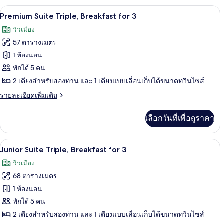
(Breakfast
กับ
ตู้นิรภัยในห้องพัก, โต๊ะทำงาน, พื้นที่
เปิด
12
ห้อง
for
Premium Suite Triple, Breakfast for 3
ดี
ภาพถ่าย
3)
วิวเมือง
ลัก
ทั้งหมด
ซ์
57 ตารางเมตร
ทริปเปิล
ของ
1 ห้องนอน
(Breakfast
Premium
for
พักได้ 5 คน
3)
Suite
2 เตียงสำหรับสองท่าน และ 1 เตียงแบบเลื่อนเก็บได้ขนาดทวินไซส์
Triple,
ราย
รายละเอียดเพิ่มเติม
Breakfast
ละเอียด
for
เพิ่ม
เลือกวันที่เพื่อดูราคา
เติม
3
เกี่ยว
กับ
ตู้นิรภัยในห้องพัก, โต๊ะทำงาน, พื้นที่
เปิด
12
Premium
Junior Suite Triple, Breakfast for 3
Suite
ภาพถ่าย
วิวเมือง
Triple,
ทั้งหมด
Breakfast
68 ตารางเมตร
for
ของ
1 ห้องนอน
3
Junior
พักได้ 5 คน
Suite
2 เตียงสำหรับสองท่าน และ 1 เตียงแบบเลื่อนเก็บได้ขนาดทวินไซส์