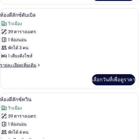
เกี่ยว
กับ
ตู้นิรภัยในห้องพัก, โต๊ะทำงาน, พื้นที่
เปิด
4
Superior
ห้องดีลักซ์ดับเบิล
Double
ภาพถ่าย
วิวเมือง
ทั้งหมด
39 ตารางเมตร
ของ
1 ห้องนอน
ห้อง
พักได้ 3 คน
1 เตียงคิงไซส์
ดี
ราย
รายละเอียดเพิ่มเติม
ลัก
ละเอียด
ซ์
เพิ่ม
เลือกวันที่เพื่อดูราคา
เติม
ดับเบิล
เกี่ยว
กับ
ตู้นิรภัยในห้องพัก, โต๊ะทำงาน, พื้นที่
เปิด
4
ห้อง
ห้องดีลักซ์ทวิน
ดี
ภาพถ่าย
วิวเมือง
ลัก
ทั้งหมด
ซ์
39 ตารางเมตร
ดับเบิล
ของ
1 ห้องนอน
ห้อง
พักได้ 4 คน