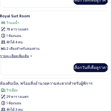
เลือกวันที่เพื่อดูราคา
เติม
เกี่ยว
กับ
ตู้นิรภัยในห้องพัก, โต๊ะทำงาน, พื้นที่
เปิด
18
ห้อง
Royal Suit Room
จู
ภาพถ่าย
วิวแม่น้ำ
เนียร์
ทั้งหมด
สวี
78 ตารางเมตร
ท
ของ
1 ห้องนอน
Royal
พักได้ 4 คน
Suit
2 เตียงสำหรับสองท่าน
Room
ราย
รายละเอียดเพิ่มเติม
ละเอียด
เพิ่ม
เลือกวันที่เพื่อดูราคา
เติม
เกี่ยว
กับ
ห้องดับเบิล, พร้อมสิ่งอำนวยความสะดวกสำ
เปิด
5
Royal
ห้องดับเบิล, พร้อมสิ่งอำนวยความสะดวกสำหรับผู้พิการ
Suit
ภาพถ่าย
วิวเมือง
Room
ทั้งหมด
29 ตารางเมตร
ของ
1 ห้องนอน
ห้อง
พักได้ 3 คน