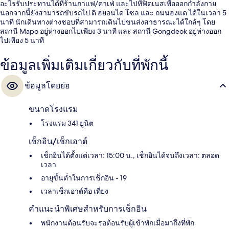
อะไรรับประทานได้ที่ร้านกาแฟ/คาเฟ่ และไปที่ฟิตเนสเพื่อออกกำลังกาย
นอกจากนี้ยังสามารถขับรถไป ดิ ฮยอนได โซล และ ถนนฮงแด ได้ในเวลา 5
นาที นักเดินทางต่างชอบที่สามารถเดินไปขนส่งสาธารณะได้ใกล้ๆ โดย
สถานี Mapo อยู่ห่างออกไปเพียง 3 นาที และ สถานี Gongdeok อยู่ห่างออก
ไปเพียง 5 นาที
ข้อมูลเพิ่มเติมเกี่ยวกับที่พักนี้
ข้อมูลโดยย่อ
ขนาดโรงแรม
โรงแรม 341 ยูนิต
เช็กอิน/เช็กเอาต์
เช็กอินได้ตั้งแต่เวลา: 15:00 น., เช็กอินได้จนถึงเวลา: ตลอด
เวลา
อายุขั้นต่ำในการเช็กอิน - 19
เวลาเช็กเอาต์คือ เที่ยง
คำแนะนำพิเศษสำหรับการเช็กอิน
พนักงานต้อนรับจะรอต้อนรับผู้เข้าพักเมื่อมาถึงที่พัก