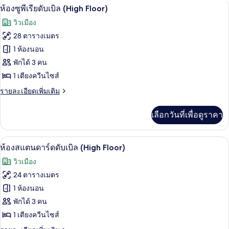
ตู้นิรภัยในห้องพัก, โต๊ะทำงาน, พื้นที่
เปิด
8
ห้อง
Floor)
ห้องซูพีเรียดับเบิล (High Floor)
ดี
ภาพถ่าย
วิวเมือง
ลัก
ทั้งหมด
ซ์
28 ตารางเมตร
ทวิ
ของ
1 ห้องนอน
น
(High
ห้อง
พักได้ 3 คน
Floor)
1 เตียงควีนไซส์
ซู
ราย
รายละเอียดเพิ่มเติม
พี
ละเอียด
เรียดั
เพิ่ม
เลือกวันที่เพื่อดูราคา
เติม
บเบิล
เกี่ยว
(High
กับ
วิวจากห้องพัก
เปิด
5
ห้อง
Floor)
ห้องสแตนดาร์ดดับเบิล (High Floor)
ซู
ภาพถ่าย
วิวเมือง
พี
ทั้งหมด
เรียดั
24 ตารางเมตร
บเบิล
ของ
1 ห้องนอน
(High
Floor)
ห้อง
พักได้ 3 คน
1 เตียงควีนไซส์
สแตนดาร์ด