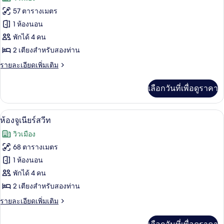
ดับเบิล
ทั้งหมด
57 ตารางเมตร
ของ
1 ห้องนอน
ห้อง
พักได้ 4 คน
2 เตียงสำหรับสองท่าน
พรีเมียม
ราย
รายละเอียดเพิ่มเติม
สวีท
ละเอียด
เพิ่ม
เลือกวันที่เพื่อดูราคา
เติม
เกี่ยว
กับ
ตู้นิรภัยในห้องพัก, โต๊ะทำงาน, พื้นที่
เปิด
13
ห้อง
ห้องจูเนียร์สวีท
พรีเมียม
ภาพถ่าย
วิวเมือง
สวี
ทั้งหมด
ท
68 ตารางเมตร
ของ
1 ห้องนอน
ห้อง
พักได้ 4 คน
2 เตียงสำหรับสองท่าน
จู
ราย
รายละเอียดเพิ่มเติม
เนียร์
ละเอียด
สวีท
เพิ่ม