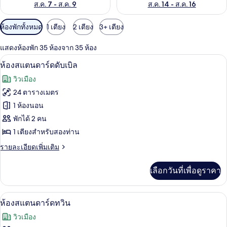
ส.ค. 7 - ส.ค. 9
ส.ค. 14 - ส.ค. 16
ตัว
ห้องพักทั้งหมด
1 เตียง
2 เตียง
3+ เตียง
กรอง
แสดงห้องพัก 35 ห้องจาก 35 ห้อง
ที่
วิวจากห้องพัก
เปิด
มี
5
ห้องสแตนดาร์ดดับเบิล
ให้
ภาพถ่าย
วิวเมือง
สำหรับ
ทั้งหมด
24 ตารางเมตร
ห้อง
ของ
1 ห้องนอน
พัก
ห้อง
พักได้ 2 คน
1 เตียงสำหรับสองท่าน
สแตนดาร์ด
ราย
รายละเอียดเพิ่มเติม
ดับเบิล
ละเอียด
เพิ่ม
เลือกวันที่เพื่อดูราคา
เติม
เกี่ยว
กับ
ตู้นิรภัยในห้องพัก, โต๊ะทำงาน, พื้นที่
เปิด
6
ห้อง
ห้องสแตนดาร์ดทวิน
สแตนดาร์ด
ภาพถ่าย
วิวเมือง
ดับเบิล