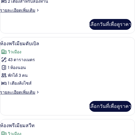
2 เตียงสำหรับสองท่าน
ดี
ราย
รายละเอียดเพิ่มเติม
ลัก
ละเอียด
ซ์
เพิ่ม
เลือกวันที่เพื่อดูราคา
เติม
ทวิน
เกี่ยว
กับ
ตู้นิรภัยในห้องพัก, โต๊ะทำงาน, พื้นที่
เปิด
8
ห้อง
ห้องพรีเมียมดับเบิล
ดี
ภาพถ่าย
วิวเมือง
ลัก
ทั้งหมด
ซ์
43 ตารางเมตร
ทวิ
ของ
1 ห้องนอน
น
ห้อง
พักได้ 3 คน
1 เตียงคิงไซส์
พรีเมียม
ราย
รายละเอียดเพิ่มเติม
ดับเบิล
ละเอียด
เพิ่ม
เลือกวันที่เพื่อดูราคา
เติม
เกี่ยว
กับ
ไดร์เป่าผม, เสื้อคลุมอาบน้ำ, รองเท้าส
เปิด
11
ห้อง
ห้องพรีเมียมสวีท
พรีเมียม
ภาพถ่าย
วิวเมือง