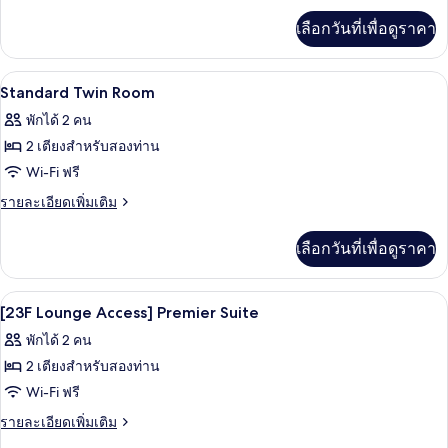
Double
เพิ่ม
Room
เลือกวันที่เพื่อดูราคา
เติม
เกี่ยว
กับ
ตู้นิรภัยในห้องพัก, โต๊ะทำงาน, พื้นที่
เปิด
5
Standard
Standard Twin Room
Double
ภาพถ่าย
พักได้ 2 คน
Room
ทั้งหมด
2 เตียงสำหรับสองท่าน
ของ
Wi-Fi ฟรี
Standard
ราย
รายละเอียดเพิ่มเติม
Twin
ละเอียด
เพิ่ม
Room
เลือกวันที่เพื่อดูราคา
เติม
เกี่ยว
กับ
ตู้นิรภัยในห้องพัก, โต๊ะทำงาน, พื้นที่
เปิด
7
Standard
[23F Lounge Access] Premier Suite
Twin
ภาพถ่าย
พักได้ 2 คน
Room
ทั้งหมด
2 เตียงสำหรับสองท่าน
ของ
Wi-Fi ฟรี
[23F
ราย
รายละเอียดเพิ่มเติม
Lounge
ละเอียด