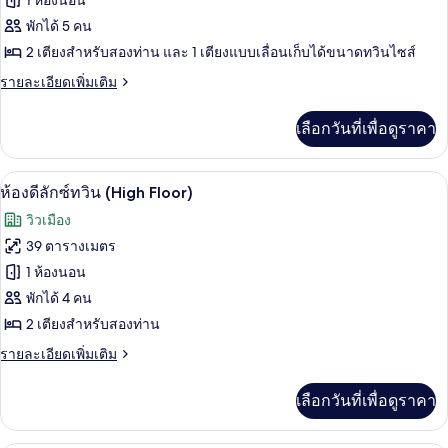
1 ห้องนอน
(High
Floor)
ห้อง
พักได้ 5 คน
2 เตียงสำหรับสองท่าน และ 1 เตียงแบบเลื่อนเก็บได้ขนาดทวินไซส์
ดี
ราย
รายละเอียดเพิ่มเติม
ลัก
ละเอียด
ซ์
เพิ่ม
เลือกวันที่เพื่อดูราคา
เติม
ทริปเปิล
เกี่ยว
(High
กับ
ตู้นิรภัยในห้องพัก, โต๊ะทำงาน, พื้นที่
เปิด
4
ห้อง
Floor)
ห้องดีลักซ์ทวิน (High Floor)
ดี
ภาพถ่าย
วิวเมือง
ลัก
ทั้งหมด
ซ์
39 ตารางเมตร
ทริปเปิล
ของ
1 ห้องนอน
(High
Floor)
ห้อง
พักได้ 4 คน
2 เตียงสำหรับสองท่าน
ดี
ราย
รายละเอียดเพิ่มเติม
ลัก
ละเอียด
ซ์
เพิ่ม
เลือกวันที่เพื่อดูราคา
เติม
ทวิน
เกี่ยว
(High
กับ