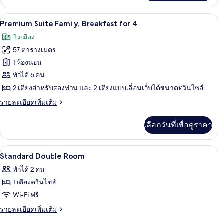
เกี่ยว
กับ
ตู้นิรภัยในห้องพัก, โต๊ะทำงาน, พื้นที่
เปิด
11
Junior
Premium Suite Family, Breakfast for 4
Suite
ภาพถ่าย
วิวเมือง
Family,
ทั้งหมด
Breakfast
57 ตารางเมตร
for
ของ
1 ห้องนอน
4
Premium
พักได้ 6 คน
Suite
2 เตียงสำหรับสองท่าน และ 2 เตียงแบบเลื่อนเก็บได้ขนาดทวินไซส์
Family,
ราย
รายละเอียดเพิ่มเติม
Breakfast
ละเอียด
for
เพิ่ม
เลือกวันที่เพื่อดูราคา
เติม
4
เกี่ยว
กับ
ตู้นิรภัยในห้องพัก, โต๊ะทำงาน, พื้นที่
เปิด
4
Premium
Standard Double Room
Suite
ภาพถ่าย
พักได้ 2 คน
Family,
ทั้งหมด
Breakfast
1 เตียงควีนไซส์
for
ของ
Wi-Fi ฟรี
4
Standard
ราย
รายละเอียดเพิ่มเติม
ละเอียด