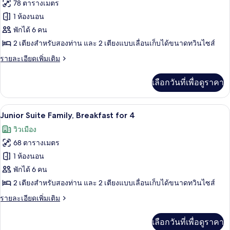
ทั้งหมด
Room
78 ตารางเมตร
3
ของ
1 ห้องนอน
People
Royal
BreakFast
พักได้ 6 คน
Suit
2 เตียงสำหรับสองท่าน และ 2 เตียงแบบเลื่อนเก็บได้ขนาดทวินไซส์
Family
ราย
รายละเอียดเพิ่มเติม
Room
ละเอียด
4
เพิ่ม
เลือกวันที่เพื่อดูราคา
เติม
People
เกี่ยว
BreakFast
กับ
ตู้นิรภัยในห้องพัก, โต๊ะทำงาน, พื้นที่
เปิด
11
Royal
Junior Suite Family, Breakfast for 4
Suit
ภาพถ่าย
วิวเมือง
Family
ทั้งหมด
Room
68 ตารางเมตร
4
ของ
1 ห้องนอน
People
Junior
BreakFast
พักได้ 6 คน
Suite
2 เตียงสำหรับสองท่าน และ 2 เตียงแบบเลื่อนเก็บได้ขนาดทวินไซส์
Family,
ราย
รายละเอียดเพิ่มเติม
Breakfast
ละเอียด
for
เพิ่ม
เลือกวันที่เพื่อดูราคา
เติม
4