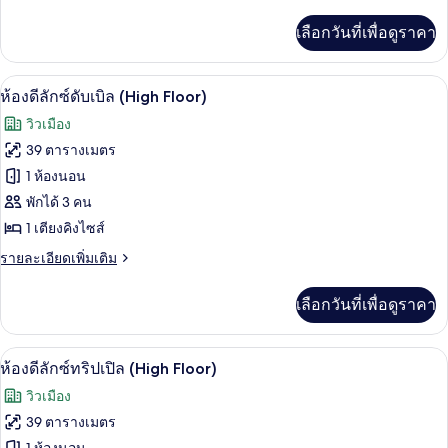
ละเอียด
เพิ่ม
เลือกวันที่เพื่อดูราคา
เติม
เกี่ยว
กับ
ตู้นิรภัยในห้องพัก, โต๊ะทำงาน, พื้นที่
เปิด
3
Premium
ห้องดีลักซ์ดับเบิล (High Floor)
Suite
ภาพถ่าย
วิวเมือง
Family
ทั้งหมด
39 ตารางเมตร
ของ
1 ห้องนอน
ห้อง
พักได้ 3 คน
1 เตียงคิงไซส์
ดี
ราย
รายละเอียดเพิ่มเติม
ลัก
ละเอียด
ซ์
เพิ่ม
เลือกวันที่เพื่อดูราคา
เติม
ดับเบิล
เกี่ยว
(High
กับ
วิวจากห้องพัก
เปิด
4
ห้อง
Floor)
ห้องดีลักซ์ทริปเปิล (High Floor)
ดี
ภาพถ่าย
วิวเมือง
ลัก
ทั้งหมด
ซ์
39 ตารางเมตร
ดับเบิล
ของ