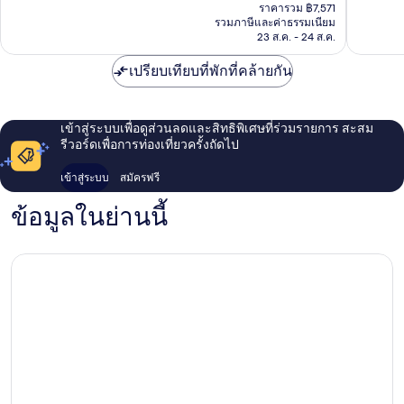
ปัจจุบัน
โทร
โทร
ที่
ที่
ราคารวม ฿7,571
คือ
รวมภาษีและค่าธรรมเนียม
ติ,
ติ,
฿6,883
23 ส.ค. - 24 ส.ค.
1,008
891
รีวิว
รีวิว
เปรียบเทียบที่พักที่คล้ายกัน
เข้าสู่ระบบเพื่อดูส่วนลดและสิทธิพิเศษที่ร่วมรายการ สะสม
รีวอร์ดเพื่อการท่องเที่ยวครั้งถัดไป
เข้าสู่ระบบ
สมัครฟรี
ข้อมูลในย่านนี้