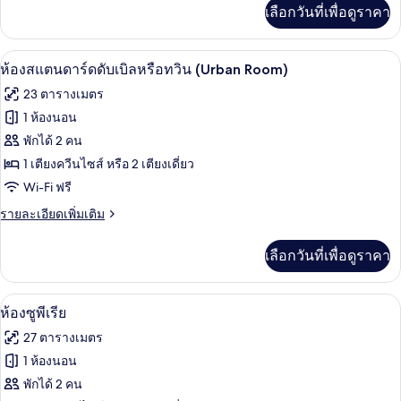
เพิ่ม
เลือกวันที่เพื่อดูราคา
เติม
เกี่ยว
กับ
ผ้านวมขนเป็ด, มินิบาร์, ตู้นิรภัยในห้อง
เปิด
4
ห้อง
ห้องสแตนดาร์ดดับเบิลหรือทวิน (Urban Room)
พัก
ภาพถ่าย
23 ตารางเมตร
ทั้งหมด
1 ห้องนอน
ของ
พักได้ 2 คน
ห้อง
1 เตียงควีนไซส์ หรือ 2 เตียงเดี่ยว
Wi-Fi ฟรี
สแตนดาร์ด
ราย
รายละเอียดเพิ่มเติม
ดับเบิล
ละเอียด
หรือ
เพิ่ม
เลือกวันที่เพื่อดูราคา
เติม
ทวิน
เกี่ยว
(Urban
กับ
ผ้านวมขนเป็ด, มินิบาร์, ตู้นิรภัยในห้อง
เปิด
6
ห้อง
Room)
ห้องซูพีเรีย
สแตนดาร์ด
ภาพถ่าย
27 ตารางเมตร
ดับเบิล
ทั้งหมด
หรือ
1 ห้องนอน
ทวิ
ของ
พักได้ 2 คน
น