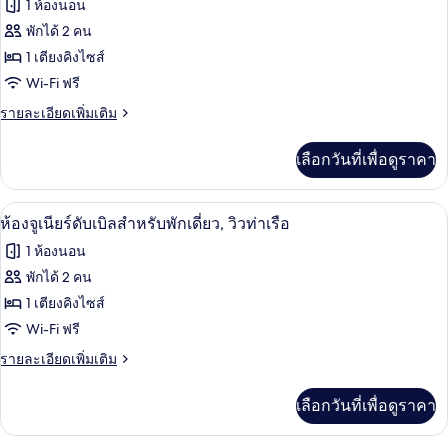
1 ห้องนอน
พี
ทั้งหมด
เรีย
พักได้ 2 คน
ซิงเกิล
ของ
1 เตียงคิงไซส์
ห้อง
Wi-Fi ฟรี
จู
ราย
รายละเอียดเพิ่มเติม
ละเอียด
เนียร์
เพิ่ม
เลือกวันที่เพื่อดูราคา
เติม
สวีท
เกี่ยว
กับ
ผ้านวมขนเป็ด, มินิบาร์, ตู้นิรภัยในห้อง
เปิด
5
ห้อง
ห้องจูเนียร์ดับเบิลสำหรับพักเดี่ยว, วิวท่าเรือ
จู
ภาพถ่าย
1 ห้องนอน
เนียร์
ทั้งหมด
สวี
พักได้ 2 คน
ท
ของ
1 เตียงคิงไซส์
ห้อง
Wi-Fi ฟรี
จู
ราย
รายละเอียดเพิ่มเติม
ละเอียด
เนียร์
เพิ่ม
เลือกวันที่เพื่อดูราคา
เติม
ดับเบิล
เกี่ยว
สำหรับ
กับ