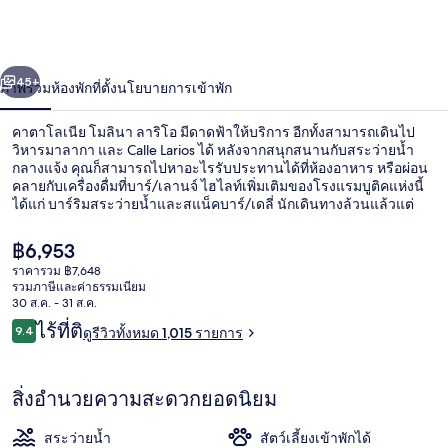
โล
เนีย
่อน
ถัดไป
น้า
45+
ภาพรวม
ห้องพัก
ที่ตั้ง
นโยบายการเข้าพัก
โม
ลินา
คาตาโลเนีย โมลินา ลาริโอ มีดาดฟ้าให้บริการ อีกทั้งสามารถเดินไป
วิหารมาลากา และ Calle Larios ได้ หลังจากสนุกสนานกับสระว่ายน้ำ
ลา
กลางแจ้ง คุณก็สามารถไปหาอะไรรับประทานได้ที่ห้องอาหาร หรือผ่อน
คลายกับเครื่องดื่มที่บาร์/เลานจ์ ไฮไลท์เพิ่มเติมของโรงแรมบูติคแห่งนี้
ได้แก่ บาร์ริมสระว่ายน้ำและสแน็คบาร์/เดลี่ นักเดินทางล้วนแล้วแต่
ริโอ
ประทับใจพนักงานและบาร์ ใกล้ขนส่งสาธารณะ: เดิน 2 นาทีถึง สถานี
La Marina และ 11 นาทีถึง สถานี La Malagueta
ราคา
฿6,953
ปัจจุบัน
ราคารวม ฿7,648
฿6,953
รวมภาษีและค่าธรรมเนียม
ร้านอาหาร
30 ส.ค. - 31 ส.ค.
รีวิว
ไร้ที่ติ
9.4
ดูรีวิวทั้งหมด 1,015 รายการ
9.4 จาก 10
สิ่งอำนวยความสะดวกยอดนิยม
สระว่ายน้ำ
สัตว์เลี้ยงเข้าพักได้