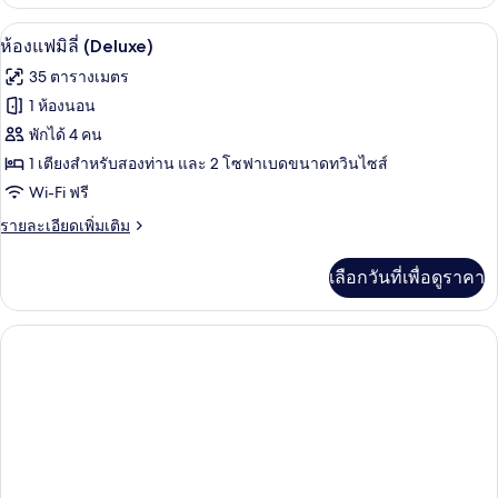
เกี่ยว
or
กับ
ผ้านวมขนเป็ด, มินิบาร์, ตู้นิรภัยในห้อง
เปิด
5
Deluxe
2
ห้องแฟมิลี่ (Deluxe)
Room,
ภาพถ่าย
Twin
35 ตารางเมตร
1
Beds
ทั้งหมด
Double
1 ห้องนอน
or
ของ
พักได้ 4 คน
2
Twin
ห้อง
1 เตียงสำหรับสองท่าน และ 2 โซฟาเบดขนาดทวินไซส์
Beds
Wi-Fi ฟรี
แฟ
ราย
รายละเอียดเพิ่มเติม
มิ
ละเอียด
ลี่
เพิ่ม
เลือกวันที่เพื่อดูราคา
เติม
(Deluxe)
เกี่ยว
กับ
ห้อง
แฟ
มิ
ลี่
(Deluxe)