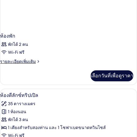
ห้องพัก
พักได้ 2 คน
Wi-Fi ฟรี
ราย
รายละเอียดเพิ่มเติม
ละเอียด
เพิ่ม
เลือกวันที่เพื่อดูราคา
เติม
เกี่ยว
กับ
ผ้านวมขนเป็ด, มินิบาร์, ตู้นิรภัยในห้อง
เปิด
5
ห้อง
ห้องดีลักซ์ทริปเปิล
พัก
ภาพถ่าย
35 ตารางเมตร
ทั้งหมด
1 ห้องนอน
ของ
พักได้ 3 คน
ห้อง
1 เตียงสำหรับสองท่าน และ 1 โซฟาเบดขนาดทวินไซส์
Wi-Fi ฟรี