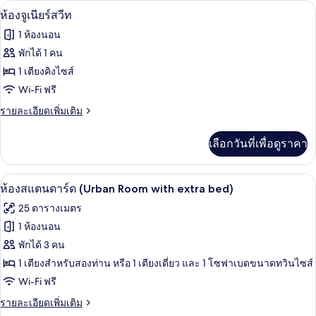
ผ้านวมขนเป็ด, มินิบาร์, ตู้นิรภัยในห้อง
เปิด
5
ห้อง
ห้องจูเนียร์สวีท
พัก
จู
ภาพถ่าย
1 ห้องนอน
เนียร์
เดี่ยว,
ทั้งหมด
ดับเบิล
พักได้ 1 คน
วิว
สำหรับ
ของ
1 เตียงคิงไซส์
พัก
ท่าเรือ
เดี่ยว,
ห้อง
Wi-Fi ฟรี
วิว
จู
ราย
รายละเอียดเพิ่มเติม
ท่าเรือ
ละเอียด
เนียร์
เพิ่ม
เลือกวันที่เพื่อดูราคา
เติม
สวีท
เกี่ยว
กับ
ผ้านวมขนเป็ด, มินิบาร์, ตู้นิรภัยในห้อง
เปิด
4
ห้อง
ห้องสแตนดาร์ด (Urban Room with extra bed)
จู
ภาพถ่าย
25 ตารางเมตร
เนียร์
ทั้งหมด
สวี
1 ห้องนอน
ท
ของ
พักได้ 3 คน
ห้อง
1 เตียงสำหรับสองท่าน หรือ 1 เตียงเดี่ยว และ 1 โซฟาเบดขนาดทวินไซส์
Wi-Fi ฟรี
สแตนดาร์ด
(Urban
ราย
รายละเอียดเพิ่มเติม
ละเอียด