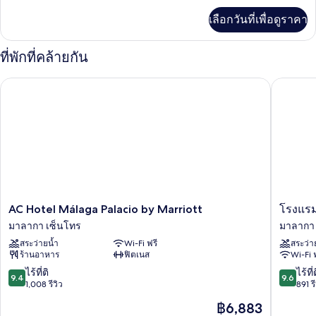
Room
เพิ่ม
with
เลือกวันที่เพื่อดูราคา
เติม
extra
เกี่ยว
กับ
bed)
ที่พักที่คล้ายกัน
ห้อง
สแตนดาร์ด
AC Hotel Málaga Palacio by Marriott
โรงแรม 
(Urban
Room
with
extra
bed)
AC
โรงแรม
AC Hotel Málaga Palacio by Marriott
โรงแรม
Hotel
Only
มาลากา เซ็นโทร
มาลากา 
Málaga
YOU
สระว่ายน้ำ
Wi-Fi ฟรี
สระว่า
Palacio
มา
ร้านอาหาร
ฟิตเนส
Wi-Fi 
by
ลาก้
Marriott
า
9.4
9.6
ไร้ที่ติ
ไร้ที่
9.4
9.6
มาลา
มาลา
จาก
จาก
1,008 รีวิว
891 รี
กา
กา
10,
10,
ราคา
฿6,883
เซ็น
เซ็น
ไร้
ไร้