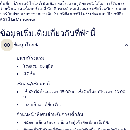
ดื่มที่บาร์/เลานจ์ ไฮไลท์เพิ่มเติมของโรงแรมบูติคแห่งนี้ ได้แก่ บาร์ริมสระ
ว่ายน้ำและสแน็คบาร์/เดลี่ นักเดินทางล้วนแล้วแต่ประทับใจพนักงานและ
บาร์ ใกล้ขนส่งสาธารณะ: เดิน 2 นาทีถึง สถานี La Marina และ 11 นาทีถึง
สถานี La Malagueta
ข้อมูลเพิ่มเติมเกี่ยวกับที่พักนี้
ข้อมูลโดยย่อ
ขนาดโรงแรม
โรงแรม 103 ยูนิต
มี 7 ชั้น
เช็กอิน/เช็กเอาต์
เช็กอินได้ตั้งแต่เวลา: 15:00 น., เช็กอินได้จนถึงเวลา: 23:00
น.
เวลาเช็กเอาต์คือ เที่ยง
คำแนะนำพิเศษสำหรับการเช็กอิน
พนักงานต้อนรับจะรอต้อนรับผู้เข้าพักเมื่อมาถึงที่พัก
ข้อมูลที่ให้ไว้โดยที่พักอาจแปลโดยใช้เครื่องมือแปลอัตโนมัติ