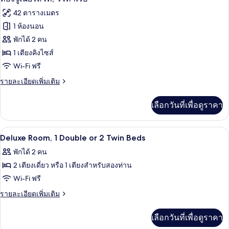
1
ดี
ภาพถ่าย
42 ตารางเมตร
เตียง
ลัก
ทั้งหมด
ซ์,
1 ห้องนอน
หรือ
เตียง
ของ
พักได้ 2 คน
ใหญ่
เตียง
1
ห้อง
1 เตียงคิงไซส์
เดี่ยว
เตียง
Wi-Fi ฟรี
จู
หรือ
2
เตียง
ราย
รายละเอียดเพิ่มเติม
เนียร์
เตียง
เดี่ยว
ละเอียด
สวีท,
2
เพิ่ม
เลือกวันที่เพื่อดูราคา
เตียง
เติม
วิว
เกี่ยว
ท่าเรือ
กับ
ผ้านวมขนเป็ด, มินิบาร์, ตู้นิรภัยในห้อง
เปิด
5
ห้อง
Deluxe Room, 1 Double or 2 Twin Beds
จู
ภาพถ่าย
พักได้ 2 คน
เนียร์
ทั้งหมด
สวี
2 เตียงเดี่ยว หรือ 1 เตียงสำหรับสองท่าน
ท,
ของ
Wi-Fi ฟรี
วิว
Deluxe
ท่าเรือ
ราย
รายละเอียดเพิ่มเติม
Room,
ละเอียด
เพิ่ม
1
เลือกวันที่เพื่อดูราคา
เติม
Double