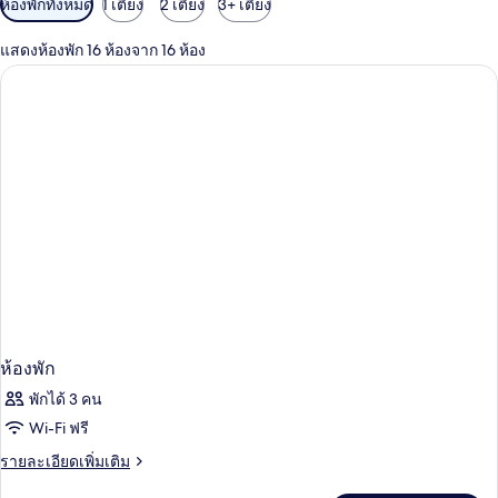
ห้องพักทั้งหมด
1 เตียง
2 เตียง
3+ เตียง
กรอง
แสดงห้องพัก 16 ห้องจาก 16 ห้อง
ที่
มี
ให้
สำหรับ
ห้อง
พัก
ห้องพัก
พักได้ 3 คน
Wi-Fi ฟรี
ราย
รายละเอียดเพิ่มเติม
ละเอียด