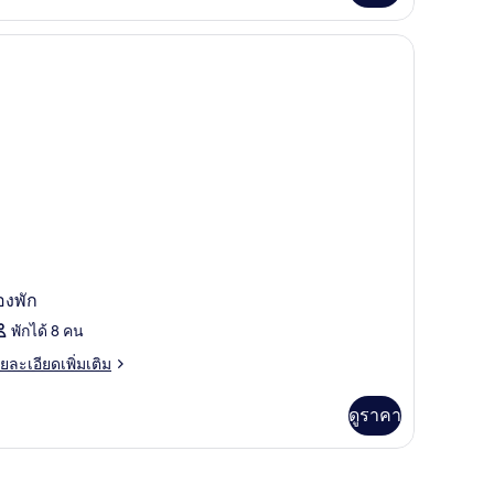
อง
เก็บเสียง
อง
ลาส
อน,
ับเบิล
เบียง,
ือ
ว
ะเล
อง
น,
เบียง,
เล
องพัก
พักได้ 8 คน
ย
ยละเอียดเพิ่มเติม
เอียด
่ม
ดูราคา
ิม
่ยว
อง