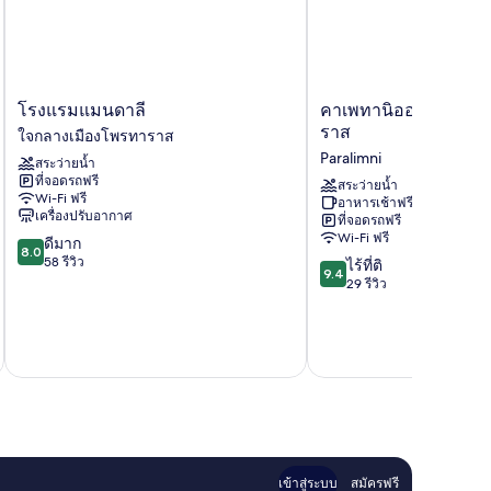
โรงแรม
คา
โรงแรมแมนดาลี
คาเพทานิออส เบย์ โร
แมน
เพ
ราส
ใจกลางเมืองโพรทาราส
ดาลี
ทา
Paralimni
สระว่ายน้ำ
ใจกลาง
นิ
ที่จอดรถฟรี
เมือง
ออส
สระว่ายน้ำ
Wi-Fi ฟรี
อาหารเช้าฟรี
โพร
เบย์
เครื่องปรับอากาศ
ที่จอดรถฟรี
ทา
โรงแรม
Wi-Fi ฟรี
8.0
ดีมาก
ราส
โพร
8.0
จาก
58 รีวิว
9.4
ทา
ไร้ที่ติ
9.4
10,
จาก
ราส
29 รีวิว
ดี
10,
Paralimni
มาก,
ไร้
58
ที่
รีวิว
ติ,
29
รีวิว
เข้าสู่ระบบ
สมัครฟรี