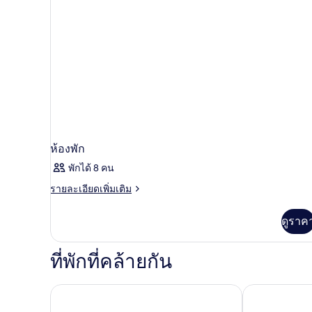
ห้องพัก
พักได้ 8 คน
ราย
รายละเอียดเพิ่มเติม
ละเอียด
เพิ่ม
ดูราค
เติม
เกี่ยว
กับ
ที่พักที่คล้ายกัน
ห้อง
พัก
Silver Sands Beach Hotel
Tsokkos Prota