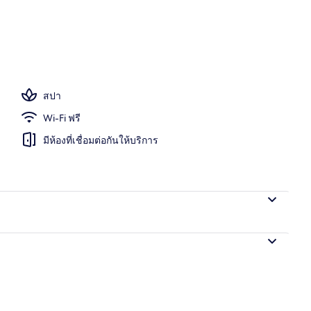
ร่ม, สระว่ายน้ำกลางแจ้งเปิดตามฤดูกาล, ร่มริมสระว่ายน้ำ
สปา
Wi-Fi ฟรี
มีห้องที่เชื่อมต่อกันให้บริการ