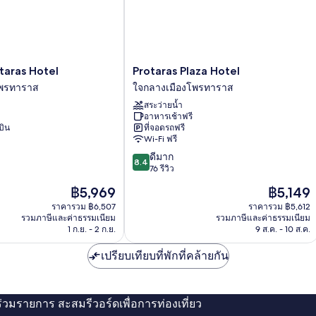
Protaras
taras Hotel
Protaras Plaza Hotel
Plaza
โพรทาราส
ใจกลางเมืองโพรทาราส
Hotel
สระว่ายน้ำ
ใจกลาง
อาหารเช้าฟรี
เมือง
บิน
ที่จอดรถฟรี
โพร
Wi-Fi ฟรี
ทา
8.4
ดีมาก
ราส
8.4
จาก
76 รีวิว
10,
ราคา
ราคา
฿5,969
฿5,149
ดี
ปัจจุบัน
ปัจจุบัน
มาก,
ราคารวม ฿6,507
ราคารวม ฿5,612
คือ
คือ
รวมภาษีและค่าธรรมเนียม
รวมภาษีและค่าธรรมเนียม
76
฿5,969
฿5,149
1 ก.ย. - 2 ก.ย.
9 ส.ค. - 10 ส.ค.
รีวิว
เปรียบเทียบที่พักที่คล้ายกัน
่ร่วมรายการ สะสมรีวอร์ดเพื่อการท่องเที่ยว