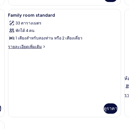
ห้อง
กับ
1
1
คลาส
ห้
โต๊ะทำงาน, ผ้าม่านกันแสง, ห้องเก็บเสียง
สิ
มินิบาร์, โต๊ะทำงาน, ผ้าม่านกันแสง, ห้อง
เปิด
ห้อง
ห้
1
ค
Family room standard
กดับเบิล
สิ
ภาพถ่าย
นอน,
น
หรือ
33 ตารางเมตร
กด
ทวิ
ทั้งหมด
ระเบียง,
ระ
หร
พักได้ 4 คน
น,
ทวิ
ของ
1
เห็น
1 เตียงสำหรับสองท่าน หรือ 2 เตียงเดี่ยว
วิ
น,
ห้อง
Family
1
วิว
ราย
ท
รายละเอียดเพิ่มเติม
นอน,
ห้
room
ละเอียด
ระเบียง,
ทะเล
นอ
เพิ่ม
standard
เห็น
ระ
เติม
บาง
วิว
วิว
เกี่ยว
ทะเล
ทะ
ส่วน
กับ
บาง
Family
ห้
ส่วน
room
standard
รา
รา
ละ
เพิ
า
ดูราคา
เต
เกี
กับ
ห้