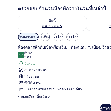
ตรวจสอบจำนวนห้องพักว่างในวันที่เหล่านี้
ตรวจสอบจำนวนห้องพักว่างในคืนนี้ ส.ค. 8 - ส.ค. 9
ตรวจสอบจำนวนห้
คืนนี้
ส.ค. 8 - ส.ค. 9
ส
ตัว
ห้องพักทั้งหมด
1 เตียง
2 เตียง
3+ เตียง
กรอง
มินิบาร์, โต๊ะทำงาน, ผ้าม่านกันแ
เปิด
4
ห้องคลาสสิกดับเบิลหรือทวิน, 1 ห้องนอน, ระเบียง, วิวส
ที่
ภาพถ่าย
ดีมาก
มี
8.0
8.0 จาก 10
(9
9 รีวิว
ทั้งหมด
ให้
รีวิว)
วิวสวน
ของ
สำหรับ
30 ตารางเมตร
ห้อง
ห้อง
1 ห้องนอน
พัก
คลาส
พักได้ 3 คน
สิ
1 เตียงสำหรับสองท่าน หรือ 2 เตียงเดี่ยว
กดับเบิล
ราย
รายละเอียดเพิ่มเติม
ละเอียด
หรือ
เพิ่ม
ดูราค
ทวิน,
เติม