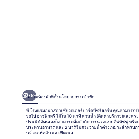
มอ
นา
ส
ตา
เซียว
อ
เต
อร์
78+
ภาพรวม
ห้องพัก
ที่ตั้ง
นโยบายการเข้าพัก
ปาร์ค
ที่ โรงแรมอนาสตาเซียวอเตอร์ปาร์คบีชรีสอร์ท คุณสามารถร่
บี
รถไป อ่าวฟิกทรี ได้ใน 10 นาที สวนน้ำ (คิดค่าบริการ)และสระ
ปรนนิบัติตนเองก็สามารถดื่มด่ำกับการนวดแบบดีพทิชชู ทรีทเม
ชรี
ประทานอาหาร และ 2 บาร์ริมสระว่ายน้ำต่างเหมาะสำหรับการดื่ม
นจ์ เฮลท์คลับ และฟิตเนส
สอร์ท