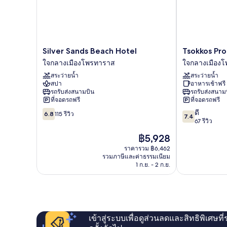
Silver
Tsokkos
Silver Sands Beach Hotel
Tsokkos Pro
Sands
Protaras
ใจกลางเมืองโพรทาราส
ใจกลางเมือง
Beach
Hotel
สระว่ายน้ำ
สระว่ายน้ำ
Hotel
ใจกลาง
สปา
อาหารเช้าฟรี
ใจกลาง
เมือง
รถรับส่งสนามบิน
รถรับส่งสนาม
เมือง
โพร
ที่จอดรถฟรี
ที่จอดรถฟรี
โพร
ทา
6.8
7.4
ดี
ทา
ราส
6.8
115 รีวิว
7.4
จาก
จาก
67 รีวิว
ราส
10,
10,
ราคา
฿5,928
115
ดี,
ปัจจุบัน
รีวิว
67
ราคารวม ฿6,462
คือ
รวมภาษีและค่าธรรมเนียม
รีวิว
฿5,928
1 ก.ย. - 2 ก.ย.
เข้าสู่ระบบเพื่อดูส่วนลดและสิทธิพิเศษที