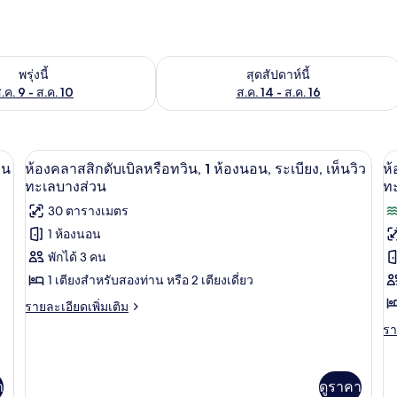
องพักว่างในพรุ่งนี้ ส.ค. 9 - ส.ค. 10
ตรวจสอบจำนวนห้องพักว่างในสุดสัปดาห์นี
พรุ่งนี้
สุดสัปดาห์นี้
.ค. 9 - ส.ค. 10
ส.ค. 14 - ส.ค. 16
สง, ห้องเก็บเสียง
มินิบาร์, โต๊ะทำงาน, ผ้าม่านกันแสง, ห้อง
เปิด
เป
7
วน
ห้องคลาสสิกดับเบิลหรือทวิน, 1 ห้องนอน, ระเบียง, เห็นวิว
ห้
ภาพถ่าย
ภ
ทะเลบางส่วน
ท
ทั้งหมด
30 ตารางเมตร
ทั
1 ห้องนอน
ของ
ข
พักได้ 3 คน
ห้อง
ห้
1 เตียงสำหรับสองท่าน หรือ 2 เตียงเดี่ยว
คลาส
ค
ราย
รายละเอียดเพิ่มเติม
สิ
สิ
ละเอียด
รา
รา
เพิ่ม
กดับเบิล
กด
ละ
เติม
เพิ
หรือ
หร
เกี่ยว
เต
กับ
า
ดูราคา
ทวิน,
ทว
เกี