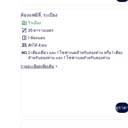
เกี่ยว
1
กับ
ห้องแฟมิลี่, ระเบียง | มินิบาร์, 
เปิด
ห้อง
5
ห้อง
ห้องแฟมิลี่, ระเบียง
คลาส
ภาพถ่าย
นอน,
วิวเมือง
สิ
ทั้งหมด
ระเบียง,
กดับเบิล
35 ตารางเมตร
หรือ
ของ
วิว
1 ห้องนอน
ทวิ
น,
ห้อง
พักได้ 4 คน
สวน
1
2 เตียงเดี่ยว และ 1 โซฟาเบดสำหรับสองท่าน หรือ 1 เตียง
แฟ
ห้อง
สำหรับสองท่าน และ 1 โซฟาเบดสำหรับสองท่าน
นอน,
มิ
ระเบียง,
ราย
รายละเอียดเพิ่มเติม
ลี่,
วิว
ละเอียด
สวน
เพิ่ม
ระเบียง
เติม
เกี่ยว
กับ
ห้อง
แฟ
มิ
ดูราค
ลี่,
ระเบียง