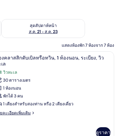
้ ส.ค. 14 - ส.ค. 16
ตรวจสอบจำนวนห้องพักว่างในสุดสัปดาห์หน้า ส.ค. 21 - ส.ค. 23
สุดสัปดาห์หน้า
ส.ค. 21 - ส.ค. 23
แสดงห้องพัก 7 ห้องจาก 7 ห้อง
เก็บเสียง
ห้องคลาสสิกดับเบิลหรือทวิน, 1 ห้องนอน, ระเบียง,
ิด
9
องคลาสสิกดับเบิลหรือทวิน, 1 ห้องนอน, ระเบียง, วิว
าพถ่าย
ะเล
้งหมด
วิวทะเล
30 ตารางเมตร
อง
1 ห้องนอน
อง
พักได้ 3 คน
ลาส
1 เตียงสำหรับสองท่าน หรือ 2 เตียงเดี่ยว
ย
ยละเอียดเพิ่มเติม
ับเบิล
เอียด
่ม
ือ
ิม
ดูราคา
ิน,
่ยว