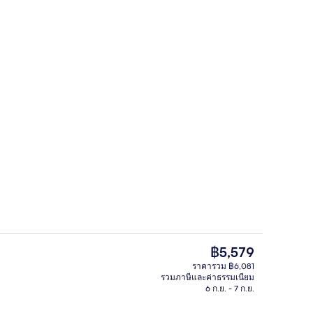
ล็อบบี้
ราคา
฿5,579
ปัจจุบัน
ราคารวม ฿6,081
฿5,579
รวมภาษีและค่าธรรมเนียม
บริเวณนั่งเล่นที่ล็อบบี้
6 ก.ย. - 7 ก.ย.