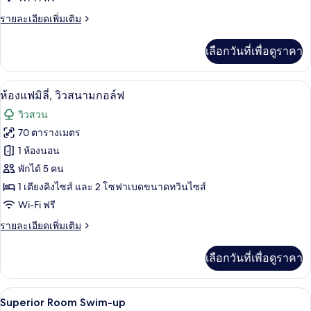
เรีย,
ราย
รายละเอียดเพิ่มเติม
วิว
ละเอียด
เพิ่ม
ทะเล
เลือกวันที่เพื่อดูราคา
เติม
เกี่ยว
กับ
ห้องแฟมิลี่, วิวสนามกอล์ฟ | บริเวณนั่งเล
เปิด
7
ห้อง
ห้องแฟมิลี่, วิวสนามกอล์ฟ
ซู
ภาพถ่าย
วิวสวน
พี
ทั้งหมด
เรีย,
70 ตารางเมตร
วิว
ของ
1 ห้องนอน
ทะเล
ห้อง
พักได้ 5 คน
1 เตียงคิงไซส์ และ 2 โซฟาเบดขนาดทวินไซส์
แฟ
Wi-Fi ฟรี
มิ
ราย
รายละเอียดเพิ่มเติม
ลี่,
ละเอียด
วิว
เพิ่ม
เลือกวันที่เพื่อดูราคา
เติม
สนาม
เกี่ยว
กับ
กอล์ฟ
เครื่องนอนระดับพรีเมียม, มินิบาร์ฟรี, ตู
เปิด
5
ห้อง
Superior Room Swim-up