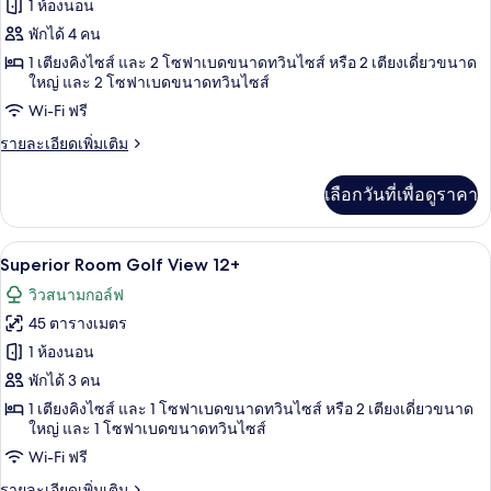
ทั้งหมด
up
1 ห้องนอน
ของ
พักได้ 4 คน
Lagoon
1 เตียงคิงไซส์ และ 2 โซฟาเบดขนาดทวินไซส์ หรือ 2 เตียงเดี่ยวขนาด
ใหญ่ และ 2 โซฟาเบดขนาดทวินไซส์
Beach
Swim-
Wi-Fi ฟรี
up
ราย
รายละเอียดเพิ่มเติม
ละเอียด
เพิ่ม
เลือกวันที่เพื่อดูราคา
เติม
เกี่ยว
กับ
เครื่องนอนระดับพรีเมียม, มินิบาร์ฟรี, ตู
เปิด
5
Lagoon
Superior Room Golf View 12+
Beach
ภาพถ่าย
วิวสนามกอล์ฟ
Swim-
ทั้งหมด
up
45 ตารางเมตร
ของ
1 ห้องนอน
Superior
พักได้ 3 คน
Room
1 เตียงคิงไซส์ และ 1 โซฟาเบดขนาดทวินไซส์ หรือ 2 เตียงเดี่ยวขนาด
Golf
ใหญ่ และ 1 โซฟาเบดขนาดทวินไซส์
View
Wi-Fi ฟรี
12+
ราย
รายละเอียดเพิ่มเติม