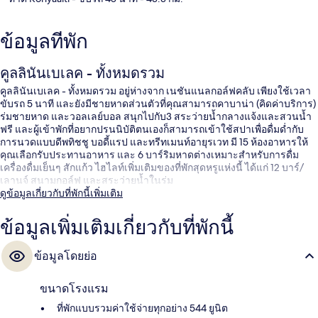
ข้อมูลที่พัก
คูลลินันเบเลค - ทั้งหมดรวม
คูลลินันเบเลค - ทั้งหมดรวม อยู่ห่างจาก เนชันแนลกอล์ฟคลับ เพียงใช้เวลา
ขับรถ 5 นาที และยังมีชายหาดส่วนตัวที่คุณสามารถคาบาน่า (คิดค่าบริการ)
ร่มชายหาด และวอลเลย์บอล สนุกไปกับ3 สระว่ายน้ำกลางแจ้งและสวนน้ำ
ฟรี และผู้เข้าพักที่อยากปรนนิบัติตนเองก็สามารถเข้าใช้สปาเพื่อดื่มด่ำกับ
การนวดแบบดีพทิชชู บอดี้แรป และทรีทเมนท์อายุรเวท มี 15 ห้องอาหารให้
คุณเลือกรับประทานอาหาร และ 6 บาร์ริมหาดต่างเหมาะสำหรับการดื่ม
เครื่องดื่มเย็นๆ สักแก้ว ไฮไลท์เพิ่มเติมของที่พักสุดหรูแห่งนี้ ได้แก่ 12 บาร์/
เลานจ์ สนามกอล์ฟ และสระว่ายน้ำในร่ม
ดูข้อมูลเกี่ยวกับที่พักนี้เพิ่มเติม
ข้อมูลเพิ่มเติมเกี่ยวกับที่พักนี้
ข้อมูลโดยย่อ
ขนาดโรงแรม
ที่พักแบบรวมค่าใช้จ่ายทุกอย่าง 544 ยูนิต