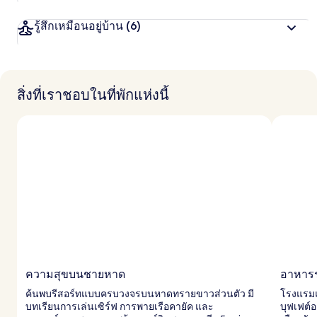
รู้สึกเหมือนอยู่บ้าน
(6)
สิ่งที่เราชอบในที่พักแห่งนี้
ความสุขบนชายหาด
อาหาร
ค้นพบรีสอร์ทแบบครบวงจรบนหาดทรายขาวส่วนตัว มี
โรงแรมแห
บทเรียนการเล่นเซิร์ฟ การพายเรือคายัค และ
บุฟเฟต์