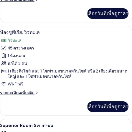
ละเอียด
เพิ่ม
เลือกวันที่เพื่อดูราคา
เติม
เกี่ยว
กับ
วิวจากห้องพัก
เปิด
5
Superior
ห้องซูพีเรีย, วิวทะเล
Room
ภาพถ่าย
วิวทะเล
Golf
ทั้งหมด
View
45 ตารางเมตร
12+
ของ
1 ห้องนอน
ห้อง
พักได้ 3 คน
1 เตียงคิงไซส์ และ 1 โซฟาเบดขนาดทวินไซส์ หรือ 2 เตียงเดี่ยวขนาด
ซู
ใหญ่ และ 1 โซฟาเบดขนาดทวินไซส์
พี
Wi-Fi ฟรี
เรีย,
ราย
รายละเอียดเพิ่มเติม
วิว
ละเอียด
เพิ่ม
ทะเล
เลือกวันที่เพื่อดูราคา
เติม
เกี่ยว
กับ
เครื่องนอนระดับพรีเมียม, มินิบาร์ฟรี, ตู
เปิด
5
ห้อง
Superior Room Swim-up
ซู
ภาพถ่าย