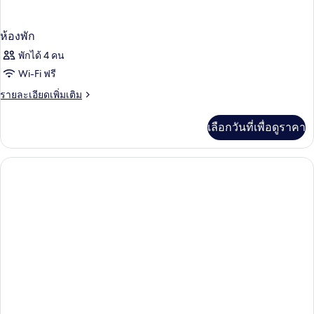
ห้องพัก
พักได้ 4 คน
Wi-Fi ฟรี
ราย
รายละเอียดเพิ่มเติม
ละเอียด
เพิ่ม
เลือกวันที่เพื่อดูราคา
เติม
เกี่ยว
กับ
ห้อง
พัก