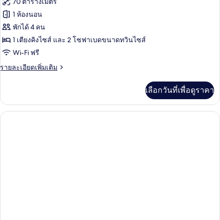
70 ตารางเมตร
up
ของ
1 ห้องนอน
ห้อง
พักได้ 4 คน
1 เตียงคิงไซส์ และ 2 โซฟาเบดขนาดทวินไซส์
แฟ
Wi-Fi ฟรี
มิ
ราย
รายละเอียดเพิ่มเติม
ลี่,
ละเอียด
วิว
เพิ่ม
เลือกวันที่เพื่อดูราคา
เติม
ทะเล
เกี่ยว
กับ
ห้อง
แฟ
มิ
ลี่,
วิว
ทะเล