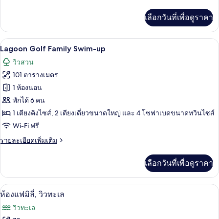
ละเอียด
สวีท,
เพิ่ม
เลือกวันที่เพื่อดูราคา
เติม
อ่าง
เกี่ยว
กับ
น้ำวน
Lagoon Golf Family Swim-up | เครื่องนอ
เปิด
5
ห้อง
Lagoon Golf Family Swim-up
แฟ
ภาพถ่าย
วิวสวน
มิ
ทั้งหมด
ลี่
101 ตารางเมตร
สวี
ของ
1 ห้องนอน
ท,
Lagoon
อ่าง
พักได้ 6 คน
น้ำวน
Golf
1 เตียงคิงไซส์, 2 เตียงเดี่ยวขนาดใหญ่ และ 4 โซฟาเบดขนาดทวินไซส์
Family
Wi-Fi ฟรี
Swim-
ราย
รายละเอียดเพิ่มเติม
up
ละเอียด
เพิ่ม
เลือกวันที่เพื่อดูราคา
เติม
เกี่ยว
กับ
ห้องแฟมิลี่, วิวทะเล | วิวจากห้องพัก
เปิด
5
Lagoon
ห้องแฟมิลี่, วิวทะเล
Golf
ภาพถ่าย
วิวทะเล
Family
ทั้งหมด
Swim-