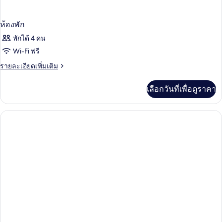
ห้องพัก
พักได้ 4 คน
Wi-Fi ฟรี
ราย
รายละเอียดเพิ่มเติม
ละเอียด
เพิ่ม
เลือกวันที่เพื่อดูราคา
เติม
เกี่ยว
กับ
ห้อง
พัก