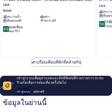
ซอส
บา
เซส
Lara
พรี
รุต
Belek
สระว่า
เมี่
คอลเล
ที่จอด
ยม
สระว่ายน้ำ
สปา
คชั่น-
ที่จอดรถฟรี
Wi-Fi ฟรี
เบ
อัลต
9.6
ไร้ที่
9.6
เลก
ร้า
จาก
1,003
9.2
ยอดเยี่ยม
9.2
-
ออล
10,
จาก
466 รีวิว
ดิ
อิน
ไร้
10,
แลนด์
คลู
ที่
ยอด
ออฟ
ซีฟ
ติ,
เยี่ยม,
เล
Lara
1,003
466
เจน
รีวิว
รีวิว
ด์ส
แอ็ค
เปรียบเทียบที่พักที่คล้ายกัน
เซส
Belek
เข้าสู่ระบบเพื่อดูส่วนลดและสิทธิพิเศษที่ร่วมรายการ สะสม
รีวอร์ดเพื่อการท่องเที่ยวครั้งถัดไป
เข้าสู่ระบบ
สมัครฟรี
ข้อมูลในย่านนี้