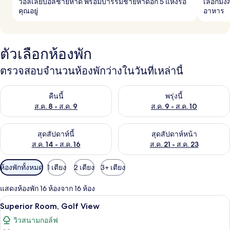
วอลเลย์บอลชายหาด พร้อมบาร์ริมชายหาดอีก 5 แห่งรอ
เลือกมั
คุณอยู่
อาหาร
ตัวเลือกห้องพัก
ตรวจสอบจำนวนห้องพักว่างในวันที่เหล่านี้
ตรวจสอบจำนวนห้องพักว่างในคืนนี้ ส.ค. 8 - ส.ค. 9
ตรวจสอบจำนวนห้องพักว่างในพรุ่ง
คืนนี้
พรุ่งนี้
ส.ค. 8 - ส.ค. 9
ส.ค. 9 - ส.ค. 10
ตรวจสอบจำนวนห้องพักว่างในสุดสัปดาห์นี้ ส.ค. 14 - ส.ค. 16
ตรวจสอบจำนวนห้องพักว่างในสุดส
สุดสัปดาห์นี้
สุดสัปดาห์หน้า
ส.ค. 14 - ส.ค. 16
ส.ค. 21 - ส.ค. 23
ตัว
ห้องพักทั้งหมด
1 เตียง
2 เตียง
3+ เตียง
กรอง
แสดงห้องพัก 16 ห้องจาก 16 ห้อง
ที่
เครื่องนอนระดับพรีเมียม, มินิบาร์ฟรี, ตู
เปิด
มี
5
Superior Room, Golf View
ให้
ภาพถ่าย
วิวสนามกอล์ฟ
สำหรับ