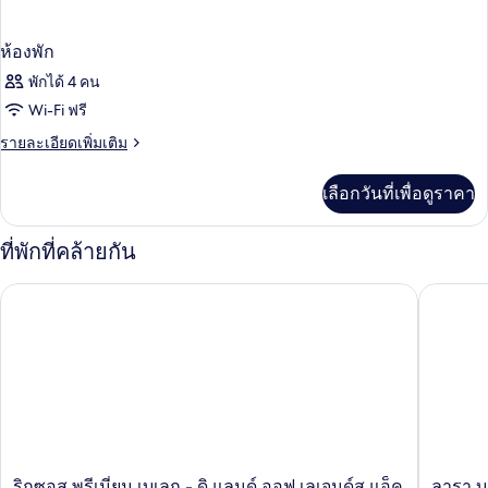
ห้องพัก
พักได้ 4 คน
Wi-Fi ฟรี
ราย
รายละเอียดเพิ่มเติม
ละเอียด
เพิ่ม
เลือกวันที่เพื่อดูราคา
เติม
เกี่ยว
กับ
ที่พักที่คล้ายกัน
ห้อง
พัก
ริกซอส พรีเมี่ยม เบเลก - ดิ แลนด์ ออฟ เลเจนด์ส แอ็คเซส
ลารา บาร
ริก
ลารา
ริกซอส พรีเมี่ยม เบเลก - ดิ แลนด์ ออฟ เลเจนด์ส แอ็ค
ลารา บา