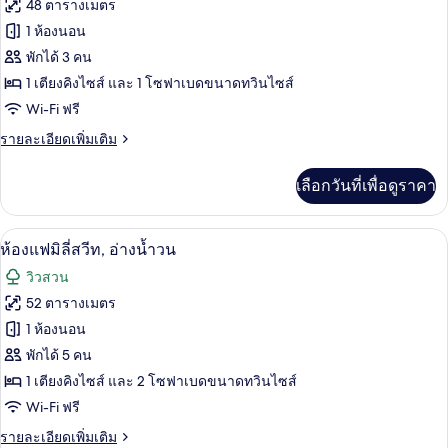
48 ตารางเมตร
พี
ทั้งหมด
เรีย,
1 ห้องนอน
วิว
ของ
พักได้ 3 คน
ทะเล
Superior
1 เตียงคิงไซส์ และ 1 โซฟาเบดขนาดทวินไซส์
Room
Wi-Fi ฟรี
Swim-
ราย
รายละเอียดเพิ่มเติม
up
ละเอียด
เพิ่ม
เลือกวันที่เพื่อดูราคา
เติม
เกี่ยว
กับ
ห้องแฟมิลี่สวีท, อ่างน้ำวน | วิวจากห้องพ
เปิด
5
Superior
ห้องแฟมิลี่สวีท, อ่างน้ำวน
Room
ภาพถ่าย
วิวสวน
Swim-
ทั้งหมด
up
52 ตารางเมตร
ของ
1 ห้องนอน
ห้อง
พักได้ 5 คน
1 เตียงคิงไซส์ และ 2 โซฟาเบดขนาดทวินไซส์
แฟ
Wi-Fi ฟรี
มิ
ราย
รายละเอียดเพิ่มเติม
ลี่