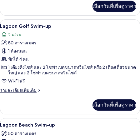
เพิ่ม
เลือกวันที่เพื่อดูราคา
เติม
เกี่ยว
กับ
เครื่องนอนระดับพรีเมียม, มินิบาร์ฟรี, ตู
เปิด
5
Superior
Lagoon Golf Swim-up
Duplex
ภาพถ่าย
วิวสวน
Swim-
ทั้งหมด
up
50 ตารางเมตร
ของ
1 ห้องนอน
Lagoon
พักได้ 4 คน
Golf
1 เตียงคิงไซส์ และ 2 โซฟาเบดขนาดทวินไซส์ หรือ 2 เตียงเดี่ยวขนาด
Swim-
ใหญ่ และ 2 โซฟาเบดขนาดทวินไซส์
up
Wi-Fi ฟรี
ราย
รายละเอียดเพิ่มเติม
ละเอียด
เพิ่ม
เลือกวันที่เพื่อดูราคา
เติม
เกี่ยว
กับ
Lagoon Beach Swim-up | วิวจากห้องพั
เปิด
5
Lagoon
Lagoon Beach Swim-up
Golf
ภาพถ่าย
50 ตารางเมตร
Swim-