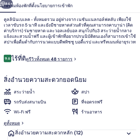
น้า
84+
-
ภาพรวม
ห้องพัก
ที่ตั้ง
นโยบายการเข้าพัก
ทั้งหมด
คูลลินันเบเลค - ทั้งหมดรวม อยู่ห่างจาก เนชันแนลกอล์ฟคลับ เพียงใช้
เวลาขับรถ 5 นาที และยังมีชายหาดส่วนตัวที่คุณสามารถคาบาน่า (คิด
รวม
ค่าบริการ) ร่มชายหาด และวอลเลย์บอล สนุกไปกับ3 สระว่ายน้ำกลาง
แจ้งและสวนน้ำฟรี และผู้เข้าพักที่อยากปรนนิบัติตนเองก็สามารถเข้าใช้
สปาเพื่อดื่มด่ำกับการนวดแบบดีพทิชชู บอดี้แรป และทรีทเมนท์อายุรเวท
มี 15 ห้องอาหารให้คุณเลือกรับประทานอาหาร และ 6 บาร์ริมหาดต่าง
เหมาะสำหรับการดื่มเครื่องดื่มเย็นๆ สักแก้ว ไฮไลท์เพิ่มเติมของที่พักสุด
รีวิว
ไร้ที่ติ
หรูแห่งนี้ ได้แก่ 12 บาร์/เลานจ์ สนามกอล์ฟ และสระว่ายน้ำในร่ม
9.6
ดูรีวิวทั้งหมด 48 รายการ
9.6 จาก 10
สระว่ายน้ำในร่ม, 3 สระว่ายน้ำกลางแจ้ง,
สิ่งอำนวยความสะดวกยอดนิยม
สระว่ายน้ำ
สปา
รถรับส่งสนามบิน
ที่จอดรถฟรี
Wi-Fi ฟรี
ร้านอาหาร
ดูทั้งหมด
สิ่งอำนวยความสะดวกหลัก
(12)