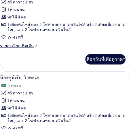
ทั้งหมด
45 ตารางเมตร
ห้อง
ของ
1 ห้องนอน
พัก
Superior
พักได้ 4 คน
Room,
1 เตียงคิงไซส์ และ 2 โซฟาเบดขนาดทวินไซส์ หรือ 2 เตียงเดี่ยวขนาด
Golf
ใหญ่ และ 2 โซฟาเบดขนาดทวินไซส์
View
Wi-Fi ฟรี
ราย
รายละเอียดเพิ่มเติม
ละเอียด
เพิ่ม
เลือกวันที่เพื่อดูราคา
เติม
เกี่ยว
กับ
วิวจากห้องพัก
เปิด
5
Superior
ห้องซูพีเรีย, วิวทะเล
Room,
ภาพถ่าย
วิวทะเล
Golf
ทั้งหมด
View
45 ตารางเมตร
ของ
1 ห้องนอน
ห้อง
พักได้ 4 คน
1 เตียงคิงไซส์ และ 2 โซฟาเบดขนาดทวินไซส์ หรือ 2 เตียงเดี่ยวขนาด
ซู
ใหญ่ และ 2 โซฟาเบดขนาดทวินไซส์
พี
Wi-Fi ฟรี