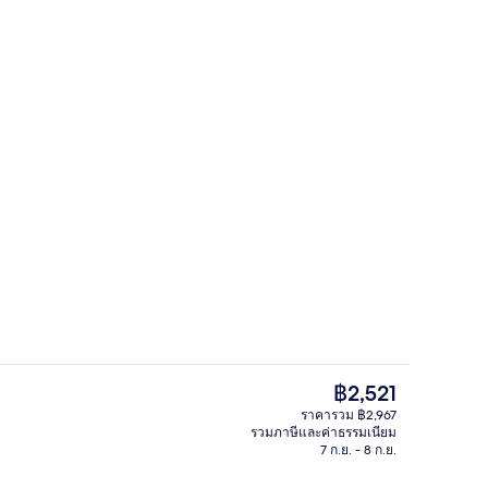
Jacuzzi Corner Club Lounge Access | 
ก
ราคา
฿2,521
ปัจจุบัน
ราคารวม ฿2,967
฿2,521
รวมภาษีและค่าธรรมเนียม
r Club Lounge Access | เครื่องนอนระดับพรีเมียม, ผ้านวมขนเป็ด, มินิบาร์, ตู้นิ
บริเวณภายนอก
7 ก.ย. - 8 ก.ย.