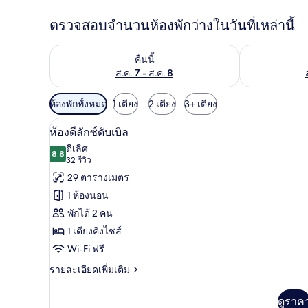
ตรวจสอบจำนวนห้องพักว่างในวันที่เหล่านี้
ตรวจสอบจำนวนห้องพักว่างในคืนนี้ ส.ค. 7 - ส.ค. 8
ตรวจสอบจำนวนห้
คืนนี้
ส.ค. 7 - ส.ค. 8
ตัว
ห้องพักทั้งหมด
1 เตียง
2 เตียง
3+ เตียง
กรอง
ห้องดีลักซ์ดับเบิล | เครื่องนอนร
เปิด
9
ห้องดีลักซ์ดับเบิล
ที่
ภาพถ่าย
ดีเลิศ
มี
8.8
8.8 จาก 10
(32
32 รีวิว
ทั้งหมด
ให้
รีวิว)
29 ตารางเมตร
ของ
สำหรับ
1 ห้องนอน
ห้อง
ห้อง
พักได้ 2 คน
พัก
ดี
1 เตียงคิงไซส์
ลัก
Wi-Fi ฟรี
ซ์
ราย
รายละเอียดเพิ่มเติม
ละเอียด
ดับเบิล
เพิ่ม
ดูราค
เติม