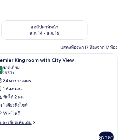
้ ส.ค. 7 - ส.ค. 9
ตรวจสอบจำนวนห้องพักว่างในสุดสัปดาห์หน้า ส.ค. 14 - ส.ค. 16
สุดสัปดาห์หน้า
ส.ค. 14 - ส.ค. 16
แสดงห้องพัก 17 ห้องจาก 17 ห้อง
Premier King room with City View | วิวจากห้อง
ิด
8
emier King room with City View
าพถ่าย
ยอดเยี่ยม
2
9.2 จาก 10
(25
25 รีวิว
้งหมด
รีวิว)
34 ตารางเมตร
อง
1 ห้องนอน
remier
พักได้ 2 คน
ing
1 เตียงคิงไซส์
oom
Wi-Fi ฟรี
ith
ity
ย
ยละเอียดเพิ่มเติม
เอียด
iew
่ม
ดูราคา
ิม