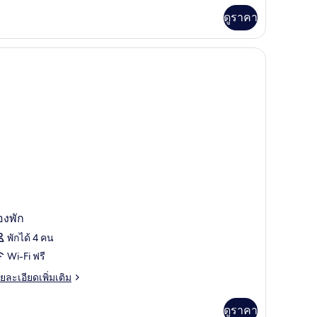
่ม
ดูราคา
ิม
่ยว
มินิบาร์, ตู้นิรภัยในห้องพัก
perior
oom
ng
ed
องพัก
พักได้ 4 คน
Wi-Fi ฟรี
ย
ยละเอียดเพิ่มเติม
เอียด
่ม
ดูราคา
ิม