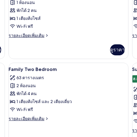
1 ห้องนอน
Premier
A
พักได้ 2 คน
Suite
S
1 เตียงคิงไซส์
Club
C
Wi-Fi ฟรี
Lounge
L
Access
A
ราย
รา
รายละเอียดเพิ่มเติม
รา
ละเอียด
ละ
เพิ่ม
เพิ
า
ดูราคา
เติม
เต
เกี่ยว
เกี
กับ
กับ
นเป็ด, มินิบาร์, ตู้นิรภัยในห้องพัก
เครื่องนอนระดับพรีเมียม, ผ้านวมขนเป็ด, 
เปิด
เป
6
Premier
Ai
Family Two Bedroom
S
Suite
Su
ภาพถ่าย
ภ
63 ตารางเมตร
Club
Cl
8.
ทั้งหมด
ทั
Lounge
L
2 ห้องนอน
Access
Ac
ของ
ข
พักได้ 4 คน
Family
S
1 เตียงคิงไซส์ และ 2 เตียงเดี่ยว
Two
R
Wi-Fi ฟรี
Bedroom
-
ราย
รายละเอียดเพิ่มเติม
K
ละเอียด
B
เพิ่ม
รา
รา
เติม
ละ