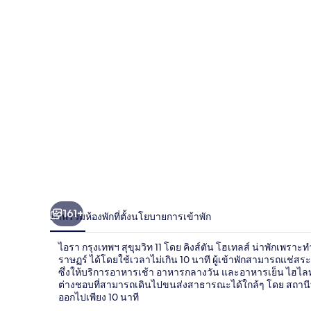
สุขุมวิท
11
โดย
คิง
ส์
ตัน
โฮ
เท
161+
ลส์
ภาพรวม
ห้องพัก
ที่ตั้ง
นโยบายการเข้าพัก
ไอรา กรุงเทพฯ สุขุมวิท 11 โดย คิงส์ตัน โฮเทลส์ น่าพักเ
ราษฏร์ ได้โดยใช้เวลาไม่เกิน 10 นาที ผู้เข้าพักสามารถแช่ส
ซึ่งให้บริการอาหารเช้า อาหารกลางวัน และอาหารเย็น ไฮไลท์เพ
ต่างชอบที่สามารถเดินไปขนส่งสาธารณะได้ใกล้ๆ โดย สถานีบีท
ออกไปเพียง 10 นาที