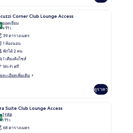
่ยว
มินิบาร์, ตู้นิรภัยในห้องพัก
Jacuzzi Corner Club Lounge Access | วิวจากห้
ิด
11
emier
cuzzi Corner Club Lounge Access
ng
าพถ่าย
ยอดเยี่ยม
oom
2
9.2 จาก 10
(9
9 รีวิว
้งหมด
th
รีวิว)
39 ตารางเมตร
ty
อง
ew
1 ห้องนอน
acuzzi
พักได้ 2 คน
orner
1 เตียงคิงไซส์
lub
Wi-Fi ฟรี
ounge
ccess
ย
ยละเอียดเพิ่มเติม
เอียด
่ม
ดูราคา
ิม
่ยว
ess | เครื่องนอนระดับพรีเมียม, ผ้านวมขนเป็ด, มินิบาร์, ตู้นิรภัยในห้องพัก
Aira Suite Club Lounge Access | เครื่องนอนระดับ
ิด
7
cuzzi
ra Suite Club Lounge Access
rner
าพถ่าย
ไร้ที่ติ
ub
.0
10.0 จาก 10
(1
1 รีวิว
้งหมด
ounge
รีวิว)
68 ตารางเมตร
cess
อง