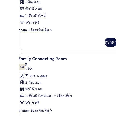
1 ห้องนอน
Executive
พักได้ 2 คน
Studio
1 เตียงคิงไซส์
Club
Wi-Fi ฟรี
Lounge
Access
ราย
รายละเอียดเพิ่มเติม
ละเอียด
เพิ่ม
ดูราค
เติม
เกี่ยว
กับ
เครื่องนอนระดับพรีเมียม, ผ้านวมข
เปิด
8
Executive
Family Connecting Room
Studio
ภาพถ่าย
ดี
Club
7.6
7.6 จาก 10
(5
5 รีวิว
ทั้งหมด
Lounge
รีวิว)
71 ตารางเมตร
Access
ของ
2 ห้องนอน
Family
พักได้ 4 คน
Connecting
1 เตียงคิงไซส์ และ 2 เตียงเดี่ยว
Room
Wi-Fi ฟรี
ราย
รายละเอียดเพิ่มเติม
ละเอียด