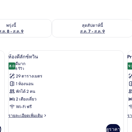
องพักว่างในพรุ่งนี้ ส.ค. 8 - ส.ค. 9
ตรวจสอบจำนวนห้องพักว่างในสุดสัปดาห์นี
พรุ่งนี้
สุดสัปดาห์นี้
ส.ค. 8 - ส.ค. 9
ส.ค. 7 - ส.ค. 9
ะดับพรีเมียม, ผ้านวมขนเป็ด, มินิบาร์, ตู้นิรภัยในห้องพัก
ห้องดีลักซ์ทวิน | วิวจากห้องพัก
เปิด
เป
7
ห้องดีลักซ์ทวิน
Pr
ภาพถ่าย
ภ
ดีมาก
8.0
9.
8.0 จาก 10
(8
8 รีวิว
ทั้งหมด
ทั
รีวิว)
29 ตารางเมตร
ของ
ข
1 ห้องนอน
P
ห้อง
พักได้ 2 คน
K
ดี
2 เตียงเดี่ยว
r
ลัก
Wi-Fi ฟรี
w
ซ์
C
ราย
รา
รายละเอียดเพิ่มเติม
รา
ละเอียด
ละ
V
ทวิน
เพิ่ม
เพิ
า
ดูราคา
เติม
เต