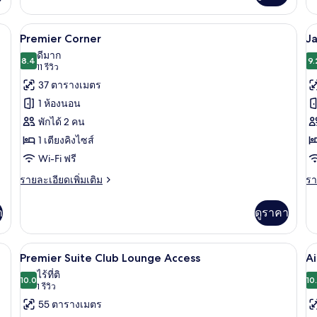
เกี่ยว
เกี
กับ
กับ
ดับพรีเมียม, ผ้านวมขนเป็ด, มินิบาร์, ตู้นิรภัยในห้องพัก
เครื่องนอนระดับพรีเมียม, ผ้านวมขนเป็ด, 
เปิด
เป
8
ห้อง
Pr
Premier Corner
Ja
ดี
Ki
ภาพถ่าย
ภ
ดีมาก
ลัก
8.4
r
9.
8.4 จาก 10
(11
11 รีวิว
ทั้งหมด
ทั
ซ์
wi
รีวิว)
37 ตารางเมตร
ทวิ
Ci
ของ
ข
น
Vi
1 ห้องนอน
Premier
J
พักได้ 2 คน
Corner
C
1 เตียงคิงไซส์
C
Wi-Fi ฟรี
L
A
ราย
รา
รายละเอียดเพิ่มเติม
รา
ละเอียด
ละ
เพิ่ม
เพิ
า
ดูราคา
เติม
เต
เกี่ยว
เกี
กับ
กับ
นเป็ด, มินิบาร์, ตู้นิรภัยในห้องพัก
Premier Suite Club Lounge Acc
เปิด
เป
12
Premier
Ja
Premier Suite Club Lounge Access
Ai
Corner
Co
ภาพถ่าย
ภ
ไร้ที่ติ
10.0
Cl
10
10.0 จาก 10
(1
1 รีวิว
ทั้งหมด
ทั
L
รีวิว)
55 ตารางเมตร
Ac
ของ
ข