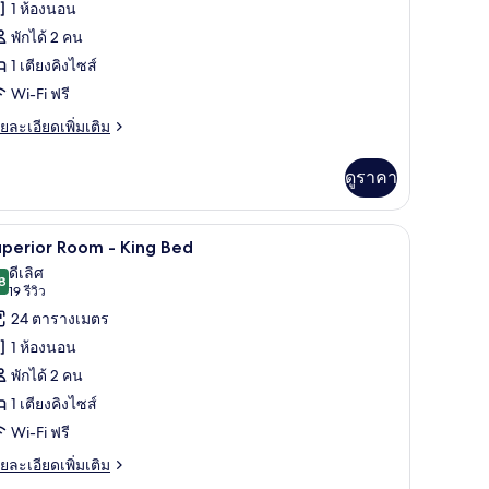
1 ห้องนอน
ira
พักได้ 2 คน
uite
1 เตียงคิงไซส์
lub
Wi-Fi ฟรี
ounge
ccess
ย
ยละเอียดเพิ่มเติม
เอียด
่ม
ดูราคา
ิม
่ยว
มินิบาร์, ตู้นิรภัยในห้องพัก
Superior Room - King Bed | เครื่องนอนระดับพรีเ
ิด
10
ra
uperior Room - King Bed
ite
าพถ่าย
ดีเลิศ
ub
8
8.8 จาก 10
(19
19 รีวิว
้งหมด
ounge
รีวิว)
24 ตารางเมตร
cess
อง
1 ห้องนอน
uperior
พักได้ 2 คน
oom
1 เตียงคิงไซส์
Wi-Fi ฟรี
ing
ed
ย
ยละเอียดเพิ่มเติม
เอียด