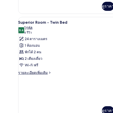
เพิ่ม
ดูราค
เติม
เกี่ยว
กับ
เครื่องนอนระดับพรีเมียม, ผ้านวมข
เปิด
9
Family
Superior Room - Twin Bed
Connecting
ภาพถ่าย
ไร้ที่ติ
Room
9.4
9.4 จาก 10
(6
6 รีวิว
ทั้งหมด
รีวิว)
24 ตารางเมตร
ของ
1 ห้องนอน
Superior
พักได้ 2 คน
Room
2 เตียงเดี่ยว
-
Wi-Fi ฟรี
Twin
Bed
ราย
รายละเอียดเพิ่มเติม
ละเอียด
เพิ่ม
เติม
เกี่ยว
กับ
Superior
Room
-
ดูราค