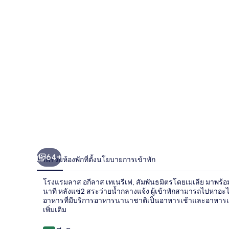
มลาส
อกี
ลาส
เท
เน
รีเฟ,
สัมพันธมิตร
โดย
64+
ภาพรวม
ห้องพัก
ที่ตั้ง
นโยบายการเข้าพัก
เม
โรงแรมลาส อกีลาส เทเนรีเฟ, สัมพันธมิตรโดยเมเลีย มาพร้อมส
เลีย
นาที หลังแช่2 สระว่ายน้ำกลางแจ้ง ผู้เข้าพักสามารถไปหาอะไร
อาหารที่มีบริการอาหารนานาชาติเป็นอาหารเช้าและอาหารเย
เพิ่มเติม