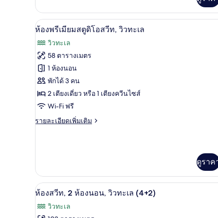
กับ
ห้อง
สวี
1 ห้องนอน, โต๊ะทำงาน, ผ้าม่านก
เปิด
ท,
5
ห้องพรีเมียมสตูดิโอสวีท, วิวทะเล
วิว
ภาพถ่าย
วิวทะเล
ภูเขา
ทั้งหมด
58 ตารางเมตร
ของ
1 ห้องนอน
ห้อง
พักได้ 3 คน
2 เตียงเดี่ยว หรือ 1 เตียงควีนไซส์
พรีเมียม
Wi-Fi ฟรี
สตู
ราย
รายละเอียดเพิ่มเติม
ดิ
ละเอียด
โอ
เพิ่ม
เติม
สวีท,
เกี่ยว
ดูราค
กับ
วิว
ห้อง
ทะเล
พรีเมียม
1 ห้องนอน, โต๊ะทำงาน, ผ้าม่านก
เปิด
สตู
11
ห้องสวีท, 2 ห้องนอน, วิวทะเล (4+2)
ดิ
ภาพถ่าย
วิวทะเล
โอ
ทั้งหมด
สวี