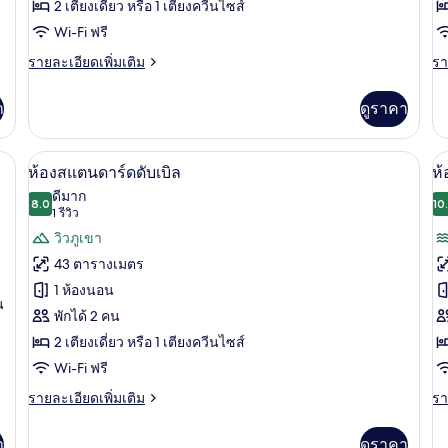
วิว
2 เตียงเดี่ยว หรือ 1 เตียงควีนไซส์
ทะเล
Wi-Fi ฟรี
(3+1)
ราย
รา
รายละเอียดเพิ่มเติม
รา
ละเอียด
ละ
เพิ่ม
เพิ
า
ดูราคา
เติม
เต
เกี่ยว
เกี
กับ
กับ
ันแสง, Wi-Fi ฟรี
1 ห้องนอน, โต๊ะทำงาน, ผ้าม่านกันแสง, W
เปิด
เป
4
ห้อง
ห้
ห้องสแตนดาร์ดดับเบิล
ห้
สวี
สวี
ภาพถ่าย
ภ
ดีมาก
ท,
8.0
ท
10
8.0 จาก 10
(1
1 รีวิว
ทั้งหมด
ทั
วิว
(2
รีวิว)
วิวภูเขา
ทะเล
ของ
ข
(3+1)
43 ตารางเมตร
ห้อง
ห้
1 ห้องนอน
น
สแตนดาร์ด
แ
พักได้ 2 คน
ดับเบิล
ร
2 เตียงเดี่ยว หรือ 1 เตียงควีนไซส์
สว
Wi-Fi ฟรี
ระ
ราย
รา
รายละเอียดเพิ่มเติม
รา
ละเอียด
ละ
เพิ่ม
เพิ
า
ดูราคา