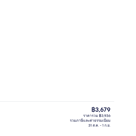
, บริการอาหารเช้าและอาหารเย็น
อุปกรณ์กีฬา
ราคา
฿3,679
ปัจจุบัน
ราคารวม ฿3,936
฿3,679
รวมภาษีและค่าธรรมเนียม
/นอกชาน
ฝ่ายต้อนรับ
31 ส.ค. - 1 ก.ย.