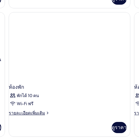
เติม
เต
เกี่ยว
เกี
กับ
กับ
ันแสง, Wi-Fi ฟรี
ห้อง
ห้
สแตนดาร์ด
แก
ดับเบิล
รน
สวี
ท,
ระ
น
ห้องพัก
ห้
พักได้ 10 คน
Wi-Fi ฟรี
ราย
รา
รายละเอียดเพิ่มเติม
รา
ละเอียด
ละ
เพิ่ม
เพิ
า
ดูราคา
เติม
เต
เกี่ยว
เกี