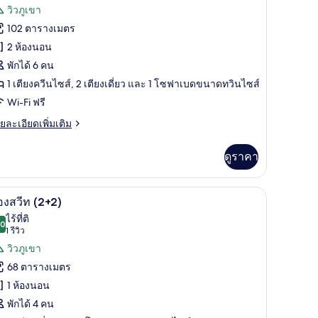
รีวิว)
วิวภูเขา
อง
อง
น,
102 ตารางเมตร
อง
2 ห้องนอน
เขา
ีท,
พักได้ 6 คน
1 เตียงควีนไซส์, 2 เตียงเดี่ยว และ 1 โซฟาเบดขนาดทวินไซส์
อง
Wi-Fi ฟรี
อน,
ย
ยละเอียดเพิ่มเติม
เอียด
ว
่ม
ดูราคา
เขา
ิม
่ยว
4+2)
i-Fi ฟรี
1 ห้องนอน, โต๊ะทำงาน, ผ้าม่านกันแสง, Wi-Fi ฟรี
ิด
6
อง
องสวีท (2+2)
าพถ่าย
ไร้ที่ติ
.0
10.0 จาก 10
(1
1 รีวิว
้งหมด
รีวิว)
วิวภูเขา
อง
อง
น,
68 ตารางเมตร
อง
1 ห้องนอน
เขา
ีท
+2)
พักได้ 4 คน
2+2)