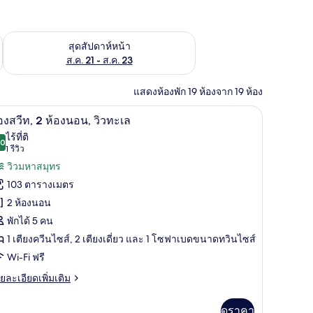
้ ส.ค. 14 - ส.ค. 16
ตรวจสอบจำนวนห้องพักว่างในสุดสัปดาห์หน้า ส.ค. 21 - ส.ค. 23
สุดสัปดาห์หน้า
ส.ค. 21 - ส.ค. 23
แสดงห้องพัก 19 ห้องจาก 19 ห้อง
i-Fi ฟรี
1 ห้องนอน, โต๊ะทำงาน, ผ้าม่านกันแสง, Wi-Fi ฟรี
ิด
11
องสวีท, 2 ห้องนอน, วิวทะเล
าพถ่าย
ไร้ที่ติ
.0
10.0 จาก 10
(1
1 รีวิว
้งหมด
รีวิว)
วิวมหาสมุทร
อง
103 ตารางเมตร
อง
2 ห้องนอน
ีท,
พักได้ 5 คน
1 เตียงควีนไซส์, 2 เตียงเดี่ยว และ 1 โซฟาเบดขนาดทวินไซส์
อง
Wi-Fi ฟรี
อน,
ย
ยละเอียดเพิ่มเติม
เอียด
ว
่ม
ดูราคา