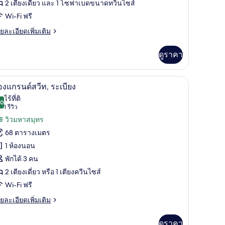
2 เตียงเดี่ยว และ 1 โซฟาเบดขนาดทวินไซส์
Wi-Fi ฟรี
ย
ยละเอียดเพิ่มเติม
เอียด
่ม
ดูราคา
ิม
่ยว
i-Fi ฟรี
1 ห้องนอน, โต๊ะทำงาน, ผ้าม่านกันแสง, Wi-Fi ฟรี
ิด
4
อง
องแกรนด์สวีท, ระเบียง
าพถ่าย
ไร้ที่ติ
.0
10.0 จาก 10
(1
1 รีวิว
้งหมด
+2)
รีวิว)
วิวมหาสมุทร
อง
68 ตารางเมตร
อง
1 ห้องนอน
ก
พักได้ 3 คน
นด์
2 เตียงเดี่ยว หรือ 1 เตียงควีนไซส์
ีท,
Wi-Fi ฟรี
เบียง
ย
ยละเอียดเพิ่มเติม
เอียด
่ม
ดูราคา