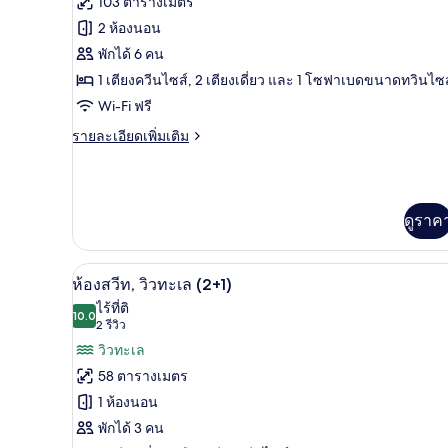
103 ตารางเมตร
ท,
ของ
2 ห้องนอน
วิว
ทะเล
ห้อง
พักได้ 6 คน
1 เตียงควีนไซส์, 2 เตียงเดี่ยว และ 1 โซฟาเบดขนาดทวินไซส
สวีท,
Wi-Fi ฟรี
2
ห้อง
ราย
รายละเอียดเพิ่มเติม
ละเอียด
นอน,
เพิ่ม
เติม
วิว
เกี่ยว
ดูราค
ทะเล
กับ
ห้อง
(4+2)
สวี
1 ห้องนอน, โต๊ะทำงาน, ผ้าม่านก
เปิด
ท,
12
ห้องสวีท, วิวทะเล (2+1)
2
ภาพถ่าย
ไร้ที่ติ
ห้อง
10.0
10.0 จาก 10
(2
2 รีวิว
ทั้งหมด
นอน,
รีวิว)
วิวทะเล
วิว
ของ
ทะเล
58 ตารางเมตร
(4+2)
ห้อง
1 ห้องนอน
สวีท,
พักได้ 3 คน