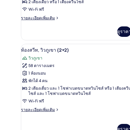
วิว
2 เตียงเดี่ยว หรือ 1 เตียงควีนไซส์
ทะเล
Wi-Fi ฟรี
(2+1)
ราย
รายละเอียดเพิ่มเติม
ละเอียด
เพิ่ม
ดูราค
เติม
เกี่ยว
กับ
1 ห้องนอน, โต๊ะทำงาน, ผ้าม่านก
เปิด
9
ห้อง
ห้องสวีท, วิวภูเขา (2+2)
สวี
ภาพถ่าย
วิวภูเขา
ท,
ทั้งหมด
วิว
58 ตารางเมตร
ทะเล
ของ
1 ห้องนอน
(2+1)
ห้อง
พักได้ 4 คน
2 เตียงเดี่ยว และ 1 โซฟาเบดขนาดทวินไซส์ หรือ 1 เตียงควี
สวีท,
ไซส์ และ 1 โซฟาเบดขนาดทวินไซส์
วิว
Wi-Fi ฟรี
ภูเขา
ราย
รายละเอียดเพิ่มเติม
(2+2)
ละเอียด
เพิ่ม
เติม
ดูราค