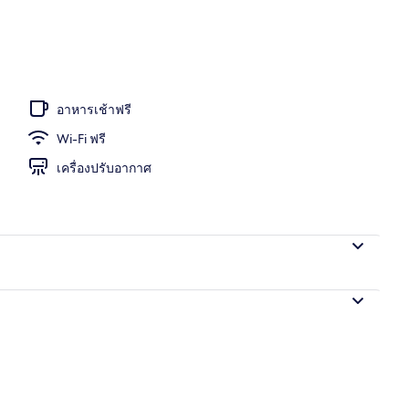
ลางแจ้ง, ร่มริมสระว่ายน้ำ, เก้าอี้อาบแดดริมสระ
อาหารเช้าฟรี
Wi-Fi ฟรี
เครื่องปรับอากาศ