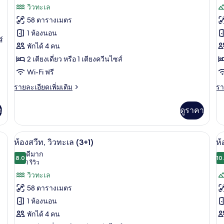
รีวิว)
วิวทะเล
ทะเล
ห้
ของ
ข
นอ
58 ตารางเมตร
วิว
ห้อง
ห้
1 ห้องนอน
ภู
์
สวีท,
สว
พักได้ 4 คน
2
วิว
2 เตียงเดี่ยว หรือ 1 เตียงควีนไซส์
ห้
ทะเล
Wi-Fi ฟรี
น
(2+2)
ราย
รา
รายละเอียดเพิ่มเติม
รา
ละเอียด
ละ
วิ
เพิ่ม
เพิ
า
ดูราคา
ภู
เติม
เต
เกี่ยว
เกี
(
กับ
กับ
ันแสง, Wi-Fi ฟรี
1 ห้องนอน, โต๊ะทำงาน, ผ้าม่านกันแสง, W
เปิด
เป
12
ห้อง
ห้
ห้องสวีท, วิวทะเล (3+1)
ห้
สวี
สวี
ภาพถ่าย
ภ
ดีมาก
ท,
8.0
ท,
10
8.0 จาก 10
(1
1 รีวิว
ทั้งหมด
ทั
วิว
2
รีวิว)
วิวทะเล
ทะเล
ห้
ของ
ข
(2+2)
นอ
58 ตารางเมตร
วิว
ห้อง
ห้
1 ห้องนอน
ภู
สวีท,
สว
(4
พักได้ 4 คน
(