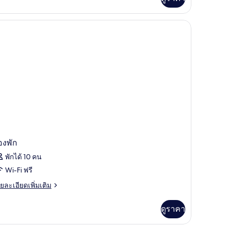
ิม
่ยว
อง
ด์
เบียง
องพัก
พักได้ 10 คน
Wi-Fi ฟรี
ย
ยละเอียดเพิ่มเติม
เอียด
่ม
ดูราคา
ิม
่ยว