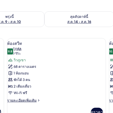
องพักว่างในพรุ่งนี้ ส.ค. 9 - ส.ค. 10
ตรวจสอบจำนวนห้องพักว่างในสุดสัปดาห์นี
พรุ่งนี้
สุดสัปดาห์นี้
.ค. 9 - ส.ค. 10
ส.ค. 14 - ส.ค. 16
ันแสง, Wi-Fi ฟรี
1 ห้องนอน, โต๊ะทำงาน, ผ้าม่านกันแสง, W
เปิด
เป
6
ห้องสวีท
ห้
ภาพถ่าย
ภ
ไร้ที่ติ
9.8
10
9.8 จาก 10
(7
7 รีวิว
ทั้งหมด
ทั
รีวิว)
วิวภูเขา
ของ
ข
68 ตารางเมตร
ห้อง
ห้
1 ห้องนอน
สวีท
สว
พักได้ 3 คน
2
2 เตียงเดี่ยว
ห้
Wi-Fi ฟรี
น
ราย
รา
รายละเอียดเพิ่มเติม
รา
ละเอียด
ละ
วิ
เพิ่ม
เพิ
า
ดูราคา