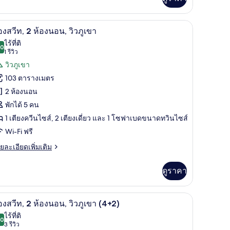
ะเล
ิม
่ยว
i-Fi ฟรี
1 ห้องนอน, โต๊ะทำงาน, ผ้าม่านกันแสง, Wi-Fi ฟรี
ิด
8
อง
องสวีท, 2 ห้องนอน, วิวภูเขา
าพถ่าย
ไร้ที่ติ
.0
10.0 จาก 10
(1
1 รีวิว
้งหมด
รีวิว)
วิวภูเขา
อง
อง
น,
103 ตารางเมตร
อง
2 ห้องนอน
เล
ีท,
พักได้ 5 คน
1 เตียงควีนไซส์, 2 เตียงเดี่ยว และ 1 โซฟาเบดขนาดทวินไซส์
อง
Wi-Fi ฟรี
อน,
ย
ยละเอียดเพิ่มเติม
เอียด
ว
่ม
ดูราคา
เขา
ิม
่ยว
i-Fi ฟรี
1 ห้องนอน, โต๊ะทำงาน, ผ้าม่านกันแสง, Wi-Fi ฟรี
ิด
8
อง
องสวีท, 2 ห้องนอน, วิวภูเขา (4+2)
าพถ่าย
ไร้ที่ติ
.0
10.0 จาก 10
(3
3 รีวิว
้งหมด