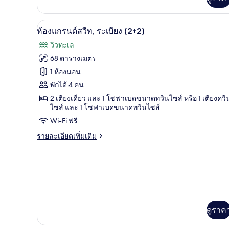
เกี่ยว
กับ
ห้อง
1 ห้องนอน, โต๊ะทำงาน, ผ้าม่านก
เปิด
สวี
4
ห้องแกรนด์สวีท, ระเบียง (2+2)
ท,
ภาพถ่าย
วิวทะเล
วิว
ทั้งหมด
ภูเขา
68 ตารางเมตร
(2+2)
ของ
1 ห้องนอน
ห้อง
พักได้ 4 คน
2 เตียงเดี่ยว และ 1 โซฟาเบดขนาดทวินไซส์ หรือ 1 เตียงควี
แก
ไซส์ และ 1 โซฟาเบดขนาดทวินไซส์
รนด์
Wi-Fi ฟรี
สวีท,
ราย
รายละเอียดเพิ่มเติม
ระเบียง
ละเอียด
เพิ่ม
(2+2)
เติม
เกี่ยว
กับ
ห้อง
แก
รนด์
ดูราค
สวี
ท,