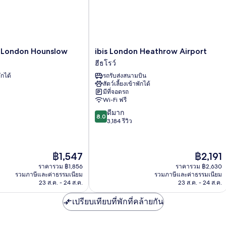
ibis
t London Hounslow
ibis London Heathrow Airport
London
ฮีธโรว์
Heathrow
ักได้
รถรับส่งสนามบิน
Airport
สัตว์เลี้ยงเข้าพักได้
ฮีธ
มีที่จอดรถ
โรว์
Wi-Fi ฟรี
8.0
ดีมาก
8.0
จาก
3,184 รีวิว
10,
ดี
มาก,
ราคา
ราคา
฿1,547
฿2,191
3,184
ปัจจุบัน
ปัจจุบัน
รีวิว
ราคารวม ฿1,856
ราคารวม ฿2,630
คือ
คือ
รวมภาษีและค่าธรรมเนียม
รวมภาษีและค่าธรรมเนียม
฿1,547
฿2,191
23 ส.ค. - 24 ส.ค.
23 ส.ค. - 24 ส.ค.
เปรียบเทียบที่พักที่คล้ายกัน