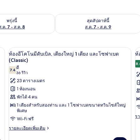
องพักว่างในพรุ่งนี้ ส.ค. 7 - ส.ค. 8
ตรวจสอบจำนวนห้องพักว่างในสุดสัปดาห์นี
พรุ่งนี้
สุดสัปดาห์นี้
ส.ค. 7 - ส.ค. 8
ส.ค. 7 - ส.ค. 9
ง | โต๊ะทำงาน, พื้นที่ทำงานแบบใช้แล็ปท็อป, ผ้าม่านกันแสง, ห้องเก็บเสียง
โต๊ะทำงาน, พื้นที่ทำงานแบบใช้แล็ปท็อป,
เปิด
เป
10
ห้องอีโคโนมีดับเบิล, เตียงใหญ่ 1 เตียง และโซฟาเบด
ห้
ภาพถ่าย
ภ
(Classic)
8.
ดี
ทั้งหมด
ทั
7.4
7.4 จาก 10
(36
36 รีวิว
ของ
ข
รีวิว)
23 ตารางเมตร
ห้อง
ห้
1 ห้องนอน
อี
ส
พักได้ 4 คน
โค
1 เตียงสำหรับสองท่าน และ 1 โซฟาเบดขนาดทวินไซส์ใหญ่
ห
พิเศษ
โน
เต
รา
รา
Wi-Fi ฟรี
ละ
มี
เพิ
ราย
รายละเอียดเพิ่มเติม
ดับเบิล,
เต
ละเอียด
เกี
เพิ่ม