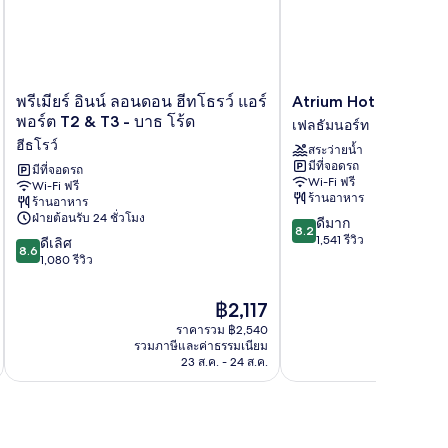
พรีเมียร์
Atrium
พรีเมียร์ อินน์ ลอนดอน ฮีทโธรว์ แอร์
Atrium Hotel Heath
อินน์
Hotel
พอร์ต T2 & T3 - บาธ โร้ด
เฟลธัมนอร์ท
ลอนดอน
Heathrow
ฮีธโรว์
สระว่ายน้ำ
ฮีทโธรว์
เฟล
มีที่จอดรถ
แอร์
มีที่จอดรถ
ธัม
Wi-Fi ฟรี
Wi-Fi ฟรี
พอร์ต
นอร์ท
ร้านอาหาร
ร้านอาหาร
T2
ฝ่ายต้อนรับ 24 ชั่วโมง
8.2
ดีมาก
&
8.2
จาก
1,541 รีวิว
8.6
T3
ดีเลิศ
8.6
10,
จาก
-
1,080 รีวิว
ดี
10,
บาธ
มาก,
ดี
โร้ด
ราคา
฿2,117
1,541
เลิศ,
ฮีธ
ปัจจุบัน
รีวิว
ราคารวม ฿2,540
1,080
โรว์
คือ
รวมภาษีและค่าธรรมเนียม
รวมภาษ
รีวิว
฿2,117
23 ส.ค. - 24 ส.ค.