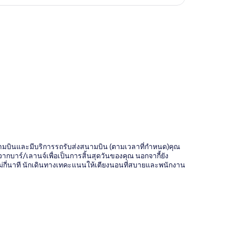
ี่
สนามบินและมีบริการรถรับส่งสนามบิน (ตามเวลาที่กำหนด)คุณ
กบาร์/เลานจ์เพื่อเป็นการสิ้นสุดวันของคุณ นอกจากี้ยัง
่กี่นาที นักเดินทางเทคะแนนให้เตียงนอนที่สบายและพนักงาน