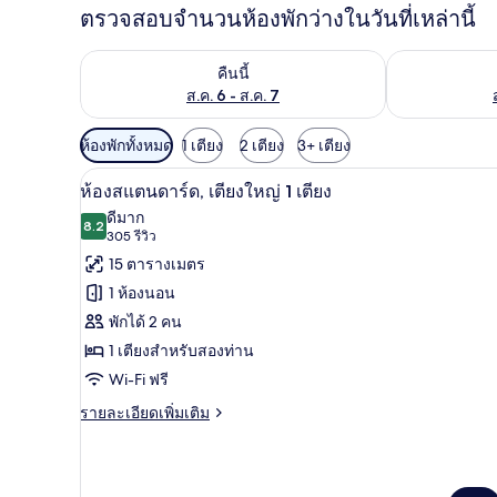
ตรวจสอบจำนวนห้องพักว่างในวันที่เหล่านี้
ตรวจสอบจำนวนห้องพักว่างในคืนนี้ ส.ค. 6 - ส.ค. 7
ตรวจสอบจำนวนห้
คืนนี้
ส.ค. 6 - ส.ค. 7
ตัว
ห้องพักทั้งหมด
1 เตียง
2 เตียง
3+ เตียง
กรอง
ห้องสแตนดาร์ด, เตียงใหญ่ 1 เตีย
เปิด
7
ห้องสแตนดาร์ด, เตียงใหญ่ 1 เตียง
ที่
ภาพถ่าย
ดีมาก
มี
8.2
8.2 จาก 10
(305
305 รีวิว
ทั้งหมด
ให้
รีวิว)
15 ตารางเมตร
ของ
สำหรับ
1 ห้องนอน
ห้อง
ห้อง
พักได้ 2 คน
พัก
สแตนดาร์ด,
1 เตียงสำหรับสองท่าน
เตียง
Wi-Fi ฟรี
ใหญ่
ราย
รายละเอียดเพิ่มเติม
ละเอียด
1
เพิ่ม
เตียง
เติม
เกี่ยว