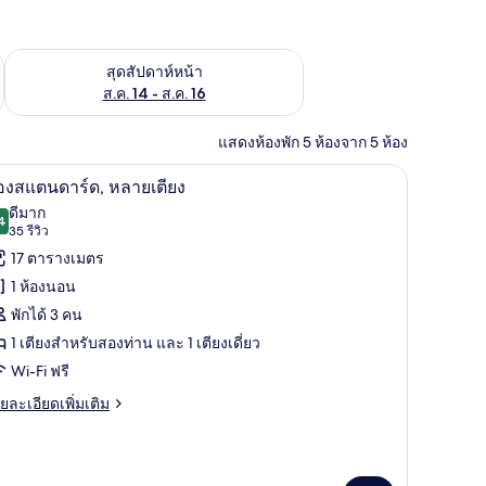
้ ส.ค. 7 - ส.ค. 9
ตรวจสอบจำนวนห้องพักว่างในสุดสัปดาห์หน้า ส.ค. 14 - ส.ค. 16
สุดสัปดาห์หน้า
ส.ค. 14 - ส.ค. 16
แสดงห้องพัก 5 ห้องจาก 5 ห้อง
 ผ้าม่านกันแสง, ห้องเก็บเสียง
ห้องสแตนดาร์ด, หลายเตียง | โต๊ะทำงาน, พื้นที่
ิด
10
องสแตนดาร์ด, หลายเตียง
าพถ่าย
ดีมาก
4
8.4 จาก 10
(35
35 รีวิว
้งหมด
รีวิว)
17 ตารางเมตร
อง
1 ห้องนอน
อง
พักได้ 3 คน
แตนดาร์ด,
1 เตียงสำหรับสองท่าน และ 1 เตียงเดี่ยว
ลาย
Wi-Fi ฟรี
ียง
ย
ยละเอียดเพิ่มเติม
เอียด
่ม
ิม
่ยว