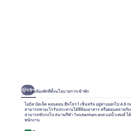
บัด
เจ็ต
ลอนดอน
ฮีทโธรว์
เซ็นทรัล
68+
ภาพรวม
ห้องพัก
ที่ตั้ง
นโยบายการเข้าพัก
ไอบิส บัดเจ็ต ลอนดอน ฮีทโธรว์ เซ็นทรัล อยู่ห่างออกไป 4.
สามารถหาอะไรรับประทานได้ที่ห้องอาหาร หรือผ่อนคลายกับเครื
สามารถขับรถไป สนามกีฬา Twickenham and แม่น้ำเทมส์ ได้
พนักงาน