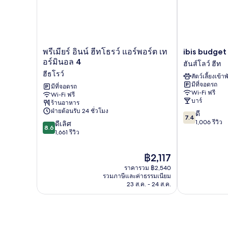
3
เตียง
พรีเมียร์
ibis
พรีเมียร์ อินน์ ฮีทโธรว์ แอร์พอร์ต เท
ibis budge
อินน์
budget
อร์มินอล 4
ฮันส์โลว์ ฮีท
ฮีทโธรว์
London
ฮีธโรว์
สัตว์เลี้ยงเข้าพ
แอร์
Hounslow
มีที่จอดรถ
พอร์ต
มีที่จอดรถ
ฮันส์
Wi-Fi ฟรี
Wi-Fi ฟรี
เท
โลว์
บาร์
ร้านอาหาร
อร์
ฮีท
ฝ่ายต้อนรับ 24 ชั่วโมง
7.4
ดี
มิ
7.4
จาก
1,006 รีวิว
8.6
นอล
ดีเลิศ
8.6
10,
จาก
4
1,661 รีวิว
ดี,
10,
ฮีธ
1,006
ดี
โรว์
ราคา
฿2,117
รีวิว
เลิศ,
ปัจจุบัน
ราคารวม ฿2,540
1,661
คือ
รวมภาษีและค่าธรรมเนียม
รีวิว
฿2,117
23 ส.ค. - 24 ส.ค.