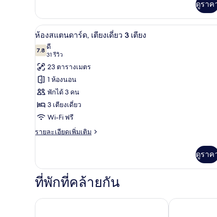
ดูราค
กับ
ห้อง
สแตนดาร์ด,
ห้องสแตนดาร์ด, เตียงเดี่ยว 3 เต
เปิด
เตียง
9
ห้องสแตนดาร์ด, เตียงเดี่ยว 3 เตียง
ใหญ่
ภาพถ่าย
ดี
1
7.8
7.8 จาก 10
(31
31 รีวิว
ทั้งหมด
เตียง
รีวิว)
23 ตารางเมตร
ของ
1 ห้องนอน
ห้อง
พักได้ 3 คน
สแตนดาร์ด,
3 เตียงเดี่ยว
เตียง
Wi-Fi ฟรี
เดี่ยว
ราย
รายละเอียดเพิ่มเติม
ละเอียด
3
เพิ่ม
เตียง
ดูราค
เติม
เกี่ยว
กับ
ที่พักที่คล้ายกัน
ห้อง
สแตนดาร์ด,
เตียง
ibis budget 
พรีเมียร์ อินน์ ฮีทโธรว์ แอร์พอร์ต เทอร์มินอล 4
เดี่ยว