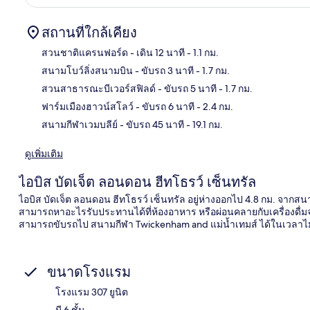
สถานที่ใกล้เคียง
สวนชาติแครนฟอร์ด
- เดิน 12 นาที
- 1.1 กม.
สนามโบว์ลิ่งสนามบิน
- ขับรถ 3 นาที
- 1.7 กม.
แผนท
สวนสาธารณะบีเวอร์สฟิลด์
- ขับรถ 5 นาที
- 1.7 กม.
ฟาร์มเมืองฮาวน์สโลว์
- ขับรถ 6 นาที
- 2.4 กม.
สนามกีฬาเวมบลีย์
- ขับรถ 45 นาที
- 19.1 กม.
ดูเพิ่มเติม
ไอบิส บัดเจ็ต ลอนดอน ฮีทโธรว์ เซ็นทรัล
ไอบิส บัดเจ็ต ลอนดอน ฮีทโธรว์ เซ็นทรัล อยู่ห่างออกไป 4.8 กม. จาก
สามารถหาอะไรรับประทานได้ที่ห้องอาหาร หรือผ่อนคลายกับเครื่องดื่มจา
สามารถขับรถไป สนามกีฬา Twickenham and แม่น้ำเทมส์ ได้ในเวลาไม
ขนาดโรงแรม
โรงแรม 307 ยูนิต
มี 6 ชั้น