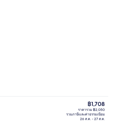
บาร์ (ในที่พัก)
ราคา
฿1,708
ปัจจุบัน
ราคารวม ฿2,050
฿1,708
รวมภาษีและค่าธรรมเนียม
เช้า อาหารกลางวัน และอาหารเย็น
ห้องสแตนดาร์ด, หลายเตียง | โต๊ะทำงาน,
26 ส.ค. - 27 ส.ค.