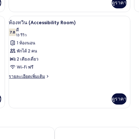
เตียง
า
ดูราคา
กับ
เติม
ห้
ใหญ่
เกี่ยว
สแ
กับ
1
ียง | โต๊ะทำงาน, พื้นที่ทำงานแบบใช้แล็ปท็อป, ผ้าม่านกันแสง, ห้องเก็บเสียง
ห้องทวิน (Accessibility Room) | โต๊ะทำง
เปิด
หล
7
ห้อง
ห้องทวิน (Accessibility Room)
เตียง
เต
อี
ภาพถ่าย
ดี
โค
7.8
7.8 จาก 10
(13
และ
13 รีวิว
ทั้งหมด
โน
รีวิว)
1 ห้องนอน
มี
โซฟา
ของ
ดับเบิล,
พักได้ 2 คน
เบด
เตียง
ห้อง
2 เตียงเดี่ยว
ใหญ่
(Classic)
ทวิน
1
Wi-Fi ฟรี
เตียง
(Accessibility
ราย
รายละเอียดเพิ่มเติม
และ
Room)
ละเอียด
โซฟา
เพิ่ม
เบด
เติม
(Classic)
เกี่ยว
า
ดูราคา
กับ
ห้อง
ทวิ
น
(Accessibility
London Hounslow
ibis London Heathrow Airport
Room)