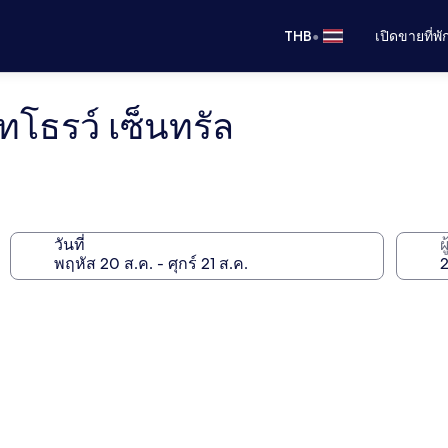
•
THB
เปิดขายที่พ
ทโธรว์ เซ็นทรัล
วันที่
ผ